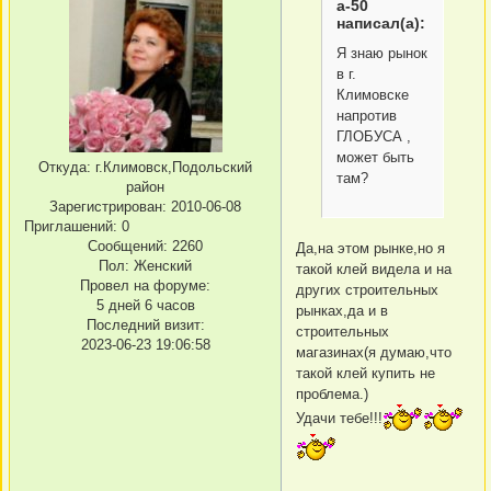
а-50
написал(а):
Я знаю рынок
в г.
Климовске
напротив
ГЛОБУСА ,
может быть
Откуда:
г.Климовск,Подольский
там?
район
Зарегистрирован
: 2010-06-08
Приглашений:
0
Сообщений:
2260
Да,на этом рынке,но я
Пол:
Женский
такой клей видела и на
Провел на форуме:
других строительных
5 дней 6 часов
рынках,да и в
Последний визит:
строительных
2023-06-23 19:06:58
магазинах(я думаю,что
такой клей купить не
проблема.)
Удачи тебе!!!