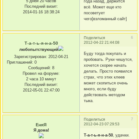
5 дней 20 часов
года назад, держится
Последний визит:
всё. Может еще кто
2014-01-16 18:38:24
посоветует
чего[взломанный сайт]
6
Поделиться
2012-04-22 21:44:08
Т-а-т-ь-я-н-а-50
любопытствующий
Буду тогда покупать и
Зарегистрирован
: 2012-04-21
пробовать. Руки чешутся,
Приглашений:
0
хочется скорее начать
Сообщений:
8
делать. Просто появился
Провел на форуме:
страх, что этих клеев
2 часа 10 минут
может скопиться очень
Последний визит:
много, если буду
2012-05-01 22:47:00
действовать методом
тыка.
7
Поделиться
2012-04-23 07:29:53
ЕняЯ
Я дома!
Т-а-т-ь-я-н-а-50
, удачки.