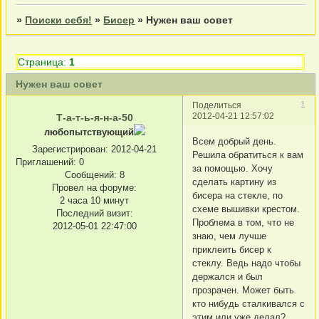
»
Поиски себя!
»
Бисер
»
Нужен ваш совет
Страница:
1
Нужен ваш совет
1
Поделиться
2012-04-21 12:57:02
Т-а-т-ь-я-н-а-50
любопытствующий
Всем добрый день.
Зарегистрирован
: 2012-04-21
Решила обратиться к вам
Приглашений:
0
за помощью. Хочу
Сообщений:
8
сделать картину из
Провел на форуме:
бисера на стекле, по
2 часа 10 минут
схеме вышивки крестом.
Последний визит:
Проблема в том, что не
2012-05-01 22:47:00
знаю, чем лучше
приклеить бисер к
стеклу. Ведь надо чтобы
держался и был
прозрачен. Может быть
кто нибудь сталкивался с
этим или уже делал?