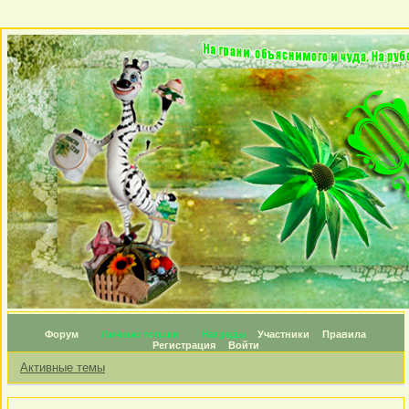
Форум
Личные топики
Награды
Участники
Правила
Регистрация
Войти
Активные темы