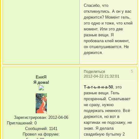
Спасибо, что
откликнулись. А он у вас
держится? Момент гель,
это одно и тоже, что клей
момент. Или это две
разные вещи. Я
пробовала клей момент,
он отшелушивается. Не
держится.
5
Поделиться
2012-04-22 21:32:01
ЕняЯ
Я дома!
Т-а-т-ь-я-н-а-50
, это
разные вещи. Гель
прозрачный. Схватывает
не сразу, нужно
подержать немного. Всё
держится, но вот в
Зарегистрирован
: 2012-04-06
картинах не подскажу, не
Приглашений:
0
знаю. Я делала
Сообщений:
1141
Провел на форуме:
свадебную бутылку 2