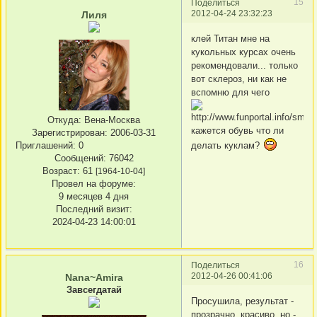
15
Поделиться
2012-04-24 23:32:23
Лиля
клей Титан мне на
кукольных курсах очень
рекомендовали... только
вот склероз, ни как не
вспомню для чего
Откуда:
Вена-Москва
кажется обувь что ли
Зарегистрирован
: 2006-03-31
делать куклам?
Приглашений:
0
Сообщений:
76042
Возраст:
61
[1964-10-04]
Провел на форуме:
9 месяцев 4 дня
Последний визит:
2024-04-23 14:00:01
16
Поделиться
2012-04-26 00:41:06
Nana~Amira
Завсегдатай
Просушила, результат -
прозрачно, красиво, но -