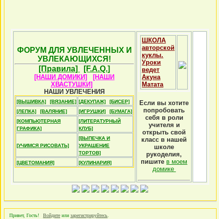
ШКОЛА
авторской
ФОРУМ ДЛЯ УВЛЕЧЕННЫХ И
куклы.
УВЛЕКАЮЩИХСЯ!
Уроки
[Правила]
[F.A.Q.]
ведет
[НАШИ ДОМИКИ]
[НАШИ
Акуна
ХВАСТУШКИ]
Матата
НАШИ УВЛЕЧЕНИЯ
[ВЫШИВКА]
[ВЯЗАНИЕ]
[ДЕКУПАЖ]
[БИСЕР]
Если вы хотите
попробовать
[ЛЕПКА]
[ВАЛЯНИЕ]
[ИГРУШКИ]
[БУМАГА]
себя в роли
[КОМПЬЮТЕРНАЯ
[ЛИТЕРАТУРНЫЙ
учителя и
ГРАФИКА]
КЛУБ]
открыть свой
[ВЫПЕЧКА И
класс в нашей
[УЧИМСЯ РИСОВАТЬ]
УКРАШЕНИЕ
школе
ТОРТОВ]
рукоделия,
пишите
в моем
[ЦВЕТОМАНИЯ]
[КУЛИНАРИЯ]
домике
Привет, Гость!
Войдите
или
зарегистрируйтесь
.