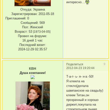
интересно....
Откуда:
Украина
Зарегистрирован
: 2011-05-18
Приглашений:
0
Сообщений:
569
Пол:
Женский
Возраст:
53
[1973-04-05]
Провел на форуме:
16 дней 1 час
Последний визит:
2024-12-29 02:35:57
9
Поделиться
2012-04-23 19:20:44
КВН
Душа компании!
Т-а-т- ь- я- н-а -50!
Я клеила на
стекло(делала
шампанское на свадьбу)
клеем Титан,он
прозрачный и хорошо
держит,покупала на
строительном рынке.