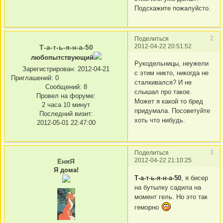
Подскажите пожалуйсто.
2
Поделиться
2012-04-22 20:51:52
Т-а-т-ь-я-н-а-50
любопытствующий
Рукодельницы, неужели
Зарегистрирован
: 2012-04-21
с этим никто, никогда не
Приглашений:
0
сталкивался? И не
Сообщений:
8
слышал про такое.
Провел на форуме:
Может я какой то бред
2 часа 10 минут
придумала. Посоветуйте
Последний визит:
хоть что нибудь.
2012-05-01 22:47:00
3
Поделиться
2012-04-22 21:10:25
ЕняЯ
Я дома!
Т-а-т-ь-я-н-а-50
, я бисер
на бутылку садила на
момент гель. Но это так
геморно