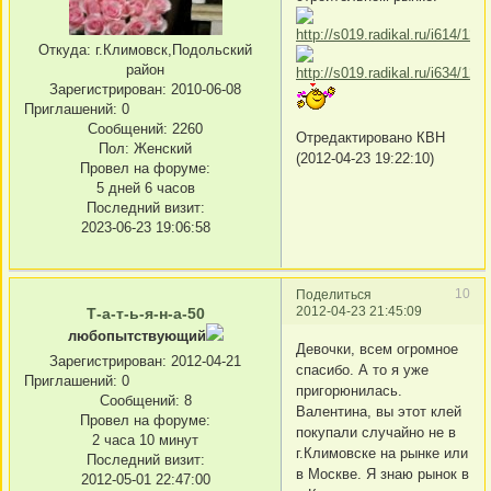
Откуда:
г.Климовск,Подольский
район
Зарегистрирован
: 2010-06-08
Приглашений:
0
Сообщений:
2260
Отредактировано КВН
Пол:
Женский
(2012-04-23 19:22:10)
Провел на форуме:
5 дней 6 часов
Последний визит:
2023-06-23 19:06:58
10
Поделиться
2012-04-23 21:45:09
Т-а-т-ь-я-н-а-50
любопытствующий
Девочки, всем огромное
Зарегистрирован
: 2012-04-21
спасибо. А то я уже
Приглашений:
0
пригорюнилась.
Сообщений:
8
Валентина, вы этот клей
Провел на форуме:
покупали случайно не в
2 часа 10 минут
г.Климовске на рынке или
Последний визит:
в Москве. Я знаю рынок в
2012-05-01 22:47:00