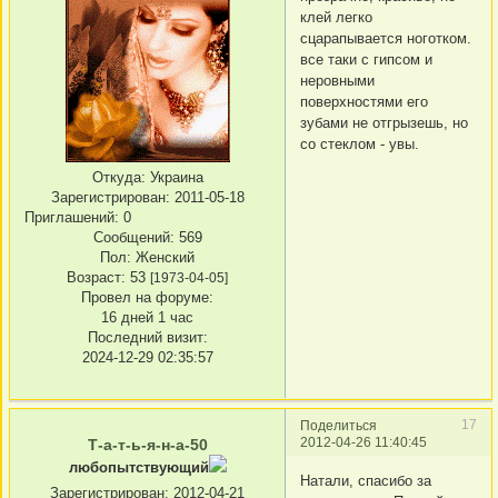
клей легко
сцарапывается ноготком.
все таки с гипсом и
неровными
поверхностями его
зубами не отгрызешь, но
со стеклом - увы.
Откуда:
Украина
Зарегистрирован
: 2011-05-18
Приглашений:
0
Сообщений:
569
Пол:
Женский
Возраст:
53
[1973-04-05]
Провел на форуме:
16 дней 1 час
Последний визит:
2024-12-29 02:35:57
17
Поделиться
2012-04-26 11:40:45
Т-а-т-ь-я-н-а-50
любопытствующий
Натали, спасибо за
Зарегистрирован
: 2012-04-21