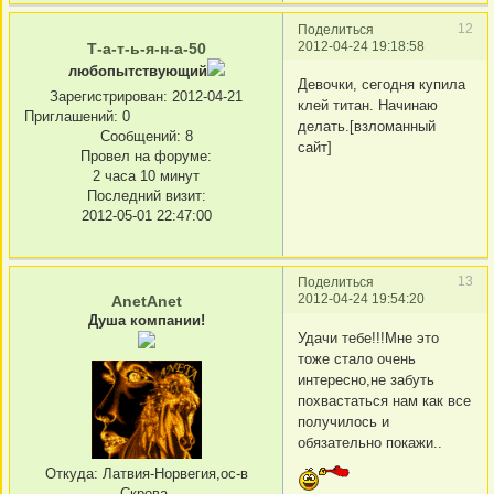
12
Поделиться
2012-04-24 19:18:58
Т-а-т-ь-я-н-а-50
любопытствующий
Девочки, сегодня купила
Зарегистрирован
: 2012-04-21
клей титан. Начинаю
Приглашений:
0
делать.[взломанный
Сообщений:
8
сайт]
Провел на форуме:
2 часа 10 минут
Последний визит:
2012-05-01 22:47:00
13
Поделиться
2012-04-24 19:54:20
AnetAnet
Душа компании!
Удачи тебе!!!Мне это
тоже стало очень
интересно,не забуть
похвастаться нам как все
получилось и
обязательно покажи..
Откуда:
Латвия-Норвегия,ос-в
Скрова.