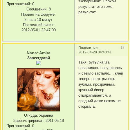
эксперимент. Плохой
Приглашений:
0
результат это тоже
Сообщений:
8
результат.
Провел на форуме:
2 часа 10 минут
Последний визит:
2012-05-01 22:47:00
18
Поделиться
2012-04-28 04:40:41
Nana~Amira
Завсегдатай
Таня, бутылка \та
повалялась посушилась
и стекло застыло.... клей
теперь не отгрызешь
зубами, прозрачный,
крупный бисер
отцарапывается, а
средний даже ножом не
оторвала.
Откуда:
Украина
Зарегистрирован
: 2011-05-18
Приглашений:
0