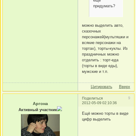
еще
придумать?
можно выделить авто,
сказочных
персонажей(мультяшки и
всякие персонажи на
тортах), торты-куклы. Из
праздничных можно
отделить : торт-еда
(торты в виде еды),
мужские и т.п.
Цитировать
Вверх
9
Поделиться
2012-05-09 02:10:36
Аргона
Активный участник
Ещё можно торты в виде
цифр выделить