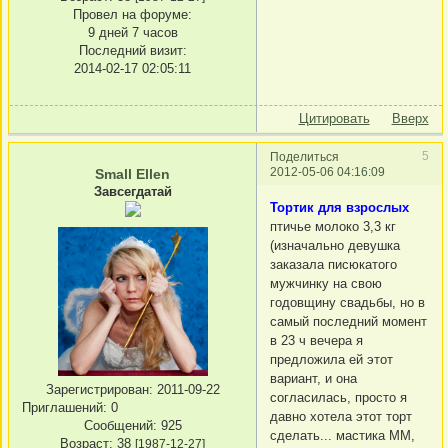
Провел на форуме:
9 дней 7 часов
Последний визит:
2014-02-17 02:05:11
Цитировать
Вверх
5
Поделиться
2012-05-06 04:16:09
Small Ellen
Завсегдатай
Тортик для взрослых
птичье молоко 3,3 кг
(изначально девушка
заказала писюкатого
мужчинку на свою
годовщину свадьбы, но в
самый последний момент
в 23 ч вечера я
предложила ей этот
вариант, и она
Зарегистрирован
: 2011-09-22
согласилась, просто я
Приглашений:
0
давно хотела этот торт
Сообщений:
925
сделать... мастика ММ,
Возраст:
38
[1987-12-27]