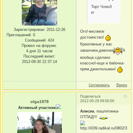
Торт Член3
кг
Зарегистрирован
: 2011-12-26
Ого!-весомое
Приглашений:
0
достоинство!
Сообщений:
424
Креативные у вас
Провел на форуме:
заказчики,девочки
А
4 дня 11 часов
Последний визит:
вообще,сделано
2012-08-30 22:37:14
классно!-еще и бабочка-
прям,джентельмен!
Цитировать
Вверх
21
Поделиться
2012-05-29 09:00:00
olga1978
Активный участник
Алисиа
, пошлятинка-
ОТПАД!!!