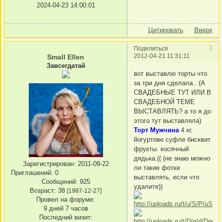
2024-04-23 14:00:01
Цитировать
Вверх
2
Поделиться
2012-04-21 11:31:11
Small Ellen
Завсегдатай
вот выставлю торты что
за три дня сделала.. (А
СВАДЕБНЫЕ ТУТ ИЛИ В
СВАДЕБНОЙ ТЕМЕ
ВЫСТАВЛЯТЬ? а то я до
этого тут выставляла)
Торт Мужчина
4 кг,
йогуртове суфле бисквит
фрукты. косячный
дядька.(( (не знаю можно
Зарегистрирован
: 2011-09-22
ли такие фотки
Приглашений:
0
выставлять, если что
Сообщений:
925
удалите))
Возраст:
38
[1987-12-27]
Провел на форуме:
9 дней 7 часов
Последний визит: