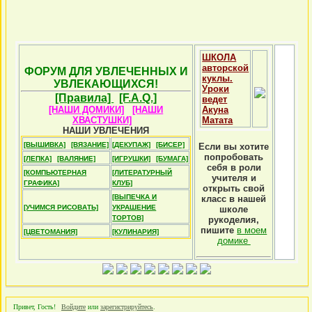
ШКОЛА
авторской
ФОРУМ ДЛЯ УВЛЕЧЕННЫХ И
куклы.
УВЛЕКАЮЩИХСЯ!
Уроки
[Правила]
[F.A.Q.]
ведет
[НАШИ ДОМИКИ]
[НАШИ
Акуна
ХВАСТУШКИ]
Матата
НАШИ УВЛЕЧЕНИЯ
[ВЫШИВКА]
[ВЯЗАНИЕ]
[ДЕКУПАЖ]
[БИСЕР]
Если вы хотите
попробовать
[ЛЕПКА]
[ВАЛЯНИЕ]
[ИГРУШКИ]
[БУМАГА]
себя в роли
[КОМПЬЮТЕРНАЯ
[ЛИТЕРАТУРНЫЙ
учителя и
ГРАФИКА]
КЛУБ]
открыть свой
[ВЫПЕЧКА И
класс в нашей
[УЧИМСЯ РИСОВАТЬ]
УКРАШЕНИЕ
школе
ТОРТОВ]
рукоделия,
пишите
в моем
[ЦВЕТОМАНИЯ]
[КУЛИНАРИЯ]
домике
Привет, Гость!
Войдите
или
зарегистрируйтесь
.