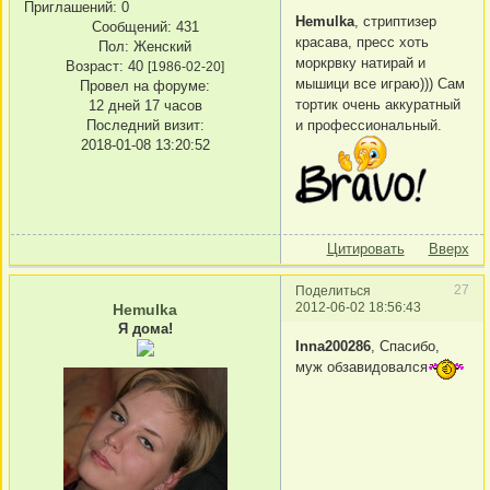
Приглашений:
0
Hemulka
, стриптизер
Сообщений:
431
красава, пресс хоть
Пол:
Женский
моркрвку натирай и
Возраст:
40
[1986-02-20]
мышици все играю))) Сам
Провел на форуме:
тортик очень аккуратный
12 дней 17 часов
Последний визит:
и профессиональный.
2018-01-08 13:20:52
Цитировать
Вверх
27
Поделиться
2012-06-02 18:56:43
Hemulka
Я дома!
Inna200286
, Спасибо,
муж обзавидовался