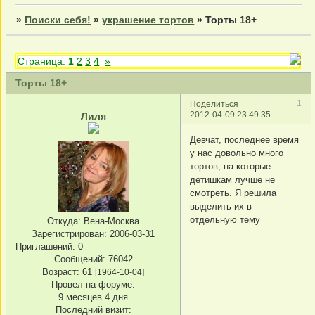
»
Поиски себя!
»
украшение тортов
»
Торты 18+
Страница:
1
2
3
4
»
Торты 18+
1
Поделиться
2012-04-09 23:49:35
Лиля
Девчат, последнее время
у нас довольно много
тортов, на которые
детишкам лучше не
смотреть. Я решила
выделить их в
отдельную тему
Откуда:
Вена-Москва
Зарегистрирован
: 2006-03-31
Приглашений:
0
Сообщений:
76042
Возраст:
61
[1964-10-04]
Провел на форуме:
9 месяцев 4 дня
Последний визит: