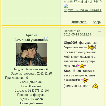
Цитировать
Вверх
12
Поделиться
2012-05-14 00:12:29
Аргона
Активный участник
Olga2008
, фигуристые
барышни-секси)
составят конкуренцию
Алёнкиной барышне в
завоевании её супер-
мужчины!
Откуда:
Запорожская обл.
Small Ellen
, тортик с
Зарегистрирован
: 2011-11-20
весьма интригующим
Приглашений:
0
сюжетом!))
Сообщений:
345
[взломанный сайт]
Пол:
Женский
Возраст:
52
[1973-11-10]
Провел на форуме:
8 дней 15 часов
Последний визит: