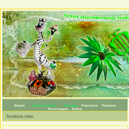
Форум
Личные топики
Награды
Участники
Правила
Регистрация
Войти
Активные темы