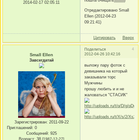
пошла очищать)))))))))
2014-02-17 02:05:11
Отредактировано Small
Ellen (2012-04-23
09:21:41)
Цитировать
Вверх
4
Поделиться
2012-04-26 10:42:16
Small Ellen
Завсегдатай
выложу пару фоток с
девишника на который
заказывали торс
Мужчины
прошу любить и и не
жаловаться "СТАСИК"
Зарегистрирован
: 2011-09-22
Приглашений:
0
Сообщений:
925
Возраст:
38
[1987-12-27]