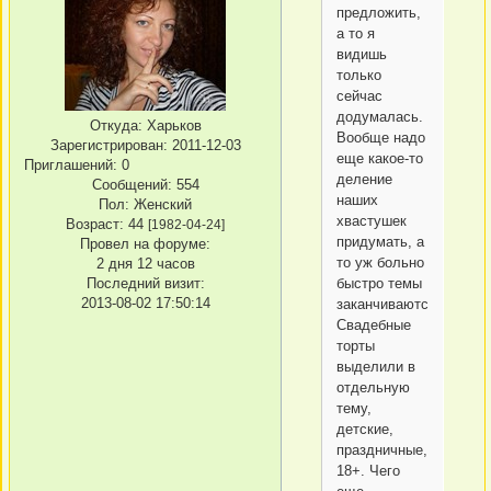
предложить,
а то я
видишь
только
сейчас
додумалась.
Откуда:
Харьков
Вообще надо
Зарегистрирован
: 2011-12-03
еще какое-то
Приглашений:
0
деление
Сообщений:
554
наших
Пол:
Женский
хвастушек
Возраст:
44
[1982-04-24]
придумать, а
Провел на форуме:
то уж больно
2 дня 12 часов
быстро темы
Последний визит:
2013-08-02 17:50:14
заканчиваются...
Свадебные
торты
выделили в
отдельную
тему,
детские,
праздничные,
18+. Чего