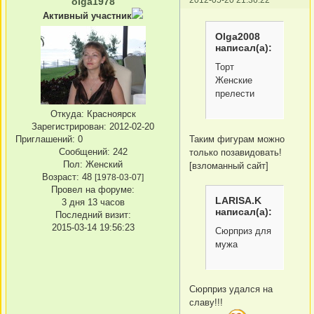
olga1978
Активный участник
Olga2008
написал(а):
Торт
Женские
прелести
Откуда:
Красноярск
Зарегистрирован
: 2012-02-20
Таким фигурам можно
Приглашений:
0
Сообщений:
242
только позавидовать!
Пол:
Женский
[взломанный сайт]
Возраст:
48
[1978-03-07]
Провел на форуме:
LARISA.K
3 дня 13 часов
написал(а):
Последний визит:
2015-03-14 19:56:23
Сюрприз для
мужа
Сюрприз удался на
славу!!!