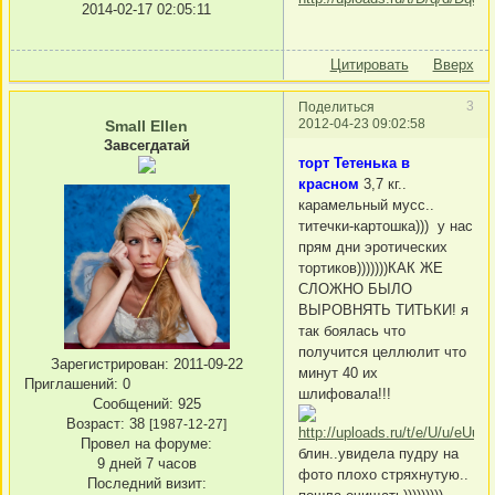
2014-02-17 02:05:11
Цитировать
Вверх
3
Поделиться
2012-04-23 09:02:58
Small Ellen
Завсегдатай
торт Тетенька в
красном
3,7 кг..
карамельный мусс..
титечки-картошка))) у нас
прям дни эротических
тортиков)))))))КАК ЖЕ
СЛОЖНО БЫЛО
ВЫРОВНЯТЬ ТИТЬКИ! я
так боялась что
получится целлюлит что
Зарегистрирован
: 2011-09-22
минут 40 их
Приглашений:
0
шлифовала!!!
Сообщений:
925
Возраст:
38
[1987-12-27]
Провел на форуме:
блин..увидела пудру на
9 дней 7 часов
фото плохо стряхнутую..
Последний визит: