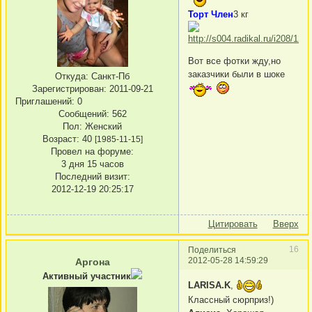
Торт Член
3 кг
Вот все фотки жду,но
заказчики были в шоке
Откуда:
Санкт-Пб
Зарегистрирован
: 2011-09-21
Приглашений:
0
Сообщений:
562
Пол:
Женский
Возраст:
40
[1985-11-15]
Провел на форуме:
3 дня 15 часов
Последний визит:
2012-12-19 20:25:17
Цитировать
Вверх
16
Поделиться
2012-05-28 14:59:29
Аргона
Активный участник
LARISA.K
,
Классный сюрприз!)