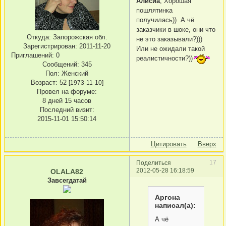
Алисиа
, Хорошая
пошлятинка
получилась)) А чё
заказчики в шоке, они что
Откуда:
Запорожская обл.
не это заказывали?)))
Зарегистрирован
: 2011-11-20
Или не ожидали такой
Приглашений:
0
реалистичности?))
Сообщений:
345
Пол:
Женский
Возраст:
52
[1973-11-10]
Провел на форуме:
8 дней 15 часов
Последний визит:
2015-11-01 15:50:14
Цитировать
Вверх
17
Поделиться
2012-05-28 16:18:59
OLALA82
Завсегдатай
Аргона
написал(а):
А чё