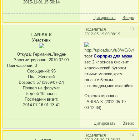
2015-11-01 15:50:14
Цитировать
Вверх
13
Поделиться
2012-05-19 00:08:19
LARISA.K
Участник
Откуда:
Германия,Линден
торт
Сюрприз для мужа
Зарегистрирован
: 2010-07-09
вес 2 кг,основа бисквит
Приглашений:
0
классический,бугорки
Сообщений:
95
птичье молоко,крем
Пол:
Женский
ганаш с белым
Возраст:
57
[1969-07-27]
шоколадом,мастики,айсинг.
Провел на форуме:
5 дней 19 часов
Отредактировано
Последний визит:
LARISA.K (2012-05-19
2014-07-16 01:13:41
00:12:34)
Цитировать
Вверх
14
Поделиться
2012-05-20 21:36:22