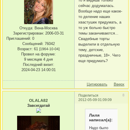
то я видишь только
сейчас додумалась.
Вообще надо еще какое-
то деление наших
хвастушек придумать, а
то уж больно быстро
Откуда:
Вена-Москва
темы заканчиваются...
Зарегистрирован
: 2006-03-31
Приглашений:
0
Свадебные торты
Сообщений:
76042
выделили в отдельную
Возраст:
61
[1964-10-04]
тему, детские,
Провел на форуме:
праздничные, 18+. Чего
9 месяцев 4 дня
еще придумать?
Последний визит:
2024-04-23 14:00:01
Цитировать
Вверх
8
Поделиться
2012-05-09 01:09:09
OLALA82
Завсегдатай
Лиля
написал(а):
Надо было