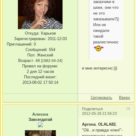
заказчики в
шоке, они что
не это
заказывали?)))
Или не
ожидали
Откуда:
Харьков
такой
Зарегистрирован
: 2011-12-03
реалистичности?))
Приглашений:
0
Сообщений:
554
Пол:
Женский
Возраст:
44
[1982-04-24]
Провел на форуме:
и мне интересно:)))
2 дня 12 часов
Последний визит:
2013-08-02 17:50:14
Цитировать
Вверх
18
Поделиться
2012-05-28 21:56:23
Алисиа
Завсегдатай
Аргона
,
OLALA82
,
"Ой...и правда член!"-
воскликнула девушка