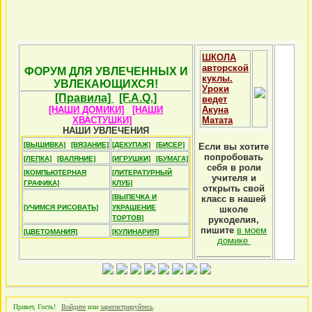
ШКОЛА
авторской
ФОРУМ ДЛЯ УВЛЕЧЕННЫХ И
куклы.
УВЛЕКАЮЩИХСЯ!
Уроки
[Правила]
[F.A.Q.]
ведет
[НАШИ ДОМИКИ]
[НАШИ
Акуна
ХВАСТУШКИ]
Матата
НАШИ УВЛЕЧЕНИЯ
[ВЫШИВКА]
[ВЯЗАНИЕ]
[ДЕКУПАЖ]
[БИСЕР]
Если вы хотите
попробовать
[ЛЕПКА]
[ВАЛЯНИЕ]
[ИГРУШКИ]
[БУМАГА]
себя в роли
[КОМПЬЮТЕРНАЯ
[ЛИТЕРАТУРНЫЙ
учителя и
ГРАФИКА]
КЛУБ]
открыть свой
[ВЫПЕЧКА И
класс в нашей
[УЧИМСЯ РИСОВАТЬ]
УКРАШЕНИЕ
школе
ТОРТОВ]
рукоделия,
пишите
в моем
[ЦВЕТОМАНИЯ]
[КУЛИНАРИЯ]
домике
Привет, Гость!
Войдите
или
зарегистрируйтесь
.