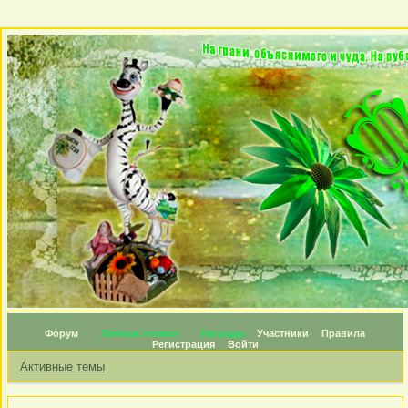
Форум
Личные топики
Награды
Участники
Правила
Регистрация
Войти
Активные темы