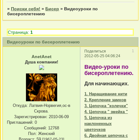
»
Поиски себя!
»
Бисер
»
Видеоуроки по
бисероплетению
Страница:
1
Видеоуроки по бисероплетению
1
Поделиться
2012-05-25 04:06:24
AnetAnet
Душа компании!
Видео-уроки по
бисероплетению.
Для начинающих.
1. Наращивание нити
2. Крепление замков
Откуда:
Латвия-Норвегия,ос-в
3. Цепочка "колечки"
Скрова.
4. Цепочка " змейка "
Зарегистрирован
: 2010-06-09
5. Цепочка из
Приглашений:
0
наклоненных
Сообщений:
12768
цветочков
Пол:
Женский
6. Двойная цепочка с
Возраст:
59
[1967-05-23]