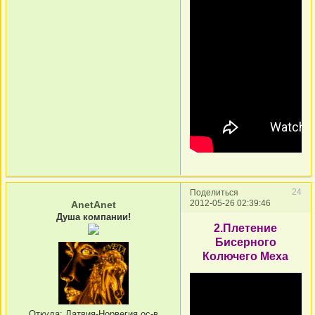
24
Поделиться
2012-05-26 02:39:46
AnetAnet
Душа компании!
2.Плетение
Бисерного
Колючего Меха
Откуда:
Латвия-Норвегия,ос-в