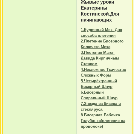
Жывые уроки
Екатерины
Костинской.Для
начинающих
1.Кудрявый Мех. Два
способа плетения
2.Плетение Бисерного
Колючего Меха
3.Плетение Маген
Давида Кирпичным
Стежком
4.Несложное Ткачество
Сложных Форм
5.Четырёхгранный
Бисерный Шнур
6.Бисерный
Спиральный Шнур
7.Звезда из бисера и
стекляруса.
8.Бисерная Бабочка
Голубянка(плетение на
проволоке)