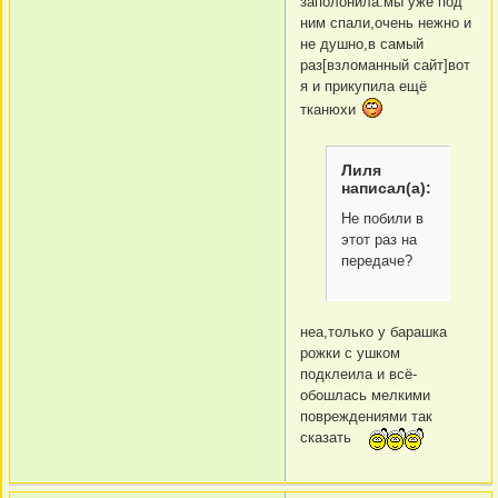
заполонила.мы уже под
ним спали,очень нежно и
не душно,в самый
раз[взломанный сайт]вот
я и прикупила ещё
тканюхи
Лиля
написал(а):
Не побили в
этот раз на
передаче?
неа,только у барашка
рожки с ушком
подклеила и всё-
обошлась мелкими
повреждениями так
сказать