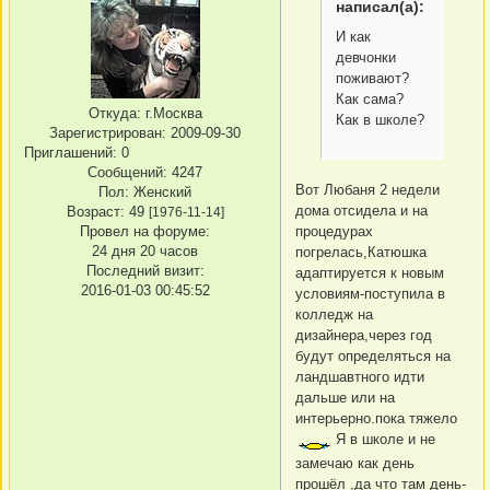
написал(а):
И как
девчонки
поживают?
Как сама?
Откуда:
г.Москва
Как в школе?
Зарегистрирован
: 2009-09-30
Приглашений:
0
Сообщений:
4247
Вот Любаня 2 недели
Пол:
Женский
дома отсидела и на
Возраст:
49
[1976-11-14]
процедурах
Провел на форуме:
24 дня 20 часов
погрелась,Катюшка
Последний визит:
адаптируется к новым
2016-01-03 00:45:52
условиям-поступила в
колледж на
дизайнера,через год
будут определяться на
ландшавтного идти
дальше или на
интерьерно.пока тяжело
Я в школе и не
замечаю как день
прошёл ,да что там день-