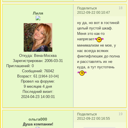
18
Поделиться
2012-09-22 00:10:47
Лиля
ну да, но вот в гостиной
целый пустой шкаф.
Меня это как-то
напрягает
минимализм не мое, у
нас всегда всяких
Откуда:
Вена-Москва
финтифлюшек до полна
Зарегистрирован
: 2006-03-31
и расставлять их не
Приглашений:
0
куда, а тут пустотень
Сообщений:
76042
Возраст:
61
[1964-10-04]
Провел на форуме:
9 месяцев 4 дня
Последний визит:
2024-04-23 14:00:01
19
Поделиться
2012-09-22 00:16:55
ольга000
Душа компании!