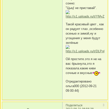
сонно:
"Цыц! не приставай".
Такой красивый цвет , как
он радует глаз ,особенно
осенью и зимой,ну и
угощения у меня будут
зелёные
Ой простите.это я не на
вас брызнула,это я
показала.какие киви
сочные и вкусные
Отредактировано
ольга000 (2012-09-21
09:00:44)
3
Поделиться
2012-09-21 08:56:38