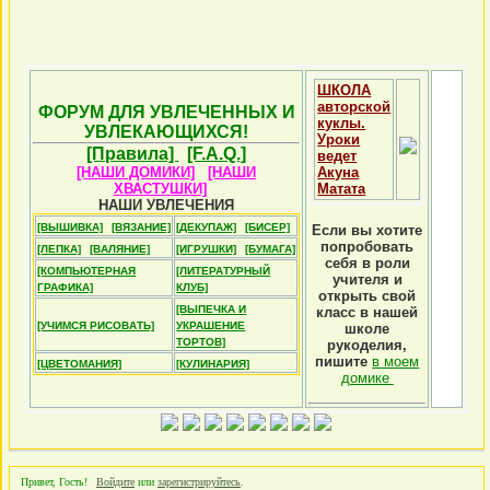
ШКОЛА
авторской
ФОРУМ ДЛЯ УВЛЕЧЕННЫХ И
куклы.
УВЛЕКАЮЩИХСЯ!
Уроки
[Правила]
[F.A.Q.]
ведет
[НАШИ ДОМИКИ]
[НАШИ
Акуна
ХВАСТУШКИ]
Матата
НАШИ УВЛЕЧЕНИЯ
[ВЫШИВКА]
[ВЯЗАНИЕ]
[ДЕКУПАЖ]
[БИСЕР]
Если вы хотите
попробовать
[ЛЕПКА]
[ВАЛЯНИЕ]
[ИГРУШКИ]
[БУМАГА]
себя в роли
[КОМПЬЮТЕРНАЯ
[ЛИТЕРАТУРНЫЙ
учителя и
ГРАФИКА]
КЛУБ]
открыть свой
[ВЫПЕЧКА И
класс в нашей
[УЧИМСЯ РИСОВАТЬ]
УКРАШЕНИЕ
школе
ТОРТОВ]
рукоделия,
пишите
в моем
[ЦВЕТОМАНИЯ]
[КУЛИНАРИЯ]
домике
Привет, Гость!
Войдите
или
зарегистрируйтесь
.