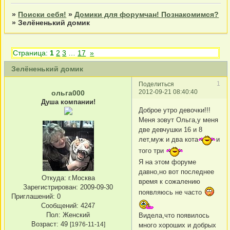
»
Поиски себя!
»
Домики для форумчан! Познакомимся?
»
Зелёненький домик
Страница:
1
2
3
…
17
»
Зелёненький домик
1
Поделиться
2012-09-21 08:40:40
ольга000
Душа компании!
Доброе утро девочки!!!
Меня зовут Ольга,у меня
две девчушки 16 и 8
лет,муж и два кота
и
того три
Я на этом форуме
давно,но вот последнее
Откуда:
г.Москва
время к сожалению
Зарегистрирован
: 2009-09-30
появляюсь не часто
Приглашений:
0
Сообщений:
4247
Пол:
Женский
Видела,что появилось
Возраст:
49
[1976-11-14]
много хороших и добрых