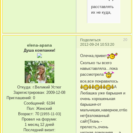
расставлять
их не куда,
20
Поделиться
2012-09-24 10:53:20
elena-apana
Душа компании!
Олечка,привет
Сколько ты всего
навыставляла...пока
рассмотрела
все,все понравилось
А
Откуда:
г.Великий Устюг
Зарегистрирован
: 2009-12-08
Любашка уже барышня и
Приглашений:
0
очень хорошенькая
Сообщений:
6194
барышня-от
Пол:
Женский
мальчишек,наверное,отбоя
Возраст:
70
[1955-11-03]
нет[взломанный
Провел на форуме:
сайт]Ткань -
1 месяц 12 дней
прелесть,очень
Последний визит:
уютная,домашняя ....а