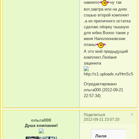
навеяло
ну так
вот,завтра или на днях
сошью второй комплект
,а из приличного остатка
сделаю оборку пышную
для юбки.Воооо такие у
меня Наполеоновские
планы
А это мой предыдущий
комплект,Любаня
заценила
Отредактировано
ольга000 (2012-09-21
22:57:34)
9
Поделиться
2012-09-21 23:07:20
ольга000
Душа компании!
Лиля