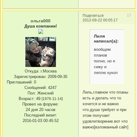
17
Поделиться
2012-09-22 00:05:17
ольга000
Душа компании!
Лиля
написал(а):
вообщем
планов
полно, но я
сижу и
Откуда:
г.Москва
леплю кукол
Зарегистрирован
: 2009-09-30
Приглашений:
0
Сообщений:
4247
Лиль,главное что планы
Пол:
Женский
есть и делать что то
Возраст:
49
[1976-11-14]
хочется и не важно
Провел на форуме:
24 дня 20 часов
что.душа требует и при
Последний визит:
этом получает
2016-01-03 00:45:52
удовлетворение.вот что
важно[взломанный сайт]