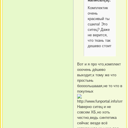
написал(а):
Комплектик
очень
красивый ты
сшила! Это
ситец? Даже
не верится,
что ткань так
дешево стоит
Вот и я про что,комплект
ооочень дёшево
выходит,к тому же что
простынь
боооольшааая,не то что в
покупных
Наверно ситец и не
совсем ХБ,но хоть
честно,ведь синтетика
сейчас везде всё