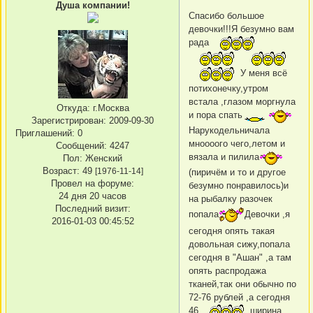
Душа компании!
Спасибо большое
девочки!!!Я безумно вам
рада
У меня всё
потихонечку,утром
встала ,глазом моргнула
Откуда:
г.Москва
и пора спать
Зарегистрирован
: 2009-09-30
Нарукодельничала
Приглашений:
0
мноооого чего,летом и
Сообщений:
4247
вязала и пилила
Пол:
Женский
Возраст:
49
[1976-11-14]
(пиричём и то и другое
Провел на форуме:
безумно понравилось)и
24 дня 20 часов
на рыбалку разочек
Последний визит:
попала
Девочки ,я
2016-01-03 00:45:52
сегодня опять такая
довольная сижу,попала
сегодня в "Ашан" ,а там
опять распродажа
тканей,так они обычно по
72-76 рублей ,а сегодня
46
ширина