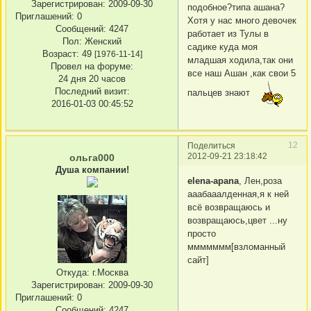
Зарегистрирован
: 2009-09-30
подобное?типа ашана?
Приглашений:
0
Хотя у нас много девочек
Сообщений:
4247
работает из Тулы в
Пол:
Женский
садике куда моя
Возраст:
49
[1976-11-14]
младшая ходила,так они
Провел на форуме:
все наш Ашан ,как свои 5
24 дня 20 часов
Последний визит:
пальцев знают
2016-01-03 00:45:52
12
Поделиться
2012-09-21 23:18:42
ольга000
Душа компании!
elena-apana
, Лен,роза
ааабааалденная,я к ней
всё возвращаюсь и
возвращаюсь,цвет ...ну
просто
ммммммм[взломанный
сайт]
Откуда:
г.Москва
Зарегистрирован
: 2009-09-30
Приглашений:
0
Сообщений:
4247