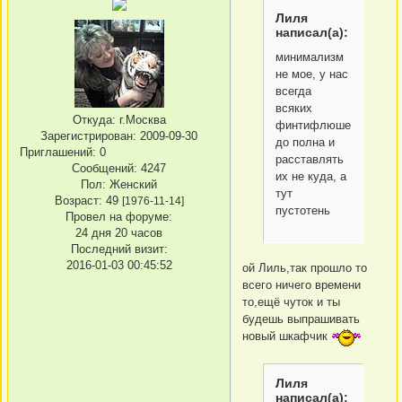
Лиля
написал(а):
минимализм
не мое, у нас
всегда
всяких
Откуда:
г.Москва
финтифлюшек
Зарегистрирован
: 2009-09-30
до полна и
Приглашений:
0
расставлять
Сообщений:
4247
их не куда, а
Пол:
Женский
тут
Возраст:
49
[1976-11-14]
пустотень
Провел на форуме:
24 дня 20 часов
Последний визит:
2016-01-03 00:45:52
ой Лиль,так прошло то
всего ничего времени
то,ещё чуток и ты
будешь выпрашивать
новый шкафчик
Лиля
написал(а):