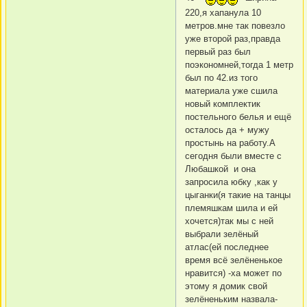
220,я хапанула 10
метров.мне так повезло
уже второй раз,правда
первый раз был
поэкономней,тогда 1 метр
был по 42.из того
материала уже сшила
новый комплектик
постельного белья и ещё
осталось да + мужу
простынь на работу.А
сегодня были вместе с
Любашкой и она
запросила юбку ,как у
цыганки(я такие на танцы
племяшкам шила и ей
хочется)так мы с ней
выбрали зелёный
атлас(ей последнее
время всё зелёненькое
нравится) -ха может по
этому я домик свой
зелёненьким назвала-