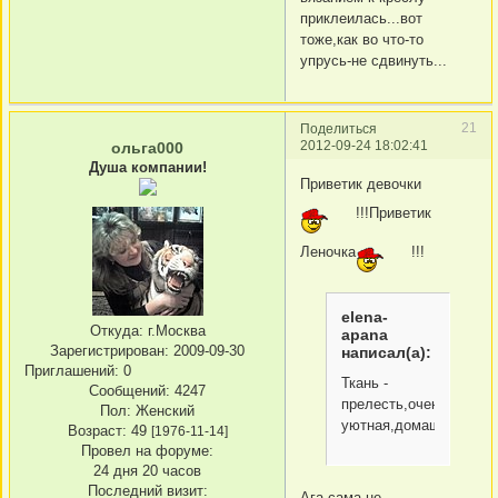
приклеилась...вот
тоже,как во что-то
упрусь-не сдвинуть...
21
Поделиться
2012-09-24 18:02:41
ольга000
Душа компании!
Приветик девочки
!!!Приветик
Леночка
!!!
elena-
Откуда:
г.Москва
apana
Зарегистрирован
: 2009-09-30
написал(а):
Приглашений:
0
Ткань -
Сообщений:
4247
прелесть,очень
Пол:
Женский
уютная,домашняя
Возраст:
49
[1976-11-14]
Провел на форуме:
24 дня 20 часов
Последний визит:
Ага,сама не