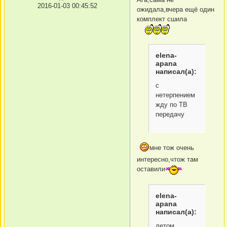
2016-01-03 00:45:52
ожидала,вчера ещё один
комплект сшила
elena-
apana
написал(а):
с
нетерпением
жду по ТВ
передачу
мне тож очень
интересно,чтож там
оставили
elena-
apana
написал(а):
летом