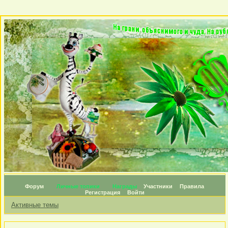
Форум
Личные топики
Награды
Участники
Правила
Регистрация
Войти
Активные темы