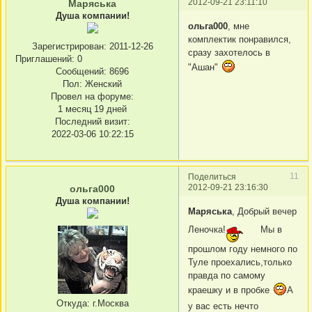
2012-09-21 23:11:10
Маряська
Душа компании!
ольга000
, мне
комплектик понравился,
Зарегистрирован
: 2011-12-26
сразу захотелось в
Приглашений:
0
"Ашан"
Сообщений:
8696
Пол:
Женский
Провел на форуме:
1 месяц 19 дней
Последний визит:
2022-03-06 10:22:15
11
Поделиться
2012-09-21 23:16:30
ольга000
Душа компании!
Маряська
, Добрый вечер
Леночка!
Мы в
прошлом году немного по
Туле проехались,только
правда по самому
краешку и в пробке
А
Откуда:
г.Москва
у вас есть нечто