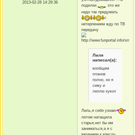
2013-02-28 14:29:36
поделки
это же
надо так придумать
с
нетерпением жду по ТВ
передачу
Лиля
написал(а):
вообщем
планов
полно, но я
сижу и
леплю кукол
Лиль,я себя узнаю
летом натащила
старья,нет бы им
заниматься,а я с
вязанием к креслу