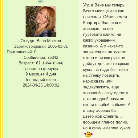
Угу, в Вене мы теперь.
Всего месяца два как
приехали. Обживаемся.
Квартира большая и
хорошая, но вот
пустовато как-то, ни
каких украшений,
Откуда:
Вена-Москва
казенно. А я какая-то
Зарегистрирован
: 2006-03-31
Приглашений:
0
зацикленная на куклах
Сообщений:
76042
стала и ни как руки не
Возраст:
61
[1964-10-04]
дойдут до чего-то кроме
Провел на форуме:
кукол. А надо бы что-то
9 месяцев 4 дня
на стенку повесить,
Последний визит:
нарисовать или
2024-04-23 14:00:01
задекупажить, еще
хорошо бы вазу сделать,
а то ни одной вазы не
взяли с собой, забыли. А
в вазу хорошо бы
цветочков слепить...
вообщем планов полно,
но я сижу и леплю кукол