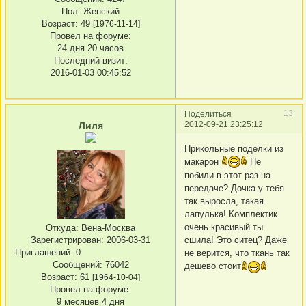
Пол:
Женский
Возраст:
49
[1976-11-14]
Провел на форуме:
24 дня 20 часов
Последний визит:
2016-01-03 00:45:52
13
Поделиться
2012-09-21 23:25:12
Лиля
Прикольные поделки из
макарон
Не
побили в этот раз на
передаче? Дочка у тебя
так выросла, такая
лапулька! Комплектик
очень красивый ты
Откуда:
Вена-Москва
Зарегистрирован
: 2006-03-31
сшила! Это ситец? Даже
Приглашений:
0
не верится, что ткань так
Сообщений:
76042
дешево стоит
Возраст:
61
[1964-10-04]
Провел на форуме:
9 месяцев 4 дня