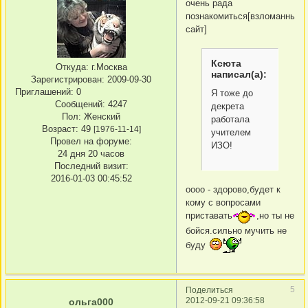
очень рада
познакомиться[взломанный
сайт]
Ксюта
Откуда:
г.Москва
написал(а):
Зарегистрирован
: 2009-09-30
Приглашений:
0
Я тоже до
Сообщений:
4247
декрета
Пол:
Женский
работала
Возраст:
49
[1976-11-14]
учителем
Провел на форуме:
ИЗО!
24 дня 20 часов
Последний визит:
2016-01-03 00:45:52
оооо - здорово,будет к
кому с вопросами
приставать
,но ты не
бойся.сильно мучить не
буду
5
Поделиться
2012-09-21 09:36:58
ольга000