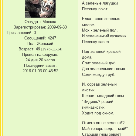
А зеленые лягушки
Песенку поют.
Елка - сноп зеленых
Откуда:
г.Москва
свечек,
Зарегистрирован
: 2009-09-30
Мох - зеленый пол.
Приглашений:
0
И зелененький кузнечик
Сообщений:
4247
Песенку завел...
Пол:
Женский
Возраст:
49
[1976-11-14]
Над зеленой крышей
Провел на форуме:
дома
24 дня 20 часов
Спит зеленый дуб.
Последний визит:
Два зелененькие гнома
2016-01-03 00:45:52
Сели между труб.
И, сорвав зеленый
листик,
Шепчет младший гном:
"Видишь? рыжий
гимназистик
Ходит под окном.
Отчего он не зеленый?
Май теперь ведь... май!"
Старший гном зевает