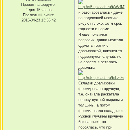
Провел на форуме:
2 дня 15 часов
и разочаровалась - даже
Последний визит:
по подсохшей мастике
2015-04-23 13:55:42
рисуют плохо, хотя срок
годности в норме.
И еще появился
вопросик: давно мечтала
сделать тортик с
драпировкой, наконец-то
подвернулся случай, но
не совсем я осталась
довольна
Складки драпировки
формировала вручную,
т.е. сначала раскатала
полосу нужной ширины и
толщины, а потом
формиловала складочки
нужной глубины вручную
без палочек, но
побоялась, что при