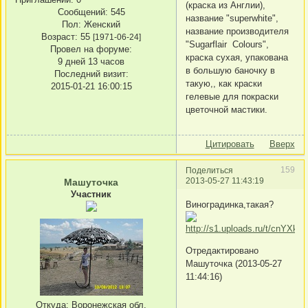
(краска из Англии),
Сообщений:
545
название "superwhite",
Пол:
Женский
название производителя
Возраст:
55
[1971-06-24]
"Sugarflair Colours",
Провел на форуме:
краска сухая, упакована
9 дней 13 часов
в большую баночку в
Последний визит:
такую,, как краски
2015-01-21 16:00:15
гелевые для покраски
цветочной мастики.
Цитировать
Вверх
159
Поделиться
2013-05-27 11:43:19
Машуточка
Участник
Виноградинка,такая?
Отредактировано
Машуточка (2013-05-27
11:44:16)
Откуда:
Воронежская обл.