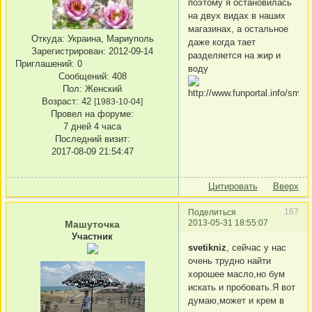
поэтому я остановилась
на двух видах в наших
магазинах, а остальное
Откуда:
Украина, Мариуполь
даже когда тает
Зарегистрирован
: 2012-09-14
разделяется на жир и
Приглашений:
0
воду
Сообщений:
408
Пол:
Женский
Возраст:
42
[1983-10-04]
Провел на форуме:
7 дней 4 часа
Последний визит:
2017-08-09 21:54:47
Цитировать
Вверх
167
Поделиться
2013-05-31 18:55:07
Машуточка
Участник
svetikniz
, сейчас у нас
очень трудно найти
хорошее масло,но бум
искать и пробовать.Я вот
думаю,может и крем в