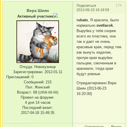
176
Поделиться
2013-06-23 16:18:59
Вера Шиян
Активный участник
rubato
, Я красила, было
нормально.
svetlacok
,
Вырубка у тебя скорее
всего из пластика, она
так и дает не очень
красивые края, перед тем
как вынуть изделие,
протри края вырубки
пальцем, смоченным в
Откуда:
Новокузнецк
крахмале, тогда края
Зарегистрирован
: 2012-01-11
будут ровные.
Приглашений:
0
Сообщений:
215
Отредактировано Вера
Пол:
Женский
Шиян (2013-06-23
Возраст:
68
[1958-08-06]
16:20:00)
Провел на форуме:
4 дня 14 часов
Последний визит:
2017-04-18 15:49:35
Цитировать
Вверх