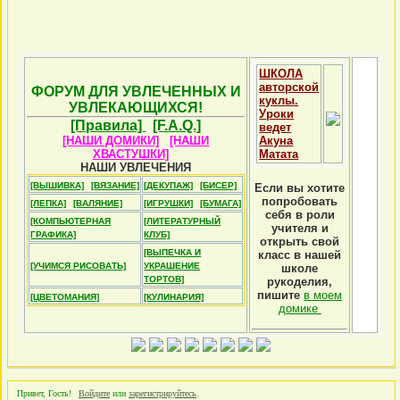
ШКОЛА
авторской
ФОРУМ ДЛЯ УВЛЕЧЕННЫХ И
куклы.
УВЛЕКАЮЩИХСЯ!
Уроки
[Правила]
[F.A.Q.]
ведет
[НАШИ ДОМИКИ]
[НАШИ
Акуна
ХВАСТУШКИ]
Матата
НАШИ УВЛЕЧЕНИЯ
[ВЫШИВКА]
[ВЯЗАНИЕ]
[ДЕКУПАЖ]
[БИСЕР]
Если вы хотите
попробовать
[ЛЕПКА]
[ВАЛЯНИЕ]
[ИГРУШКИ]
[БУМАГА]
себя в роли
[КОМПЬЮТЕРНАЯ
[ЛИТЕРАТУРНЫЙ
учителя и
ГРАФИКА]
КЛУБ]
открыть свой
[ВЫПЕЧКА И
класс в нашей
[УЧИМСЯ РИСОВАТЬ]
УКРАШЕНИЕ
школе
ТОРТОВ]
рукоделия,
пишите
в моем
[ЦВЕТОМАНИЯ]
[КУЛИНАРИЯ]
домике
Привет, Гость!
Войдите
или
зарегистрируйтесь
.