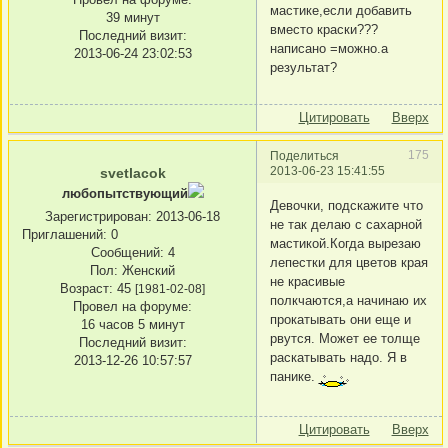
мастике,если добавить
39 минут
вместо краски???
Последний визит:
написано =можно.а
2013-06-24 23:02:53
результат?
Цитировать
Вверх
175
Поделиться
2013-06-23 15:41:55
svetlacok
любопытствующий
Девочки, подскажите что
Зарегистрирован
: 2013-06-18
не так делаю с сахарной
Приглашений:
0
мастикой.Когда вырезаю
Сообщений:
4
лепестки для цветов края
Пол:
Женский
не красивые
Возраст:
45
[1981-02-08]
полкчаются,а начинаю их
Провел на форуме:
прокатывать они еще и
16 часов 5 минут
рвутся. Может ее толще
Последний визит:
раскатывать надо. Я в
2013-12-26 10:57:57
панике.
Цитировать
Вверх