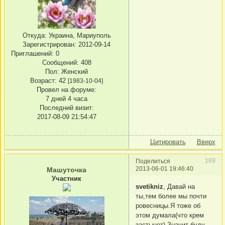
Откуда:
Украина, Мариуполь
Зарегистрирован
: 2012-09-14
Приглашений:
0
Сообщений:
408
Пол:
Женский
Возраст:
42
[1983-10-04]
Провел на форуме:
7 дней 4 часа
Последний визит:
2017-08-09 21:54:47
Цитировать
Вверх
169
Поделиться
2013-06-01 19:46:40
Машуточка
Участник
svetikniz
, Давай на
ты,тем более мы почти
ровесницы.Я тоже об
этом думала(что крем
застынет).Значит буду