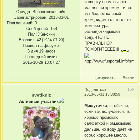
и сверху промазываю
масляным кремом...и вот
Откуда:
Воронежская обл.
тут беда,масляный
Зарегистрирован
: 2013-03-01
крем(видимо от того что
Приглашений:
0
температура
Сообщений:
158
разная)откидывает
Пол:
Женский
воду.ЧТО НЕ
Возраст:
42
[1984-07-23]
ПРАВИЛЬНО?
Провел на форуме:
ПОМОГИТЕЕЕЕ!!!
3 дня 19 часов
Последний визит:
2015-10-29 13:07:27
Цитировать
Вверх
166
Поделиться
2013-05-31 18:38:59
svetikniz
Активный участник
Машуточка
, я, обычно,
если так получается, то
хорошо промокаю
салфеткой и обмазываю
дальше, но воду дает не
особо хорошее масло,