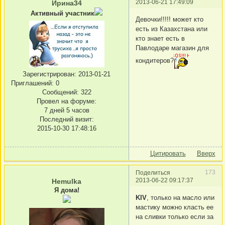
2013-06-21 17:49:09
Ирина34
Активный участник
Девочки!!!!! может кто
есть из Казахстана или
кто знает есть в
Павлодаре магазин для
кондитеров?
Зарегистрирован
: 2013-01-21
Приглашений:
0
Сообщений:
322
Провел на форуме:
7 дней 5 часов
Последний визит:
2015-10-30 17:48:16
Цитировать
Вверх
173
Поделиться
2013-06-22 09:17:37
Hemulka
Я дома!
KIV
, только на масло или
мастику можно класть ее
на сливки только если за