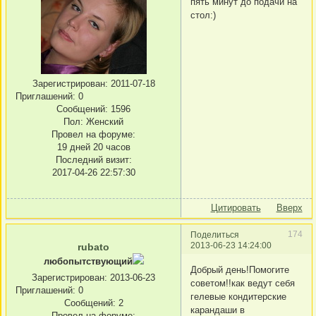
пять минут до подачи на
стол:)
Зарегистрирован
: 2011-07-18
Приглашений:
0
Сообщений:
1596
Пол:
Женский
Провел на форуме:
19 дней 20 часов
Последний визит:
2017-04-26 22:57:30
Цитировать
Вверх
174
Поделиться
2013-06-23 14:24:00
rubato
любопытствующий
Добрый день!Помогите
Зарегистрирован
: 2013-06-23
советом!!как ведут себя
Приглашений:
0
гелевые кондитерские
Сообщений:
2
карандаши в
Провел на форуме: