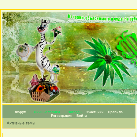
Форум
Личные топики
Награды
Участники
Правила
Регистрация
Войти
Активные темы