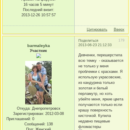
16 часов 5 минут
Последний визит:
2013-12-26 10:57:57
Цитировать
Вверх
179
Поделиться
2013-06-23 21:12:33
barmaleyka
Участник
Девченки, перешерстила
всю темку - оказывается
не только у меня
проблемки с красками. Я
использую украсовские,
из кандурина только
золотая и белый
перламутр, но хоть
убейте меня, яркие цвета
получаются только если
Откуда:
Днепропетровск
крашу поверхность
Зарегистрирован
: 2012-03-08
кисточкой. Купила
Приглашений:
0
недавно пищевые
Сообщений:
138
фломастеры
Пол:
Женский