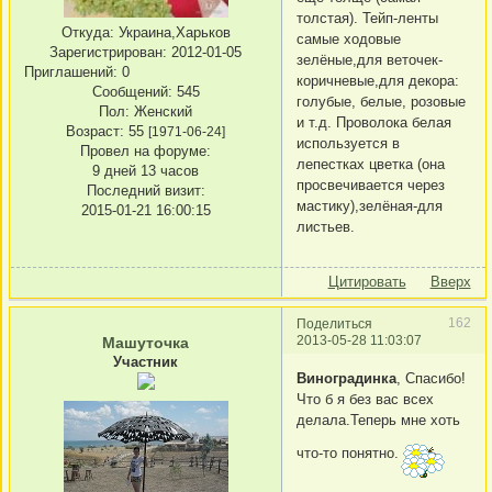
толстая). Тейп-ленты
Откуда:
Украина,Харьков
самые ходовые
Зарегистрирован
: 2012-01-05
зелёные,для веточек-
Приглашений:
0
коричневые,для декора:
Сообщений:
545
голубые, белые, розовые
Пол:
Женский
и т.д. Проволока белая
Возраст:
55
[1971-06-24]
используется в
Провел на форуме:
лепестках цветка (она
9 дней 13 часов
просвечивается через
Последний визит:
мастику),зелёная-для
2015-01-21 16:00:15
листьев.
Цитировать
Вверх
162
Поделиться
2013-05-28 11:03:07
Машуточка
Участник
Виноградинка
, Спасибо!
Что б я без вас всех
делала.Теперь мне хоть
что-то понятно.