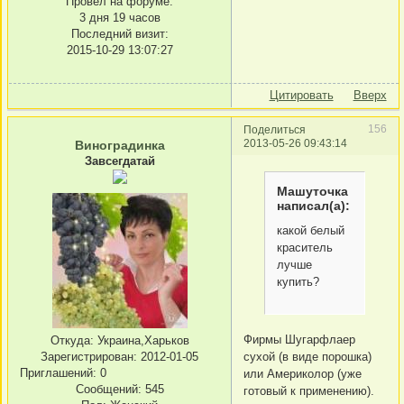
Провел на форуме:
3 дня 19 часов
Последний визит:
2015-10-29 13:07:27
Цитировать
Вверх
156
Поделиться
2013-05-26 09:43:14
Виноградинка
Завсегдатай
Машуточка
написал(а):
какой белый
краситель
лучше
купить?
Фирмы Шугарфлаер
Откуда:
Украина,Харьков
сухой (в виде порошка)
Зарегистрирован
: 2012-01-05
Приглашений:
0
или Америколор (уже
Сообщений:
545
готовый к применению).