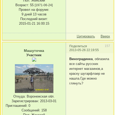
Пол:
Женский
Возраст:
55
[1971-06-24]
Провел на форуме:
9 дней 13 часов
Последний визит:
2015-01-21 16:00:15
Цитировать
Вверх
157
Поделиться
2013-05-26 22:19:55
Машуточка
Участник
Виноградинка
, облазила
все сайты русских
интернет магазинов,а
краску шугарфлаер не
нашла.Где можно
глянуть?
Откуда:
Воронежская обл.
Зарегистрирован
: 2013-03-01
Приглашений:
0
Сообщений:
158
Пол:
Женский