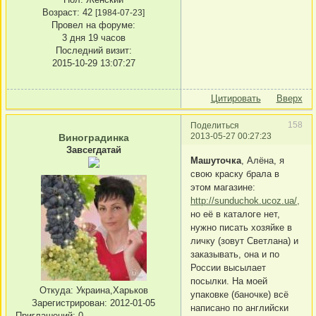
Возраст:
42
[1984-07-23]
Провел на форуме:
3 дня 19 часов
Последний визит:
2015-10-29 13:07:27
Цитировать
Вверх
158
Поделиться
2013-05-27 00:27:23
Виноградинка
Завсегдатай
Машуточка
, Алёна, я
свою краску брала в
этом магазине:
http://sunduchok.ucoz.ua/,
но её в каталоге нет,
нужно писать хозяйке в
личку (зовут Светлана) и
заказывать, она и по
России высылает
посылки. На моей
Откуда:
Украина,Харьков
упаковке (баночке) всё
Зарегистрирован
: 2012-01-05
написано по английски
Приглашений:
0