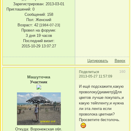
Зарегистрирован
: 2013-03-01
Приглашений:
0
Сообщений:
158
Пол:
Женский
Возраст:
42
[1984-07-23]
Провел на форуме:
3 дня 19 часов
Последний визит:
2015-10-29 13:07:27
Цитировать
Вверх
160
Поделиться
2013-05-27 11:57:09
Машуточка
Участник
И ещё подскажите,какую
проволоку(диаметр)Для
цветов лучше покупать,и
какую тейпленту,и нужна
ли эта лента если
проволока цветная?
Просветите бестолочь.
Откуда:
Воронежская обл.