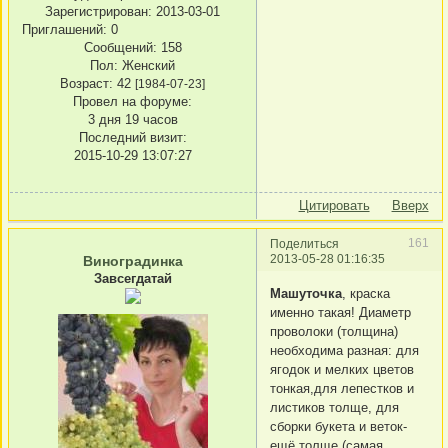
Зарегистрирован
: 2013-03-01
Приглашений:
0
Сообщений:
158
Пол:
Женский
Возраст:
42
[1984-07-23]
Провел на форуме:
3 дня 19 часов
Последний визит:
2015-10-29 13:07:27
Цитировать
Вверх
161
Поделиться
2013-05-28 01:16:35
Виноградинка
Завсегдатай
Машуточка
, краска
именно такая! Диаметр
проволоки (толщина)
необходима разная: для
ягодок и мелких цветов
тонкая,для лепестков и
листиков толще, для
сборки букета и веток-
ещё толще (самая