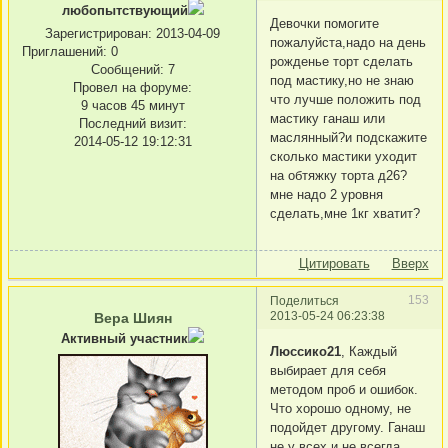
любопытствующий
Девочки помогите
Зарегистрирован
: 2013-04-09
пожалуйста,надо на день
Приглашений:
0
рожденье торт сделать
Сообщений:
7
под мастику,но не знаю
Провел на форуме:
что лучше положить под
9 часов 45 минут
мастику ганаш или
Последний визит:
маслянный?и подскажите
2014-05-12 19:12:31
сколько мастики уходит
на обтяжку торта д26?
мне надо 2 уровня
сделать,мне 1кг хватит?
Цитировать
Вверх
153
Поделиться
2013-05-24 06:23:38
Вера Шиян
Активный участник
Люссико21
, Каждый
выбирает для себя
методом проб и ошибок.
Что хорошо одному, не
подойдет другому. Ганаш
не у всех и не всегда