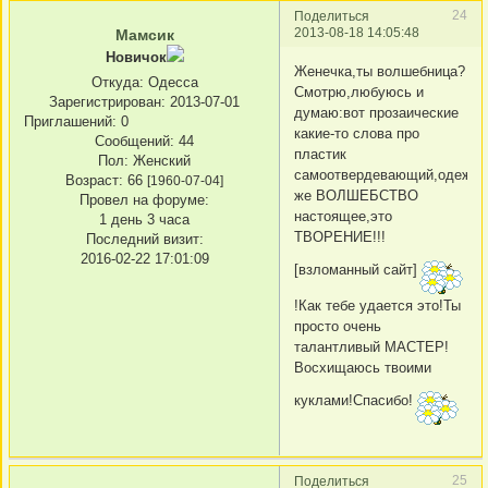
24
Поделиться
2013-08-18 14:05:48
Мамсик
Новичок
Женечка,ты волшебница?
Откуда:
Одесса
Смотрю,любуюсь и
Зарегистрирован
: 2013-07-01
думаю:вот прозаические
Приглашений:
0
какие-то слова про
Сообщений:
44
пластик
Пол:
Женский
самоотвердевающий,одежда.
Возраст:
66
[1960-07-04]
же ВОЛШЕБСТВО
Провел на форуме:
настоящее,это
1 день 3 часа
ТВОРЕНИЕ!!!
Последний визит:
2016-02-22 17:01:09
[взломанный сайт]
!Как тебе удается это!Ты
просто очень
талантливый МАСТЕР!
Восхищаюсь твоими
куклами!Спасибо!
25
Поделиться