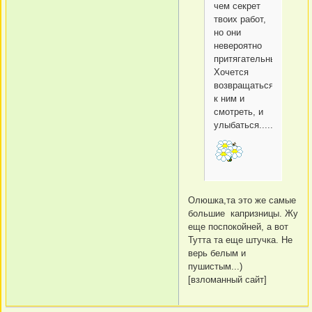
чем секрет
твоих работ,
но они
невероятно
притягательны!
Хочется
возвращаться
к ним и
смотреть, и
улыбаться.....
Олюшка,та это же самые
большие капризницы. Жу
еще поспокойней, а вот
Тутта та еще штучка. Не
верь белым и
пушистым...)
[взломанный сайт]