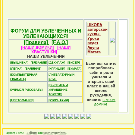
ШКОЛА
авторской
ФОРУМ ДЛЯ УВЛЕЧЕННЫХ И
куклы.
УВЛЕКАЮЩИХСЯ!
Уроки
[Правила]
[F.A.Q.]
ведет
[НАШИ ДОМИКИ]
[НАШИ
Акуна
ХВАСТУШКИ]
Матата
НАШИ УВЛЕЧЕНИЯ
[ВЫШИВКА]
[ВЯЗАНИЕ]
[ДЕКУПАЖ]
[БИСЕР]
Если вы хотите
попробовать
[ЛЕПКА]
[ВАЛЯНИЕ]
[ИГРУШКИ]
[БУМАГА]
себя в роли
[КОМПЬЮТЕРНАЯ
[ЛИТЕРАТУРНЫЙ
учителя и
ГРАФИКА]
КЛУБ]
открыть свой
[ВЫПЕЧКА И
класс в нашей
[УЧИМСЯ РИСОВАТЬ]
УКРАШЕНИЕ
школе
ТОРТОВ]
рукоделия,
пишите
в моем
[ЦВЕТОМАНИЯ]
[КУЛИНАРИЯ]
домике
Привет, Гость!
Войдите
или
зарегистрируйтесь
.