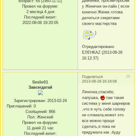
Девченки, просим-просим
Возраст:
65
[1960-11-11]
Провел на форуме:
у Женечки он-лайн ( если
2 месяца 4 дня
конечно Женек готова
Последний визит:
делиться секретами
2022-08-06 19:20:05
своего мастерства
)
Отредактировано
ЕЛЕНКАZ (2013-08-28
16:12:37)
28
Поделиться
2013-08-28 16:18:08
Smile01
Завсегдатай
Леночка,спасибо,
лапушка,
там такая
Зарегистрирован
: 2013-02-24
система у меня шарниров
Приглашений:
0
,что я чуть себе голову
Сообщений:
866
не сломала,может это
Пол:
Женский
все можно проще
Провел на форуме:
сделать,я пока не
11 дней 21 час
придумала как ,буду
Последний визит: