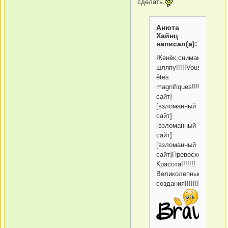
сделать.
Анюта
Хайнц
написал(а):
Женёк,снимаю
шляпу!!!!!Vous
êtes
magnifiques!!!!!!!!!!!!!!
сайт]
[взломанный
сайт]
[взломанный
сайт]
[взломанный
сайт]Превосходно!!!!!
Красота!!!!!!!
Великолепные
создания!!!!!!!