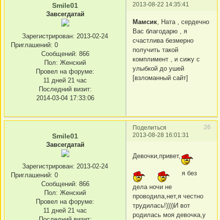
2013-08-22 14:35:41
Smile01
Завсегдатай
Мамсик
, Ната , сердечно
Вас благодарю , я
Зарегистрирован
: 2013-02-24
счастлива безмерно
Приглашений:
0
получить такой
Сообщений:
866
комплимент , и сижу с
Пол:
Женский
улыбкой до ушей
Провел на форуме:
[взломанный сайт]
11 дней 21 час
Последний визит:
2014-03-04 17:33:06
26
Поделиться
2013-08-28 16:01:31
Smile01
Завсегдатай
Девочки,привет,
Зарегистрирован
: 2013-02-24
я без
Приглашений:
0
Сообщений:
866
дела ночи не
Пол:
Женский
проводила,нет,я честно
Провел на форуме:
трудилась!))))И вот
11 дней 21 час
родилась моя девочка,у
Последний визит: