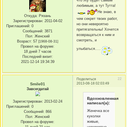
что Жу будет самым
любимым, а тут Тутта!
Не знаю, в
Откуда:
Рязань
чем секрет твоих работ,
Зарегистрирован
: 2011-04-02
но они невероятно
Приглашений:
0
притягательны! Хочется
Сообщений:
3871
возвращаться к ним и
Пол:
Женский
смотреть, и
Возраст:
57
[1968-08-31]
Провел на форуме:
улыбаться.....
18 дней 7 часов
Последний визит:
2021-12-14 19:34:39
22
Поделиться
2013-08-18 02:03:49
Smile01
Завсегдатай
Вдохновленная
Зарегистрирован
: 2013-02-24
написал(а):
Приглашений:
0
Женечка все
Сообщений:
866
куколки
Пол:
Женский
живые,
Провел на форуме:
невероятно
11 дней 21 час