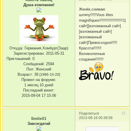
Душа компании!
Женёк,снимаю
шляпу!!!!!Vous êtes
magnifiques!!!!!!!!!!!!!!!!!!!!1
сайт][взломанный сайт]
[взломанный сайт]
[взломанный
сайт]Превосходно!!!!!
Откуда:
Германия,Хомбург(Заар)
Красота!!!!!!!
Зарегистрирован
: 2011-05-31
Великолепные
Приглашений:
0
создания!!!!!!!
Сообщений:
2594
Пол:
Женский
Возраст:
39
[1986-10-20]
Провел на форуме:
1 месяц 10 дней
Последний визит:
2015-09-04 17:15:06
15
Поделиться
2013-08-16 00:36:08
Smile01
Завсегдатай