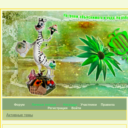
Форум
Личные топики
Награды
Участники
Правила
Регистрация
Войти
Активные темы