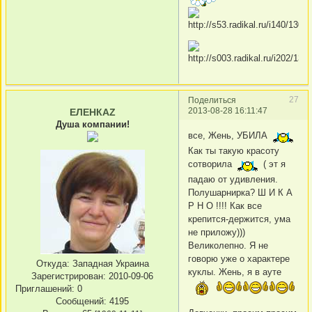
27
Поделиться
2013-08-28 16:11:47
ЕЛЕНКАZ
Душа компании!
все, Жень, УБИЛА
Как ты такую красоту
сотворила
( эт я
падаю от удивления.
Полушарнирка? Ш И К А
Р Н О !!!! Как все
крепится-держится, ума
не приложу)))
Великолепно. Я не
говорю уже о характере
Откуда:
Западная Украина
куклы. Жень, я в ауте
Зарегистрирован
: 2010-09-06
Приглашений:
0
Сообщений:
4195