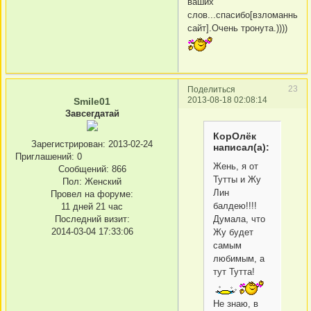
ваших
слов...спасибо[взломанный
сайт].Очень тронута.))))
23
Поделиться
2013-08-18 02:08:14
Smile01
Завсегдатай
КорОлёк
Зарегистрирован
: 2013-02-24
написал(а):
Приглашений:
0
Жень, я от
Сообщений:
866
Тутты и Жу
Пол:
Женский
Лин
Провел на форуме:
балдею!!!!
11 дней 21 час
Последний визит:
Думала, что
2014-03-04 17:33:06
Жу будет
самым
любимым, а
тут Тутта!
Не знаю, в