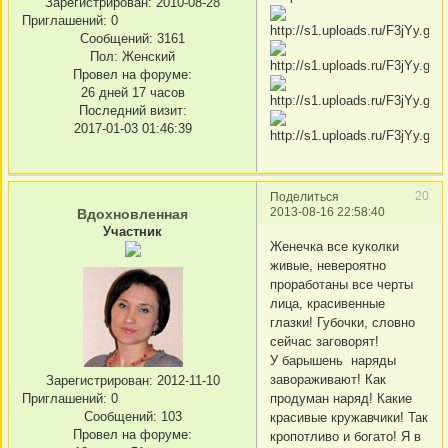
Зарегистрирован
: 2010-08-28
Приглашений:
0
Сообщений:
3161
Пол:
Женский
Провел на форуме:
26 дней 17 часов
Последний визит:
2017-01-03 01:46:39
20
Поделиться
2013-08-16 22:58:40
Вдохновленная
Участник
Женечка все куколки
живые, невероятно
проработаны все черты
лица, красивенные
глазки! Губочки, словно
сейчас заговорят!
У барышень наряды
завораживают! Как
Зарегистрирован
: 2012-11-10
Приглашений:
0
продуман наряд! Какие
Сообщений:
103
красивые кружавчики! Так
Провел на форуме:
кропотливо и богато! Я в