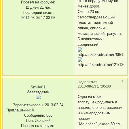
этого сердцу моему не
Провел на форуме:
менее дорог.
11 дней 21 час
Около 23 см,
Последний визит:
самоотвердевающий
2014-03-04 17:33:06
пластик, винтажный
плюш, опилочки,
металлический гранулят,
5 шплинтовых
соединений
7
Поделиться
2013-08-13 17:05:00
Smile01
Завсегдатай
Одна из моих
толстушек,родилась в
Зарегистрирован
: 2013-02-24
апреле, с очень веселым
Приглашений:
0
и жизнерадостным
Сообщений:
866
нравом.
Пол:
Женский
"Ma chérie" ,около 50 см,
Провел на форуме: