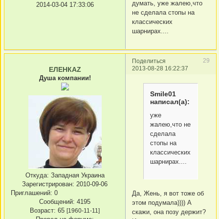
думать, уже жалею,что
2014-03-04 17:33:06
не сделала стопы на
классических
шарнирах....
29
Поделиться
2013-08-28 16:22:37
ЕЛЕНКАZ
Душа компании!
Smile01
написал(а):
уже
жалею,что не
сделала
стопы на
классических
шарнирах....
Откуда:
Западная Украина
Зарегистрирован
: 2010-09-06
Приглашений:
0
Да, Жень, я вот тоже об
Сообщений:
4195
этом подумала)))) А
Возраст:
65
[1960-11-11]
скажи, она позу держит?