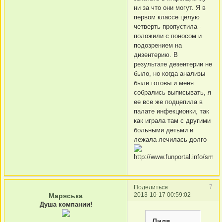
ни за что они могут. Я в
первом классе целую
четверть пропустила -
положили с поносом и
подозрением на
дизентерию. В
результате дезентерии не
было, но когда анализы
были готовы и меня
собрались выписывать, я
ее все же подцепила в
палате инфекционки, так
как играла там с другими
больными детьми и
лежала лечилась долго
7
Поделиться
2013-10-17 00:59:02
Маряська
Душа компании!
Лиля