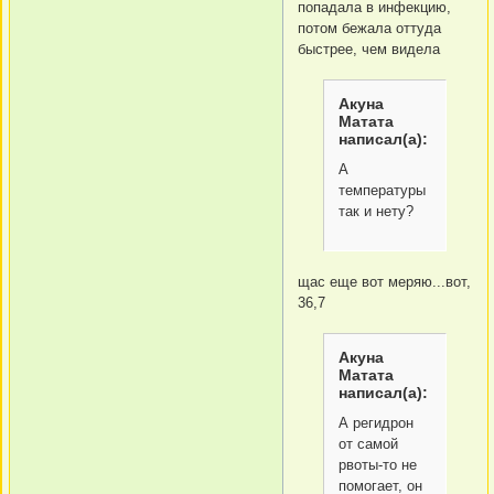
попадала в инфекцию,
потом бежала оттуда
быстрее, чем видела
Акуна
Матата
написал(а):
А
температуры
так и нету?
щас еще вот меряю...вот,
36,7
Акуна
Матата
написал(а):
А регидрон
от самой
рвоты-то не
помогает, он