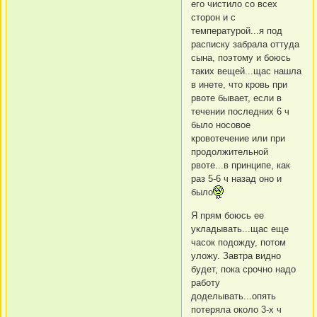
его чистило со всех
сторон и с
температурой...я под
расписку забрала оттуда
сына, поэтому и боюсь
таких вещей...щас нашла
в инете, что кровь при
рвоте бывает, если в
течении последних 6 ч
было носовое
кровотечение или при
продолжительной
рвоте...в принципе, как
раз 5-6 ч назад оно и
было
Я прям боюсь ее
укладывать...щас еще
часок подожду, потом
уложу. Завтра видно
будет, пока срочно надо
работу
доделывать...опять
потеряла около 3-х ч