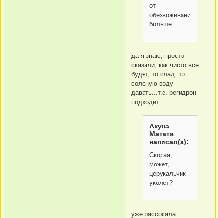
от
обезвоживания
больше
да я знаю, просто
сказали, как чисто все
будет, то слад. то
соленую воду
давать...т.е. регидрон
подходит
Акуна
Матата
написал(а):
Скорая,
может,
церукальчик
уколет?
уже рассосала