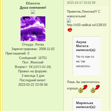
2013-10-17 15:01:59
Elianora
Душа компании!
Приветик,Леночка!!! С
новосельем!
Акуна
Откуда:
Литва
Матата
Зарегистрирован
: 2008-11-02
написал(а):
Приглашений:
0
Че-то как-то
Сообщений:
16751
не так
Пол:
Женский
началось
Возраст:
54
[1972-02-28]
Провел на форуме:
3 месяца 3 дня
Последний визит:
Лишь бы закончилось
2023-02-22 23:05:56
хорошо
Маряська
написал(а):