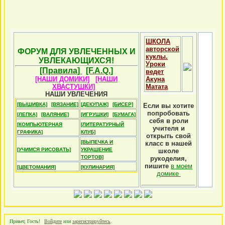
ШКОЛА
авторской
ФОРУМ ДЛЯ УВЛЕЧЕННЫХ И
куклы.
УВЛЕКАЮЩИХСЯ!
Уроки
[Правила]
[F.A.Q.]
ведет
[НАШИ ДОМИКИ]
[НАШИ
Акуна
ХВАСТУШКИ]
Матата
НАШИ УВЛЕЧЕНИЯ
[ВЫШИВКА]
[ВЯЗАНИЕ]
[ДЕКУПАЖ]
[БИСЕР]
Если вы хотите
попробовать
[ЛЕПКА]
[ВАЛЯНИЕ]
[ИГРУШКИ]
[БУМАГА]
себя в роли
[КОМПЬЮТЕРНАЯ
[ЛИТЕРАТУРНЫЙ
учителя и
ГРАФИКА]
КЛУБ]
открыть свой
[ВЫПЕЧКА И
класс в нашей
[УЧИМСЯ РИСОВАТЬ]
УКРАШЕНИЕ
школе
ТОРТОВ]
рукоделия,
пишите
в моем
[ЦВЕТОМАНИЯ]
[КУЛИНАРИЯ]
домике
Привет, Гость!
Войдите
или
зарегистрируйтесь
.