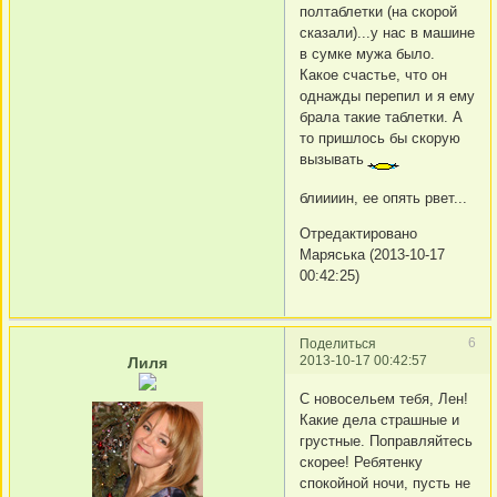
полтаблетки (на скорой
сказали)...у нас в машине
в сумке мужа было.
Какое счастье, что он
однажды перепил и я ему
брала такие таблетки. А
то пришлось бы скорую
вызывать
блиииин, ее опять рвет...
Отредактировано
Маряська (2013-10-17
00:42:25)
6
Поделиться
2013-10-17 00:42:57
Лиля
С новосельем тебя, Лен!
Какие дела страшные и
грустные. Поправляйтесь
скорее! Ребятенку
спокойной ночи, пусть не