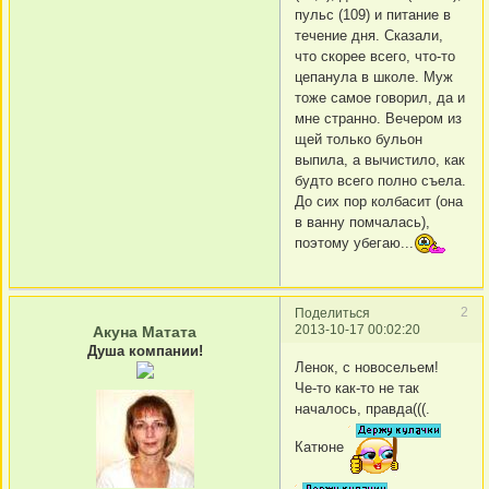
пульс (109) и питание в
течение дня. Сказали,
что скорее всего, что-то
цепанула в школе. Муж
тоже самое говорил, да и
мне странно. Вечером из
щей только бульон
выпила, а вычистило, как
будто всего полно съела.
До сих пор колбасит (она
в ванну помчалась),
поэтому убегаю...
2
Поделиться
2013-10-17 00:02:20
Акуна Матата
Душа компании!
Ленок, с новосельем!
Че-то как-то не так
началось, правда(((.
Катюне