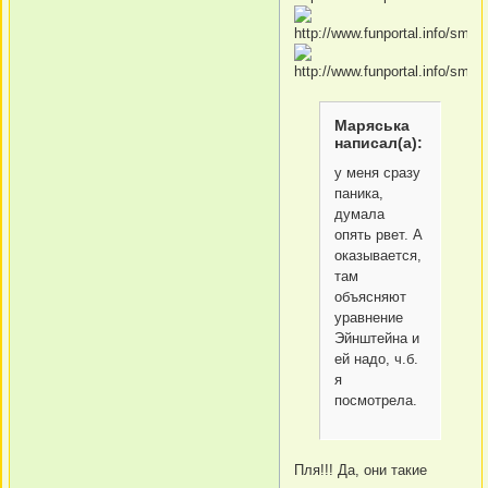
Маряська
написал(а):
у меня сразу
паника,
думала
опять рвет. А
оказывается,
там
объясняют
уравнение
Эйнштейна и
ей надо, ч.б.
я
посмотрела.
Пля!!! Да, они такие