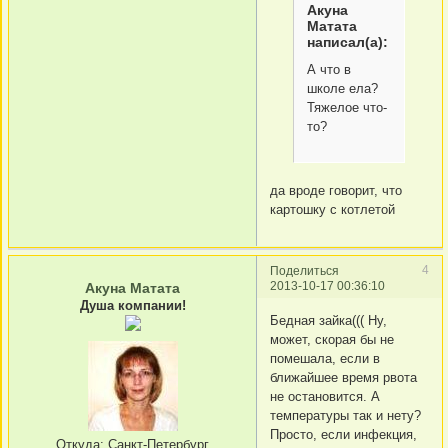
Акуна
Матата
написал(а):
А что в
школе ела?
Тяжелое что-
то?
да вроде говорит, что
картошку с котлетой
4
Поделиться
2013-10-17 00:36:10
Акуна Матата
Душа компании!
Бедная зайка((( Ну,
может, скорая бы не
помешала, если в
ближайшее время рвота
не остановится. А
температуры так и нету?
Просто, если инфекция,
Откуда:
Санкт-Петербург