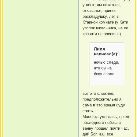
у него там остаться,
отказался, принес
раскладушку, лег в
Ктаиной комнате (у Кати
уголок школьника, на ее
кровати не поспишь)
Лиля
написал(а):
ночью следи,
что бы на
боку спала
вот это сложнее,
предположительно я
сама в это время буду
спать...
Масявка улеглась, после
последнего побега в
ванну прошел почти час,
дай Бог, ч.б. все