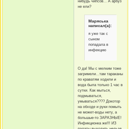
нибудь чипсов... А арбуз
не ели?
Маряська
написал(а):
я уже так с
сыном
попадала в
инфекцию
О да! Мы с мелким тоже
загримели...там тараканы
по краватям ходили и
вода была только 1 час в
сутки. Как мыться,
подмываться,
умываться???? Докотор
на обходе и руки помыть
не может-воды нету, а
большые-то ЗАРАЗНЫЕ!
Инфикционка же!!! ИЗ
палаты выходить нельзя.