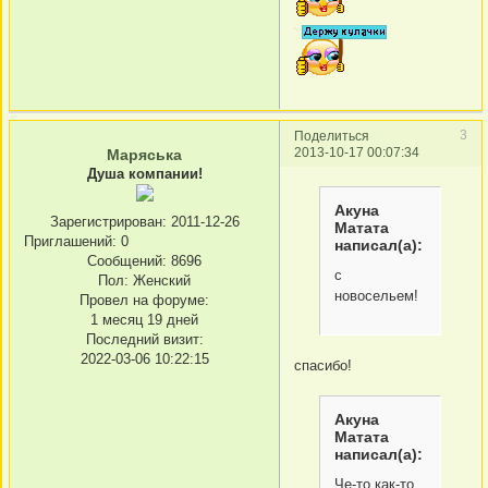
3
Поделиться
2013-10-17 00:07:34
Маряська
Душа компании!
Акуна
Зарегистрирован
: 2011-12-26
Матата
Приглашений:
0
написал(а):
Сообщений:
8696
с
Пол:
Женский
новосельем!
Провел на форуме:
1 месяц 19 дней
Последний визит:
2022-03-06 10:22:15
спасибо!
Акуна
Матата
написал(а):
Че-то как-то