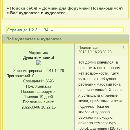
»
Поиски себя!
»
Домики для форумчан! Познакомимся?
»
Всё чудесатее и чудесатее...
Страница:
1
2
3
…
34
»
Всё чудесатее и чудесатее...
1
Поделиться
2013-10-16 23:31:23
Маряська
Душа компании!
Тот домик кончился, а
приветить всех в новом
Зарегистрирован
: 2011-12-26
нет возможности. Катя
Приглашений:
0
чуть не захлебнулась
Сообщений:
8696
рвотными массами (она
Пол:
Женский
на спине спала). Хорошо
Провел на форуме:
я услышала странные
1 месяц 19 дней
звуки, прибежала и резко
Последний визит:
подняла. Пока ее
2022-03-06 10:22:15
колбасит здорово.
Звонила на скорую,
описала температуру
(36,5), давление (110-78),