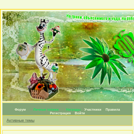
Форум
Личные топики
Награды
Участники
Правила
Регистрация
Войти
Активные темы