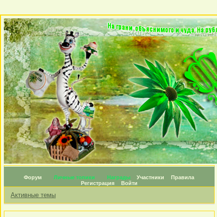
Форум
Личные топики
Награды
Участники
Правила
Регистрация
Войти
Активные темы