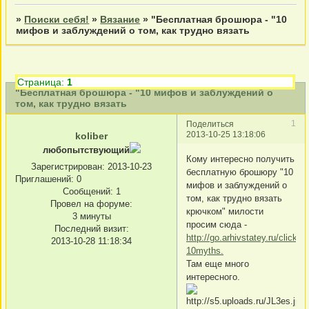
»
Поиски себя!
»
Вязание
»
"Бесплатная брошюра - "10
мифов и заблуждений о том, как трудно вязать
Страница:
1
"Бесплатная брошюра - "10 мифов и заблуждений о
том, как трудно вязать
1
Поделиться
2013-10-25 13:18:06
koliber
любопытствующий
Кому интересно получить
Зарегистрирован
: 2013-10-23
бесплатную брошюру "10
Приглашений:
0
мифов и заблуждений о
Сообщений:
1
том, как трудно вязать
Провел на форуме:
крючком" милости
3 минуты
просим сюда -
Последний визит:
http://go.arhivstatey.ru/click/k
2013-10-28 11:18:34
10myths.
Там еще много
интересного.