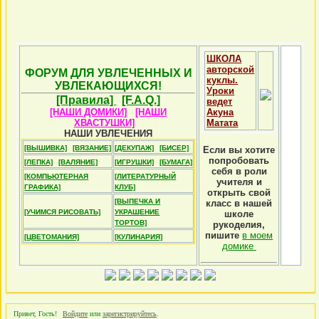
ШКОЛА
авторской
ФОРУМ ДЛЯ УВЛЕЧЕННЫХ И
куклы.
УВЛЕКАЮЩИХСЯ!
Уроки
[Правила]
[F.A.Q.]
ведет
[НАШИ ДОМИКИ]
[НАШИ
Акуна
ХВАСТУШКИ]
Матата
НАШИ УВЛЕЧЕНИЯ
[ВЫШИВКА]
[ВЯЗАНИЕ]
[ДЕКУПАЖ]
[БИСЕР]
Если вы хотите
попробовать
[ЛЕПКА]
[ВАЛЯНИЕ]
[ИГРУШКИ]
[БУМАГА]
себя в роли
[КОМПЬЮТЕРНАЯ
[ЛИТЕРАТУРНЫЙ
учителя и
ГРАФИКА]
КЛУБ]
открыть свой
[ВЫПЕЧКА И
класс в нашей
[УЧИМСЯ РИСОВАТЬ]
УКРАШЕНИЕ
школе
ТОРТОВ]
рукоделия,
пишите
в моем
[ЦВЕТОМАНИЯ]
[КУЛИНАРИЯ]
домике
Привет, Гость!
Войдите
или
зарегистрируйтесь
.