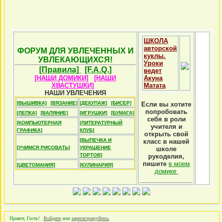
ШКОЛА
авторской
ФОРУМ ДЛЯ УВЛЕЧЕННЫХ И
куклы.
УВЛЕКАЮЩИХСЯ!
Уроки
[Правила]
[F.A.Q.]
ведет
[НАШИ ДОМИКИ]
[НАШИ
Акуна
ХВАСТУШКИ]
Матата
НАШИ УВЛЕЧЕНИЯ
[ВЫШИВКА]
[ВЯЗАНИЕ]
[ДЕКУПАЖ]
[БИСЕР]
Если вы хотите
попробовать
[ЛЕПКА]
[ВАЛЯНИЕ]
[ИГРУШКИ]
[БУМАГА]
себя в роли
[КОМПЬЮТЕРНАЯ
[ЛИТЕРАТУРНЫЙ
учителя и
ГРАФИКА]
КЛУБ]
открыть свой
[ВЫПЕЧКА И
класс в нашей
[УЧИМСЯ РИСОВАТЬ]
УКРАШЕНИЕ
школе
ТОРТОВ]
рукоделия,
пишите
в моем
[ЦВЕТОМАНИЯ]
[КУЛИНАРИЯ]
домике
Привет, Гость!
Войдите
или
зарегистрируйтесь
.