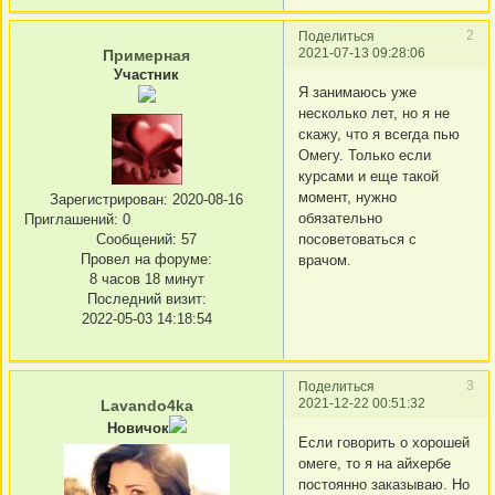
2
Поделиться
2021-07-13 09:28:06
Примерная
Участник
Я занимаюсь уже
несколько лет, но я не
скажу, что я всегда пью
Омегу. Только если
курсами и еще такой
момент, нужно
Зарегистрирован
: 2020-08-16
обязательно
Приглашений:
0
посоветоваться с
Сообщений:
57
Провел на форуме:
врачом.
8 часов 18 минут
Последний визит:
2022-05-03 14:18:54
3
Поделиться
2021-12-22 00:51:32
Lavando4ka
Новичок
Если говорить о хорошей
омеге, то я на айхербе
постоянно заказываю. Но