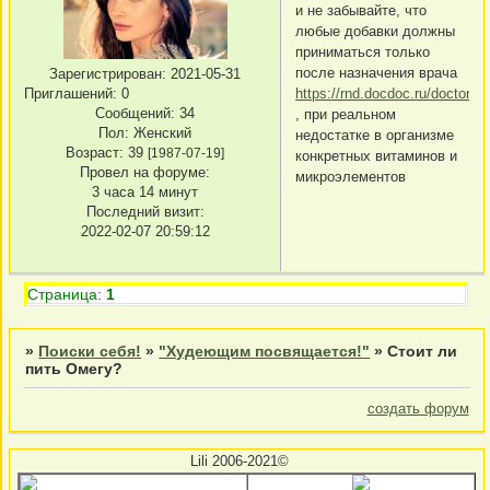
и не забывайте, что
любые добавки должны
приниматься только
после назначения врача
Зарегистрирован
: 2021-05-31
https://rnd.docdoc.ru/doctor/e
Приглашений:
0
Сообщений:
34
, при реальном
Пол:
Женский
недостатке в организме
Возраст:
39
[1987-07-19]
конкретных витаминов и
Провел на форуме:
микроэлементов
3 часа 14 минут
Последний визит:
2022-02-07 20:59:12
Страница:
1
»
Поиски себя!
»
"Худеющим посвящается!"
»
Стоит ли
пить Омегу?
создать форум
Lili 2006-2021©