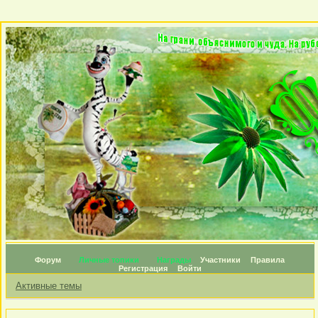
Форум
Личные топики
Награды
Участники
Правила
Регистрация
Войти
Активные темы