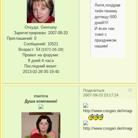
Лиля,поздравляю
тебя-твоему
детищу-500
дней!!!!
Откуда:
Germany
И всех нас
Зарегистрирован
: 2007-08-20
тоже с
Приглашений:
0
праздником
Сообщений:
10521
нашим!
Возраст:
54
[1972-06-28]
Провел на форуме:
8 дней 4 часа
Последний визит:
2013-02-28 00:19:40
25
Поделиться
2007-09-23 23:17:24
marina
Душа компании!