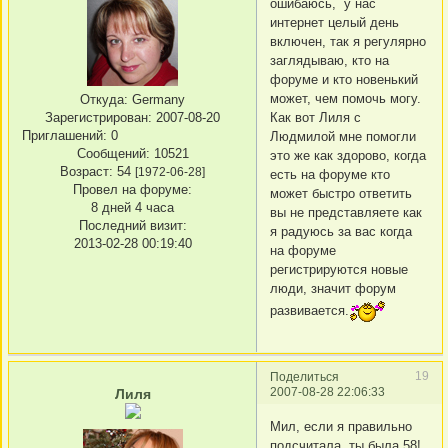
ошибаюсь, у нас
интернет целый день
включен, так я регулярно
заглядываю, кто на
форуме и кто новенький
может, чем помочь могу.
Откуда:
Germany
Зарегистрирован
: 2007-08-20
Как вот Лиля с
Приглашений:
0
Людмилой мне помогли
Сообщений:
10521
это же как здорово, когда
Возраст:
54
[1972-06-28]
есть на форуме кто
Провел на форуме:
может быстро ответить
8 дней 4 часа
вы не представляете как
Последний визит:
я радуюсь за вас когда
2013-02-28 00:19:40
на форуме
регистрируются новые
люди, значит форум
развивается.
19
Поделиться
2007-08-28 22:06:33
Лиля
Мил, если я правильно
подсчитала, ты была 58!