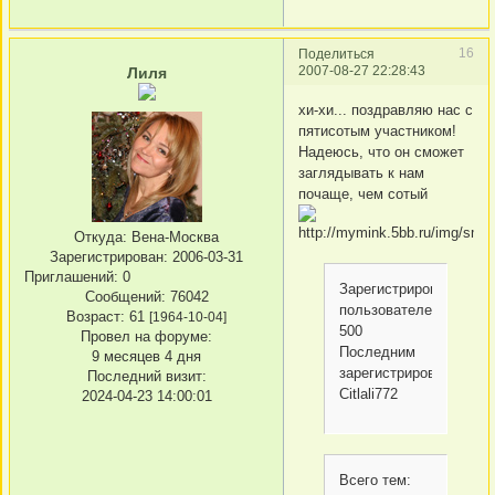
16
Поделиться
2007-08-27 22:28:43
Лиля
хи-хи... поздравляю нас с
пятисотым участником!
Надеюсь, что он сможет
заглядывать к нам
почаще, чем сотый
Откуда:
Вена-Москва
Зарегистрирован
: 2006-03-31
Приглашений:
0
Зарегистрированных
Сообщений:
76042
пользователей:
Возраст:
61
[1964-10-04]
500
Провел на форуме:
Последним
9 месяцев 4 дня
зарегистрировался
Последний визит:
Citlali772
2024-04-23 14:00:01
Всего тем: