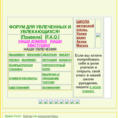
ШКОЛА
авторской
ФОРУМ ДЛЯ УВЛЕЧЕННЫХ И
куклы.
УВЛЕКАЮЩИХСЯ!
Уроки
[Правила]
[F.A.Q.]
ведет
[НАШИ ДОМИКИ]
[НАШИ
Акуна
ХВАСТУШКИ]
Матата
НАШИ УВЛЕЧЕНИЯ
[ВЫШИВКА]
[ВЯЗАНИЕ]
[ДЕКУПАЖ]
[БИСЕР]
Если вы хотите
попробовать
[ЛЕПКА]
[ВАЛЯНИЕ]
[ИГРУШКИ]
[БУМАГА]
себя в роли
[КОМПЬЮТЕРНАЯ
[ЛИТЕРАТУРНЫЙ
учителя и
ГРАФИКА]
КЛУБ]
открыть свой
[ВЫПЕЧКА И
класс в нашей
[УЧИМСЯ РИСОВАТЬ]
УКРАШЕНИЕ
школе
ТОРТОВ]
рукоделия,
пишите
в моем
[ЦВЕТОМАНИЯ]
[КУЛИНАРИЯ]
домике
Привет, Гость!
Войдите
или
зарегистрируйтесь
.