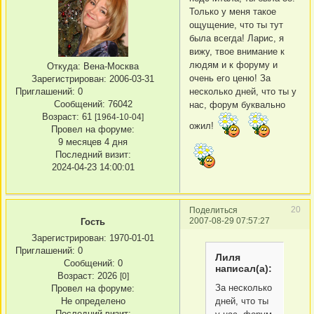
Только у меня такое
ощущение, что ты тут
была всегда! Ларис, я
вижу, твое внимание к
людям и к форуму и
Откуда:
Вена-Москва
очень его ценю! За
Зарегистрирован
: 2006-03-31
Приглашений:
0
несколько дней, что ты у
Сообщений:
76042
нас, форум буквально
Возраст:
61
[1964-10-04]
ожил!
Провел на форуме:
9 месяцев 4 дня
Последний визит:
2024-04-23 14:00:01
20
Поделиться
2007-08-29 07:57:27
Гость
Зарегистрирован
: 1970-01-01
Приглашений:
0
Лиля
Сообщений:
0
написал(а):
Возраст:
2026
[0]
За несколько
Провел на форуме:
Не определено
дней, что ты
Последний визит: