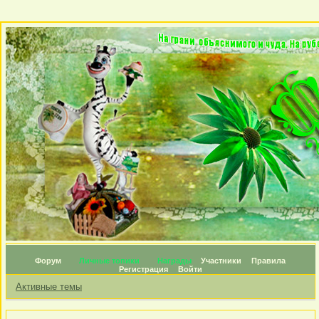
Форум
Личные топики
Награды
Участники
Правила
Регистрация
Войти
Активные темы