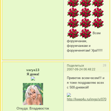
Всем
форумчанам,
форумчанкам и
форумченятам! Ура!!!!!!
28
Поделиться
2007-09-24 06:48:22
varya13
Я дома!
Приветик всем=всем!!! и
я тоже поздравляю всех
с 500-дневкой!
Откуда:
Владивосток