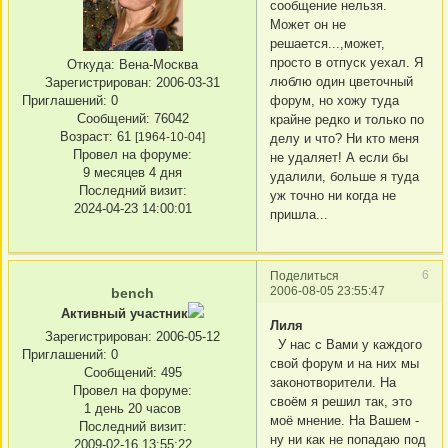
сообщение нельзя.
Может он не
решается...,может,
просто в отпуск уехал. Я
Откуда:
Вена-Москва
люблю один цветочный
Зарегистрирован
: 2006-03-31
Приглашений:
0
форум, но хожу туда
Сообщений:
76042
крайне редко и только по
Возраст:
61
[1964-10-04]
делу и что? Ни кто меня
Провел на форуме:
не удаляет! А если бы
9 месяцев 4 дня
удалили, больше я туда
Последний визит:
уж точно ни когда не
2024-04-23 14:00:01
пришла...
6
Поделиться
2006-08-05 23:55:47
bench
Активный участник
Лиля
Зарегистрирован
: 2006-05-12
У нас с Вами у каждого
Приглашений:
0
свой форум и на них мы
Сообщений:
495
законотворители. На
Провел на форуме:
своём я решил так, это
1 день 20 часов
моё мнение. На Вашем -
Последний визит:
ну ни как не попадаю под
2009-02-16 13:55:22