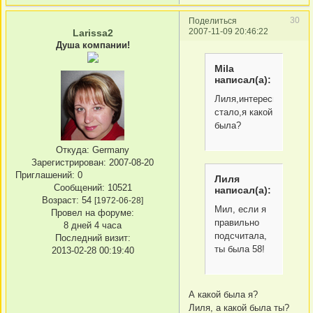
30
Поделиться
2007-11-09 20:46:22
Larissa2
Душа компании!
Mila
написал(а):
Лиля,интересно
стало,я какой
была?
Откуда:
Germany
Зарегистрирован
: 2007-08-20
Приглашений:
0
Лиля
Сообщений:
10521
написал(а):
Возраст:
54
[1972-06-28]
Мил, если я
Провел на форуме:
правильно
8 дней 4 часа
подсчитала,
Последний визит:
ты была 58!
2013-02-28 00:19:40
А какой была я?
Лиля, а какой была ты?