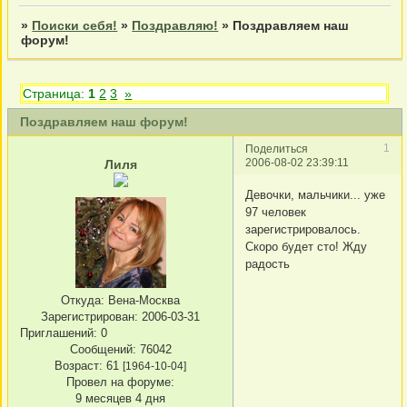
»
Поиски себя!
»
Поздравляю!
»
Поздравляем наш
форум!
Страница:
1
2
3
»
Поздравляем наш форум!
1
Поделиться
2006-08-02 23:39:11
Лиля
Девочки, мальчики... уже
97 человек
зарегистрировалось.
Скоро будет сто! Жду
радость
Откуда:
Вена-Москва
Зарегистрирован
: 2006-03-31
Приглашений:
0
Сообщений:
76042
Возраст:
61
[1964-10-04]
Провел на форуме:
9 месяцев 4 дня