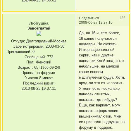
2024-04-23 14:00:01
136
Поделиться
2008-06-27 13:37:10
Любушка
Завсегдатай
Да, на 16 и, тем более,
18 канве получаются
Откуда:
Долгопрудный-Москва
шедевры. Но сюжеты
Зарегистрирован
: 2008-03-30
Интернациональной
Приглашений:
0
серии, как и другие
Сообщений:
772
панельки Клейтона, и так
Пол:
Женский
небольшие, на мелкой
Возраст:
65
[1960-09-24]
канве совсем
Провел на форуме:
масипулечки будут. Хотя,
9 часов 8 минут
вряд ли это их испортит.
Последний визит:
У меня есть несколько
2010-08-23 19:07:11
панелек отшитых,
показать где-нибудь?
Еще, как вариант, могу
показать оформление
вышивки-малютки. Мне
ее прислала подружка по
форуму в подарок,