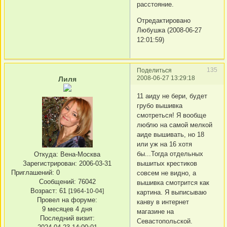
расстояние.
Отредактировано
Любушка (2008-06-27
12:01:59)
135
Поделиться
2008-06-27 13:29:18
Лиля
11 аиду не бери, будет
грубо вышивка
смотреться! Я вообще
люблю на самой мелкой
аиде вышивать, но 18
или уж на 16 хотя
бы...Тогда отдельных
Откуда:
Вена-Москва
вышитых крестиков
Зарегистрирован
: 2006-03-31
Приглашений:
0
совсем не видно, а
Сообщений:
76042
вышивка смотрится как
Возраст:
61
[1964-10-04]
картина. Я выписываю
Провел на форуме:
канву в интернет
9 месяцев 4 дня
магазине на
Последний визит:
Севастопольской.