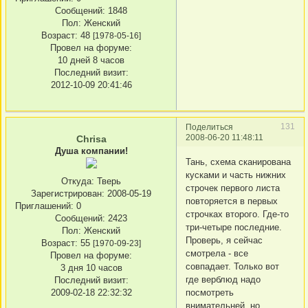
Сообщений:
1848
Пол:
Женский
Возраст:
48
[1978-05-16]
Провел на форуме:
10 дней 8 часов
Последний визит:
2012-10-09 20:41:46
131
Поделиться
2008-06-20 11:48:11
Chrisa
Душа компании!
Тань, схема сканирована
кусками и часть нижних
Откуда:
Тверь
строчек первого листа
Зарегистрирован
: 2008-05-19
повторяется в первых
Приглашений:
0
строчках второго. Где-то
Сообщений:
2423
три-четыре последние.
Пол:
Женский
Проверь, я сейчас
Возраст:
55
[1970-09-23]
смотрела - все
Провел на форуме:
совпадает. Только вот
3 дня 10 часов
где верблюд надо
Последний визит:
посмотреть
2009-02-18 22:32:32
внимательней, но