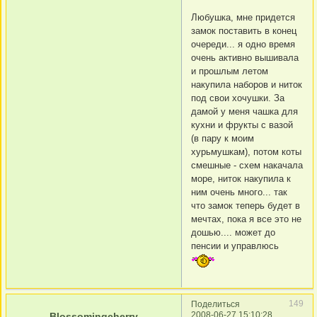
Любушка, мне придется
замок поставить в конец
очереди... я одно время
очень активно вышивала
и прошлым летом
накупила наборов и ниток
под свои хочушки. За
дамой у меня чашка для
кухни и фрукты с вазой
(в пару к моим
хурьмушкам), потом коты
смешные - схем накачала
море, ниток накупила к
ним очень много... так
что замок теперь будет в
мечтах, пока я все это не
дошью.... может до
пенсии и управлюсь
149
Поделиться
2008-06-27 15:10:28
Blossomingcherry