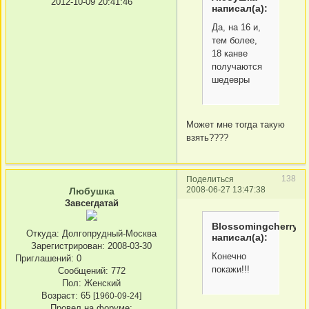
2012-10-09 20:41:46
написал(а):
Да, на 16 и,
тем более,
18 канве
получаются
шедевры
Может мне тогда такую
взять????
138
Поделиться
2008-06-27 13:47:38
Любушка
Завсегдатай
Blossomingcherry
Откуда:
Долгопрудный-Москва
написал(а):
Зарегистрирован
: 2008-03-30
Конечно
Приглашений:
0
покажи!!!
Сообщений:
772
Пол:
Женский
Возраст:
65
[1960-09-24]
Провел на форуме: