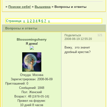
»
Поиски себя!
»
Вышивка
»
Вопросы и ответы
Страница:
«
1
2
3
4
5
6
7
»
Вопросы и ответы
121
Поделиться
2008-06-19 12:55:20
Blossomingcherry
Я дома!
Вижу, это значит
дробный крестик?
Откуда:
Москва
Зарегистрирован
: 2008-06-09
Приглашений:
0
Сообщений:
1848
Пол:
Женский
Возраст:
48
[1978-05-16]
Провел на форуме:
10 дней 8 часов