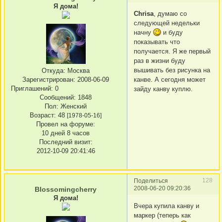
Я дома!
Chrisa
, думаю со
следующей недельки
начну
и буду
показывать что
получается. Я же первый
раз в жизни буду
вышивать без рисунка на
Откуда:
Москва
Зарегистрирован
: 2008-06-09
канве. А сегодня может
Приглашений:
0
зайду канву куплю.
Сообщений:
1848
Пол:
Женский
Возраст:
48
[1978-05-16]
Провел на форуме:
10 дней 8 часов
Последний визит:
2012-10-09 20:41:46
128
Поделиться
2008-06-20 09:20:36
Blossomingcherry
Я дома!
Вчера купила канву и
маркер (теперь как