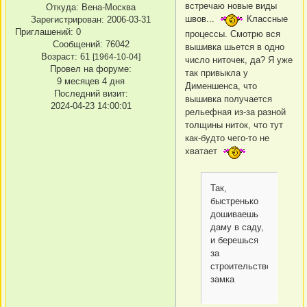
встречаю новые виды
Откуда:
Вена-Москва
швов...
Классные
Зарегистрирован
: 2006-03-31
Приглашений:
0
процессы. Смотрю вся
Сообщений:
76042
вышивка шьется в одно
Возраст:
61
[1964-10-04]
число ниточек, да? Я уже
Провел на форуме:
так привыкла у
9 месяцев 4 дня
Дименшенса, что
Последний визит:
вышивка получается
2024-04-23 14:00:01
рельефная из-за разной
толщины ниток, что тут
как-будто чего-то не
хватает
Так,
быстренько
дошиваешь
даму в саду,
и берешься
за
строительство
замка