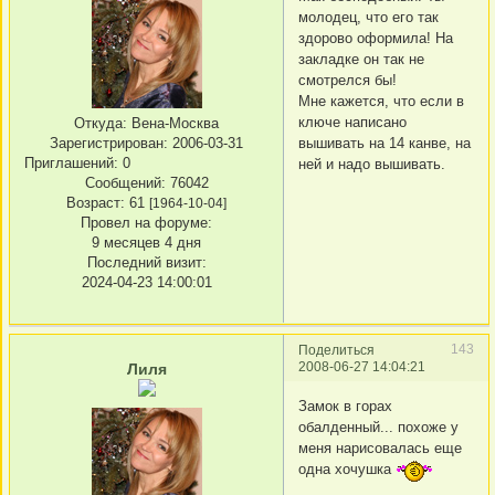
молодец, что его так
здорово оформила! На
закладке он так не
смотрелся бы!
Мне кажется, что если в
ключе написано
Откуда:
Вена-Москва
вышивать на 14 канве, на
Зарегистрирован
: 2006-03-31
Приглашений:
0
ней и надо вышивать.
Сообщений:
76042
Возраст:
61
[1964-10-04]
Провел на форуме:
9 месяцев 4 дня
Последний визит:
2024-04-23 14:00:01
143
Поделиться
2008-06-27 14:04:21
Лиля
Замок в горах
обалденный... похоже у
меня нарисовалась еще
одна хочушка