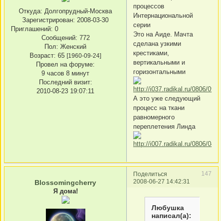
процессов
Откуда:
Долгопрудный-Москва
Интернациональной
Зарегистрирован
: 2008-03-30
серии
Приглашений:
0
Это на Аиде. Мачта
Сообщений:
772
сделана узкими
Пол:
Женский
крестиками,
Возраст:
65
[1960-09-24]
вертикальными и
Провел на форуме:
горизонтальными
9 часов 8 минут
Последний визит:
2010-08-23 19:07:11
А это уже следующий
процесс на ткани
равномерного
переплетения Линда
147
Поделиться
2008-06-27 14:42:31
Blossomingcherry
Я дома!
Любушка
написал(а):