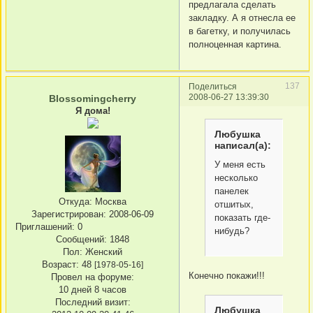
предлагала сделать
закладку. А я отнесла ее
в багетку, и получилась
полноценная картина.
137
Поделиться
2008-06-27 13:39:30
Blossomingcherry
Я дома!
Любушка
написал(а):
У меня есть
несколько
панелек
Откуда:
Москва
отшитых,
Зарегистрирован
: 2008-06-09
показать где-
Приглашений:
0
нибудь?
Сообщений:
1848
Пол:
Женский
Возраст:
48
[1978-05-16]
Конечно покажи!!!
Провел на форуме:
10 дней 8 часов
Последний визит:
Любушка