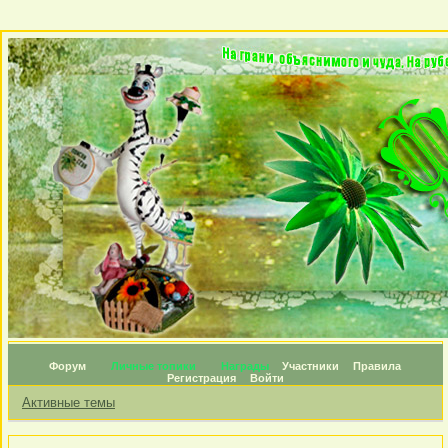
Форум
Личные топики
Награды
Участники
Правила
Регистрация
Войти
Активные темы