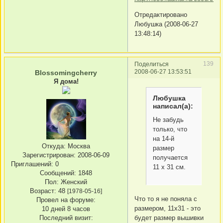
Отредактировано
Любушка (2008-06-27
13:48:14)
139
Поделиться
2008-06-27 13:53:51
Blossomingcherry
Я дома!
Любушка
написал(а):
Не забудь
только, что
на 14-й
Откуда:
Москва
размер
Зарегистрирован
: 2008-06-09
получается
Приглашений:
0
11 х 31 см.
Сообщений:
1848
Пол:
Женский
Возраст:
48
[1978-05-16]
Что то я не поняла с
Провел на форуме:
размером, 11х31 - это
10 дней 8 часов
будет размер вышивки
Последний визит: