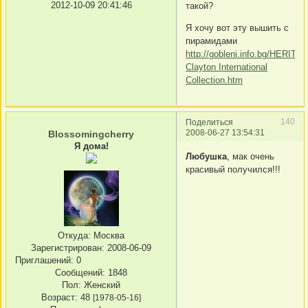
2012-10-09 20:41:46
такой?
Я хочу вот эту вышить с
пирамидами
http://gobleni.info.bg/HERITA
Clayton International
Collection.htm
140
Поделиться
2008-06-27 13:54:31
Blossomingcherry
Я дома!
Любушка
, мак очень
красивый получился!!!
Откуда:
Москва
Зарегистрирован
: 2008-06-09
Приглашений:
0
Сообщений:
1848
Пол:
Женский
Возраст:
48
[1978-05-16]