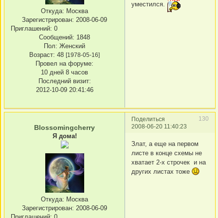
уместился.
Откуда:
Москва
Зарегистрирован
: 2008-06-09
Приглашений:
0
Сообщений:
1848
Пол:
Женский
Возраст:
48
[1978-05-16]
Провел на форуме:
10 дней 8 часов
Последний визит:
2012-10-09 20:41:46
130
Поделиться
2008-06-20 11:40:23
Blossomingcherry
Я дома!
Злат, а еще на первом
листе в конце схемы не
хватает 2-х строчек и на
других листах тоже
Откуда:
Москва
Зарегистрирован
: 2008-06-09
Приглашений:
0