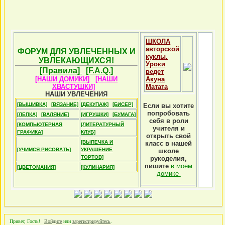
ШКОЛА
авторской
ФОРУМ ДЛЯ УВЛЕЧЕННЫХ И
куклы.
УВЛЕКАЮЩИХСЯ!
Уроки
[Правила]
[F.A.Q.]
ведет
[НАШИ ДОМИКИ]
[НАШИ
Акуна
ХВАСТУШКИ]
Матата
НАШИ УВЛЕЧЕНИЯ
[ВЫШИВКА]
[ВЯЗАНИЕ]
[ДЕКУПАЖ]
[БИСЕР]
Если вы хотите
попробовать
[ЛЕПКА]
[ВАЛЯНИЕ]
[ИГРУШКИ]
[БУМАГА]
себя в роли
[КОМПЬЮТЕРНАЯ
[ЛИТЕРАТУРНЫЙ
учителя и
ГРАФИКА]
КЛУБ]
открыть свой
[ВЫПЕЧКА И
класс в нашей
[УЧИМСЯ РИСОВАТЬ]
УКРАШЕНИЕ
школе
ТОРТОВ]
рукоделия,
пишите
в моем
[ЦВЕТОМАНИЯ]
[КУЛИНАРИЯ]
домике
Привет, Гость!
Войдите
или
зарегистрируйтесь
.