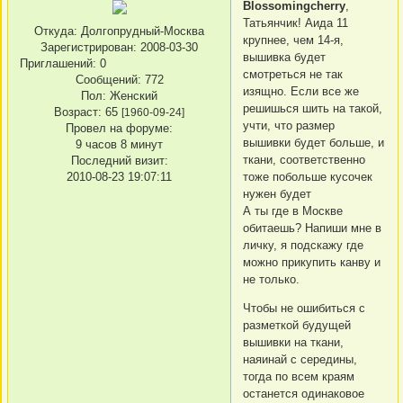
Blossomingcherry
,
Татьянчик! Аида 11
Откуда:
Долгопрудный-Москва
крупнее, чем 14-я,
Зарегистрирован
: 2008-03-30
вышивка будет
Приглашений:
0
смотреться не так
Сообщений:
772
изящно. Если все же
Пол:
Женский
решишься шить на такой,
Возраст:
65
[1960-09-24]
учти, что размер
Провел на форуме:
вышивки будет больше, и
9 часов 8 минут
ткани, соответственно
Последний визит:
тоже побольше кусочек
2010-08-23 19:07:11
нужен будет
А ты где в Москве
обитаешь? Напиши мне в
личку, я подскажу где
можно прикупить канву и
не только.
Чтобы не ошибиться с
разметкой будущей
вышивки на ткани,
наяинай с середины,
тогда по всем краям
останется одинаковое