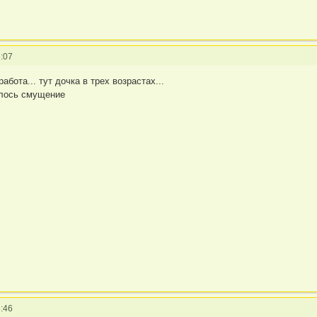
:07
бота... тут дочка в трех возрастах...
илось смущение
:46