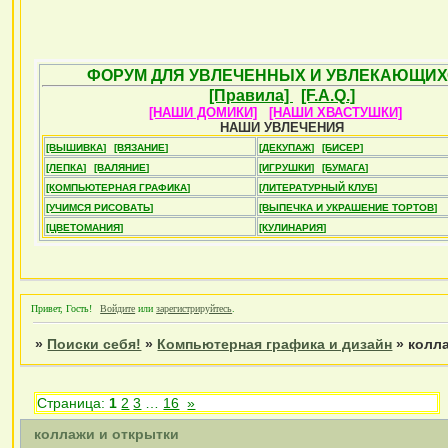
ФОРУМ ДЛЯ УВЛЕЧЕННЫХ И УВЛЕКАЮЩИХ
[Правила]
[F.A.Q.]
[НАШИ ДОМИКИ]
[НАШИ ХВАСТУШКИ]
НАШИ УВЛЕЧЕНИЯ
[ВЫШИВКА]
[ВЯЗАНИЕ]
[ДЕКУПАЖ]
[БИСЕР]
[ЛЕПКА]
[ВАЛЯНИЕ]
[ИГРУШКИ]
[БУМАГА]
[КОМПЬЮТЕРНАЯ ГРАФИКА]
[ЛИТЕРАТУРНЫЙ КЛУБ]
[УЧИМСЯ РИСОВАТЬ]
[ВЫПЕЧКА И УКРАШЕНИЕ ТОРТОВ]
[ЦВЕТОМАНИЯ]
[КУЛИНАРИЯ]
Привет, Гость!
Войдите
или
зарегистрируйтесь
.
»
Поиски себя!
»
Компьютерная графика и дизайн
»
колл
Страница:
1
2
3
…
16
»
коллажи и открытки