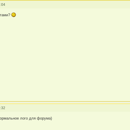
:04
атами?
:32
нормальное лого для форума)