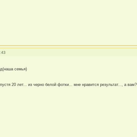
:43
од(наша семья)
устя 20 лет... из черно белой фотки... мне нравится результат..., а вам?