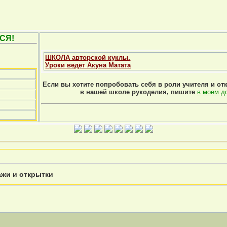
СЯ!
ШКОЛА авторской куклы.
Уроки ведет Акуна Матата
Если вы хотите попробовать себя в роли учителя и от
в нашей школе рукоделия, пишите
в моем д
ажи и открытки