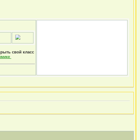
крыть свой класс
омике