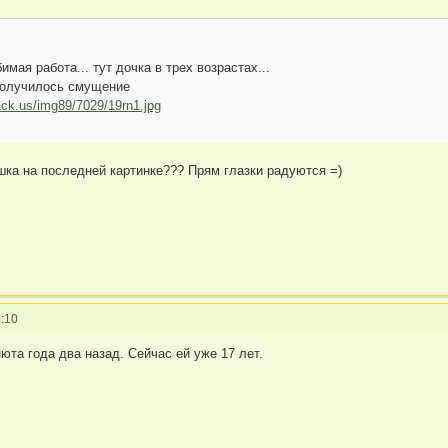
мая работа... тут дочка в трех возрастах...
получилось смущение
ack.us/img89/7029/19rn1.jpg
ка на последней картинке??? Прям глазки радуются =)
:10
юта года два назад. Сейчас ей уже 17 лет.