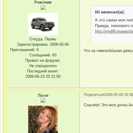
Участник
lili написал(а):
А это самая моя люби
Правда, темновато 
http://img89.imagesh
Откуда:
Пермь
Зарегистрирован
: 2006-05-06
Приглашений:
0
Что за чимпатЫшная девуш
Сообщений:
60
Провел на форуме:
Не определено
Последний визит:
2006-06-23 20:31:50
Поделиться
2006-05-06 10:36
Лиля
Спасибо! Это моя дочка Ан