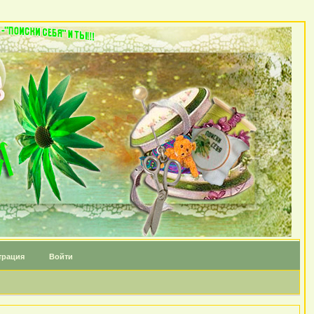
трация
Войти