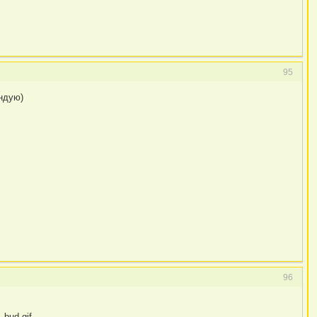
95
ндую)
96