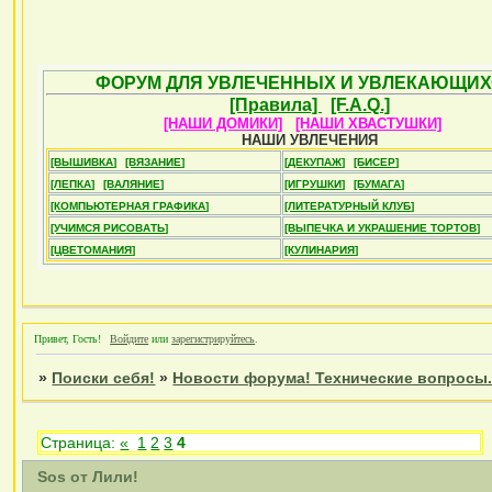
ФОРУМ ДЛЯ УВЛЕЧЕННЫХ И УВЛЕКАЮЩИХ
[Правила]
[F.A.Q.]
[НАШИ ДОМИКИ]
[НАШИ ХВАСТУШКИ]
НАШИ УВЛЕЧЕНИЯ
[ВЫШИВКА]
[ВЯЗАНИЕ]
[ДЕКУПАЖ]
[БИСЕР]
[ЛЕПКА]
[ВАЛЯНИЕ]
[ИГРУШКИ]
[БУМАГА]
[КОМПЬЮТЕРНАЯ ГРАФИКА]
[ЛИТЕРАТУРНЫЙ КЛУБ]
[УЧИМСЯ РИСОВАТЬ]
[ВЫПЕЧКА И УКРАШЕНИЕ ТОРТОВ]
[ЦВЕТОМАНИЯ]
[КУЛИНАРИЯ]
Привет, Гость!
Войдите
или
зарегистрируйтесь
.
»
Поиски себя!
»
Новости форума! Технические вопросы.
Страница:
«
1
2
3
4
Sos от Лили!