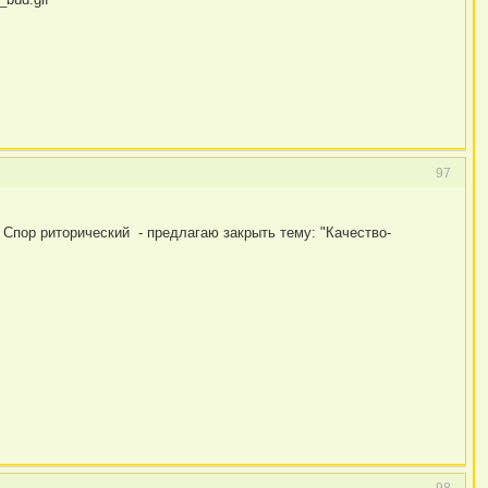
97
т? Спор риторический - предлагаю закрыть тему: "Качество-
98