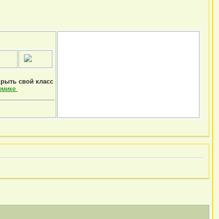
крыть свой класс
омике