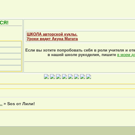
СЯ!
ШКОЛА авторской куклы.
Уроки ведет Акуна Матата
Если вы хотите попробовать себя в роли учителя и от
в нашей школе рукоделия, пишите
в моем д
..
»
Sos от Лили!