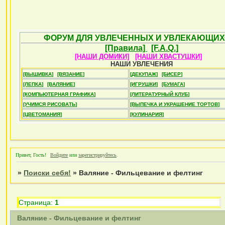
ФОРУМ ДЛЯ УВЛЕЧЕННЫХ И УВЛЕКАЮЩИХ
[Правила]
[F.A.Q.]
[НАШИ ДОМИКИ]
[НАШИ ХВАСТУШКИ]
НАШИ УВЛЕЧЕНИЯ
[ВЫШИВКА]
[ВЯЗАНИЕ]
[ДЕКУПАЖ]
[БИСЕР]
[ЛЕПКА]
[ВАЛЯНИЕ]
[ИГРУШКИ]
[БУМАГА]
[КОМПЬЮТЕРНАЯ ГРАФИКА]
[ЛИТЕРАТУРНЫЙ КЛУБ]
[УЧИМСЯ РИСОВАТЬ]
[ВЫПЕЧКА И УКРАШЕНИЕ ТОРТОВ]
[ЦВЕТОМАНИЯ]
[КУЛИНАРИЯ]
Привет, Гость!
Войдите
или
зарегистрируйтесь
.
»
Поиски себя!
»
Валяние - Фильцевание и фелтинг
Страница:
1
Валяние - Фильцевание и фелтинг