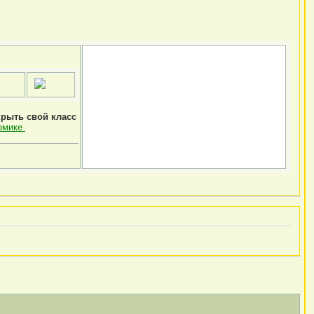
крыть свой класс
омике