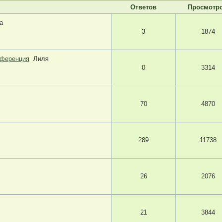
Ответов
Просмотр
а
3
1874
нференция
Лиля
0
3314
70
4870
289
11738
26
2076
21
3844