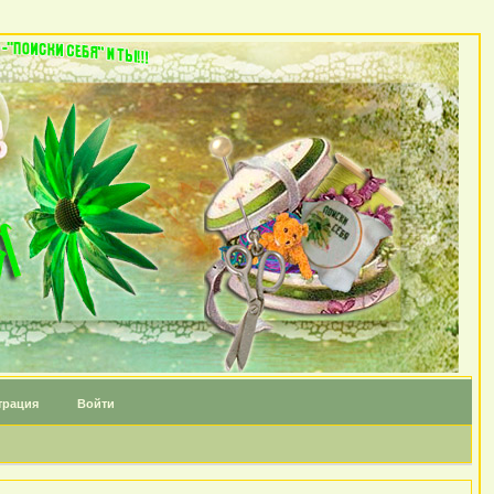
трация
Войти