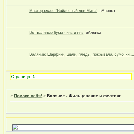
Мастер-класс "Войлочный лев Микс"
вАленка
Вот валяные бусы - инь и янь
вАленка
Валяние: Шарфики, шали, пледы, покрывала, сумочки...
Страница:
1
»
Поиски себя!
»
Валяние - Фильцевание и фелтинг