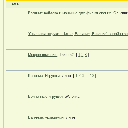
Тема
Валяние войлока и машинка для фильтцевания
Ольгинк
“Стильная штучка: Шитьё, Валяние, Вязание”-онлайн ко
Мокрое валяние!
Larissa2
[
1
2
3
]
Валяние: Игрушки
Лиля
[
1
2
3
…
10
]
Войлочные игрушки
вАленка
Валяние: украшения
Лиля