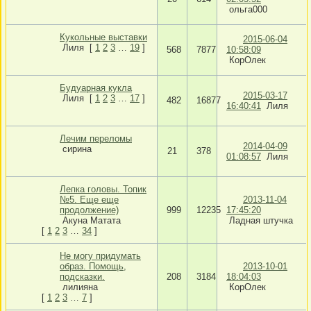
ольга000
Кукольные выставки
2015-06-04
Лиля
[
1
2
3
…
19
]
568
7877
10:58:09
КорОлек
Будуарная кукла
2015-03-17
Лиля
[
1
2
3
…
17
]
482
16877
16:40:41
Лиля
Лечим переломы
2014-04-09
сирина
21
378
01:08:57
Лиля
Лепка головы. Топик
№5. Еще еще
2013-11-04
продолжение)
999
12235
17:45:20
Акуна Матата
Ладная штучка
[
1
2
3
…
34
]
Не могу придумать
образ. Помощь,
2013-10-01
подсказки.
208
3184
18:04:03
лилияна
КорОлек
[
1
2
3
…
7
]