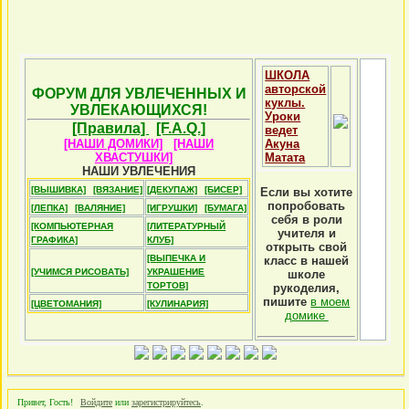
ШКОЛА
авторской
ФОРУМ ДЛЯ УВЛЕЧЕННЫХ И
куклы.
УВЛЕКАЮЩИХСЯ!
Уроки
[Правила]
[F.A.Q.]
ведет
[НАШИ ДОМИКИ]
[НАШИ
Акуна
ХВАСТУШКИ]
Матата
НАШИ УВЛЕЧЕНИЯ
[ВЫШИВКА]
[ВЯЗАНИЕ]
[ДЕКУПАЖ]
[БИСЕР]
Если вы хотите
попробовать
[ЛЕПКА]
[ВАЛЯНИЕ]
[ИГРУШКИ]
[БУМАГА]
себя в роли
[КОМПЬЮТЕРНАЯ
[ЛИТЕРАТУРНЫЙ
учителя и
ГРАФИКА]
КЛУБ]
открыть свой
[ВЫПЕЧКА И
класс в нашей
[УЧИМСЯ РИСОВАТЬ]
УКРАШЕНИЕ
школе
ТОРТОВ]
рукоделия,
пишите
в моем
[ЦВЕТОМАНИЯ]
[КУЛИНАРИЯ]
домике
Привет, Гость!
Войдите
или
зарегистрируйтесь
.