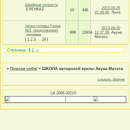
Швейные хитрости
2013-09-28
ЕЛЕНКАZ
10
446
01:49:46
Лиля
лепка головы (топик
2013-09-20
№3, продолжение)
999
12634
12:37:38
Акуна
лилияна
Матата
[
1
2
3
…
34
]
Страница:
1
2
»
»
Поиски себя!
»
ШКОЛА авторской куклы Акуна Матата
создать форум
Lili 2006-2021©