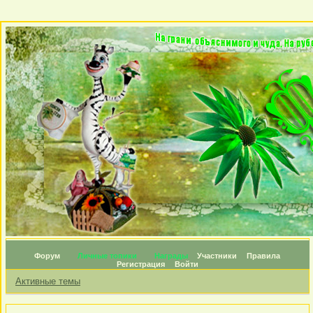
Форум
Личные топики
Награды
Участники
Правила
Регистрация
Войти
Активные темы