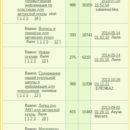
головы+общая
2014-07-25
информация по
998
30150
15:52:54
пластикам для
sataninochka
авторской куклы
vtori
[
1
2
3
…
34
]
Важно:
Волосы и
прически для
2014-05-14
330
18741
авторских кукол
01:02:10
Лиля
Лиля
[
1
2
3
…
12
]
Важно:
Ножки
2014-05-14
куклам
Лиля
275
6210
01:01:16
Лиля
[
1
2
3
…
10
]
Важно:
Содержание
нашей кукольной
2013-10-28
школы и
368
11338
03:12:21
информация для
ЕЛЕНКАZ
кукольников
лилияна
[
1
2
3
…
13
]
Важно:
Лепка рук
2013-09-02
(МК) для авторской
815
15483
01:26:11
Акуна
куклы
Лиля
Матата
[
1
2
3
…
28
]
Важно:
Материалы,