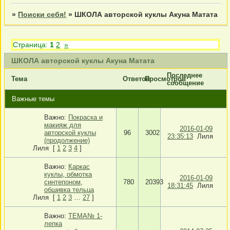
»
Поиски себя!
»
ШКОЛА авторской куклы Акуна Матата
Страница:
1
2
»
ШКОЛА авторской куклы Акуна Матата
Последнее
Тема
Ответов
Просмотров
сообщение
Важные темы
Важно:
Покраска и
макияж для
2016-01-09
авторской куклы
96
3002
23:35:13
Лиля
(продолжение)
Лиля
[
1
2
3
4
]
Важно:
Каркас
куклы, обмотка
2016-01-09
синтепоном,
780
20393
18:31:45
Лиля
обшивка тельца
Лиля
[
1
2
3
…
27
]
Важно:
ТЕМА№ 1-
лепка