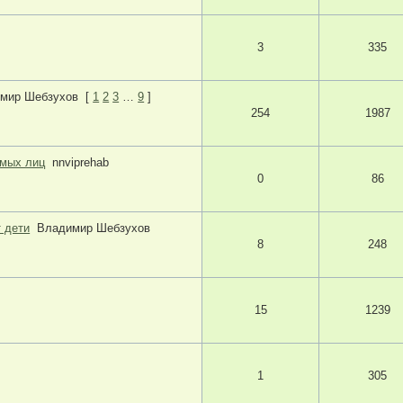
3
335
мир Шебзухов
[
1
2
3
…
9
]
254
1987
имых лиц
nnviprehab
0
86
 дети
Владимир Шебзухов
8
248
15
1239
1
305