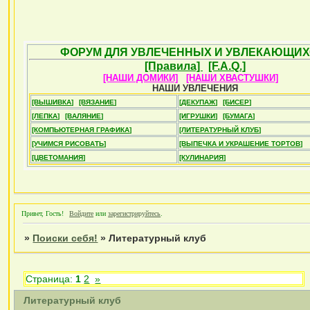
ФОРУМ ДЛЯ УВЛЕЧЕННЫХ И УВЛЕКАЮЩИХ
[Правила]
[F.A.Q.]
[НАШИ ДОМИКИ]
[НАШИ ХВАСТУШКИ]
НАШИ УВЛЕЧЕНИЯ
[ВЫШИВКА]
[ВЯЗАНИЕ]
[ДЕКУПАЖ]
[БИСЕР]
[ЛЕПКА]
[ВАЛЯНИЕ]
[ИГРУШКИ]
[БУМАГА]
[КОМПЬЮТЕРНАЯ ГРАФИКА]
[ЛИТЕРАТУРНЫЙ КЛУБ]
[УЧИМСЯ РИСОВАТЬ]
[ВЫПЕЧКА И УКРАШЕНИЕ ТОРТОВ]
[ЦВЕТОМАНИЯ]
[КУЛИНАРИЯ]
Привет, Гость!
Войдите
или
зарегистрируйтесь
.
»
Поиски себя!
»
Литературный клуб
Страница:
1
2
»
Литературный клуб