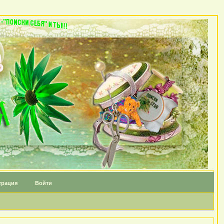
трация
Войти