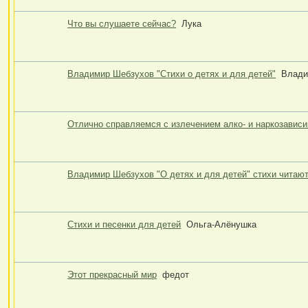
Что вы слушаете сейчас?
Лука
Владимир Шебзухов "Стихи о детях и для детей"
Влади
Отлично справляемся с излечением алко- и наркозавис
Владимир Шебзухов "О детях и для детей" стихи читают
Стихи и песенки для детей
Ольга-Алёнушка
Этот прекрасный мир
федот