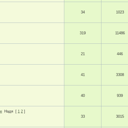
34
1023
319
11486
21
446
41
3308
40
939
ле
Надя
[
1
2
]
33
3015