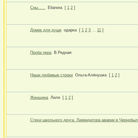
Сны......
Elianora
[
1
2
]
Домик для души
одарка
[
1
2
3
…
11
]
Проба пера
В.Редная
Наши любимые строки
Ольга-Алёнушка
[
1
2
]
Женщина
Лиля
[
1
2
]
Стихи школьного друга. Ликвидатора аварии в Чернобы