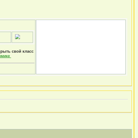
крыть свой класс
омике