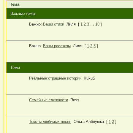
Тема
Важные темы
Важно:
Ваши стихи
Лиля
[
1
2
3
…
10
]
Важно:
Ваши рассказы
Лиля
[
1
2
3
]
Темы
Реальные страшные истории
KukuS
Семейные сложности
Ross
Тексты любимых песен
Ольга-Алёнушка
[
1
2
]