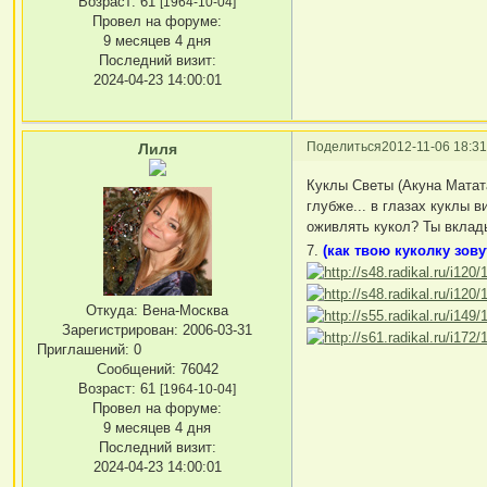
Возраст:
61
[1964-10-04]
Провел на форуме:
9 месяцев 4 дня
Последний визит:
2024-04-23 14:00:01
Поделиться
2012-11-06 18:31
Лиля
Куклы Светы (Акуна Матат
глубже... в глазах куклы 
оживлять кукол? Ты вклады
7.
(как твою куколку зову
Откуда:
Вена-Москва
Зарегистрирован
: 2006-03-31
Приглашений:
0
Сообщений:
76042
Возраст:
61
[1964-10-04]
Провел на форуме:
9 месяцев 4 дня
Последний визит:
2024-04-23 14:00:01