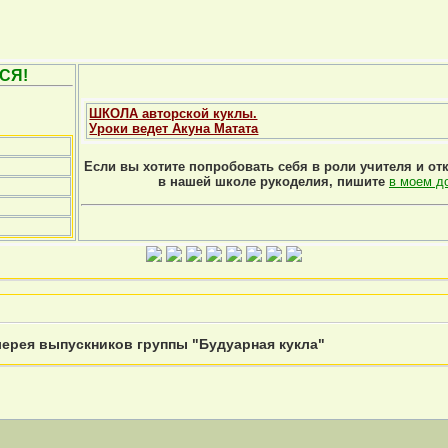
СЯ!
ШКОЛА авторской куклы.
Уроки ведет Акуна Матата
Если вы хотите попробовать себя в роли учителя и от
в нашей школе рукоделия, пишите
в моем д
лерея выпускников группы "Будуарная кукла"