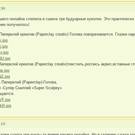
:34
ашего онлайна слепила и сшила три будуарные куколки. Это практически
нее получилось!
Паперклей креатив (Paperclay creativ) Голова поворачивается. Глазки н
Паперклей креатив (Paperclay creativ)текстиль,роспись акрил,вставные 
м.Паперклей (Paperclay)-Голова,
и -Супер Скалпей «Super Sculpey»
ащается.
:14
тоже сшила три куклы за время нашего онлайна. Но в галерею сдала тол