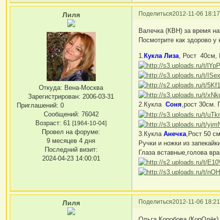
Поделиться
2012-11-06 18:17
Лиля
Валечка (КВН) за время н
Посмотрите как здорово у 
1.
Кукла Лиза
, Рост 40см, 
Откуда:
Вена-Москва
Зарегистрирован
: 2006-03-31
2.Кукла
Cоня
,рост 30см. 
Приглашений:
0
Сообщений:
76042
Возраст:
61
[1964-10-04]
Провел на форуме:
3.Кукла
Анечка
,Рост 50 с
9 месяцев 4 дня
Ручки и ножки из запекайк
Последний визит:
Глаза вставные,голова вр
2024-04-23 14:00:01
Поделиться
2012-11-06 18:21
Лиля
Ольга Коробова.(КорОлёк) 