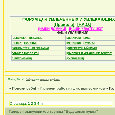
ФОРУМ ДЛЯ УВЛЕЧЕННЫХ И УВЛЕКАЮЩИХ
[Правила]
[F.A.Q.]
[НАШИ ДОМИКИ]
[НАШИ ХВАСТУШКИ]
НАШИ УВЛЕЧЕНИЯ
[ВЫШИВКА]
[ВЯЗАНИЕ]
[ДЕКУПАЖ]
[БИСЕР]
[ЛЕПКА]
[ВАЛЯНИЕ]
[ИГРУШКИ]
[БУМАГА]
[КОМПЬЮТЕРНАЯ ГРАФИКА]
[ЛИТЕРАТУРНЫЙ КЛУБ]
[УЧИМСЯ РИСОВАТЬ]
[ВЫПЕЧКА И УКРАШЕНИЕ ТОРТОВ]
[ЦВЕТОМАНИЯ]
[КУЛИНАРИЯ]
Привет, Гость!
Войдите
или
зарегистрируйтесь
.
»
Поиски себя!
»
Галереи работ наших выпускников
»
Га
Страница:
1
2
3
4
»
Галерея выпускников группы "Будуарная кукла"