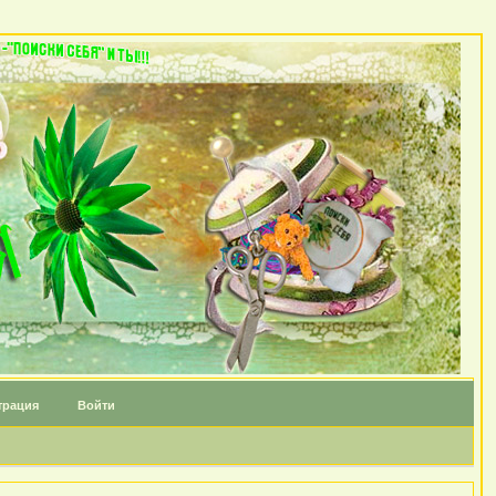
трация
Войти