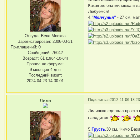
Какая же она милашка и л
Любуемся!
4.
"Молчунья"
- 27 см, ма
Откуда:
Вена-Москва
Зарегистрирован
: 2006-03-31
Приглашений:
0
Сообщений:
76042
Возраст:
61
[1964-10-04]
Провел на форуме:
9 месяцев 4 дня
Последний визит:
2024-04-23 14:00:01
Поделиться
2012-11-06 18:23
Лиля
Лилианка сделала просто н
наладится
5.
Грусть
.30 см. Фимо Бази