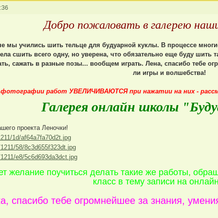
:36
Добро пожаловать в галерею наши
е мы учились шить тельце для будуарной куклы. В процессе многие 
пела сшить всего одну, но уверена, что обязательно еще буду шить 
ать, сажать в разные позы... вообщем играть. Лена, спасибо тебе ог
ли игры и волшебства!
 фотографии работ УВЕЛИЧИВАЮТСЯ при нажатии на них - расс
Галерея онлайн школы "Буду
ашего проекта Леночки!
ет желание поучиться делать такие же работы, обращ
класс в тему записи на онлай
а, спасибо тебе огромнейшее за знания, умени