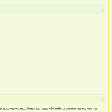
7
8
 послушности... Леночка, спасибо тебе огромное за то, что ты