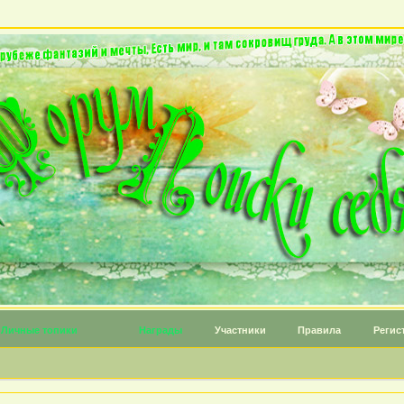
Личные топики
Награды
Участники
Правила
Регис