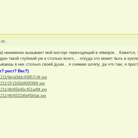
:45
а) неизменно вызывают мой восторг переходящий в обморок... Кажется,
виден такой глубокий ум и столько всего.... откуда это может быть в ку
ваешь в них столько своей души... я снимаю шляпу, да что там, я прос
т? рост? Вес?)