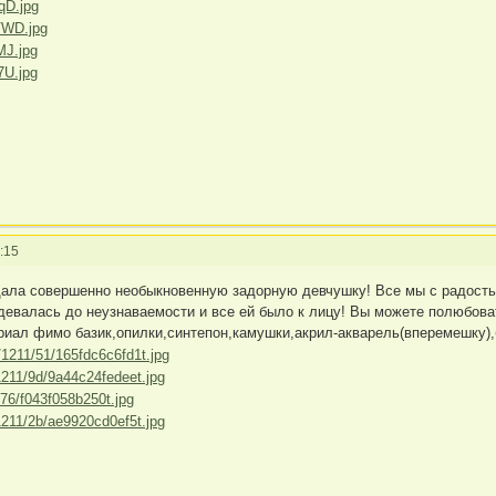
:15
дала совершенно необыкновенную задорную девчушку! Все мы с радость
одевалась до неузнаваемости и все ей было к лицу! Вы можете полюбов
ериал фимо базик,опилки,синтепон,камушки,акрил-акварель(вперемешку),