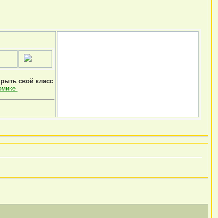
крыть свой класс
омике