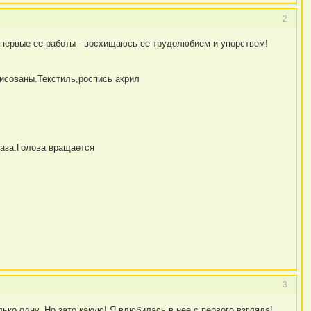
2
 первые ее работы - восхищаюсь ее трудолюбием и упорством!
арисованы.Текстиль,роспись акрил
глаза.Голова вращается
3
ько одну. Но зато какую! Я влюбилась в нее с первого взгляда!