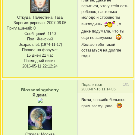
платье, даже не
вериться, что у тебя есть
ребенок, настолько
молодо и стройно ты
Откуда:
Палестина, Газа
Зарегистрирован
: 2007-06-06
выглядишь
, я
Приглашений:
0
даже подумала, что ты
Сообщений:
1140
еще не замужем
.
Пол:
Женский
Желаю тебе такой
Возраст:
51
[1974-11-17]
Провел на форуме:
оставаться на долгие
15 дней 21 час
годы.
Последний визит:
2016-05-11 22:12:24
105
Поделиться
2008-07-16 11:14:05
Blossomingcherry
Я дома!
Nona
, спасибо большое,
прям засмущала
Откуда:
Москва