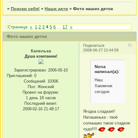
»
Поиски себя!
»
Наши дети
»
Фото наших деток
Страница:
«
1
2
3
4
5
6
…
17
»
Фото наших деток
91
Поделиться
2008-06-27 22:44:59
Капелька
Душа компании!
Nona
Зарегистрирован
: 2006-05-10
написал(а):
Приглашений:
0
Наш
Сообщений:
10306
Хакимчик
Пол:
Женский
сегодня
Провел на форуме:
1 день 18 часов
Последний визит:
2009-02-16 21:48:17
Ягодка сладкая!!
Наташенька - твоё
солнышко такое сладкое
чудо!!!!