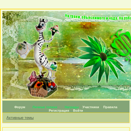
Форум
Личные топики
Награды
Участники
Правила
Регистрация
Войти
Активные темы