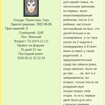
для нашей семьи, по
нескольким причинам,
во-первых, была
незапланированным
ребенком, после 2-го
Откуда:
Палестина, Газа
Зарегистрирован
: 2007-06-06
ребенка, настолько
Приглашений:
0
неспокойным он был, что
Сообщений:
1140
детей больше и не
Пол:
Женский
планировали, а тут муж
Возраст:
51
[1974-11-17]
уехал на 2 недели в
Провел на форуме:
командировку в Египет,
15 дней 21 час
меня оставил у своих
Последний визит:
родителей, а
2016-05-11 22:12:24
предохранительные
средства забыли дома,
когда приехал, было не
до пре........ов, вот я и
забеременела; во-
вторых, только после ее
рождения муж
почувствовал себя
отцом, то есть первые
двое были для него
слишком ранними