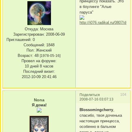
принцессу показать. Это
в боулинге "Алые
паруса"
Откуда:
Москва
Зарегистрирован
: 2008-06-09
Приглашений:
0
Сообщений:
1848
Пол:
Женский
Возраст:
48
[1978-05-16]
Провел на форуме:
10 дней 8 часов
Последний визит:
2012-10-09 20:41:46
104
Поделиться
2008-07-16 03:07:13
Nona
Я дома!
Blossomingcherry
,
спасибо, твоя доченька
настоящая принцесса,
особенно в бальном