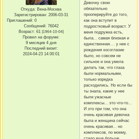
Девочку свою
обязательно
Откуда:
Вена-Москва
прооперируйте до того,
Зарегистрирован
: 2006-03-31
Приглашений:
0
как она вступит в
Сообщений:
76042
подростковый возраст. У
Возраст:
61
[1964-10-04]
меня подружка есть,
Провел на форуме:
была... самая близкая и
9 месяцев 4 дня
единственная.... у нее с
Последний визит:
рождения косоглазие
2024-04-23 14:00:01
было, но совсем не
сильное и она умела
делать так, что глаза
были нормальными,
только изредка
расходились. Но если бы
ты знала, какие у нее
были ужасные
комплексы... это что-то...
И это при том, что она
очень красивая девочка
была и женщина сейчас
очень красивая... но
комплексов, по моему,
стало еще больше...