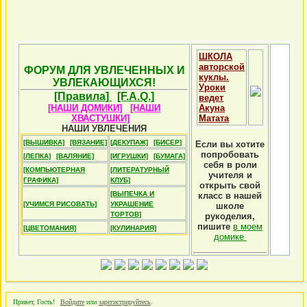
ШКОЛА
авторской
ФОРУМ ДЛЯ УВЛЕЧЕННЫХ И
куклы.
УВЛЕКАЮЩИХСЯ!
Уроки
[Правила]
[F.A.Q.]
ведет
[НАШИ ДОМИКИ]
[НАШИ
Акуна
ХВАСТУШКИ]
Матата
НАШИ УВЛЕЧЕНИЯ
[ВЫШИВКА]
[ВЯЗАНИЕ]
[ДЕКУПАЖ]
[БИСЕР]
Если вы хотите
попробовать
[ЛЕПКА]
[ВАЛЯНИЕ]
[ИГРУШКИ]
[БУМАГА]
себя в роли
[КОМПЬЮТЕРНАЯ
[ЛИТЕРАТУРНЫЙ
учителя и
ГРАФИКА]
КЛУБ]
открыть свой
[ВЫПЕЧКА И
класс в нашей
[УЧИМСЯ РИСОВАТЬ]
УКРАШЕНИЕ
школе
ТОРТОВ]
рукоделия,
пишите
в моем
[ЦВЕТОМАНИЯ]
[КУЛИНАРИЯ]
домике
Привет, Гость!
Войдите
или
зарегистрируйтесь
.