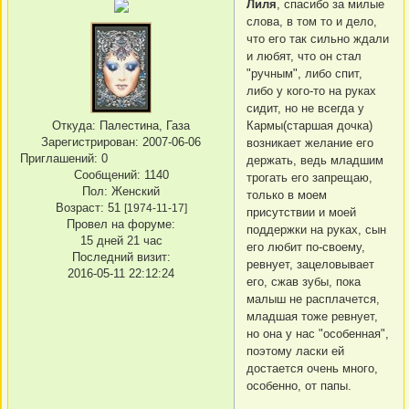
Лиля
, спасибо за милые
слова, в том то и дело,
что его так сильно ждали
и любят, что он стал
"ручным", либо спит,
либо у кого-то на руках
сидит, но не всегда у
Кармы(старшая дочка)
Откуда:
Палестина, Газа
Зарегистрирован
: 2007-06-06
возникает желание его
Приглашений:
0
держать, ведь младшим
Сообщений:
1140
трогать его запрещаю,
Пол:
Женский
только в моем
Возраст:
51
[1974-11-17]
присутствии и моей
Провел на форуме:
поддержки на руках, сын
15 дней 21 час
его любит по-своему,
Последний визит:
ревнует, зацеловывает
2016-05-11 22:12:24
его, сжав зубы, пока
малыш не расплачется,
младшая тоже ревнует,
но она у нас "особенная",
поэтому ласки ей
достается очень много,
особенно, от папы.