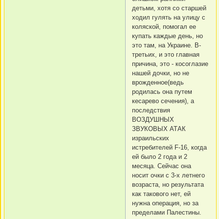
детьми, хотя со старшей
ходил гулять на улицу с
коляской, помогал ее
купать каждые день, но
это там, на Украине. В-
третьих, и это главная
причина, это - косоглазие
нашей дочки, но не
врожденное(ведь
родилась она путем
кесарево сечения), а
последствия
ВОЗДУШНЫХ
ЗВУКОВЫХ АТАК
израильских
истребителей F-16, когда
ей было 2 года и 2
месяца. Сейчас она
носит очки с 3-х летнего
возраста, но результата
как такового нет, ей
нужна операция, но за
пределами Палестины.