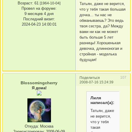
Возраст:
61
[1964-10-04]
Татьян, даже не верится,
Провел на форуме:
что у тебя такая большая
9 месяцев 4 дня
дочка... ты нас не
Последний визит:
обманываешь? Это ведь
2024-04-23 14:00:01
твоя сестра, да? Между
вами ни как не может
быть больше 5 лет
разницы! Хорошенькая
девочка, длинноногая и
стройная - моделька
будущая!
107
Поделиться
2008-07-16 15:24:39
Blossomingcherry
Я дома!
Лиля
написал(а):
Татьян, даже
не верится,
что у тебя
Откуда:
Москва
такая
Зарегистрирован
: 2008-06-09