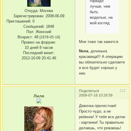
гораздо
лучше, чем
Откуда:
Москва
быть
Зарегистрирован
: 2008-06-09
моделью, на
Приглашений:
0
мой взгляд
Сообщений:
1848
Пол:
Женский
Возраст:
48
[1978-05-16]
Мне тоже так кажется.
Провел на форуме:
10 дней 8 часов
Nona
, доченька
Последний визит:
красавица!!! А операцию
2012-10-09 20:41:46
вы обязательно сделаете
и все будет хорошо у
нее.
112
Поделиться
2008-07-18 10:26:59
Лиля
Девочка прелестная!
Просто чудо, а не
ребенок! У тебя все детки
- картинки! Ты правильно
делаешь, что рожаешь!