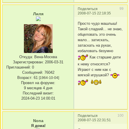
99
Поделиться
2008-07-15 22:18:35
Лиля
Просто чудо машлыш!
Такой сладкий... не знаю,
обцеловать это очень
мало... затискать,
затаскать на руках,
избаловать безумно
Откуда:
Вена-Москва
Как старшие дети
Зарегистрирован
: 2006-03-31
к нему относятся?
Приглашений:
0
Играют с ним как с
Сообщений:
76042
мягкой игрушкой?
Возраст:
61
[1964-10-04]
Провел на форуме:
9 месяцев 4 дня
Последний визит:
2024-04-23 14:00:01
100
Поделиться
2008-07-15 22:31:51
Nona
Я дома!