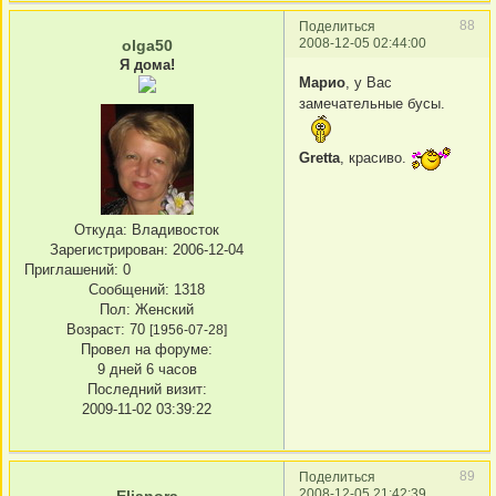
88
Поделиться
2008-12-05 02:44:00
olga50
Я дома!
Марио
, у Вас
замечательные бусы.
Gretta
, красиво.
Откуда:
Владивосток
Зарегистрирован
: 2006-12-04
Приглашений:
0
Сообщений:
1318
Пол:
Женский
Возраст:
70
[1956-07-28]
Провел на форуме:
9 дней 6 часов
Последний визит:
2009-11-02 03:39:22
89
Поделиться
2008-12-05 21:42:39