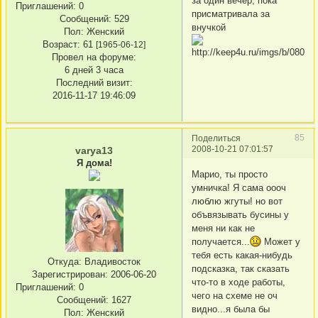
за один вечер, пока
Приглашений:
0
присматривала за
Сообщений:
529
внучкой
Пол:
Женский
Возраст:
61
[1965-06-12]
Провел на форуме:
6 дней 3 часа
Последний визит:
2016-11-17 19:46:09
85
Поделиться
2008-10-21 07:01:57
varya13
Я дома!
Марио, ты просто
умничка! Я сама оооч
люблю жгуты! но вот
объвязывать бусины у
меня ни как не
получается...
Может у
тебя есть какая-нибудь
Откуда:
Владивосток
подсказка, так сказать
Зарегистрирован
: 2006-06-20
что-то в ходе работы,
Приглашений:
0
чего на схеме не оч
Сообщений:
1627
видно...я была бы
Пол:
Женский