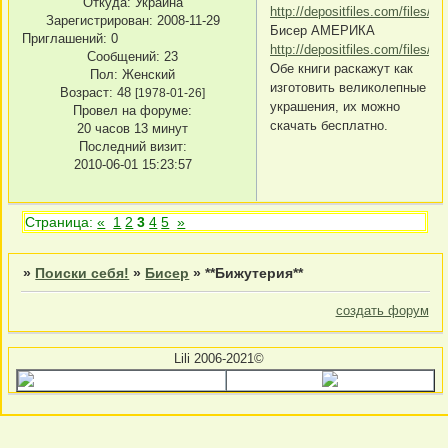
Откуда:
Украина
http://depositfiles.com/files/d
Зарегистрирован
: 2008-11-29
Бисер АМЕРИКА
Приглашений:
0
http://depositfiles.com/files/
Сообщений:
23
Обе книги раскажут как
Пол:
Женский
изготовить великолепные
Возраст:
48
[1978-01-26]
украшения, их можно
Провел на форуме:
скачать бесплатно.
20 часов 13 минут
Последний визит:
2010-06-01 15:23:57
Страница:
«
1
2
3
4
5
»
»
Поиски себя!
»
Бисер
»
**Бижутерия**
создать форум
Lili 2006-2021©