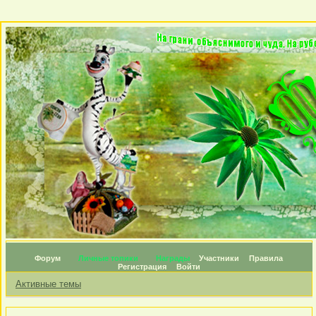
Форум
Личные топики
Награды
Участники
Правила
Регистрация
Войти
Активные темы