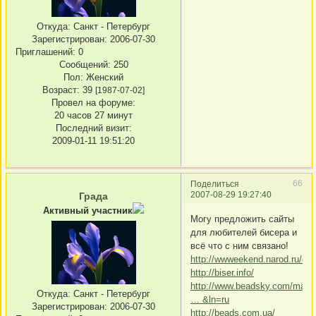
Откуда:
Санкт - Петербург
Зарегистрирован
: 2006-07-30
Приглашений:
0
Сообщений:
250
Пол:
Женский
Возраст:
39
[1987-07-02]
Провел на форуме:
20 часов 27 минут
Последний визит:
2009-01-11 19:51:20
66
Поделиться
2007-08-29 19:27:40
Града
Активный участник
Могу предложить сайты
для любителей бисера и
всё что с ним связано!
http://wwweekend.narod.ru/obz
http://biser.info/
http://www.beadsky.com/make
Откуда:
Санкт - Петербург
… &ln=ru
Зарегистрирован
: 2006-07-30
http://beads.com.ua/