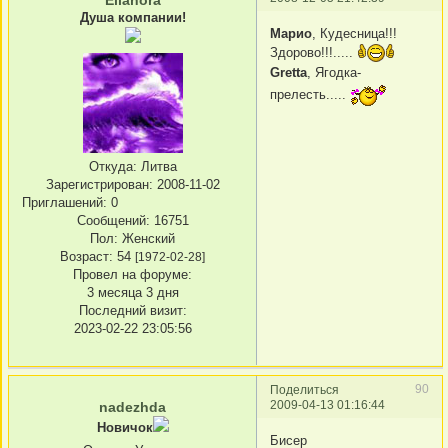
Elianora
Душа компании!
Марио
, Кудесница!!!
Здорово!!!.....
Gretta
, Ягодка-
прелесть.....
Откуда:
Литва
Зарегистрирован
: 2008-11-02
Приглашений:
0
Сообщений:
16751
Пол:
Женский
Возраст:
54
[1972-02-28]
Провел на форуме:
3 месяца 3 дня
Последний визит:
2023-02-22 23:05:56
90
Поделиться
2009-04-13 01:16:44
nadezhda
Новичок
Бисер