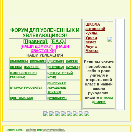
ШКОЛА
авторской
ФОРУМ ДЛЯ УВЛЕЧЕННЫХ И
куклы.
УВЛЕКАЮЩИХСЯ!
Уроки
[Правила]
[F.A.Q.]
ведет
[НАШИ ДОМИКИ]
[НАШИ
Акуна
ХВАСТУШКИ]
Матата
НАШИ УВЛЕЧЕНИЯ
[ВЫШИВКА]
[ВЯЗАНИЕ]
[ДЕКУПАЖ]
[БИСЕР]
Если вы хотите
попробовать
[ЛЕПКА]
[ВАЛЯНИЕ]
[ИГРУШКИ]
[БУМАГА]
себя в роли
[КОМПЬЮТЕРНАЯ
[ЛИТЕРАТУРНЫЙ
учителя и
ГРАФИКА]
КЛУБ]
открыть свой
[ВЫПЕЧКА И
класс в нашей
[УЧИМСЯ РИСОВАТЬ]
УКРАШЕНИЕ
школе
ТОРТОВ]
рукоделия,
пишите
в моем
[ЦВЕТОМАНИЯ]
[КУЛИНАРИЯ]
домике
Привет, Гость!
Войдите
или
зарегистрируйтесь
.