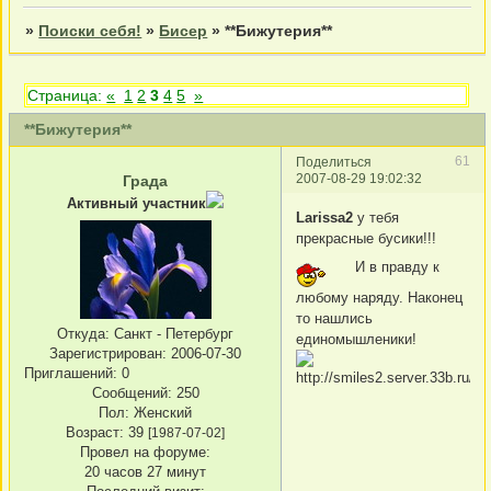
»
Поиски себя!
»
Бисер
»
**Бижутерия**
Страница:
«
1
2
3
4
5
»
**Бижутерия**
61
Поделиться
2007-08-29 19:02:32
Града
Активный участник
Larissa2
у тебя
прекрасные бусики!!!
И в правду к
любому наряду. Наконец
то нашлись
Откуда:
Санкт - Петербург
единомышленики!
Зарегистрирован
: 2006-07-30
Приглашений:
0
Сообщений:
250
Пол:
Женский
Возраст:
39
[1987-07-02]
Провел на форуме:
20 часов 27 минут