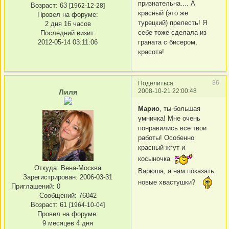
признательна.... А
Возраст:
63
[1962-12-28]
красный (это же
Провел на форуме:
турецкий) прелесть! Я
2 дня 16 часов
себе тоже сделала из
Последний визит:
2012-05-14 03:11:06
граната с бисером,
красота!
86
Поделиться
2008-10-21 22:00:48
Лиля
Марио
, ты большая
умничка! Мне очень
понравились все твои
работы! Особенно
красный жгут и
косыночка
Откуда:
Вена-Москва
Варюша, а нам показать
Зарегистрирован
: 2006-03-31
новые хвастушки?
Приглашений:
0
Сообщений:
76042
Возраст:
61
[1964-10-04]
Провел на форуме:
9 месяцев 4 дня