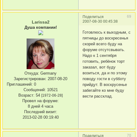
69
Поделиться
2007-08-30 00:45:38
Larissa2
Душа компании!
Готовлюсь к выходным, с
пятницы до воскресенья
скорей всего буду на
форуме отсутсвывать.
Надо к 1 сентября
готовить, ребёнок торт
заказал, вот буду
возиться, да и по этому
Откуда:
Germany
Зарегистрирован
: 2007-08-20
поводу гости в субботу
Приглашений:
0
прийдут. В воскрусенье
Сообщений:
10521
забегайте ко мне буду
Возраст:
54
[1972-06-28]
вести рассклад.
Провел на форуме:
8 дней 4 часа
Последний визит:
2013-02-28 00:19:40
70
Поделиться