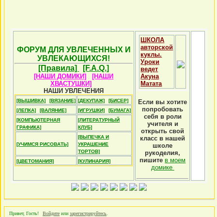
ШКОЛА
авторской
ФОРУМ ДЛЯ УВЛЕЧЕННЫХ И
куклы.
УВЛЕКАЮЩИХСЯ!
Уроки
[Правила]
[F.A.Q.]
ведет
[НАШИ ДОМИКИ]
[НАШИ
Акуна
ХВАСТУШКИ]
Матата
НАШИ УВЛЕЧЕНИЯ
[ВЫШИВКА]
[ВЯЗАНИЕ]
[ДЕКУПАЖ]
[БИСЕР]
Если вы хотите
попробовать
[ЛЕПКА]
[ВАЛЯНИЕ]
[ИГРУШКИ]
[БУМАГА]
себя в роли
[КОМПЬЮТЕРНАЯ
[ЛИТЕРАТУРНЫЙ
учителя и
ГРАФИКА]
КЛУБ]
открыть свой
[ВЫПЕЧКА И
класс в нашей
[УЧИМСЯ РИСОВАТЬ]
УКРАШЕНИЕ
школе
ТОРТОВ]
рукоделия,
пишите
в моем
[ЦВЕТОМАНИЯ]
[КУЛИНАРИЯ]
домике
Привет, Гость!
Войдите
или
зарегистрируйтесь
.