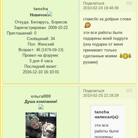
112
Поделиться
2010-02-24 18:48:38
tancha
Новичок
спаисбо за добрые слова
Откуда:
Беларусь, Борисов
Зарегистрирован
: 2009-10-22
эти все работы были
Приглашений:
0
подарены моей подруге
Сообщений:
34
(она подарки от меня
Пол:
Женский
Возраст:
46
принимает только
[1979-09-23]
Провел на форуме:
сделанные моими
3 дня 4 часа
руками)
Последний визит:
2016-12-10 16:10:01
113
Поделиться
2010-02-25 22:18:29
ольга000
Душа компании!
tancha
написал(а):
эти все
работы были
подарены