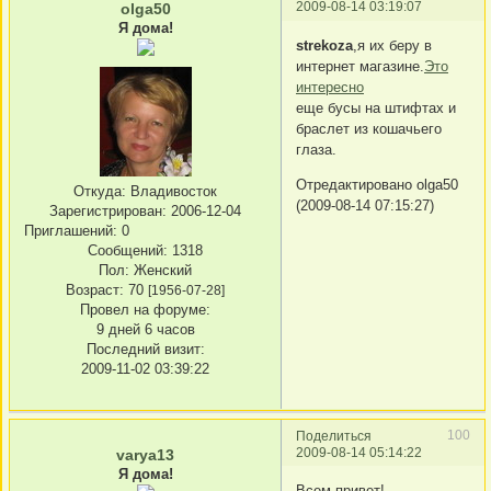
2009-08-14 03:19:07
olga50
Я дома!
strekoza
,я их беру в
интернет магазине.
Это
интересно
еще бусы на штифтах и
браслет из кошачьего
глаза.
Отредактировано olga50
Откуда:
Владивосток
(2009-08-14 07:15:27)
Зарегистрирован
: 2006-12-04
Приглашений:
0
Сообщений:
1318
Пол:
Женский
Возраст:
70
[1956-07-28]
Провел на форуме:
9 дней 6 часов
Последний визит:
2009-11-02 03:39:22
100
Поделиться
2009-08-14 05:14:22
varya13
Я дома!
Всем привет!