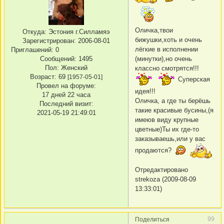
Оличка,твои
Откуда:
Эстония г.Силламяэ
бижушки,хоть и очень
Зарегистрирован
: 2006-08-01
лёгкие в исполнении
Приглашений:
0
Сообщений:
1495
(минутки),но очень
Пол:
Женский
классно смотрятся!!!
Возраст:
69
[1957-05-01]
Суперская
Провел на форуме:
идея!!!
17 дней 22 часа
Оличка, а где ты берёшь
Последний визит:
такие красивые бусины,(я
2021-05-19 21:49:01
имеюв виду крупные
цветные)Ты их где-то
заказываешь,или у вас
продаются?
Отредактировано
strekoza (2009-08-09
13:33:01)
99
Поделиться