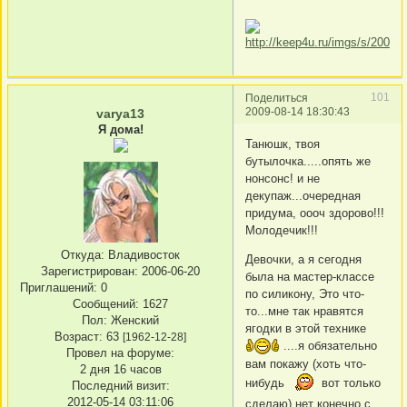
101
Поделиться
2009-08-14 18:30:43
varya13
Я дома!
Танюшк, твоя
бутылочка.....опять же
нонсонс! и не
декупаж...очередная
придума, оооч здорово!!!
Молодечик!!!
Откуда:
Владивосток
Девочки, а я сегодня
Зарегистрирован
: 2006-06-20
была на мастер-классе
Приглашений:
0
по силикону, Это что-
Сообщений:
1627
то...мне так нравятся
Пол:
Женский
ягодки в этой технике
Возраст:
63
[1962-12-28]
....я обязательно
Провел на форуме:
вам покажу (хоть что-
2 дня 16 часов
нибудь
вот только
Последний визит:
2012-05-14 03:11:06
сделаю) нет конечно с