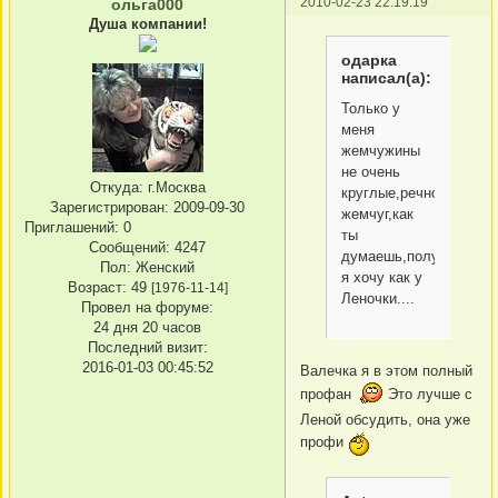
2010-02-23 22:19:19
ольга000
Душа компании!
одарка
написал(а):
Только у
меня
жемчужины
не очень
Откуда:
г.Москва
круглые,речной
Зарегистрирован
: 2009-09-30
жемчуг,как
Приглашений:
0
ты
Сообщений:
4247
думаешь,получиться..
Пол:
Женский
я хочу как у
Возраст:
49
[1976-11-14]
Леночки....
Провел на форуме:
24 дня 20 часов
Последний визит:
2016-01-03 00:45:52
Валечка я в этом полный
профан
Это лучше с
Леной обсудить, она уже
профи