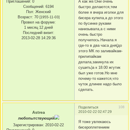
А как же.Они очень
Приглашений:
0
Сообщений:
6194
быстро делаются,тем
Пол:
Женский
более я вчера иголки для
Возраст:
70
[1955-11-03]
бисера купила,а до этого
Провел на форуме:
по бусинке руками
1 месяц 12 дней
нанизывала,а с ними
Последний визит:
очень быстро
2013-02-28 14:29:36
получилось.Начала я
где-то в два часа дня(до
этого МК по заливайкам-
прилипайкам
делала,закинула их
сушить)а к 18.00 жгутик
был уже готов.Но мне
почему-то кажется,что
чуток длинее надо было
сделать.
108
Поделиться
2010-02-22 02:47:29
Astrea
любопытствующий
Я тоже увлекаюсь
Зарегистрирован
: 2010-02-22
бисероплетением