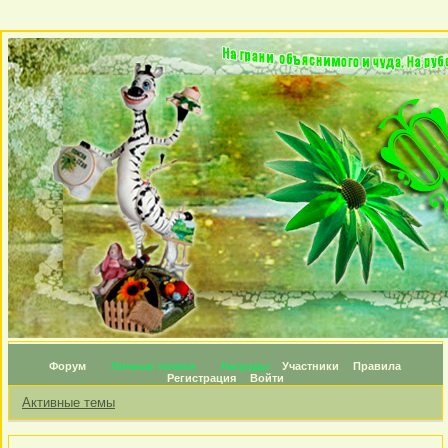
Форум
Личные топики
Награды
Участники
Правила
Регистрация
Войти
Активные темы