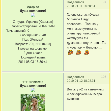
104
Поделиться
2010-01-11 18:28:34
одарка
Душа компании!
Оленька,спасибушки
большое.Сяду
Откуда:
Украина (Харьков)
пробовать...Только у
Зарегистрирован
: 2009-01-09
меня жемчужины не
Приглашений:
0
очень круглые,речной
Сообщений:
7048
жемчуг,как ты
Пол:
Женский
думаешь,получиться...Тольк
Возраст:
70
[1956-04-03]
я хочу как у Леночки....
Провел на форуме:
2 дня 4 часа
Последний визит:
2011-08-03 16:36:44
105
Поделиться
2010-01-12 18:02:31
elena-apana
Душа компании!
Вот жгут-2 из купленных
и раскуроченных вчера
бусиков.