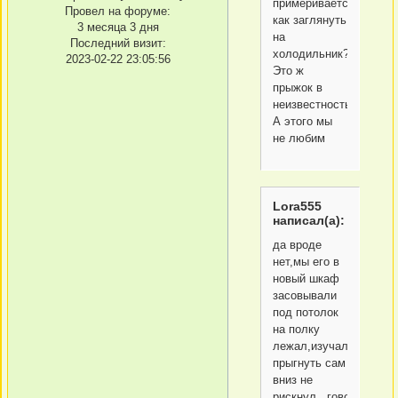
примеривается...а
Провел на форуме:
как заглянуть
3 месяца 3 дня
на
Последний визит:
холодильник?
2023-02-22 23:05:56
Это ж
прыжок в
неизвестность
А этого мы
не любим
Lora555
написал(а):
да вроде
нет,мы его в
новый шкаф
засовывали
под потолок
на полку
лежал,изучал,но
прыгнуть сам
вниз не
рискнул...говорю