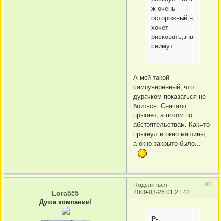
ж очень
осторожный,не
хочет
рисковать,знает,что
снимут
А мой такой
самоуверенный, что
дурачком показаться не
боиться. Сначало
прыгает, а потом по
абстоятельствам. Как=то
прыгнул в окно машины,
а окно закрыто было...
80
Поделиться
2009-03-26 01:21:42
Lora555
Душа компании!
Р­