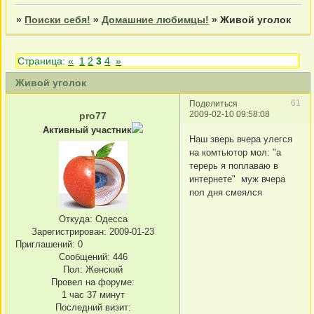
»
Поиски себя!
»
Домашние любимцы!
»
Живой уголок
Страница:
«
1
2
3
4
»
Живой уголок
61
Поделиться
2009-02-10 09:58:08
pro77
Активный участник
Наш зверь вчера улегся
на комтьютор мол: "а
терерь я поплаваю в
интернете" муж вчера
пол дня смеялся
Откуда:
Одесса
Зарегистрирован
: 2009-01-23
Приглашений:
0
Сообщений:
446
Пол:
Женский
Провел на форуме:
1 час 37 минут
Последний визит: