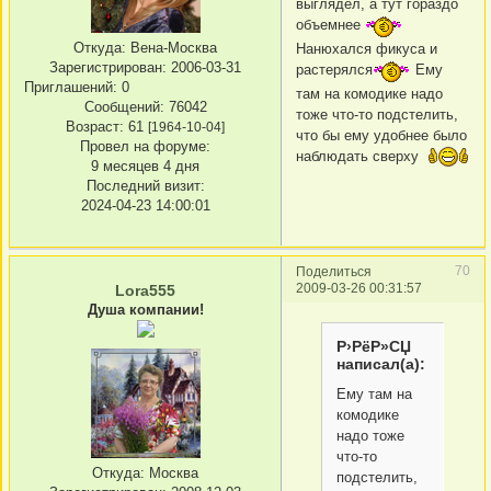
выглядел, а тут гораздо
объемнее
Откуда:
Вена-Москва
Нанюхался фикуса и
Зарегистрирован
: 2006-03-31
растерялся
Ему
Приглашений:
0
там на комодике надо
Сообщений:
76042
тоже что-то подстелить,
Возраст:
61
[1964-10-04]
что бы ему удобнее было
Провел на форуме:
наблюдать сверху
9 месяцев 4 дня
Последний визит:
2024-04-23 14:00:01
70
Поделиться
2009-03-26 00:31:57
Lora555
Душа компании!
Р›РёР»СЏ
написал(а):
Ему там на
комодике
надо тоже
что-то
Откуда:
Москва
подстелить,