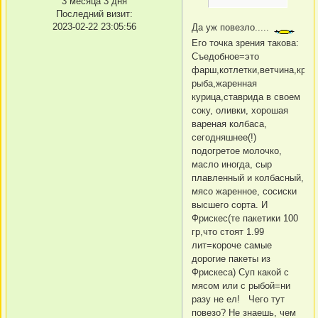
3 месяца 3 дня
Последний визит:
2023-02-22 23:05:56
Да уж повезло.....
Его точка зрения такова:
Съедобное=это
фарш,котлетки,ветчина,крас
рыба,жаренная
курица,ставрида в своем
соку, оливки, хорошая
вареная колбаса,
сегодняшнее(!)
подогретое молочко,
масло иногда, сыр
плавленный и колбасный,
мясо жаренное, сосиски
высшего сорта. И
Фрискес(те пакетики 100
гр,что стоят 1.99
лит=короче самые
дорогие пакеты из
Фрискеса) Суп какой с
мясом или с рыбой=ни
разу не ел! Чего тут
повезо? Не знаешь, чем