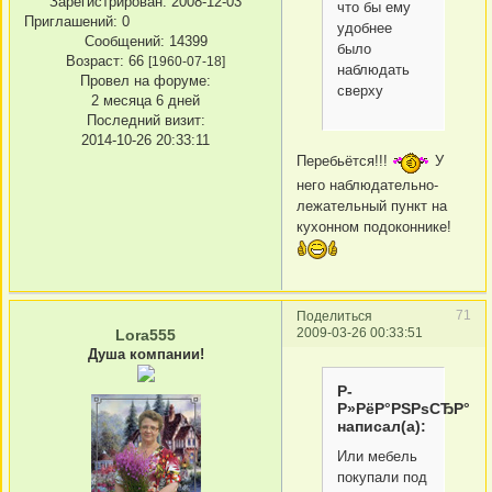
Зарегистрирован
: 2008-12-03
что бы ему
Приглашений:
0
удобнее
Сообщений:
14399
было
Возраст:
66
[1960-07-18]
наблюдать
Провел на форуме:
сверху
2 месяца 6 дней
Последний визит:
2014-10-26 20:33:11
Перебьётся!!!
У
него наблюдательно-
лежательный пункт на
кухонном подоконнике!
71
Поделиться
2009-03-26 00:33:51
Lora555
Душа компании!
Р­
Р»РёР°РЅРѕСЂР°
написал(а):
Или мебель
покупали под