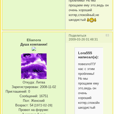
проблемы! Но мы
прощаем ему это,ведь он
очень хороший
котяр,спокойный,не
шкодистый
83
Поделиться
2009-03-26 01:48:31
Elianora
Душа компании!
Lora555
написал(а):
повезло!!!У
нас с этим
проблемы!
Но мы
Откуда:
Литва
прощаем ему
Зарегистрирован
: 2008-11-02
это,ведь он
Приглашений:
0
очень
Сообщений:
16751
хороший
Пол:
Женский
котяр,спокойный,не
Возраст:
54
[1972-02-28]
шкодистый
Провел на форуме: