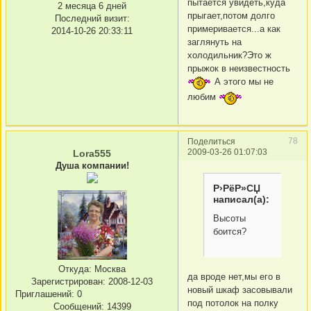
пытается увидеть,куда
2 месяца 6 дней
прыгает,потом долго
Последний визит:
примеривается...а как
2014-10-26 20:33:11
заглянуть на
холодильник?Это ж
прыжок в неизвестность
А этого мы не
любим
78
Поделиться
2009-03-26 01:07:03
Lora555
Душа компании!
Р›РёР»СЏ
написал(а):
Высоты
боится?
Откуда:
Москва
да вроде нет,мы его в
Зарегистрирован
: 2008-12-03
новый шкаф засовывали
Приглашений:
0
под потолок на полку
Сообщений:
14399