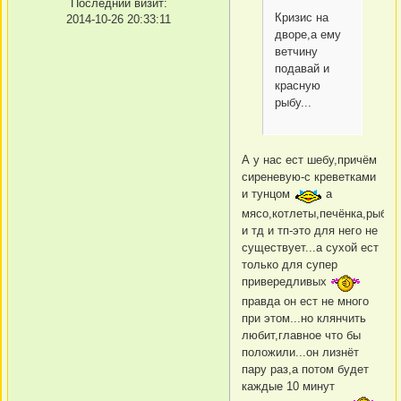
Последний визит:
Кризис на
2014-10-26 20:33:11
дворе,а ему
ветчину
подавай и
красную
рыбу...
А у нас ест шебу,причём
сиреневую-с креветками
и тунцом
а
мясо,котлеты,печёнка,рыба,
и тд и тп-это для него не
существует...а сухой ест
только для супер
привередливых
правда он ест не много
при этом...но клянчить
любит,главное что бы
положили...он лизнёт
пару раз,а потом будет
каждые 10 минут