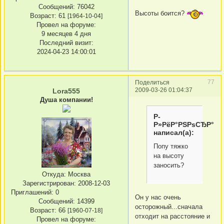
Сообщений:
76042
Высоты боится?
Возраст:
61
[1964-10-04]
Провел на форуме:
9 месяцев 4 дня
Последний визит:
2024-04-23 14:00:01
77
Поделиться
2009-03-26 01:04:37
Lora555
Душа компании!
Р­
Р»РёР°РЅРѕСЂР°
написал(а):
Попу тяжко
на высоту
заносить?
Откуда:
Москва
Зарегистрирован
: 2008-12-03
Приглашений:
0
Он у нас очень
Сообщений:
14399
осторожный...сначала
Возраст:
66
[1960-07-18]
отходит на расстояние и
Провел на форуме: