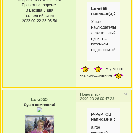
Провел на форуме:
Lora555
3 месяца 3 дня
написал(а):
Последний визит:
2023-02-22 23:05:56
У него
наблюдательно-
лежательный
пункт на
кухонном
подоконнике!
А у моего
-на холодильнике
74
Поделиться
2009-03-26 00:47:23
Lora555
Душа компании!
Р›РёР»СЏ
написал(а):
а где
комната?