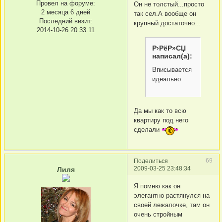
Провел на форуме:
Он не толстый...просто
2 месяца 6 дней
так сел.А вообще он
Последний визит:
крупный достаточно...
2014-10-26 20:33:11
Р›РёР»СЏ
написал(а):
Вписывается
идеально
Да мы как то всю
квартиру под него
сделали
69
Поделиться
2009-03-25 23:48:34
Лиля
Я помню как он
элегантно растянулся на
своей лежалочке, там он
очень стройным