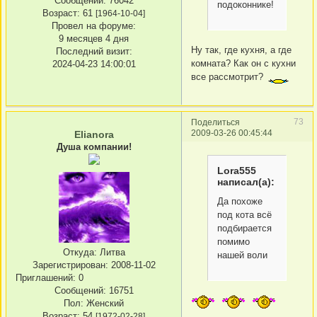
Сообщений:
76042
подоконнике!
Возраст:
61
[1964-10-04]
Провел на форуме:
9 месяцев 4 дня
Ну так, где кухня, а где
Последний визит:
комната? Как он с кухни
2024-04-23 14:00:01
все рассмотрит?
73
Поделиться
2009-03-26 00:45:44
Elianora
Душа компании!
Lora555
написал(а):
Да похоже
под кота всё
подбирается
помимо
Откуда:
Литва
нашей воли
Зарегистрирован
: 2008-11-02
Приглашений:
0
Сообщений:
16751
Пол:
Женский
Возраст:
54
[1972-02-28]