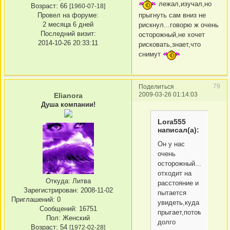
лежал,изучал,но
Возраст:
66
[1960-07-18]
прыгнуть сам вниз не
Провел на форуме:
2 месяца 6 дней
рискнул...говорю ж очень
Последний визит:
осторожный,не хочет
2014-10-26 20:33:11
рисковать,знает,что
снимут
79
Поделиться
2009-03-26 01:14:03
Elianora
Душа компании!
Lora555
написал(а):
Он у нас
очень
осторожный...сначала
отходит на
Откуда:
Литва
расстояние и
Зарегистрирован
: 2008-11-02
пытается
Приглашений:
0
увидеть,куда
Сообщений:
16751
прыгает,потом
Пол:
Женский
долго
Возраст:
54
[1972-02-28]