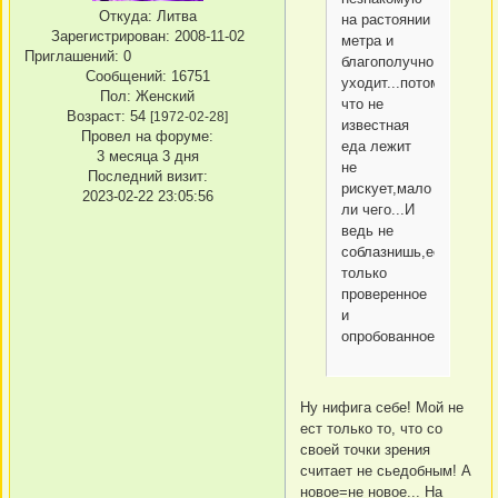
Откуда:
Литва
на растоянии
Зарегистрирован
: 2008-11-02
метра и
Приглашений:
0
благополучно
Сообщений:
16751
уходит...потому
Пол:
Женский
что не
Возраст:
54
[1972-02-28]
известная
Провел на форуме:
еда лежит
3 месяца 3 дня
не
Последний визит:
рискует,мало
2023-02-22 23:05:56
ли чего...И
ведь не
соблазнишь,ест
только
проверенное
и
опробованное
Ну нифига себе! Мой не
ест только то, что со
своей точки зрения
считает не сьедобным! А
новое=не новое... На