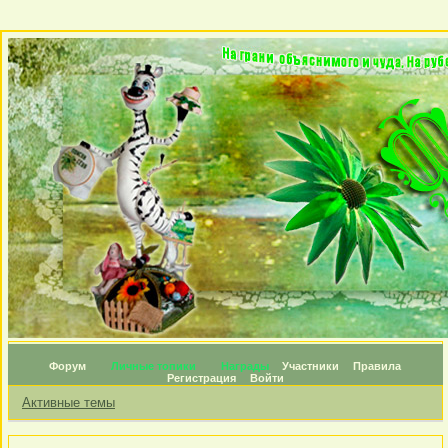
Форум
Личные топики
Награды
Участники
Правила
Регистрация
Войти
Активные темы