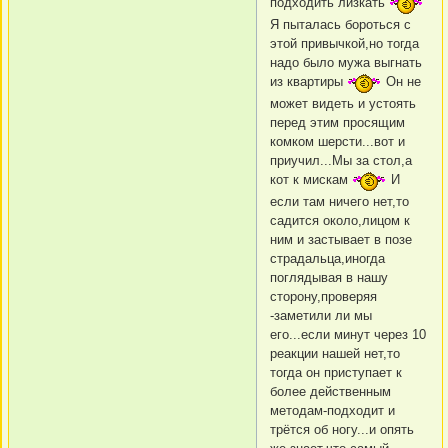
подходить лизкать
Я пыталась бороться с
этой привычкой,но тогда
надо было мужа выгнать
из квартиры
Он не
может видеть и устоять
перед этим просящим
комком шерсти...вот и
приучил...Мы за стол,а
кот к мискам
И
если там ничего нет,то
садится около,лицом к
ним и застывает в позе
страдальца,иногда
поглядывая в нашу
сторону,проверяя
-заметили ли мы
его...если минут через 10
реакции нашей нет,то
тогда он приступает к
более действенным
методам-подходит и
трётся об ногу...и опять