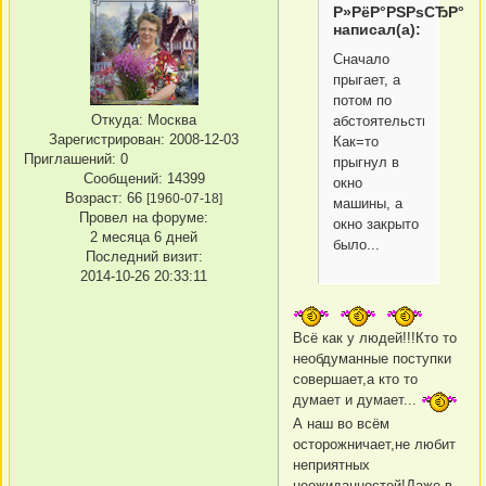
Р»РёР°РЅРѕСЂР°
написал(а):
Сначало
прыгает, а
потом по
Откуда:
Москва
абстоятельствам.
Зарегистрирован
: 2008-12-03
Как=то
Приглашений:
0
прыгнул в
Сообщений:
14399
окно
Возраст:
66
[1960-07-18]
машины, а
Провел на форуме:
окно закрыто
2 месяца 6 дней
было...
Последний визит:
2014-10-26 20:33:11
Всё как у людей!!!Кто то
необдуманные поступки
совершает,а кто то
думает и думает...
А наш во всём
осторожничает,не любит
неприятных
неожиданностей!Даже в