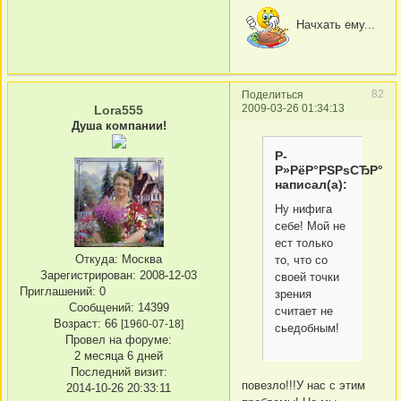
Начхать ему...
82
Поделиться
2009-03-26 01:34:13
Lora555
Душа компании!
Р­
Р»РёР°РЅРѕСЂР°
написал(а):
Ну нифига
себе! Мой не
ест только
Откуда:
Москва
то, что со
Зарегистрирован
: 2008-12-03
своей точки
Приглашений:
0
зрения
Сообщений:
14399
считает не
Возраст:
66
[1960-07-18]
сьедобным!
Провел на форуме:
2 месяца 6 дней
Последний визит:
повезло!!!У нас с этим
2014-10-26 20:33:11