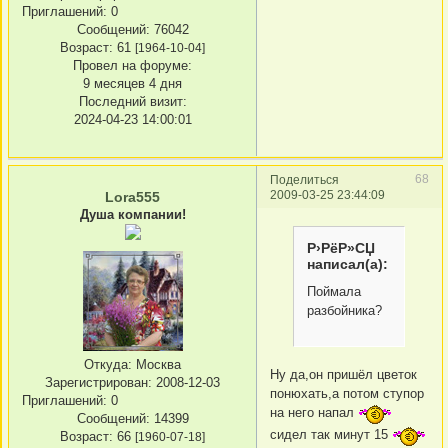
Приглашений:
0
Сообщений:
76042
Возраст:
61
[1964-10-04]
Провел на форуме:
9 месяцев 4 дня
Последний визит:
2024-04-23 14:00:01
68
Поделиться
2009-03-25 23:44:09
Lora555
Душа компании!
Р›РёР»СЏ
написал(а):
Поймала
разбойника?
Откуда:
Москва
Ну да,он пришёл цветок
Зарегистрирован
: 2008-12-03
понюхать,а потом ступор
Приглашений:
0
на него напал
Сообщений:
14399
сидел так минут 15
Возраст:
66
[1960-07-18]