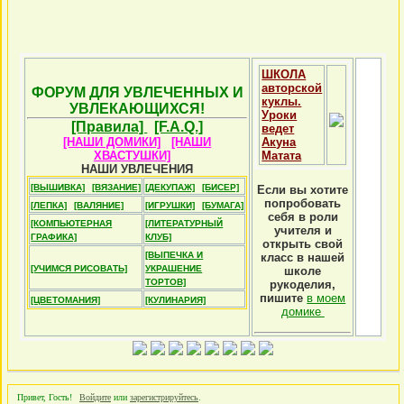
ШКОЛА
авторской
ФОРУМ ДЛЯ УВЛЕЧЕННЫХ И
куклы.
УВЛЕКАЮЩИХСЯ!
Уроки
[Правила]
[F.A.Q.]
ведет
[НАШИ ДОМИКИ]
[НАШИ
Акуна
ХВАСТУШКИ]
Матата
НАШИ УВЛЕЧЕНИЯ
[ВЫШИВКА]
[ВЯЗАНИЕ]
[ДЕКУПАЖ]
[БИСЕР]
Если вы хотите
попробовать
[ЛЕПКА]
[ВАЛЯНИЕ]
[ИГРУШКИ]
[БУМАГА]
себя в роли
[КОМПЬЮТЕРНАЯ
[ЛИТЕРАТУРНЫЙ
учителя и
ГРАФИКА]
КЛУБ]
открыть свой
[ВЫПЕЧКА И
класс в нашей
[УЧИМСЯ РИСОВАТЬ]
УКРАШЕНИЕ
школе
ТОРТОВ]
рукоделия,
пишите
в моем
[ЦВЕТОМАНИЯ]
[КУЛИНАРИЯ]
домике
Привет, Гость!
Войдите
или
зарегистрируйтесь
.