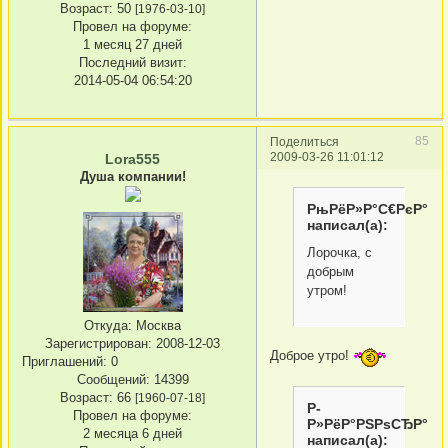
Возраст:
50
[1976-03-10]
Провел на форуме:
1 месяц 27 дней
Последний визит:
2014-05-04 06:54:20
85
Поделиться
2009-03-26 11:01:12
Lora555
Душа компании!
РњРёР»Р°С€РєР°
написал(а):
Лорочка, с
добрым
утром!
Откуда:
Москва
Зарегистрирован
: 2008-12-03
Доброе утро!
Приглашений:
0
Сообщений:
14399
Возраст:
66
[1960-07-18]
Р­
Провел на форуме:
Р»РёР°РЅРѕСЂР°
2 месяца 6 дней
написал(а):