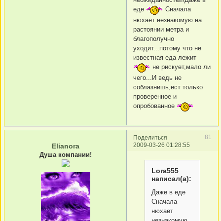
еде
Сначала
нюхает незнакомую на
растоянии метра и
благополучно
уходит...потому что не
известная еда лежит
не рискует,мало ли
чего...И ведь не
соблазнишь,ест только
проверенное и
опробованное
81
Поделиться
2009-03-26 01:28:55
Elianora
Душа компании!
Lora555
написал(а):
Даже в еде
Сначала
нюхает
незнакомую