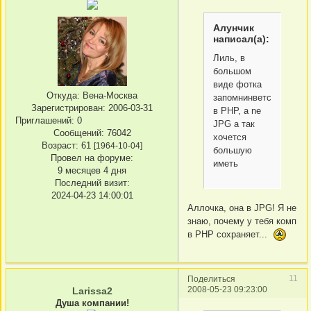
Алунчик
написал(а):
Лиль, в
большом
виде фотка
Откуда:
Вена-Москва
запомнинвется
Зарегистрирован
: 2006-03-31
в PHP, a ne
Приглашений:
0
JPG а так
Сообщений:
76042
хочется
Возраст:
61
[1964-10-04]
большую
Провел на форуме:
иметь
9 месяцев 4 дня
Последний визит:
2024-04-23 14:00:01
Аллочка, она в JPG! Я не
знаю, почему у тебя комп
в PHP сохраняет...
11
Поделиться
2008-05-23 09:23:00
Larissa2
Душа компании!