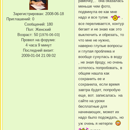
рамочку,.. она оказалась
меньше чем фото,
подвинула ее как мне
Зарегистрирован
: 2008-06-18
надо и все тупик
,
Приглашений:
0
все переливается, контур
Сообщений:
180
бегает и не знаю как это
Пол:
Женский
Возраст:
50
выключить и обрезать, то
[1976-06-03]
Провел на форуме:
что мне не нужно,
4 часа 9 минут
наверно глупые вопросы
Последний визит:
и глупая проблема и
2009-01-04 21:09:02
вообще сунулась в воду
, не зная броду, но очень
хотелось попробовать, в
общем нашла как
сохранить ее и
сохранила, если время
завтра будет, попробую
еще, вот. записалась на
сайте на уроки
бесплатные для
начинающих, может их
надо было подождать, но
уж очень я нетерпе