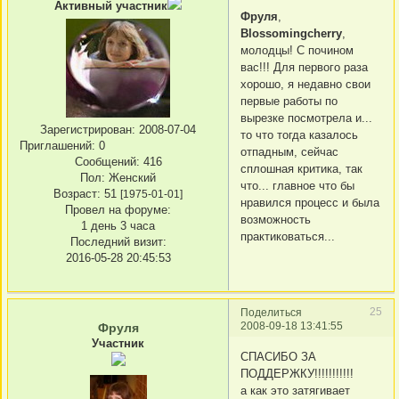
Активный участник
Фруля
,
Blossomingcherry
,
молодцы! С почином
вас!!! Для первого раза
хорошо, я недавно свои
первые работы по
вырезке посмотрела и...
Зарегистрирован
: 2008-07-04
то что тогда казалось
Приглашений:
0
отпадным, сейчас
Сообщений:
416
сплошная критика, так
Пол:
Женский
что... главное что бы
Возраст:
51
[1975-01-01]
нравился процесс и была
Провел на форуме:
возможность
1 день 3 часа
практиковаться...
Последний визит:
2016-05-28 20:45:53
25
Поделиться
2008-09-18 13:41:55
Фруля
Участник
СПАСИБО ЗА
ПОДДЕРЖКУ!!!!!!!!!!!
а как это затягивает