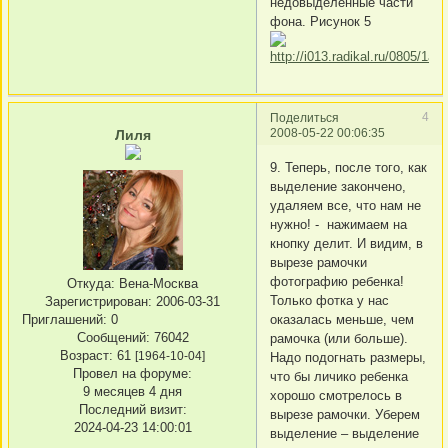
недовыделенные части
фона. Рисунок 5
4
Поделиться
2008-05-22 00:06:35
Лиля
9. Теперь, после того, как
выделение закончено,
удаляем все, что нам не
нужно! - нажимаем на
кнопку делит. И видим, в
вырезе рамочки
фотографию ребенка!
Откуда:
Вена-Москва
Только фотка у нас
Зарегистрирован
: 2006-03-31
Приглашений:
0
оказалась меньше, чем
Сообщений:
76042
рамочка (или больше).
Возраст:
61
[1964-10-04]
Надо подогнать размеры,
Провел на форуме:
что бы личико ребенка
9 месяцев 4 дня
хорошо смотрелось в
Последний визит:
вырезе рамочки. Уберем
2024-04-23 14:00:01
выделение – выделение