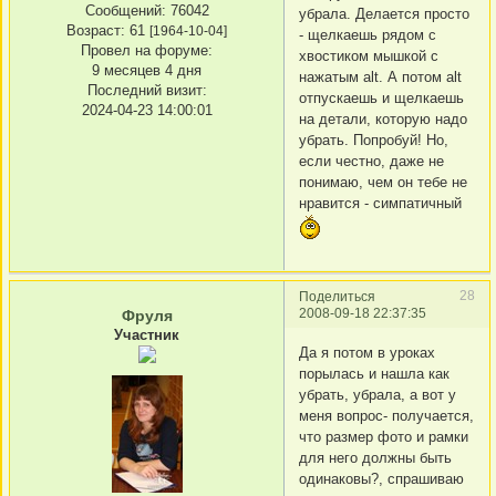
Сообщений:
76042
убрала. Делается просто
Возраст:
61
[1964-10-04]
- щелкаешь рядом с
Провел на форуме:
хвостиком мышкой с
9 месяцев 4 дня
нажатым аlt. А потом аlt
Последний визит:
отпускаешь и щелкаешь
2024-04-23 14:00:01
на детали, которую надо
убрать. Попробуй! Но,
если честно, даже не
понимаю, чем он тебе не
нравится - симпатичный
28
Поделиться
2008-09-18 22:37:35
Фруля
Участник
Да я потом в уроках
порылась и нашла как
убрать, убрала, а вот у
меня вопрос- получается,
что размер фото и рамки
для него должны быть
одинаковы?, спрашиваю