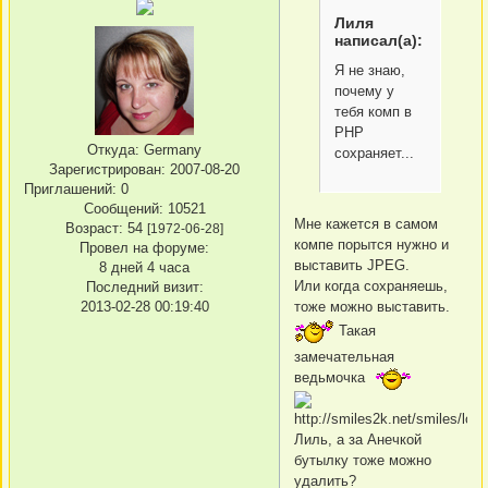
Лиля
написал(а):
Я не знаю,
почему у
тебя комп в
PHP
Откуда:
Germany
сохраняет...
Зарегистрирован
: 2007-08-20
Приглашений:
0
Сообщений:
10521
Мне кажется в самом
Возраст:
54
[1972-06-28]
компе порытся нужно и
Провел на форуме:
выставить JPЕG.
8 дней 4 часа
Или когда сохраняешь,
Последний визит:
тоже можно выставить.
2013-02-28 00:19:40
Такая
замечательная
ведьмочка
Лиль, а за Анечкой
бутылку тоже можно
удалить?