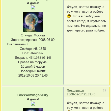
Я дома!
Фруля
, завтра покажу, а
то у меня все на работе
Это я в свободное
время сегодня научилась
немного. Не идеально, но
для первого раза пойдет.
Откуда:
Москва
Зарегистрирован
: 2008-06-09
Приглашений:
0
Сообщений:
1848
Пол:
Женский
Возраст:
48
[1978-05-16]
Провел на форуме:
10 дней 8 часов
Последний визит:
2012-10-09 20:41:46
19
Поделиться
2008-09-17 21:39:46
Blossomingcherry
Я дома!
Фруля
, завтра покажу, а
то у меня все на работе