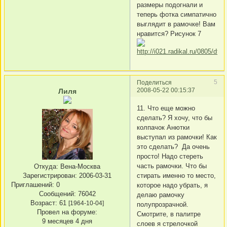
размеры подогнали и
теперь фотка симпатично
выглядит в рамочке! Вам
нравится? Рисунок 7
5
Поделиться
2008-05-22 00:15:37
Лиля
11. Что еще можно
сделать? Я хочу, что бы
колпачок Анютки
выступал из рамочки! Как
это сделать? Да очень
просто! Надо стереть
часть рамочки. Что бы
Откуда:
Вена-Москва
стирать именно то место,
Зарегистрирован
: 2006-03-31
Приглашений:
0
которое надо убрать, я
Сообщений:
76042
делаю рамочку
Возраст:
61
[1964-10-04]
полупрозрачной.
Провел на форуме:
Смотрите, в палитре
9 месяцев 4 дня
слоев я стрелочкой