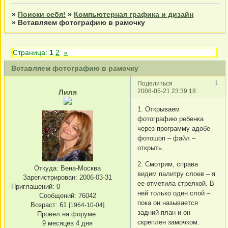
»
Поиски себя!
»
Компьютерная графика и дизайн
»
Вставляем фотографию в рамочку
Страница:
1
2
»
Вставляем фотографию в рамочку
1
Поделиться
2008-05-21 23:39:18
Лиля
1. Открываем
фотографию ребенка
через программу адобе
фотошоп – файл –
открыть.
2. Смотрим, справа
Откуда:
Вена-Москва
видим палитру слоев – я
Зарегистрирован
: 2006-03-31
ее отметила стрелкой. В
Приглашений:
0
ней только один слой –
Сообщений:
76042
пока он называется
Возраст:
61
[1964-10-04]
задний план и он
Провел на форуме:
скреплен замочком.
9 месяцев 4 дня