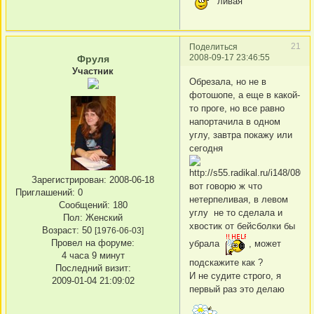
ливая
21
Поделиться
2008-09-17 23:46:55
Фруля
Участник
Обрезала, но не в
фотошопе, а еще в какой-
то проге, но все равно
напортачила в одном
углу, завтра покажу или
сегодня
Зарегистрирован
: 2008-06-18
вот говорю ж что
Приглашений:
0
нетерпеливая, в левом
Сообщений:
180
углу не то сделала и
Пол:
Женский
хвостик от бейсболки бы
Возраст:
50
[1976-06-03]
Провел на форуме:
убрала
, может
4 часа 9 минут
подскажите как ?
Последний визит:
И не судите строго, я
2009-01-04 21:09:02
первый раз это делаю