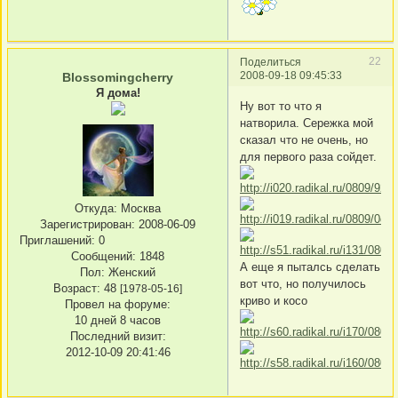
22
Поделиться
2008-09-18 09:45:33
Blossomingcherry
Я дома!
Ну вот то что я
натворила. Сережка мой
сказал что не очень, но
для первого раза сойдет.
Откуда:
Москва
Зарегистрирован
: 2008-06-09
Приглашений:
0
Сообщений:
1848
А еще я пыталсь сделать
Пол:
Женский
вот что, но получилось
Возраст:
48
[1978-05-16]
криво и косо
Провел на форуме:
10 дней 8 часов
Последний визит:
2012-10-09 20:41:46