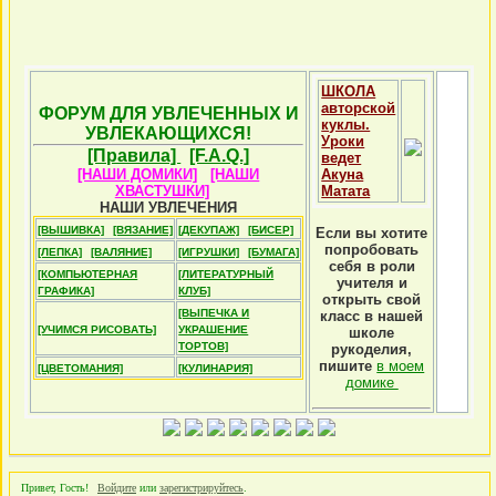
ШКОЛА
авторской
ФОРУМ ДЛЯ УВЛЕЧЕННЫХ И
куклы.
УВЛЕКАЮЩИХСЯ!
Уроки
[Правила]
[F.A.Q.]
ведет
[НАШИ ДОМИКИ]
[НАШИ
Акуна
ХВАСТУШКИ]
Матата
НАШИ УВЛЕЧЕНИЯ
[ВЫШИВКА]
[ВЯЗАНИЕ]
[ДЕКУПАЖ]
[БИСЕР]
Если вы хотите
попробовать
[ЛЕПКА]
[ВАЛЯНИЕ]
[ИГРУШКИ]
[БУМАГА]
себя в роли
[КОМПЬЮТЕРНАЯ
[ЛИТЕРАТУРНЫЙ
учителя и
ГРАФИКА]
КЛУБ]
открыть свой
[ВЫПЕЧКА И
класс в нашей
[УЧИМСЯ РИСОВАТЬ]
УКРАШЕНИЕ
школе
ТОРТОВ]
рукоделия,
пишите
в моем
[ЦВЕТОМАНИЯ]
[КУЛИНАРИЯ]
домике
Привет, Гость!
Войдите
или
зарегистрируйтесь
.