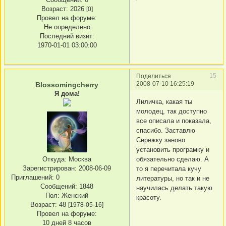
Возраст:
2026
[0]
Провел на форуме:
Не определено
Последний визит:
1970-01-01 03:00:00
15
Поделиться
2008-07-10 16:25:19
Blossomingcherry
Я дома!
Лиличка, какая ты
молодец, так доступно
все описала и показала,
спасибо. Заставлю
Сережку заново
установить програмку и
обязательно сделаю. А
Откуда:
Москва
Зарегистрирован
: 2008-06-09
то я перечитала кучу
Приглашений:
0
литературы, но так и не
Сообщений:
1848
научилась делать такую
Пол:
Женский
красоту.
Возраст:
48
[1978-05-16]
Провел на форуме:
10 дней 8 часов