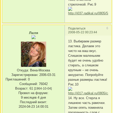
стрелочкой. Рис.9
6
Поделиться
2008-05-22 00:23:44
Лиля
13. Выбираем размер
ластика. Делаем это
чисто на ваш вкус.
Слишком маленьким
будет не очень удобно
стирать, а слишком
крупным – не очень
Откуда:
Вена-Москва
аккуратно. Попробуйте
Зарегистрирован
: 2006-03-31
Приглашений:
0
разные размеры ластика!
Сообщений:
76042
Рис.10
Возраст:
61
[1964-10-04]
Провел на форуме:
9 месяцев 4 дня
14. Ну все. Стерла я
Последний визит:
лишнюю часть рамочки.
2024-04-23 14:00:01
Затем опять поменяла
прозрачность слоя с