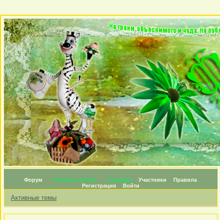
Форум
Личные топики
Награды
Участники
Правила
Регистрация
Войти
Активные темы