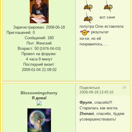
вот сеня
полутра Олю вставляла
Зарегистрирован
: 2008-06-18
результат
Приглашений:
0
Сообщений:
180
хи-хи, но ей
Пол:
Женский
понравилось.....
Возраст:
50
[1976-06-03]
Провел на форуме:
4 часа 9 минут
Последний визит:
2009-01-04 21:09:02
26
Поделиться
2008-09-18 13:45:10
Blossomingcherry
Я дома!
Фруля
, спасибо!!!
Старалась как могла.
Zhenavi
, спасибо, будем
усовершенствовать!