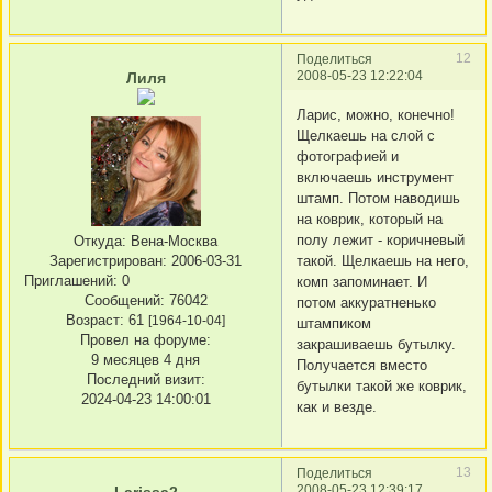
12
Поделиться
2008-05-23 12:22:04
Лиля
Ларис, можно, конечно!
Щелкаешь на слой с
фотографией и
включаешь инструмент
штамп. Потом наводишь
на коврик, который на
полу лежит - коричневый
Откуда:
Вена-Москва
такой. Щелкаешь на него,
Зарегистрирован
: 2006-03-31
Приглашений:
0
комп запоминает. И
Сообщений:
76042
потом аккуратненько
Возраст:
61
[1964-10-04]
штампиком
Провел на форуме:
закрашиваешь бутылку.
9 месяцев 4 дня
Получается вместо
Последний визит:
бутылки такой же коврик,
2024-04-23 14:00:01
как и везде.
13
Поделиться
2008-05-23 12:39:17