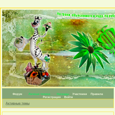
Форум
Личные топики
Награды
Участники
Правила
Регистрация
Войти
Активные темы