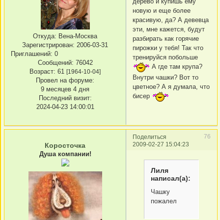
дерево и купишь ему
новую и еще более
красивую, да? А девевца
эти, мне кажется, будут
Откуда:
Вена-Москва
разбирать как горячие
Зарегистрирован
: 2006-03-31
пирожки у тебя! Так что
Приглашений:
0
тренируйся побольше
Сообщений:
76042
А где там крупа?
Возраст:
61
[1964-10-04]
Внутри чашки? Вот то
Провел на форуме:
цветное? А я думала, что
9 месяцев 4 дня
бисер
Последний визит:
2024-04-23 14:00:01
76
Поделиться
2009-02-27 15:04:23
Коросточка
Душа компании!
Лиля
написал(а):
Чашку
пожалел