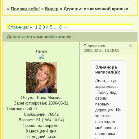
»
Поиски себя!
»
Бисер
»
Деревья из каменной крошки.
Страница:
«
1
2
3
4
5
…
8
»
Деревья из каменной крошки.
61
Поделиться
2009-02-25 16:18:09
Лиля
Элианора
написал(а):
Лиля, я тут
заразилась.
Пыхчу над
Откуда:
Вена-Москва
своим
Зарегистрирован
: 2006-03-31
первым
Приглашений:
0
деревцем. Из
Сообщений:
76042
за этого
Возраст:
61
[1964-10-04]
пострадал
Провел на форуме:
мой пояс из
9 месяцев 4 дня
сердолика.
Последний визит: