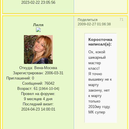
2023-02-22 23:05:56
71
Поделиться
2009-02-27 01:06:38
Лиля
Коросточка
написал(а):
Ох, кокой
шикарный
мастер
Откуда:
Вена-Москва
класс!
Зарегистрирован
: 2006-03-31
Я точно
Приглашений:
0
вышивку не к
Сообщений:
76042
марту
Возраст:
61
[1964-10-04]
закончу, нет
Провел на форуме:
к марту
9 месяцев 4 дня
только
Последний визит:
2010му году.
2024-04-23 14:00:01
МК супер