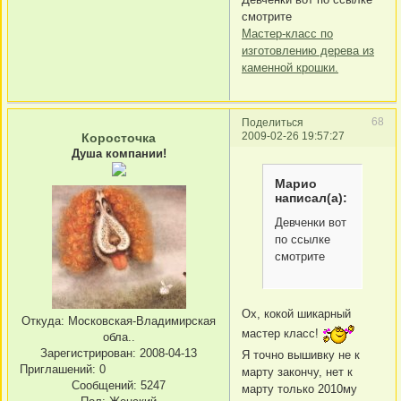
смотрите
Мастер-класс по
изготовлению дерева из
каменной крошки.
68
Поделиться
2009-02-26 19:57:27
Коросточка
Душа компании!
Марио
написал(а):
Девченки вот
по ссылке
смотрите
Ох, кокой шикарный
Откуда:
Московская-Владимирская
мастер класс!
обла..
Зарегистрирован
: 2008-04-13
Я точно вышивку не к
Приглашений:
0
марту закончу, нет к
Сообщений:
5247
марту только 2010му