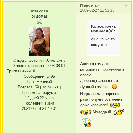
78
Поделиться
2009-02-27 21:53:35
strekoza
Я дома!
Коросточка
написал(а):
ещё какие-то
камушки,
Откуда:
Эстония г.Силламяэ
Анечка
,камушки,
Зарегистрирован
: 2006-08-01
которые ты применила в
Приглашений:
0
своём
Сообщений:
1495
деревце,называются -
Пол:
Женский
Лунный камень.
Возраст:
69
[1957-05-01]
Провел на форуме:
Изделие для первого
17 дней 22 часа
раза получилось очень
Последний визит:
даже красивое!
2021-05-19 21:49:01
Молодец!!!