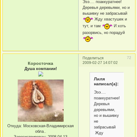
Эээ.... поаккуратнее!
Деревья деревьями, но и
вышивку не забрасывай
Жду хвастушек и
тут, и там
И хоть
разорвись, но порадуй
72
Поделиться
2009-02-27 14:07:02
Коросточка
Душа компании!
Лиля
написал(а):
Эээ....
поаккуратнее!
Деревья
деревьями,
но и вышивку
не
Откуда:
Московская-Владимирская
забрасывай
обла..
Жду
Зарегистрирован
: 2008-04-13