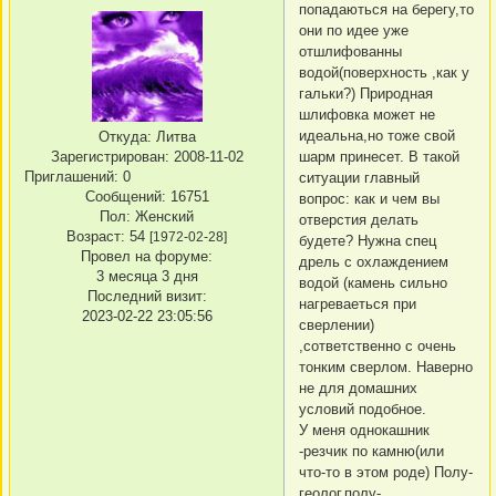
попадаються на берегу,то
они по идее уже
отшлифованны
водой(поверхность ,как у
гальки?) Природная
шлифовка может не
идеальна,но тоже свой
Откуда:
Литва
Зарегистрирован
: 2008-11-02
шарм принесет. В такой
Приглашений:
0
ситуации главный
Сообщений:
16751
вопрос: как и чем вы
Пол:
Женский
отверстия делать
Возраст:
54
[1972-02-28]
будете? Нужна спец
Провел на форуме:
дрель с охлаждением
3 месяца 3 дня
водой (камень сильно
Последний визит:
нагреваеться при
2023-02-22 23:05:56
сверлении)
,сответственно с очень
тонким сверлом. Наверно
не для домашних
условий подобное.
У меня однокашник
-резчик по камню(или
что-то в этом роде) Полу-
геолог,полу-