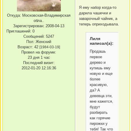
Я ему набор когда-то
дарила чашечки и
Откуда:
Московская-Владимирская
заварочный чайник, а
обла..
теперь оприходывала.
Зарегистрирован
: 2008-04-13
Приглашений:
0
Сообщений:
5247
Лиля
Пол:
Женский
написал(а):
Возраст:
42
[1984-03-19]
Продашь
Провел на форуме:
первое
23 дня 1 час
дерево и
Последний визит:
купишь ему
2012-01-20 12:16:36
новую и еще
более
красивую,
да? А
девевца эти,
мне кажется,
будут
разбирать
как горячие
пирожки у
тебя! Так что