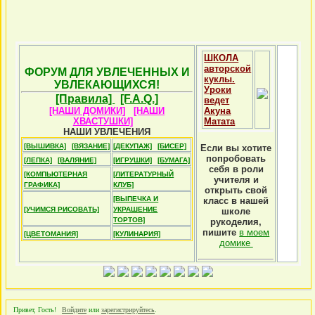
ШКОЛА
авторской
ФОРУМ ДЛЯ УВЛЕЧЕННЫХ И
куклы.
УВЛЕКАЮЩИХСЯ!
Уроки
[Правила]
[F.A.Q.]
ведет
[НАШИ ДОМИКИ]
[НАШИ
Акуна
ХВАСТУШКИ]
Матата
НАШИ УВЛЕЧЕНИЯ
[ВЫШИВКА]
[ВЯЗАНИЕ]
[ДЕКУПАЖ]
[БИСЕР]
Если вы хотите
попробовать
[ЛЕПКА]
[ВАЛЯНИЕ]
[ИГРУШКИ]
[БУМАГА]
себя в роли
[КОМПЬЮТЕРНАЯ
[ЛИТЕРАТУРНЫЙ
учителя и
ГРАФИКА]
КЛУБ]
открыть свой
[ВЫПЕЧКА И
класс в нашей
[УЧИМСЯ РИСОВАТЬ]
УКРАШЕНИЕ
школе
ТОРТОВ]
рукоделия,
пишите
в моем
[ЦВЕТОМАНИЯ]
[КУЛИНАРИЯ]
домике
Привет, Гость!
Войдите
или
зарегистрируйтесь
.