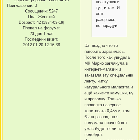
хвастушек и
Приглашений:
0
тут, и там И
Сообщений:
5247
хоть
Пол:
Женский
разорвись,
Возраст:
42
[1984-03-19]
но порадуй
Провел на форуме:
23 дня 1 час
Последний визит:
2012-01-20 12:16:36
Эх, поздно что-то
говорить заразилась.
После того как увидела
МК Марио заглянула в
интернет-магазин и
заказала эту специальню
ленту, нитку
натурального малахита и
ещё какие-то камушки, ну
и проволку. Только
проволка наверное
толстовата 0,45мм, там
была разная, но я
подумала прочней вот
ужас будет если не
подойдет.