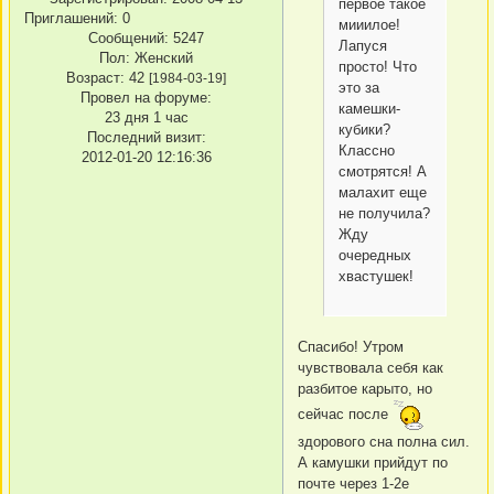
первое такое
Приглашений:
0
мииилое!
Сообщений:
5247
Лапуся
Пол:
Женский
просто! Что
Возраст:
42
[1984-03-19]
это за
Провел на форуме:
камешки-
23 дня 1 час
кубики?
Последний визит:
Классно
2012-01-20 12:16:36
смотрятся! А
малахит еще
не получила?
Жду
очередных
хвастушек!
Спасибо! Утром
чувствовала себя как
разбитое карыто, но
сейчас после
здорового сна полна сил.
А камушки прийдут по
почте через 1-2е