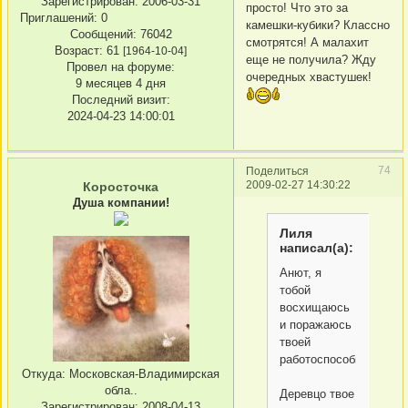
Зарегистрирован
: 2006-03-31
просто! Что это за
Приглашений:
0
камешки-кубики? Классно
Сообщений:
76042
смотрятся! А малахит
Возраст:
61
[1964-10-04]
еще не получила? Жду
Провел на форуме:
очередных хвастушек!
9 месяцев 4 дня
Последний визит:
2024-04-23 14:00:01
74
Поделиться
2009-02-27 14:30:22
Коросточка
Душа компании!
Лиля
написал(а):
Анют, я
тобой
восхищаюсь
и поражаюсь
твоей
работоспособности
Откуда:
Московская-Владимирская
обла..
Деревцо твое
Зарегистрирован
: 2008-04-13