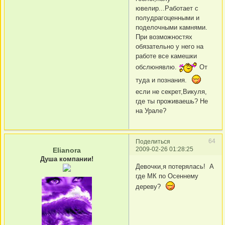
ювелир...Работает с
полудрагоценными и
поделочными камнями.
При возможностях
обязательно у него на
работе все камешки
обслюнявлю.
От
туда и познания.
если не секрет,Викуля,
где ты проживаешь? Не
на Урале?
64
Поделиться
2009-02-26 01:28:25
Elianora
Душа компании!
Девочки,я потерялась! А
где МК по Осеннему
дереву?