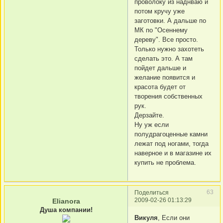
проволоку из наднваю и
потом кручу уже
заготовки. А дальше по
МК по "Осеннему
дереву". Все просто.
Только нужно захотеть
сделать это. А там
пойдет дальше и
желание появится и
красота будет от
творения собственных
рук.
Дерзайте.
Ну уж если
полудрагоценные камни
лежат под ногами, тогда
наверное и в магазине их
купить не проблема.
63
Поделиться
2009-02-26 01:13:29
Elianora
Душа компании!
Викуля
, Если они