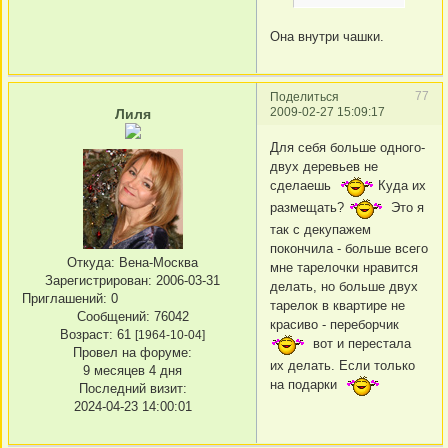
Она внутри чашки.
77
Поделиться
2009-02-27 15:09:17
Лиля
Для себя больше одного-
двух деревьев не
сделаешь
Куда их
размещать?
Это я
так с декупажем
покончила - больше всего
Откуда:
Вена-Москва
мне тарелочки нравится
Зарегистрирован
: 2006-03-31
делать, но больше двух
Приглашений:
0
тарелок в квартире не
Сообщений:
76042
красиво - переборчик
Возраст:
61
[1964-10-04]
вот и перестала
Провел на форуме:
их делать. Если только
9 месяцев 4 дня
на подарки
Последний визит:
2024-04-23 14:00:01