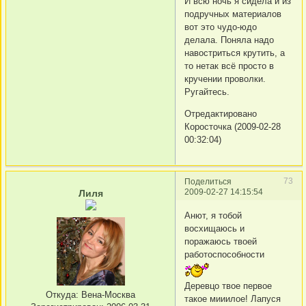
И всю ночь я сидела и из
подручных материалов
вот это чудо-юдо
делала. Поняла надо
навостриться крутить, а
то нетак всё просто в
кручении проволки.
Ругайтесь.
Отредактировано
Коросточка (2009-02-28
00:32:04)
73
Поделиться
2009-02-27 14:15:54
Лиля
Анют, я тобой
восхищаюсь и
поражаюсь твоей
работоспособности
Деревцо твое первое
Откуда:
Вена-Москва
такое мииилое! Лапуся