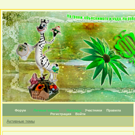
Форум
Личные топики
Награды
Участники
Правила
Регистрация
Войти
Активные темы