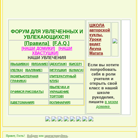
ШКОЛА
авторской
ФОРУМ ДЛЯ УВЛЕЧЕННЫХ И
куклы.
УВЛЕКАЮЩИХСЯ!
Уроки
[Правила]
[F.A.Q.]
ведет
[НАШИ ДОМИКИ]
[НАШИ
Акуна
ХВАСТУШКИ]
Матата
НАШИ УВЛЕЧЕНИЯ
[ВЫШИВКА]
[ВЯЗАНИЕ]
[ДЕКУПАЖ]
[БИСЕР]
Если вы хотите
попробовать
[ЛЕПКА]
[ВАЛЯНИЕ]
[ИГРУШКИ]
[БУМАГА]
себя в роли
[КОМПЬЮТЕРНАЯ
[ЛИТЕРАТУРНЫЙ
учителя и
ГРАФИКА]
КЛУБ]
открыть свой
[ВЫПЕЧКА И
класс в нашей
[УЧИМСЯ РИСОВАТЬ]
УКРАШЕНИЕ
школе
ТОРТОВ]
рукоделия,
пишите
в моем
[ЦВЕТОМАНИЯ]
[КУЛИНАРИЯ]
домике
Привет, Гость!
Войдите
или
зарегистрируйтесь
.