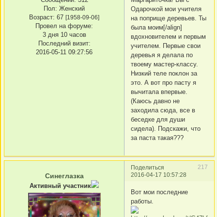
Пол:
Женский
Одарочкой мои учителя
Возраст:
67
[1958-09-06]
на поприще деревьев. Ты
Провел на форуме:
была моим[/align]
3 дня 10 часов
вдохновителем и первым
Последний визит:
учителем. Первые свои
2016-05-11 09:27:56
деревья я делала по
твоему мастер-классу.
Низкий теле поклон за
это. А вот про пасту я
вычитала впервые.
(Каюсь давно не
заходила сюда, все в
беседке для души
сидела). Подскажи, что
за паста такая???
217
Поделиться
2016-04-17 10:57:28
Синеглазка
Активный участник
Вот мои последние
работы.