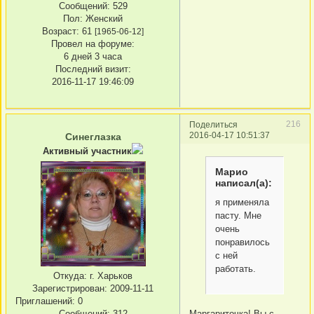
Сообщений:
529
Пол:
Женский
Возраст:
61
[1965-06-12]
Провел на форуме:
6 дней 3 часа
Последний визит:
2016-11-17 19:46:09
216
Поделиться
2016-04-17 10:51:37
Синеглазка
Активный участник
Марио
написал(а):
я применяла
пасту. Мне
очень
понравилось
с ней
работать.
Откуда:
г. Харьков
Зарегистрирован
: 2009-11-11
Приглашений:
0
Сообщений:
312
Маргариточка! Вы с