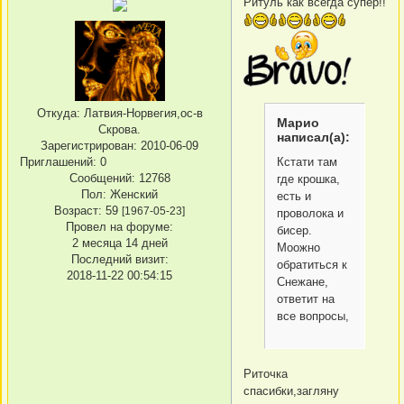
Ритуль как всегда супер!!
Откуда:
Латвия-Норвегия,ос-в
Марио
Скрова.
написал(а):
Зарегистрирован
: 2010-06-09
Приглашений:
0
Кстати там
Сообщений:
12768
где крошка,
Пол:
Женский
есть и
Возраст:
59
[1967-05-23]
проволока и
Провел на форуме:
бисер.
2 месяца 14 дней
Моожно
Последний визит:
обратиться к
2018-11-22 00:54:15
Снежане,
ответит на
все вопросы,
Риточка
спасибки,загляну