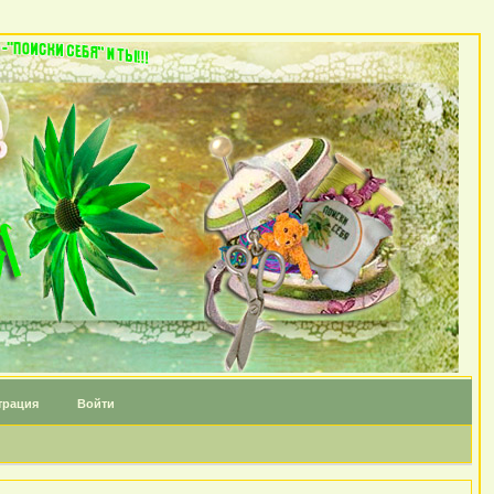
трация
Войти