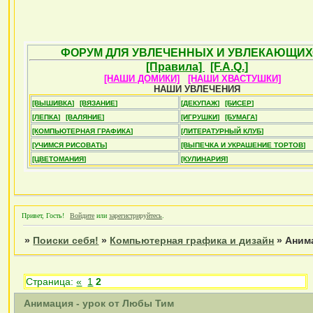
ФОРУМ ДЛЯ УВЛЕЧЕННЫХ И УВЛЕКАЮЩИХ
[Правила]
[F.A.Q.]
[НАШИ ДОМИКИ]
[НАШИ ХВАСТУШКИ]
НАШИ УВЛЕЧЕНИЯ
[ВЫШИВКА]
[ВЯЗАНИЕ]
[ДЕКУПАЖ]
[БИСЕР]
[ЛЕПКА]
[ВАЛЯНИЕ]
[ИГРУШКИ]
[БУМАГА]
[КОМПЬЮТЕРНАЯ ГРАФИКА]
[ЛИТЕРАТУРНЫЙ КЛУБ]
[УЧИМСЯ РИСОВАТЬ]
[ВЫПЕЧКА И УКРАШЕНИЕ ТОРТОВ]
[ЦВЕТОМАНИЯ]
[КУЛИНАРИЯ]
Привет, Гость!
Войдите
или
зарегистрируйтесь
.
»
Поиски себя!
»
Компьютерная графика и дизайн
»
Аним
Страница:
«
1
2
Анимация - урок от Любы Тим