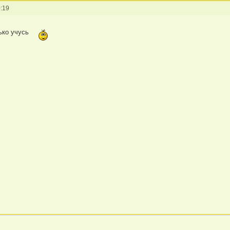
:19
ько учусь