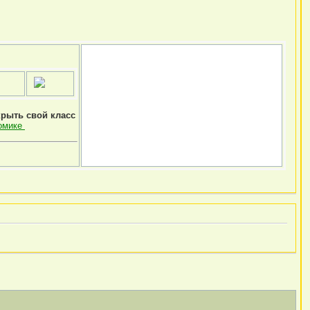
крыть свой класс
омике