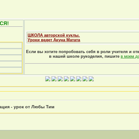
СЯ!
ШКОЛА авторской куклы.
Уроки ведет Акуна Матата
Если вы хотите попробовать себя в роли учителя и от
в нашей школе рукоделия, пишите
в моем д
ация - урок от Любы Тим