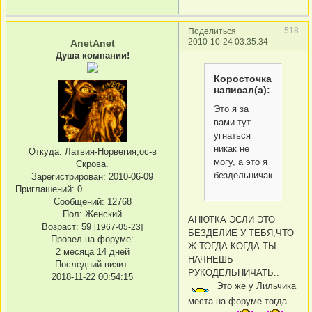
518
Поделиться
2010-10-24 03:35:34
AnetAnet
Душа компании!
Коросточка
написал(а):
Это я за
вами тут
угнаться
никак не
Откуда:
Латвия-Норвегия,ос-в
могу, а это я
Скрова.
бездельничаю.
Зарегистрирован
: 2010-06-09
Приглашений:
0
Сообщений:
12768
Пол:
Женский
АНЮТКА ЭСЛИ ЭТО
Возраст:
59
[1967-05-23]
БЕЗДЕЛИЕ У ТЕБЯ,ЧТО
Провел на форуме:
Ж ТОГДА КОГДА ТЫ
2 месяца 14 дней
НАЧНЕШЬ
Последний визит:
РУКОДЕЛЬНИЧАТЬ..
2018-11-22 00:54:15
Это же у Лильчика
места на форуме тогда