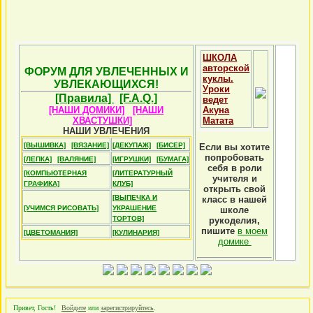
ШКОЛА
авторской
ФОРУМ ДЛЯ УВЛЕЧЕННЫХ И
куклы.
УВЛЕКАЮЩИХСЯ!
Уроки
[Правила]
[F.A.Q.]
ведет
[НАШИ ДОМИКИ]
[НАШИ
Акуна
ХВАСТУШКИ]
Матата
НАШИ УВЛЕЧЕНИЯ
[ВЫШИВКА]
[ВЯЗАНИЕ]
[ДЕКУПАЖ]
[БИСЕР]
Если вы хотите
попробовать
[ЛЕПКА]
[ВАЛЯНИЕ]
[ИГРУШКИ]
[БУМАГА]
себя в роли
[КОМПЬЮТЕРНАЯ
[ЛИТЕРАТУРНЫЙ
учителя и
ГРАФИКА]
КЛУБ]
открыть свой
[ВЫПЕЧКА И
класс в нашей
[УЧИМСЯ РИСОВАТЬ]
УКРАШЕНИЕ
школе
ТОРТОВ]
рукоделия,
пишите
в моем
[ЦВЕТОМАНИЯ]
[КУЛИНАРИЯ]
домике
Привет, Гость!
Войдите
или
зарегистрируйтесь
.