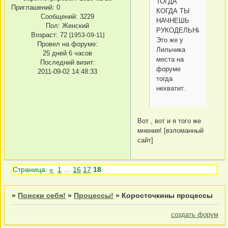
ТОГДА
Приглашений:
0
КОГДА ТЫ
Сообщений:
3229
НАЧНЕШЬ
Пол:
Женский
РУКОДЕЛЬНИЧАТЬ..
Возраст:
72
[1953-09-11]
Это же у
Провел на форуме:
Лильчика
25 дней 6 часов
места на
Последний визит:
форуме
2011-09-02 14:48:33
тогда
нехватит.
Вот , вот и я того же
мнения! [взломанный
сайт]
Страница:
«
1
…
16
17
18
»
Поиски себя!
»
Процессы!
»
Коросточкины процессы
создать форум