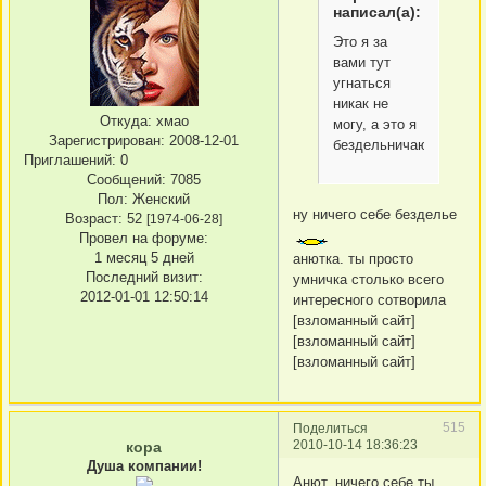
написал(а):
Это я за
вами тут
угнаться
никак не
Откуда:
хмао
могу, а это я
Зарегистрирован
: 2008-12-01
бездельничаю.
Приглашений:
0
Сообщений:
7085
Пол:
Женский
ну ничего себе безделье
Возраст:
52
[1974-06-28]
Провел на форуме:
1 месяц 5 дней
анютка. ты просто
Последний визит:
умничка столько всего
2012-01-01 12:50:14
интересного сотворила
[взломанный сайт]
[взломанный сайт]
[взломанный сайт]
515
Поделиться
2010-10-14 18:36:23
кора
Душа компании!
Анют, ничего себе ты