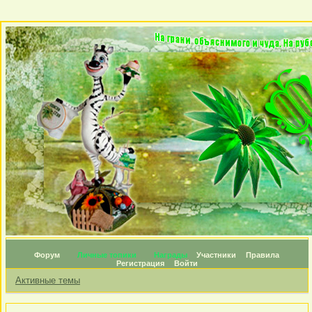
Форум
Личные топики
Награды
Участники
Правила
Регистрация
Войти
Активные темы