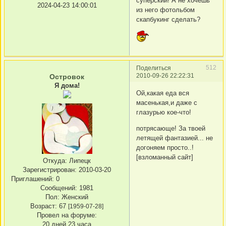
суперский! А не хочешь
2024-04-23 14:00:01
из него фотольбом
скапбукинг сделать?
512
Поделиться
2010-09-26 22:22:31
Островок
Я дома!
Ой,какая еда вся
масенькая,и даже с
глазурью кое-что!
потрясающе! За твоей
летящей фантазией... не
догоняем просто..!
[взломанный сайт]
Откуда:
Липецк
Зарегистрирован
: 2010-03-20
Приглашений:
0
Сообщений:
1981
Пол:
Женский
Возраст:
67
[1959-07-28]
Провел на форуме:
20 дней 23 часа