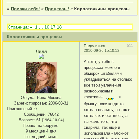
»
Поиски себя!
»
Процессы!
»
Коросточкины процессы
Страница:
«
1
…
16
17
18
Коросточкины процессы
511
Поделиться
2010-09-26 15:10:12
Лиля
Анюта, у тебя в
процессах можно в
обморок штабелями
укладываться на столько
все твои увлечения
разнообразны и
креативны
я
Откуда:
Вена-Москва
Зарегистрирован
: 2006-03-31
бумагу тоже когда-то
Приглашений:
0
хотела сварить, но так в
Сообщений:
76042
хотелках и осталось, а
Возраст:
61
[1964-10-04]
ты мало того, что
Провел на форуме:
сварила, так еще и
9 месяцев 4 дня
использовала - блокнот
Последний визит: