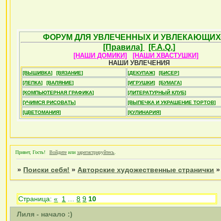
ФОРУМ ДЛЯ УВЛЕЧЕННЫХ И УВЛЕКАЮЩИХ
[Правила]
[F.A.Q.]
[НАШИ ДОМИКИ]
[НАШИ ХВАСТУШКИ]
НАШИ УВЛЕЧЕНИЯ
[ВЫШИВКА]
[ВЯЗАНИЕ]
[ДЕКУПАЖ]
[БИСЕР]
[ЛЕПКА]
[ВАЛЯНИЕ]
[ИГРУШКИ]
[БУМАГА]
[КОМПЬЮТЕРНАЯ ГРАФИКА]
[ЛИТЕРАТУРНЫЙ КЛУБ]
[УЧИМСЯ РИСОВАТЬ]
[ВЫПЕЧКА И УКРАШЕНИЕ ТОРТОВ]
[ЦВЕТОМАНИЯ]
[КУЛИНАРИЯ]
Привет, Гость!
Войдите
или
зарегистрируйтесь
.
»
Поиски себя!
»
Авторские художественные странички
Страница:
«
1
…
8
9
10
Лиля - начало :)