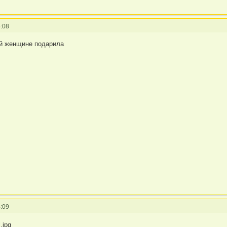
:08
ей женщине подарила
:09