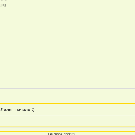
»
Лиля - начало :)
Lili 2006-2021©