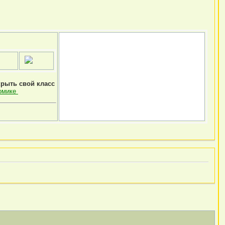
крыть свой класс
омике