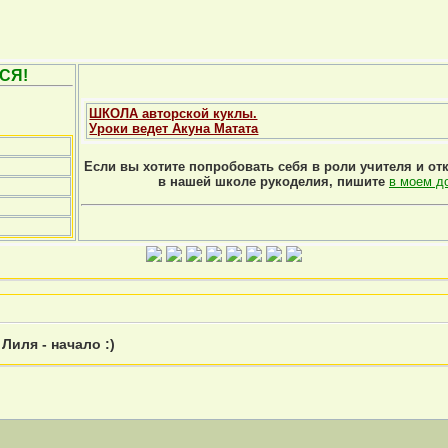
СЯ!
ШКОЛА авторской куклы.
Уроки ведет Акуна Матата
Если вы хотите попробовать себя в роли учителя и от
в нашей школе рукоделия, пишите
в моем д
»
Лиля - начало :)