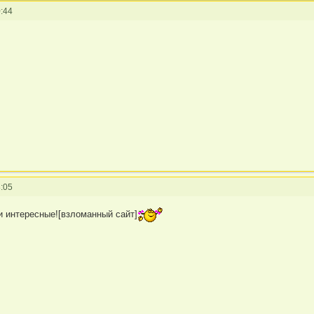
:44
:05
и интересные![взломанный сайт]