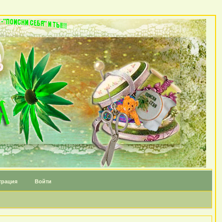
трация
Войти