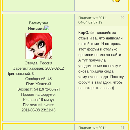
40
Поделиться
2011-
04-04 02:57:19
Вахмурка
Новичок
КорОлёк
, спасибо за
отзыв и за, что написали
в этой теме. Я потеряла
этот форум и столько
времени не могла найти.
А тут получила
Откуда:
Россия
уведомление на почту и
Зарегистрирован
: 2009-02-12
снова пришла сюда,
Приглашений:
0
чему очень рада. Положу
Сообщений:
48
форум в закладки, чтобы
Пол:
Женский
не потерять снова.))
Возраст:
54
[1972-06-27]
Провел на форуме:
10 часов 16 минут
Последний визит:
2011-05-08 23:21:43
41
Поделиться
2011-