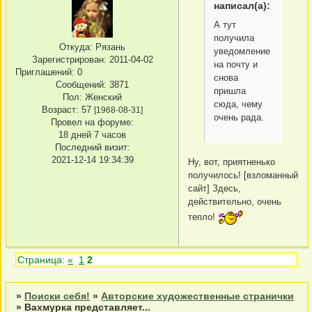
написал(а):
А тут
получила
Откуда:
Рязань
уведомление
Зарегистрирован
: 2011-04-02
на почту и
Приглашений:
0
снова
Сообщений:
3871
пришла
Пол:
Женский
сюда, чему
Возраст:
57
[1968-08-31]
очень рада.
Провел на форуме:
18 дней 7 часов
Последний визит:
2021-12-14 19:34:39
Ну, вот, приятненько
получилось! [взломанный
сайт] Здесь,
действительно, очень
тепло!
Страница:
«
1
2
»
Поиски себя!
»
Авторские художественные странички
»
Вахмурка представляет...