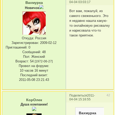
04-04 03:03:17
Вахмурка
Новичок
Вот вам, пожалуй, из
самого свеженького. Это
я недавно нашла какую-
то онлайновую рисовалку
и нарисовала что-то
такое приятное.
Откуда:
Россия
Зарегистрирован
: 2009-02-12
Приглашений:
0
Сообщений:
48
Пол:
Женский
Возраст:
54
[1972-06-27]
Провел на форуме:
10 часов 16 минут
Последний визит:
2011-05-08 23:21:43
42
Поделиться
2011-
04-04 15:16:55
КорОлек
Душа компании!
Вахмурка