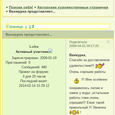
»
Поиски себя!
»
Авторские художественные странички
»
Вахмурка представляет...
Страница:
«
1
2
Вахмурка представляет...
31
Поделиться
2009-04-01 09:17:25
Luba
Активный участник
Вахмурка
,
Зарегистрирован
: 2009-01-19
Спасибо за доставленное
Приглашений:
0
удовольствие!!!
Сообщений:
480
Провел на форуме:
Очень хорошие работы
3 дня 20 часов
!!! Мне особенно
Последний визит:
2014-02-14 15:29:12
понравились лилии и
замок у воды ,остальные
работы тоже очень
хорошие!!! Ежик такой
прикольный !!! Умничка
!