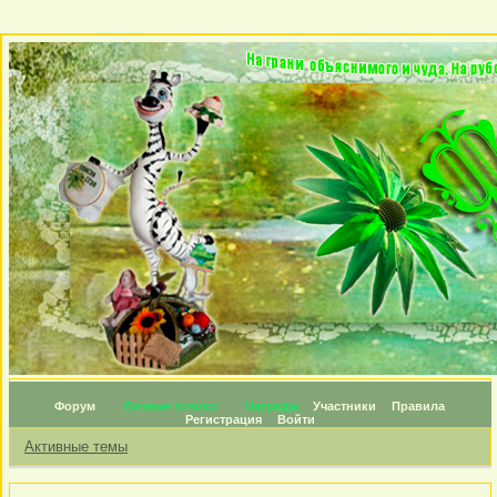
Форум
Личные топики
Награды
Участники
Правила
Регистрация
Войти
Активные темы