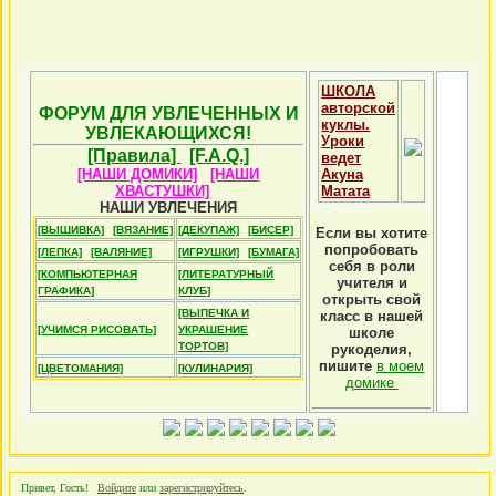
ШКОЛА
авторской
ФОРУМ ДЛЯ УВЛЕЧЕННЫХ И
куклы.
УВЛЕКАЮЩИХСЯ!
Уроки
[Правила]
[F.A.Q.]
ведет
[НАШИ ДОМИКИ]
[НАШИ
Акуна
ХВАСТУШКИ]
Матата
НАШИ УВЛЕЧЕНИЯ
[ВЫШИВКА]
[ВЯЗАНИЕ]
[ДЕКУПАЖ]
[БИСЕР]
Если вы хотите
попробовать
[ЛЕПКА]
[ВАЛЯНИЕ]
[ИГРУШКИ]
[БУМАГА]
себя в роли
[КОМПЬЮТЕРНАЯ
[ЛИТЕРАТУРНЫЙ
учителя и
ГРАФИКА]
КЛУБ]
открыть свой
[ВЫПЕЧКА И
класс в нашей
[УЧИМСЯ РИСОВАТЬ]
УКРАШЕНИЕ
школе
ТОРТОВ]
рукоделия,
пишите
в моем
[ЦВЕТОМАНИЯ]
[КУЛИНАРИЯ]
домике
Привет, Гость!
Войдите
или
зарегистрируйтесь
.