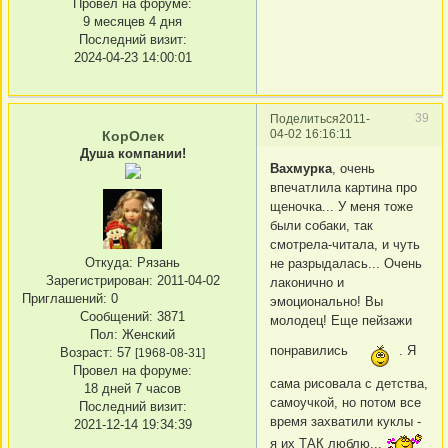
Провел на форуме:
9 месяцев 4 дня
Последний визит:
2024-04-23 14:00:01
39
Поделиться
2011-
04-02 16:16:11
КорОлек
Душа компании!
Вахмурка
, очень
впечатлила картина про
щеночка... У меня тоже
были собаки, так
смотрела-читала, и чуть
Откуда:
Рязань
не разрыдалась... Очень
Зарегистрирован
: 2011-04-02
лаконично и
Приглашений:
0
эмоционально! Вы
Сообщений:
3871
молодец! Еще пейзажи
Пол:
Женский
понравились
. Я
Возраст:
57
[1968-08-31]
Провел на форуме:
сама рисовала с детства,
18 дней 7 часов
самоучкой, но потом все
Последний визит:
время захватили куклы -
2021-12-14 19:34:39
я их ТАК люблю...