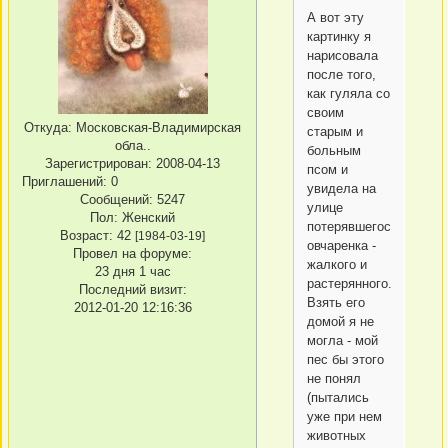
А вот эту
картинку я
нарисовала
после того,
как гуляла со
своим
Откуда:
Московская-Владимирская
старым и
обла..
больным
Зарегистрирован
: 2008-04-13
псом и
Приглашений:
0
увидела на
Сообщений:
5247
улице
Пол:
Женский
потерявшегося
Возраст:
42
[1984-03-19]
овчаренка -
Провел на форуме:
жалкого и
23 дня 1 час
растерянного.
Последний визит:
Взять его
2012-01-20 12:16:36
домой я не
могла - мой
пес бы этого
не понял
(пытались
уже при нем
животных