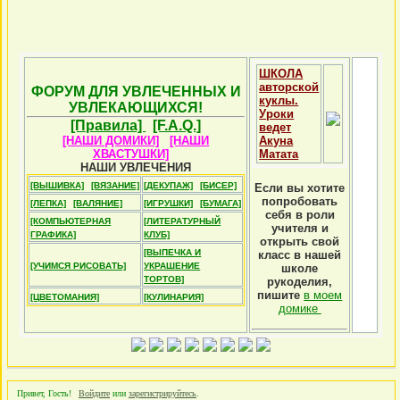
ШКОЛА
авторской
ФОРУМ ДЛЯ УВЛЕЧЕННЫХ И
куклы.
УВЛЕКАЮЩИХСЯ!
Уроки
[Правила]
[F.A.Q.]
ведет
[НАШИ ДОМИКИ]
[НАШИ
Акуна
ХВАСТУШКИ]
Матата
НАШИ УВЛЕЧЕНИЯ
[ВЫШИВКА]
[ВЯЗАНИЕ]
[ДЕКУПАЖ]
[БИСЕР]
Если вы хотите
попробовать
[ЛЕПКА]
[ВАЛЯНИЕ]
[ИГРУШКИ]
[БУМАГА]
себя в роли
[КОМПЬЮТЕРНАЯ
[ЛИТЕРАТУРНЫЙ
учителя и
ГРАФИКА]
КЛУБ]
открыть свой
[ВЫПЕЧКА И
класс в нашей
[УЧИМСЯ РИСОВАТЬ]
УКРАШЕНИЕ
школе
ТОРТОВ]
рукоделия,
пишите
в моем
[ЦВЕТОМАНИЯ]
[КУЛИНАРИЯ]
домике
Привет, Гость!
Войдите
или
зарегистрируйтесь
.