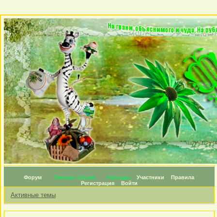
Форум
Личные топики
Награды
Участники
Правила
Регистрация
Войти
Активные темы