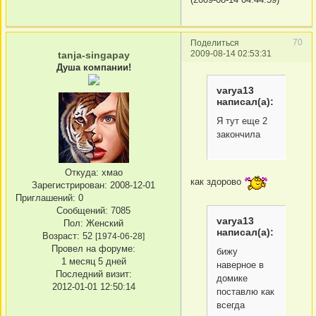
70
Поделиться
2009-08-14 02:53:31
tanja-singapay
Душа компании!
varya13
написал(а):
Я тут еще 2
закончила
Откуда:
хмао
как здорово
Зарегистрирован
: 2008-12-01
Приглашений:
0
Сообщений:
7085
varya13
Пол:
Женский
написал(а):
Возраст:
52
[1974-06-28]
Провел на форуме:
бижу
1 месяц 5 дней
наверное в
Последний визит:
домике
2012-01-01 12:50:14
поставлю как
всегда