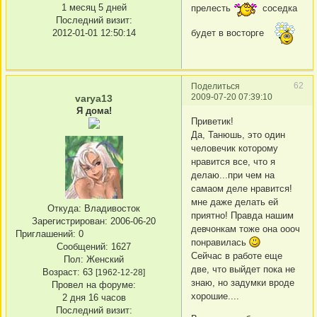
1 месяц 5 дней
прелесть
соседка
Последний визит:
2012-01-01 12:50:14
будет в восторге
62
Поделиться
2009-07-20 07:39:10
varya13
Я дома!
Приветик!
Да, Танюшь, это один
человечик которому
нравится все, что я
делаю...при чем на
самаом деле нравится!
мне даже делать ей
Откуда:
Владивосток
приятно! Правда нашим
Зарегистрирован
: 2006-06-20
девчонкам тоже она оооч
Приглашений:
0
понравилась
Сообщений:
1627
Сейчас в работе еще
Пол:
Женский
две, что выйдет пока не
Возраст:
63
[1962-12-28]
знаю, но задумки вроде
Провел на форуме:
хорошие....
2 дня 16 часов
Последний визит: