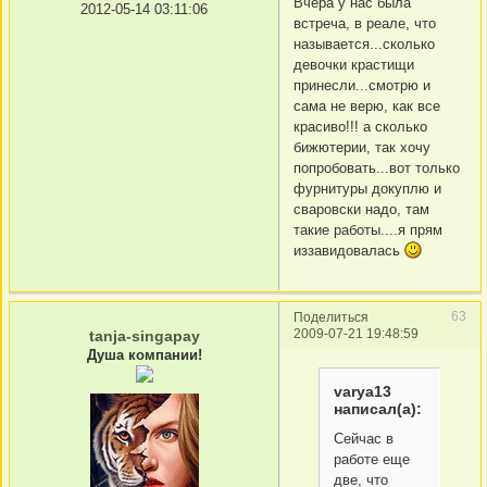
Вчера у нас была
2012-05-14 03:11:06
встреча, в реале, что
называется...сколько
девочки крастищи
принесли...смотрю и
сама не верю, как все
красиво!!! а сколько
бижютерии, так хочу
попробовать...вот только
фурнитуры докуплю и
сваровски надо, там
такие работы....я прям
иззавидовалась
63
Поделиться
2009-07-21 19:48:59
tanja-singapay
Душа компании!
varya13
написал(а):
Сейчас в
работе еще
две, что