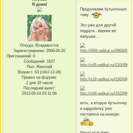
Я дома!
Продолжаем бутылочную
тему
Это уже для другой
подруги...вернее ее
бабушки....
Откуда:
Владивосток
Зарегистрирован
: 2006-06-20
Приглашений:
0
Сообщений:
1627
Пол:
Женский
Возраст:
63
[1962-12-28]
Провел на форуме:
2 дня 16 часов
Последний визит:
2012-05-14 03:11:06
воть, а вторую бутылочку
и кардобочку ужо
поставила на конкурс
Чечаз еще бижу