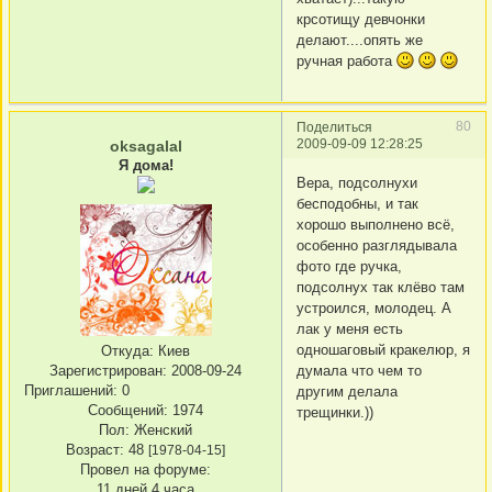
крсотищу девчонки
делают....опять же
ручная работа
80
Поделиться
2009-09-09 12:28:25
oksagalal
Я дома!
Вера, подсолнухи
бесподобны, и так
хорошо выполнено всё,
особенно разглядывала
фото где ручка,
подсолнух так клёво там
устроился, молодец. А
лак у меня есть
одношаговый кракелюр, я
Откуда:
Киев
думала что чем то
Зарегистрирован
: 2008-09-24
Приглашений:
0
другим делала
Сообщений:
1974
трещинки.))
Пол:
Женский
Возраст:
48
[1978-04-15]
Провел на форуме:
11 дней 4 часа