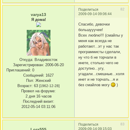
82
Поделиться
2009-09-14 09:06:44
varya13
Я дома!
Спасибо, девочки
большууучее!
Всех люблю!!! (смайлы у
меня как всегда не
работают...эт у нас так
программисты сделали,
ну что б не торчали в
Откуда:
Владивосток
инете, столько чего не
Зарегистрирован
: 2006-06-20
доступно...угу,
Приглашений:
0
угадали...смешные...холявн
Сообщений:
1627
инет и не торчать...я и
Пол:
Женский
без смайлов могу
)
Возраст:
63
[1962-12-28]
Провел на форуме:
2 дня 16 часов
Последний визит:
2012-05-14 03:11:06
83
Поделиться
2009-09-14 09:15:03
Lora555