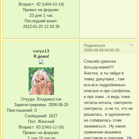
Возраст:
42
[1984-03-19]
Провел на форуме:
23 дня 1 час
Последний визит:
2012-01-20 12:16:36
79
Поделиться
2009-09-09 04:05:20
varya13
Я дома!
Спасибо девочки
большучееее!!!!
Анютка, а ты зайди в
темку декупажа...там
все-все подробненько
описано и про салфетки,
и про лаки...я ведь тоже
Откуда:
Владивосток
читала-читала, смотреле-
Зарегистрирован
: 2006-06-20
смотрела...и не то, что не
Приглашений:
0
решалась, я однозначно
Сообщений:
1627
не собиралась этим
Пол:
Женский
заниматься...Ну какое
Возраст:
63
[1962-12-28]
сравнение вышивка
Провел на форуме:
крестиком и декупаж...Ну
2 дня 16 часов