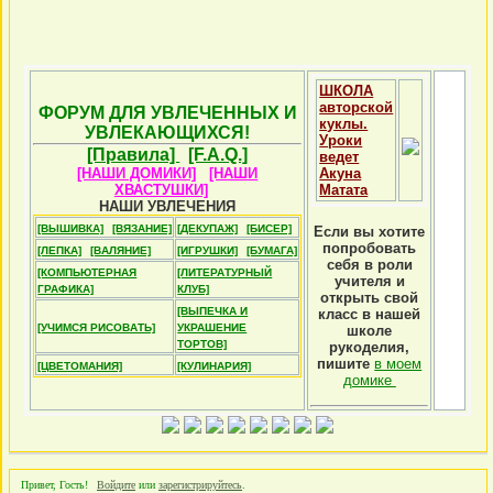
ШКОЛА
авторской
ФОРУМ ДЛЯ УВЛЕЧЕННЫХ И
куклы.
УВЛЕКАЮЩИХСЯ!
Уроки
[Правила]
[F.A.Q.]
ведет
[НАШИ ДОМИКИ]
[НАШИ
Акуна
ХВАСТУШКИ]
Матата
НАШИ УВЛЕЧЕНИЯ
[ВЫШИВКА]
[ВЯЗАНИЕ]
[ДЕКУПАЖ]
[БИСЕР]
Если вы хотите
попробовать
[ЛЕПКА]
[ВАЛЯНИЕ]
[ИГРУШКИ]
[БУМАГА]
себя в роли
[КОМПЬЮТЕРНАЯ
[ЛИТЕРАТУРНЫЙ
учителя и
ГРАФИКА]
КЛУБ]
открыть свой
[ВЫПЕЧКА И
класс в нашей
[УЧИМСЯ РИСОВАТЬ]
УКРАШЕНИЕ
школе
ТОРТОВ]
рукоделия,
пишите
в моем
[ЦВЕТОМАНИЯ]
[КУЛИНАРИЯ]
домике
Привет, Гость!
Войдите
или
зарегистрируйтесь
.