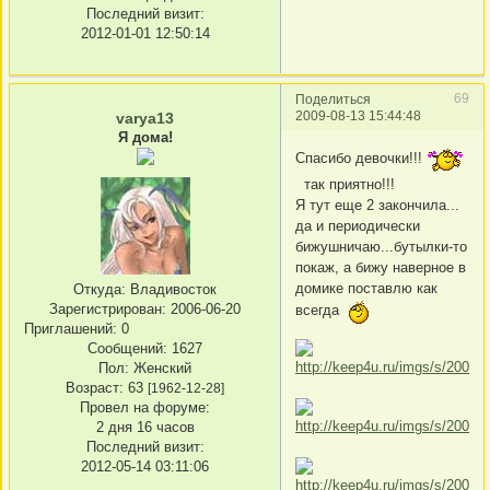
Последний визит:
2012-01-01 12:50:14
69
Поделиться
2009-08-13 15:44:48
varya13
Я дома!
Спасибо девочки!!!
так приятно!!!
Я тут еще 2 закончила...
да и периодически
бижушничаю...бутылки-то
покаж, а бижу наверное в
домике поставлю как
Откуда:
Владивосток
Зарегистрирован
: 2006-06-20
всегда
Приглашений:
0
Сообщений:
1627
Пол:
Женский
Возраст:
63
[1962-12-28]
Провел на форуме:
2 дня 16 часов
Последний визит:
2012-05-14 03:11:06