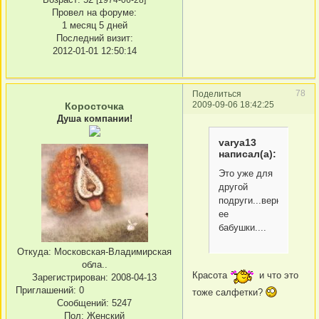
Провел на форуме:
1 месяц 5 дней
Последний визит:
2012-01-01 12:50:14
78
Поделиться
2009-09-06 18:42:25
Коросточка
Душа компании!
varya13
написал(а):
Это уже для
другой
подруги...вернее
ее
бабушки....
Откуда:
Московская-Владимирская
обла..
Красота
и что это
Зарегистрирован
: 2008-04-13
Приглашений:
0
тоже салфетки?
Сообщений:
5247
Пол:
Женский