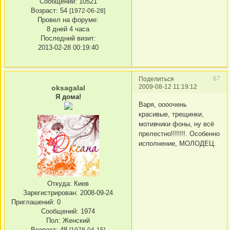
Сообщений:
10521
Возраст:
54
[1972-06-28]
Провел на форуме:
8 дней 4 часа
Последний визит:
2013-02-28 00:19:40
67
Поделиться
2009-08-12 11:19:12
oksagalal
Я дома!
Варя, оооочень
красивые, трещинки,
мотивчики фоны, ну всё
прелестно!!!!!!!. Особенно
исполнение, МОЛОДЕЦ.
Откуда:
Киев
Зарегистрирован
: 2008-09-24
Приглашений:
0
Сообщений:
1974
Пол:
Женский
Возраст:
48
[1978-04-15]