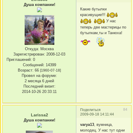
Душа компании!
Какие бутылки
красивущие!!!
У нас
теперь две мастерицы по
бутылкам,ты и Танюха!
Откуда:
Москва
Зарегистрирован
: 2008-12-03
Приглашений:
0
Сообщений:
14399
Возраст:
66
[1960-07-18]
Провел на форуме:
2 месяца 6 дней
Последний визит:
2014-10-26 20:33:11
84
Поделиться
2009-09-18 14:11:44
Larissa2
Душа компании!
varya13
, вумница,
молодец. У нас тут одни