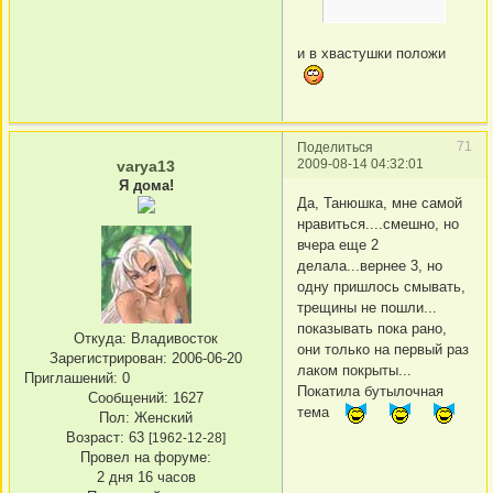
и в хвастушки положи
71
Поделиться
2009-08-14 04:32:01
varya13
Я дома!
Да, Танюшка, мне самой
нравиться....смешно, но
вчера еще 2
делала...вернее 3, но
одну пришлось смывать,
трещины не пошли...
показывать пока рано,
Откуда:
Владивосток
они только на первый раз
Зарегистрирован
: 2006-06-20
лаком покрыты...
Приглашений:
0
Покатила бутылочная
Сообщений:
1627
тема
Пол:
Женский
Возраст:
63
[1962-12-28]
Провел на форуме:
2 дня 16 часов