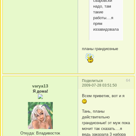
сваровски
надо, там
такие
работы....я
прям
иззавидовалась
планы грандиозные
64
Поделиться
2009-07-28 03:51:50
varya13
Я дома!
Всем приветик, вот и я
Тань, планы
действительно
грандиозные! эт муж пока
мочит так сказать....я
Откуда:
Владивосток
ведь заказала 3 набора