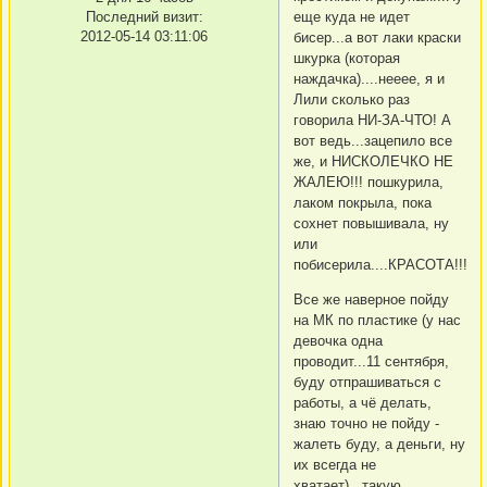
еще куда не идет
Последний визит:
2012-05-14 03:11:06
бисер...а вот лаки краски
шкурка (которая
наждачка)....нееее, я и
Лили сколько раз
говорила НИ-ЗА-ЧТО! А
вот ведь...зацепило все
же, и НИСКОЛЕЧКО НЕ
ЖАЛЕЮ!!! пошкурила,
лаком покрыла, пока
сохнет повышивала, ну
или
побисерила....КРАСОТА!!!
Все же наверное пойду
на МК по пластике (у нас
девочка одна
проводит...11 сентября,
буду отпрашиваться с
работы, а чё делать,
знаю точно не пойду -
жалеть буду, а деньги, ну
их всегда не
хватает)...такую