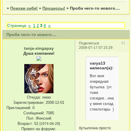
»
Поиски себя!
»
Процессы!
»
Проба чего-то нового....
Страница:
«
1
2
3
4
»
Проба чего-то нового....
61
Поделиться
2009-07-17 07:15:29
tanja-singapay
Душа компании!
varya13
написал(а):
Вот моя
очередная
бутылка (эт
тоже
Откуда:
хмао
соседке...она
Зарегистрирован
: 2008-12-01
у меня склад
Приглашений:
0
стеклотары )
Сообщений:
7085
Пол:
Женский
Возраст:
52
[1974-06-28]
бутылочка просто
Провел на форуме: