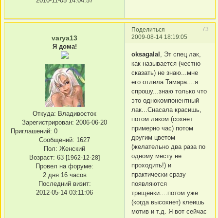
2010-11-05 14:04:57
73
Поделиться
2009-08-14 18:19:05
varya13
Я дома!
oksagalal
, Эт спец лак,
как называется (честно
сказать) не знаю...мне
его отлила Тамара....я
спрошу...знаю только что
это однокомпонентный
лак...Снасала красишь,
Откуда:
Владивосток
потом лаком (сохнет
Зарегистрирован
: 2006-06-20
примерно час) потом
Приглашений:
0
другим цветом
Сообщений:
1627
(желательно два раза по
Пол:
Женский
одному месту не
Возраст:
63
[1962-12-28]
проходить!) и
Провел на форуме:
практически сразу
2 дня 16 часов
появляются
Последний визит:
2012-05-14 03:11:06
трещенки....потом уже
(когда высохнет) клеишь
мотив и т.д. Я вот сейчас