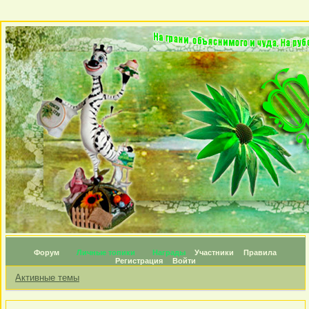
Форум
Личные топики
Награды
Участники
Правила
Регистрация
Войти
Активные темы