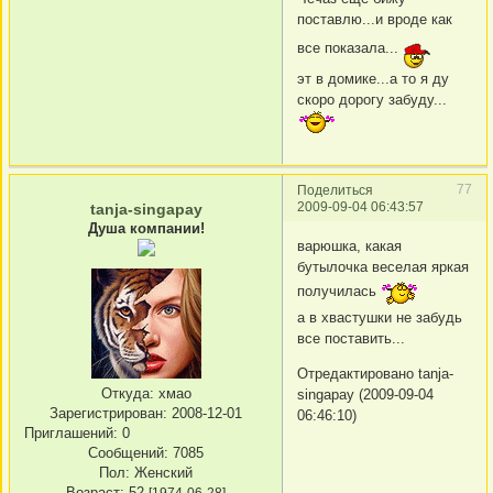
поставлю...и вроде как
все показала...
эт в домике...а то я ду
скоро дорогу забуду...
77
Поделиться
2009-09-04 06:43:57
tanja-singapay
Душа компании!
варюшка, какая
бутылочка веселая яркая
получилась
а в хвастушки не забудь
все поставить...
Отредактировано tanja-
Откуда:
хмао
singapay (2009-09-04
Зарегистрирован
: 2008-12-01
06:46:10)
Приглашений:
0
Сообщений:
7085
Пол:
Женский
Возраст:
52
[1974-06-28]