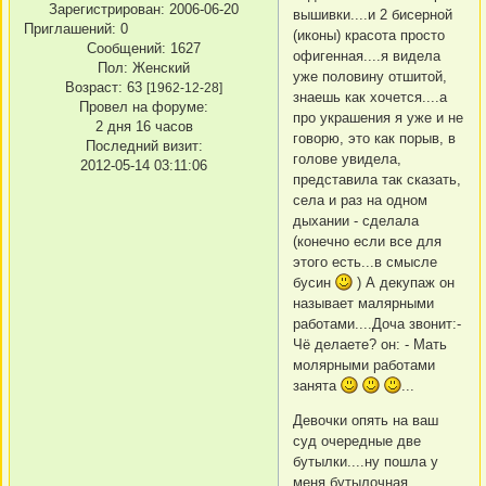
Зарегистрирован
: 2006-06-20
вышивки....и 2 бисерной
Приглашений:
0
(иконы) красота просто
Сообщений:
1627
офигенная....я видела
Пол:
Женский
уже половину отшитой,
Возраст:
63
[1962-12-28]
знаешь как хочется....а
Провел на форуме:
про украшения я уже и не
2 дня 16 часов
говорю, это как порыв, в
Последний визит:
голове увидела,
2012-05-14 03:11:06
представила так сказать,
села и раз на одном
дыхании - сделала
(конечно если все для
этого есть...в смысле
бусин
) А декупаж он
называет малярными
работами....Доча звонит:-
Чё делаете? он: - Мать
молярными работами
занята
...
Девочки опять на ваш
суд очередные две
бутылки....ну пошла у
меня бутылочная