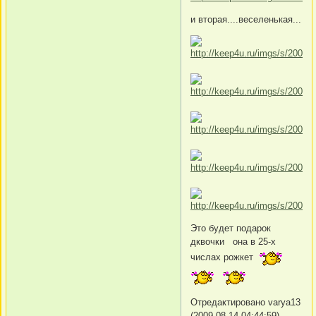
и вторая....веселенькая...
Это будет подарок
дквочки она в 25-х
числах рожкет
Отредактировано varya13
(2009-08-14 04:44:59)