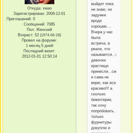
выйдет пока
Откуда:
хмао
не знаю, но
Зарегистрирован
: 2008-12-01
задумки
Приглашений:
0
вроде
Сообщений:
7085
хорошие....
Пол:
Женский
Вчера у нас
Возраст:
52
[1974-06-28]
была
Провел на форуме:
встреча, в
1 месяц 5 дней
реале, что
Последний визит:
называется...сколько
2012-01-01 12:50:14
девочки
крастищи
принесли...смотрю
и сама не
верю, как все
красиво!!! а
сколько
бижютерии,
так хочу
попробовать...вот
только
фурнитуры
докуплю и