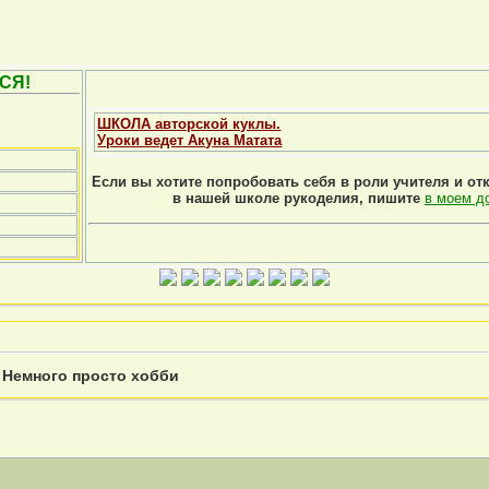
СЯ!
ШКОЛА авторской куклы.
Уроки ведет Акуна Матата
Если вы хотите попробовать себя в роли учителя и от
в нашей школе рукоделия, пишите
в моем д
»
Немного просто хобби