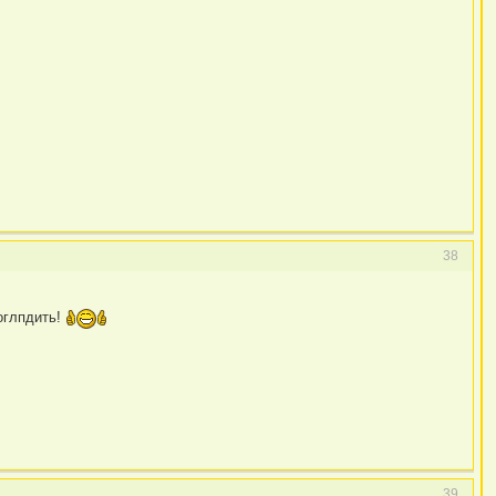
38
поглпдить!
39