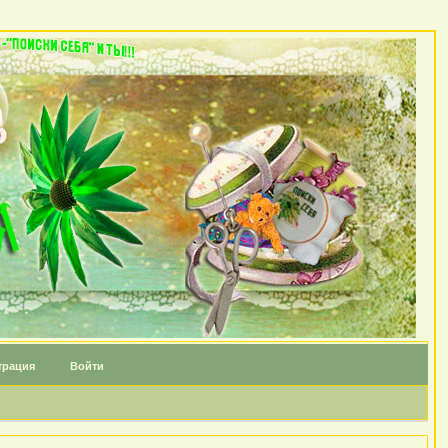
трация
Войти