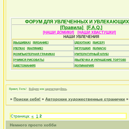
ФОРУМ ДЛЯ УВЛЕЧЕННЫХ И УВЛЕКАЮЩИХ
[Правила]
[F.A.Q.]
[НАШИ ДОМИКИ]
[НАШИ ХВАСТУШКИ]
НАШИ УВЛЕЧЕНИЯ
[ВЫШИВКА]
[ВЯЗАНИЕ]
[ДЕКУПАЖ]
[БИСЕР]
[ЛЕПКА]
[ВАЛЯНИЕ]
[ИГРУШКИ]
[БУМАГА]
[КОМПЬЮТЕРНАЯ ГРАФИКА]
[ЛИТЕРАТУРНЫЙ КЛУБ]
[УЧИМСЯ РИСОВАТЬ]
[ВЫПЕЧКА И УКРАШЕНИЕ ТОРТОВ]
[ЦВЕТОМАНИЯ]
[КУЛИНАРИЯ]
Привет, Гость!
Войдите
или
зарегистрируйтесь
.
»
Поиски себя!
»
Авторские художественные странички
Страница:
«
1
2
Немного просто хобби