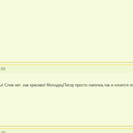
:03
! Слов нет ,как красиво! Молодец!Тигор просто лапочка,так и хочется 
:10