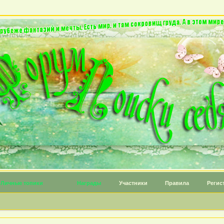
Личные топики
Награды
Участники
Правила
Регис