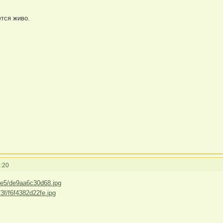
ется живо.
:20