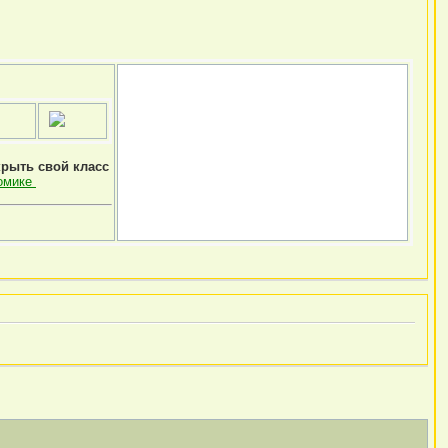
крыть свой класс
омике