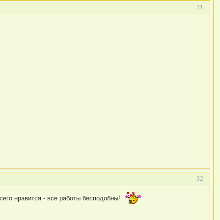
31
32
 всего нравится - все работы бесподобны!