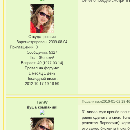
Отчёт о поездке смотрите
Откуда:
россия
Зарегистрирован
: 2009-08-04
Приглашений:
0
Сообщений:
5327
Пол:
Женский
Возраст:
49
[1977-03-14]
Провел на форуме:
1 месяц 1 день
Последний визит:
2012-10-17 19:18:59
Поделиться
2010-01-02 18:46
TanW
Душа компании!
31 числа муж принёс пол т
равно сделать и свой. Тол
рецептам Ларисочки): корж
это замес бисквита (пока б