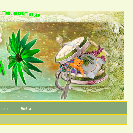
трация
Войти