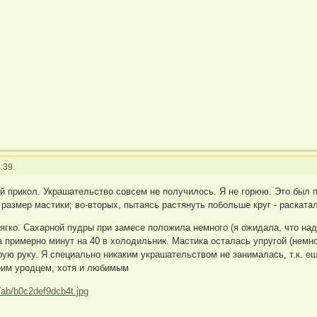
:39
ой прикол. Украшательство совсем не получилось. Я не горюю. Это был 
 размер мастики; во-вторых, пытаясь растянуть побольше круг - раскатал
ягко. Сахарной пудры при замесе положила немного (я ожидала, что на
 примерно минут на 40 в холодильник. Мастика осталась упругой (немно
ую руку. Я специально никаким украшательством не занималась, т.к. ещ
оим уродцем, хотя и любимым