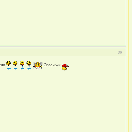
36
усно
Спасибки