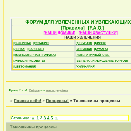
ФОРУМ ДЛЯ УВЛЕЧЕННЫХ И УВЛЕКАЮЩИХ
[Правила]
[F.A.Q.]
[НАШИ ДОМИКИ]
[НАШИ ХВАСТУШКИ]
НАШИ УВЛЕЧЕНИЯ
[ВЫШИВКА]
[ВЯЗАНИЕ]
[ДЕКУПАЖ]
[БИСЕР]
[ЛЕПКА]
[ВАЛЯНИЕ]
[ИГРУШКИ]
[БУМАГА]
[КОМПЬЮТЕРНАЯ ГРАФИКА]
[ЛИТЕРАТУРНЫЙ КЛУБ]
[УЧИМСЯ РИСОВАТЬ]
[ВЫПЕЧКА И УКРАШЕНИЕ ТОРТОВ]
[ЦВЕТОМАНИЯ]
[КУЛИНАРИЯ]
Привет, Гость!
Войдите
или
зарегистрируйтесь
.
»
Поиски себя!
»
Процессы!
»
Танюшкины процессы
Страница:
«
1
2
3
4
5
»
Танюшкины процессы