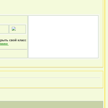
крыть свой класс
омике