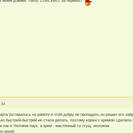
 в моём домике. Лиля, СПАСИБО, за перенос!
:34
орта (оставалось на работе и чтоб добру не пропадать он решил его забр
ько быстрей-быстрей не стала делать, поэтому коржи с кремом сделала 3
и как в Человек-паук, а крем - маслянный со сгущ. молоком.
ез муки)