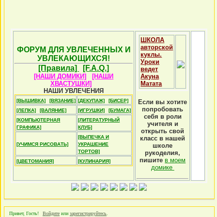
ШКОЛА
авторской
ФОРУМ ДЛЯ УВЛЕЧЕННЫХ И
куклы.
УВЛЕКАЮЩИХСЯ!
Уроки
[Правила]
[F.A.Q.]
ведет
[НАШИ ДОМИКИ]
[НАШИ
Акуна
ХВАСТУШКИ]
Матата
НАШИ УВЛЕЧЕНИЯ
[ВЫШИВКА]
[ВЯЗАНИЕ]
[ДЕКУПАЖ]
[БИСЕР]
Если вы хотите
попробовать
[ЛЕПКА]
[ВАЛЯНИЕ]
[ИГРУШКИ]
[БУМАГА]
себя в роли
[КОМПЬЮТЕРНАЯ
[ЛИТЕРАТУРНЫЙ
учителя и
ГРАФИКА]
КЛУБ]
открыть свой
[ВЫПЕЧКА И
класс в нашей
[УЧИМСЯ РИСОВАТЬ]
УКРАШЕНИЕ
школе
ТОРТОВ]
рукоделия,
пишите
в моем
[ЦВЕТОМАНИЯ]
[КУЛИНАРИЯ]
домике
Привет, Гость!
Войдите
или
зарегистрируйтесь
.