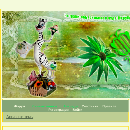
Форум
Личные топики
Награды
Участники
Правила
Регистрация
Войти
Активные темы