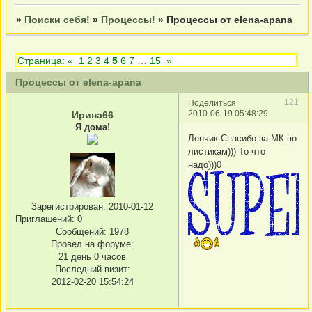
»
Поиски себя!
»
Процессы!
»
Процессы от elena-apana
Страница:
«
1
2
3
4
5
6
7
…
15
»
Процессы от elena-apana
121
Поделиться
2010-06-19 05:48:29
Ирина66
Я дома!
Ленчик Спасибо за МК по
листикам))) То что
надо)))0
Зарегистрирован
: 2010-01-12
Приглашений:
0
Сообщений:
1978
Провел на форуме:
21 день 0 часов
Последний визит:
2012-02-20 15:54:24