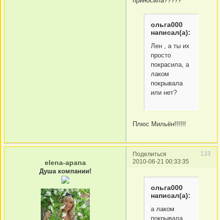
приносила?????
ольга000
написал(а):
Лен , а ты их
просто
покрасила, а
лаком
покрывала
или нет?
Плюс Мильён!!!!!!
133
Поделиться
2010-06-21 00:33:35
elena-apana
Душа компании!
ольга000
написал(а):
а лаком
покрывала