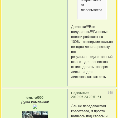
от
любопытства
Девченки!!!Все
получилось!!!Гипсовые
слепки работают на
100%...экспериментально
сегодня лепила розочку-
вот
результат...единственный
нюанс...для лепестков
оттиск делать поперек
листа...а для
листиков,так как есть...
140
Поделиться
2010-06-23 20:51:51
ольга000
Душа компании!
Лен не передаваемая
красотаааа, я просто
валяюсь под столом и