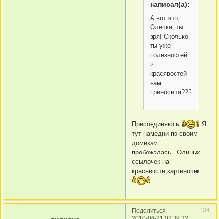
написал(а):
А вот это,
Олечка, ты
зря! Сколько
ты уже
полезностей
и
красявостей
нам
приносила?????
Присоединяюсь
Я
тут намедни по своим
домикам
пробежалась...Олиных
ссылочек на
красявости,картиночек...
134
Поделиться
2010-06-21 02:39:32