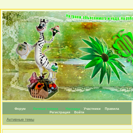
Форум
Личные топики
Награды
Участники
Правила
Регистрация
Войти
Активные темы