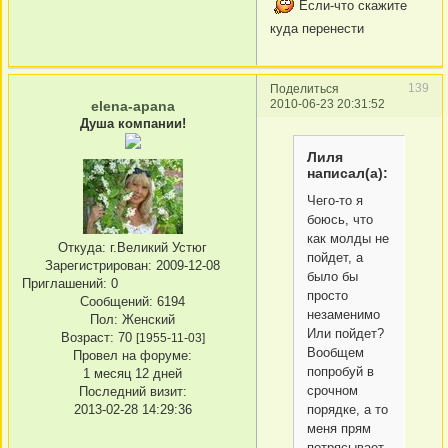
Если-что скажите
куда перенести
139
Поделиться
2010-06-23 20:31:52
elena-apana
Душа компании!
Лиля
написал(а):
Чего-то я
боюсь, что
как молды не
Откуда:
г.Великий Устюг
пойдет, а
Зарегистрирован
: 2009-12-08
было бы
Приглашений:
0
просто
Сообщений:
6194
незаменимо
Пол:
Женский
Или пойдет?
Возраст:
70
[1955-11-03]
Вообщем
Провел на форуме:
попробуй в
1 месяц 12 дней
срочном
Последний визит:
порядке, а то
2013-02-28 14:29:36
меня прям
потрясывает