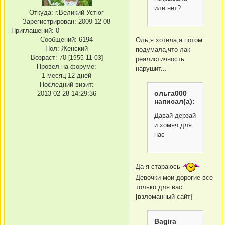
или нет?
Откуда:
г.Великий Устюг
Зарегистрирован
: 2009-12-08
Приглашений:
0
Сообщений:
6194
Оль,я хотела,а потом
Пол:
Женский
подумала,что лак
Возраст:
70
[1955-11-03]
реалистичность
Провел на форуме:
нарушит...
1 месяц 12 дней
Последний визит:
ольга000
2013-02-28 14:29:36
написал(а):
Давай дерзай
и хомяч для
нас
Да я стараюсь
Девочки мои дорогие-все
только для вас
[взломанный сайт]
Bagira