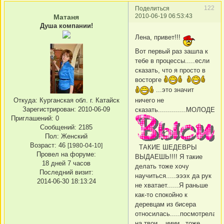
122
Поделиться
2010-06-19 06:53:43
Матаня
Душа компании!
Лена, привет!!!
Вот первый раз зашла к
тебе в процессы.....если
сказать, что я просто в
восторге
...это значит
ничего не
Откуда:
Курганская обл. г. Катайск
Зарегистрирован
: 2010-06-09
сказать..............МОЛОДЕЦ!!
Приглашений:
0
Сообщений:
2185
Пол:
Женский
Возраст:
46
[1980-04-10]
ТАКИЕ ШЕДЕВРЫ
Провел на форуме:
ВЫДАЕШЬ!!!! Я такие
18 дней 7 часов
делать тоже хочу
Последний визит:
научиться.....эээх да рук
2014-06-30 18:13:24
не хватает......Я раньше
как-то спокойно к
деревцам из бисера
относилась.....посмотрела
на твои....ииии...тоже