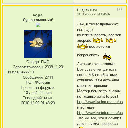
138
Поделиться
2010-06-22 14:04:46
кора
Душа компании!
Лен, в твоих процессах
все надо
конспектировать, все так
здорово
все хочется
попробовать
Откуда:
ПФО
Листики очень живые.
Зарегистрирован
: 2008-11-29
Вот ссылочка где есть
Приглашений:
0
еще и МК по обратным
Сообщений:
2744
отливкам, там есть еще
Пол:
Женский
много интересного.
Провел на форуме:
Мастер вам всем знаком
13 дней 22 часа
по технико point-to-point
Последний визит:
http://www.liveinternet.ru/use
2010-12-09 01:48:29
и вот еще
http://www.liveinternet.ru/use
Это ничего, что я ссылки
даю в чужих процессах