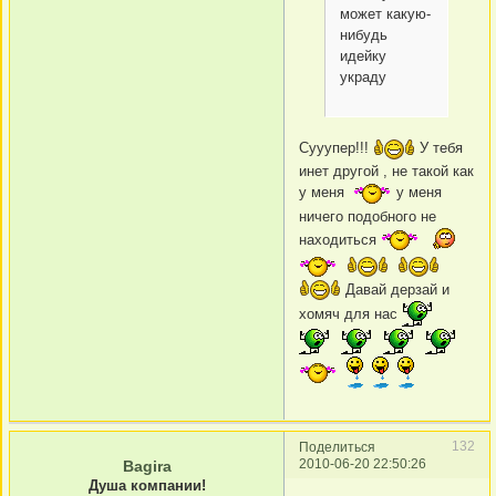
может какую-
нибудь
идейку
украду
Сууупер!!!
У тебя
инет другой , не такой как
у меня
у меня
ничего подобного не
находиться
Давай дерзай и
хомяч для нас
132
Поделиться
2010-06-20 22:50:26
Bagira
Душа компании!