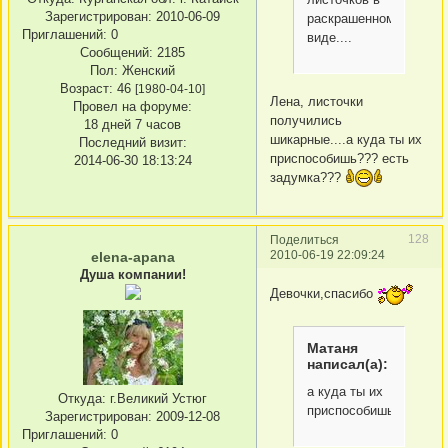
Зарегистрирован
: 2010-06-09
раскрашенном
Приглашений:
0
виде....
Сообщений:
2185
Пол:
Женский
Возраст:
46
[1980-04-10]
Лена, листочки
Провел на форуме:
получились
18 дней 7 часов
шикарные....а куда ты их
Последний визит:
приспособишь??? есть
2014-06-30 18:13:24
задумка???
128
Поделиться
2010-06-19 22:09:24
elena-apana
Душа компании!
Девочки,спасибо
Матаня
написал(а):
а куда ты их
Откуда:
г.Великий Устюг
приспособишь?
Зарегистрирован
: 2009-12-08
Приглашений:
0