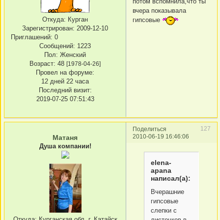
потом вспомнила,что ты
вчера показывала
Откуда:
Курган
гипсовые
Зарегистрирован
: 2009-12-10
Приглашений:
0
Сообщений:
1223
Пол:
Женский
Возраст:
48
[1978-04-26]
Провел на форуме:
12 дней 22 часа
Последний визит:
2019-07-25 07:51:43
127
Поделиться
2010-06-19 16:46:06
Матаня
Душа компании!
elena-
apana
написал(а):
Вчерашние
гипсовые
слепки с
Откуда:
Курганская обл. г. Катайск
листочков в