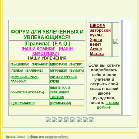
ШКОЛА
авторской
ФОРУМ ДЛЯ УВЛЕЧЕННЫХ И
куклы.
УВЛЕКАЮЩИХСЯ!
Уроки
[Правила]
[F.A.Q.]
ведет
[НАШИ ДОМИКИ]
[НАШИ
Акуна
ХВАСТУШКИ]
Матата
НАШИ УВЛЕЧЕНИЯ
[ВЫШИВКА]
[ВЯЗАНИЕ]
[ДЕКУПАЖ]
[БИСЕР]
Если вы хотите
попробовать
[ЛЕПКА]
[ВАЛЯНИЕ]
[ИГРУШКИ]
[БУМАГА]
себя в роли
[КОМПЬЮТЕРНАЯ
[ЛИТЕРАТУРНЫЙ
учителя и
ГРАФИКА]
КЛУБ]
открыть свой
[ВЫПЕЧКА И
класс в нашей
[УЧИМСЯ РИСОВАТЬ]
УКРАШЕНИЕ
школе
ТОРТОВ]
рукоделия,
пишите
в моем
[ЦВЕТОМАНИЯ]
[КУЛИНАРИЯ]
домике
Привет, Гость!
Войдите
или
зарегистрируйтесь
.