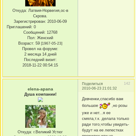
Откуда:
Латвия-Норвегия,ос-в
Скрова.
Зарегистрирован
: 2010-06-09
Приглашений:
0
Сообщений:
12768
Пол:
Женский
Возраст:
59
[1967-05-23]
Провел на форуме:
2 месяца 14 дней
Последний визит:
2018-11-22 00:54:15
142
Поделиться
2010-06-23 21:01:32
elena-apana
Душа компании!
Девченки,спасибо вам
большое
,но розы
уже и нет...я ее
смяла,т.к. делала только
ради того,чтобы увидеть-
будут на ее лепестках
Откуда:
г.Великий Устюг
прожилки или не