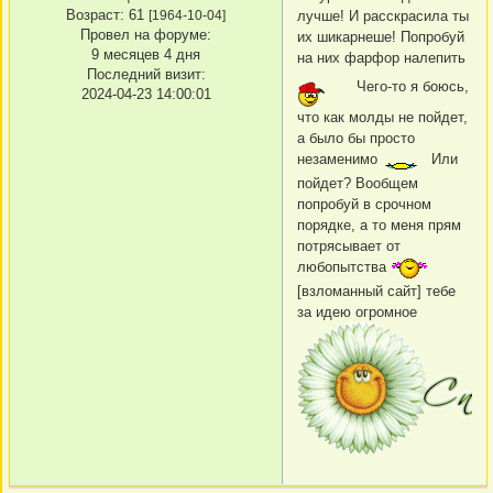
Возраст:
61
[1964-10-04]
лучше! И расскрасила ты
Провел на форуме:
их шикарнеше! Попробуй
9 месяцев 4 дня
на них фарфор налепить
Последний визит:
Чего-то я боюсь,
2024-04-23 14:00:01
что как молды не пойдет,
а было бы просто
незаменимо
Или
пойдет? Вообщем
попробуй в срочном
порядке, а то меня прям
потрясывает от
любопытства
[взломанный сайт] тебе
за идею огромное