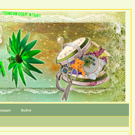
трация
Войти