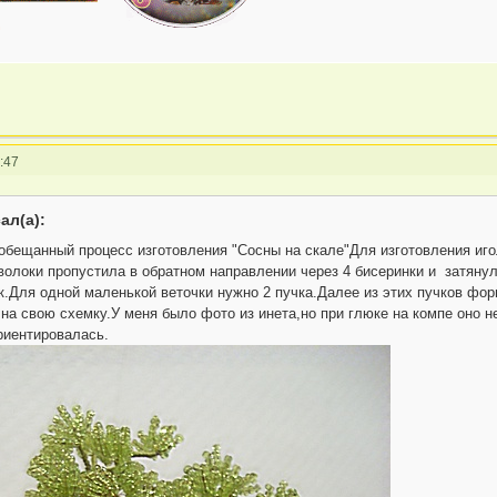
:47
ал(а):
бещанный процесс изготовления "Сосны на скале"Для изготовления иго
волоки пропустила в обратном направлении через 4 бисеринки и затянул
к.Для одной маленькой веточки нужно 2 пучка.Далее из этих пучков фо
на свою схемку.У меня было фото из инета,но при глюке на компе оно н
риентировалась.