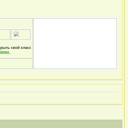
крыть свой класс
омике