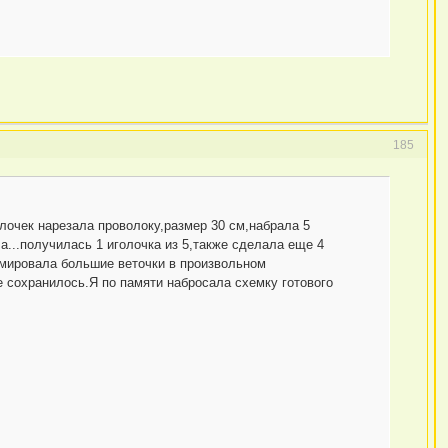
185
лочек нарезала проволоку,размер 30 см,набрала 5
а...получилась 1 иголочка из 5,также сделала еще 4
рмировала большие веточки в произвольном
е сохранилось.Я по памяти набросала схемку готового