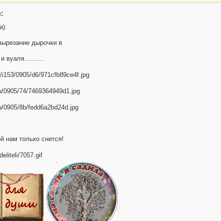
:
а):
ырезание дырочки в
 вуаля..........
 нам только снится!