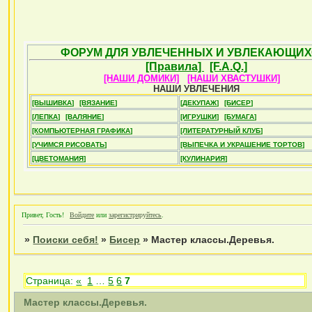
ФОРУМ ДЛЯ УВЛЕЧЕННЫХ И УВЛЕКАЮЩИХ
[Правила]
[F.A.Q.]
[НАШИ ДОМИКИ]
[НАШИ ХВАСТУШКИ]
НАШИ УВЛЕЧЕНИЯ
[ВЫШИВКА]
[ВЯЗАНИЕ]
[ДЕКУПАЖ]
[БИСЕР]
[ЛЕПКА]
[ВАЛЯНИЕ]
[ИГРУШКИ]
[БУМАГА]
[КОМПЬЮТЕРНАЯ ГРАФИКА]
[ЛИТЕРАТУРНЫЙ КЛУБ]
[УЧИМСЯ РИСОВАТЬ]
[ВЫПЕЧКА И УКРАШЕНИЕ ТОРТОВ]
[ЦВЕТОМАНИЯ]
[КУЛИНАРИЯ]
Привет, Гость!
Войдите
или
зарегистрируйтесь
.
»
Поиски себя!
»
Бисер
»
Мастер классы.Деревья.
Страница:
«
1
…
5
6
7
Мастер классы.Деревья.