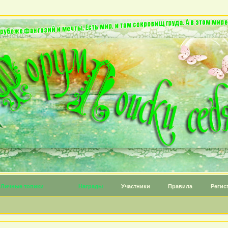
Личные топики
Награды
Участники
Правила
Регис