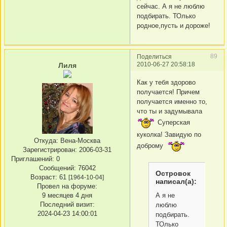
сейчас. А я не люблю
подбирать. ТОлько
родное,пусть и дороже!
89
Поделиться
2010-06-27 20:58:18
Лиля
Как у тебя здорово
получается! Причем
получается именно то,
что ты и задумывала
Суперская
куколка! Завидую по
Откуда:
Вена-Москва
доброму
Зарегистрирован
: 2006-03-31
Приглашений:
0
Сообщений:
76042
Островок
Возраст:
61
[1964-10-04]
написал(а):
Провел на форуме:
А я не
9 месяцев 4 дня
Последний визит:
люблю
2024-04-23 14:00:01
подбирать.
ТОлько