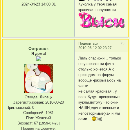
Куколка у тебя самая
2024-04-23 14:00:01
красивая получается
75
Поделиться
2010-06-12 02:23:27
Островок
Я дома!
Лиль,спасибки... только
не успеваю ни фига...
столько хочется!А с
приходом на форум
вообще -разрываюсь на
части...
не самая красивая.. у
всех будут прекрасные
Откуда:
Липецк
Зарегистрирован
: 2010-03-20
куклы,потому что они-
Приглашений:
0
НАШИ,единственные и
Сообщений:
1981
неповторимые(как и мы
Пол:
Женский
сами...
)))))
Возраст:
67
[1959-07-28]
Провел на форуме: