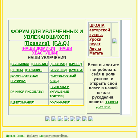
ШКОЛА
авторской
ФОРУМ ДЛЯ УВЛЕЧЕННЫХ И
куклы.
УВЛЕКАЮЩИХСЯ!
Уроки
[Правила]
[F.A.Q.]
ведет
[НАШИ ДОМИКИ]
[НАШИ
Акуна
ХВАСТУШКИ]
Матата
НАШИ УВЛЕЧЕНИЯ
[ВЫШИВКА]
[ВЯЗАНИЕ]
[ДЕКУПАЖ]
[БИСЕР]
Если вы хотите
попробовать
[ЛЕПКА]
[ВАЛЯНИЕ]
[ИГРУШКИ]
[БУМАГА]
себя в роли
[КОМПЬЮТЕРНАЯ
[ЛИТЕРАТУРНЫЙ
учителя и
ГРАФИКА]
КЛУБ]
открыть свой
[ВЫПЕЧКА И
класс в нашей
[УЧИМСЯ РИСОВАТЬ]
УКРАШЕНИЕ
школе
ТОРТОВ]
рукоделия,
пишите
в моем
[ЦВЕТОМАНИЯ]
[КУЛИНАРИЯ]
домике
Привет, Гость!
Войдите
или
зарегистрируйтесь
.