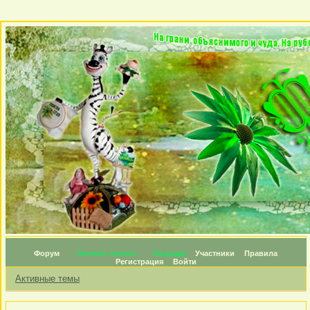
Форум
Личные топики
Награды
Участники
Правила
Регистрация
Войти
Активные темы