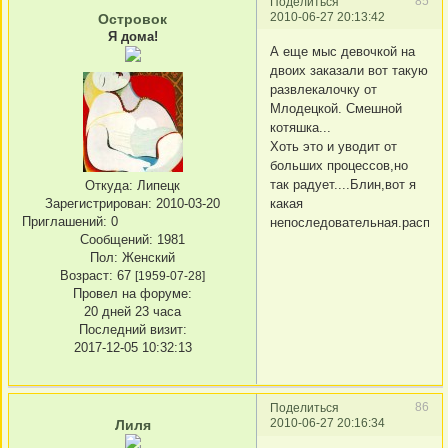
85
Поделиться
2010-06-27 20:13:42
Островок
Я дома!
А еще мыс девочкой на
двоих заказали вот такую
развлекалочку от
Млодецкой. Смешной
котяшка...
Хоть это и уводит от
больших процессов,но
так радует....Блин,вот я
Откуда:
Липецк
Зарегистрирован
: 2010-03-20
какая
Приглашений:
0
непоследовательная.распыля
Сообщений:
1981
Пол:
Женский
Возраст:
67
[1959-07-28]
Провел на форуме:
20 дней 23 часа
Последний визит:
2017-12-05 10:32:13
86
Поделиться
2010-06-27 20:16:34
Лиля