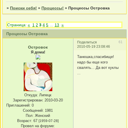
»
Поиски себя!
»
Процессы!
»
Процессы Островка
Страница:
«
1
2
3
4
5
…
13
»
Процессы Островка
61
Поделиться
2010-05-19 23:08:46
Островок
Я дома!
Танюшка,спасибище!
надо бы еще кого
свалять... Да вот куклы
...
Откуда:
Липецк
Зарегистрирован
: 2010-03-20
Приглашений:
0
Сообщений:
1981
Пол:
Женский
Возраст:
67
[1959-07-28]
Провел на форуме: