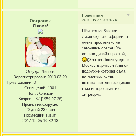
78
Поделиться
2010-06-27 20:04:24
Островок
Я дома!
ПРишел из багетки
Лисенок,я его оформила
очень простенько,не
загоняясь совсем.Уж
больно дизайн простой,
))Завтра Лисик уедет в
Москву дариться Аниной
подружке,которая сама
Откуда:
Липецк
Зарегистрирован
: 2010-03-20
на лисичку очень
Приглашений:
0
похожа,светленькая,изящная
Сообщений:
1981
глаз интересный и с
Пол:
Женский
хитрецой..
Возраст:
67
[1959-07-28]
Провел на форуме:
20 дней 23 часа
Последний визит:
2017-12-05 10:32:13