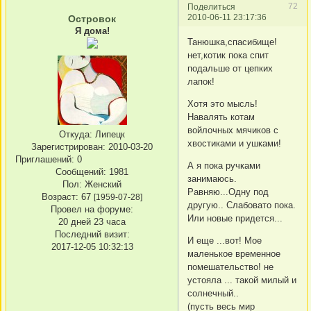
72
Поделиться
2010-06-11 23:17:36
Островок
Я дома!
Танюшка,спасибище!
нет,котик пока спит
подальше от цепких
лапок!
Хотя это мысль!
Навалять котам
войлочных мячиков с
Откуда:
Липецк
хвостиками и ушками!
Зарегистрирован
: 2010-03-20
Приглашений:
0
А я пока ручками
Сообщений:
1981
занимаюсь.
Пол:
Женский
Равняю...Одну под
Возраст:
67
[1959-07-28]
другую.. Слабовато пока.
Провел на форуме:
Или новые придется...
20 дней 23 часа
Последний визит:
И еще ...вот! Мое
2017-12-05 10:32:13
маленькое временное
помешательство! не
устояла ... такой милый и
солнечный..
(пусть весь мир