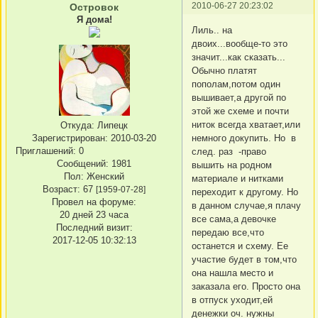
2010-06-27 20:23:02
Островок
Я дома!
Лиль.. на
двоих...вообще-то это
значит...как сказать...
Обычно платят
пополам,потом один
вышивает,а другой по
этой же схеме и почти
ниток всегда хватает,или
Откуда:
Липецк
Зарегистрирован
: 2010-03-20
немного докупить. Но в
Приглашений:
0
след. раз -право
Сообщений:
1981
вышить на родном
Пол:
Женский
материале и нитками
Возраст:
67
[1959-07-28]
переходит к другому. Но
Провел на форуме:
в данном случае,я плачу
20 дней 23 часа
все сама,а девочке
Последний визит:
передаю все,что
2017-12-05 10:32:13
останется и схему. Ее
участие будет в том,что
она нашла место и
заказала его. Просто она
в отпуск уходит,ей
денежки оч. нужны