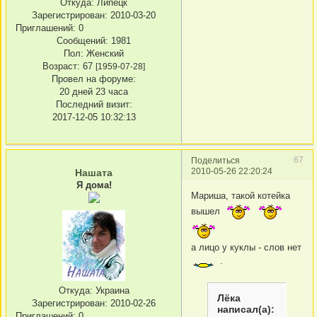
Откуда:
Липецк
Зарегистрирован
: 2010-03-20
Приглашений:
0
Сообщений:
1981
Пол:
Женский
Возраст:
67
[1959-07-28]
Провел на форуме:
20 дней 23 часа
Последний визит:
2017-12-05 10:32:13
67
Поделиться
2010-05-26 22:20:24
Нашата
Я дома!
Мариша, такой котейка
вышел
а лицо у куклы - слов нет
.
Откуда:
Украина
Лёка
Зарегистрирован
: 2010-02-26
написал(а):
Приглашений:
0