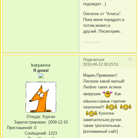
подождет...)
Оисенок от "Алисы".
Пока меня порадует,а
потом,может,и
друзей..Посмотрим..
.............
73
Поделиться
2010-06-12 00:25:51
katyanna
Я дома!
Марин,Привеееет!
Лисенок какой милый!
Люблю таких всяких
зверушек
Как
обычно-самые горячие
хвалилки!!!
Куколка-
Откуда:
Курган
замечательно,ручки
Зарегистрирован
: 2009-12-10
такие трогательные...
Приглашений:
0
[взломанный сайт]
Сообщений:
1223