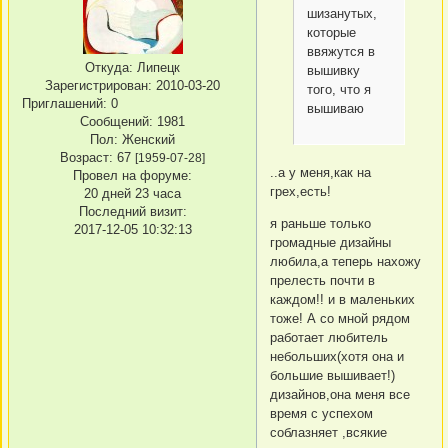
шизанутых,
которые
ввяжутся в
Откуда:
Липецк
вышивку
Зарегистрирован
: 2010-03-20
того, что я
Приглашений:
0
вышиваю
Сообщений:
1981
Пол:
Женский
Возраст:
67
[1959-07-28]
..а у меня,как на
Провел на форуме:
грех,есть!
20 дней 23 часа
Последний визит:
я раньше только
2017-12-05 10:32:13
громадные дизайны
любила,а теперь нахожу
прелесть почти в
каждом!! и в маленьких
тоже! А со мной рядом
работает любитель
небольших(хотя она и
большие вышивает!)
дизайнов,она меня все
время с успехом
соблазняет ,всякие