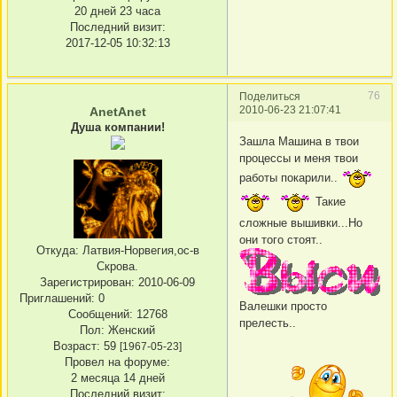
20 дней 23 часа
Последний визит:
2017-12-05 10:32:13
76
Поделиться
2010-06-23 21:07:41
AnetAnet
Душа компании!
Зашла Машина в твои
процессы и меня твои
работы покарили..
Такие
сложные вышивки...Но
они того стоят..
Откуда:
Латвия-Норвегия,ос-в
Скрова.
Зарегистрирован
: 2010-06-09
Приглашений:
0
Валешки просто
Сообщений:
12768
прелесть..
Пол:
Женский
Возраст:
59
[1967-05-23]
Провел на форуме:
2 месяца 14 дней
Последний визит: