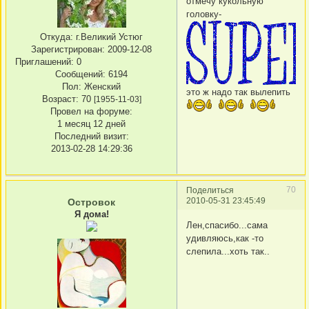
отмечу кукольную
головку-
Откуда:
г.Великий Устюг
Зарегистрирован
: 2009-12-08
Приглашений:
0
Сообщений:
6194
Пол:
Женский
это ж надо так вылепить
Возраст:
70
[1955-11-03]
Провел на форуме:
1 месяц 12 дней
Последний визит:
2013-02-28 14:29:36
70
Поделиться
2010-05-31 23:45:49
Островок
Я дома!
Лен,спасибо...сама
удивляюсь,как -то
слепила...хоть так..