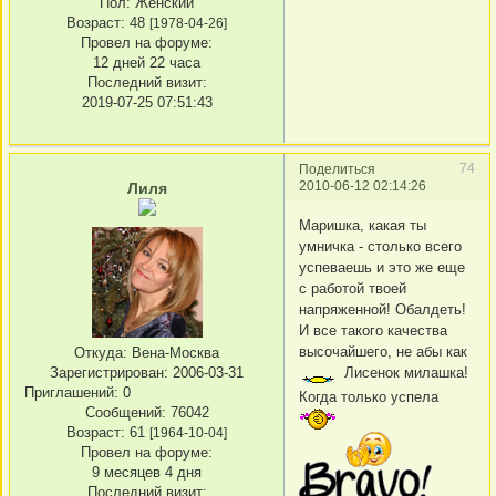
Пол:
Женский
Возраст:
48
[1978-04-26]
Провел на форуме:
12 дней 22 часа
Последний визит:
2019-07-25 07:51:43
74
Поделиться
2010-06-12 02:14:26
Лиля
Маришка, какая ты
умничка - столько всего
успеваешь и это же еще
с работой твоей
напряженной! Обалдеть!
И все такого качества
высочайшего, не абы как
Откуда:
Вена-Москва
Лисенок милашка!
Зарегистрирован
: 2006-03-31
Приглашений:
0
Когда только успела
Сообщений:
76042
Возраст:
61
[1964-10-04]
Провел на форуме:
9 месяцев 4 дня
Последний визит: