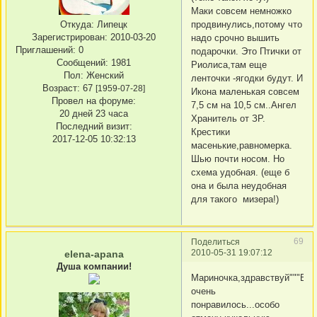
Маки совсем немножко
продвинулись,потому что
Откуда:
Липецк
Зарегистрирован
: 2010-03-20
надо срочно вышить
Приглашений:
0
подарочки. Это Птички от
Сообщений:
1981
Риолиса,там еще
Пол:
Женский
ленточки -ягодки будут. И
Возраст:
67
[1959-07-28]
Икона маленькая совсем
Провел на форуме:
7,5 см на 10,5 см..Ангел
20 дней 23 часа
Хранитель от ЗР.
Последний визит:
Крестики
2017-12-05 10:32:13
масенькие,равномерка.
Шью почти носом. Но
схема удобная. (еще б
она и была неудобная
для такого мизера!)
69
Поделиться
2010-05-31 19:07:12
elena-apana
Душа компании!
Мариночка,здравствуй"""Все
очень
понравилось...особо