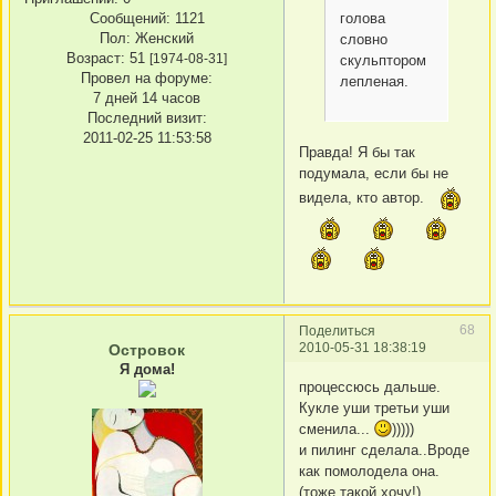
Сообщений:
1121
голова
Пол:
Женский
словно
Возраст:
51
[1974-08-31]
скульптором
Провел на форуме:
лепленая.
7 дней 14 часов
Последний визит:
2011-02-25 11:53:58
Правда! Я бы так
подумала, если бы не
видела, кто автор.
68
Поделиться
2010-05-31 18:38:19
Островок
Я дома!
процессюсь дальше.
Кукле уши третьи уши
сменила...
)))))
и пилинг сделала..Вроде
как помолодела она.
(тоже такой хочу!)