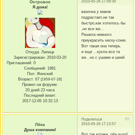
2010-05-26 17:09:30
Островок
Я дома!
вазочка у маков
подрастает,не так
быстро,как хотелось бы
,но все же...
Решила немного
приукрасить киску-соню.
Вот такая она теперь.
и еще ...кукла все та
Откуда:
Липецк
Зарегистрирован
: 2010-03-20
же...но с ушами и шеей
Приглашений:
0
Сообщений:
1981
Пол:
Женский
Возраст:
67
[1959-07-28]
Провел на форуме:
20 дней 23 часа
Последний визит:
2017-12-05 10:32:13
65
Поделиться
2010-05-26 17:13:57
Лёка
Душа компании!
Вот так котики, оба чудо!