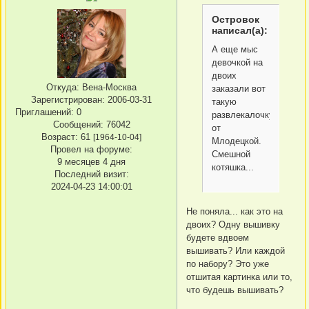
Островок
написал(а):
А еще мыс
девочкой на
двоих
Откуда:
Вена-Москва
заказали вот
Зарегистрирован
: 2006-03-31
такую
Приглашений:
0
развлекалочку
Сообщений:
76042
от
Возраст:
61
[1964-10-04]
Млодецкой.
Провел на форуме:
Смешной
9 месяцев 4 дня
котяшка...
Последний визит:
2024-04-23 14:00:01
Не поняла... как это на
двоих? Одну вышивку
будете вдвоем
вышивать? Или каждой
по набору? Это уже
отшитая картинка или то,
что будешь вышивать?