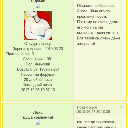
Я дома!
НЕмного прибавился
Ангел. Шью его по-
прежнему носом.
Поэтому не очень долго
его могу за раз
вышивать,глаза устают.
Вот такой он,очень даже
загорелый....
Откуда:
Липецк
Зарегистрирован
: 2010-03-20
Приглашений:
0
Сообщений:
1981
Пол:
Женский
Возраст:
67
[1959-07-28]
Провел на форуме:
20 дней 23 часа
Последний визит:
2017-12-05 10:32:13
81
Поделиться
2010-06-27 20:10:35
Лёка
Душа компании!
как всегда поражаешь
своей работой, маки и