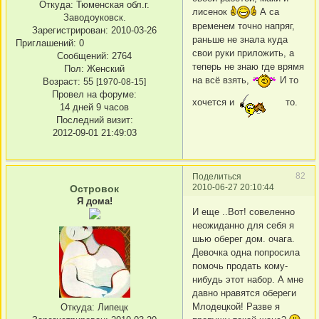
Откуда:
Тюменская обл.г.
лисенок
А са
Заводоуковск.
временем точно напряг,
Зарегистрирован
: 2010-03-26
раньше не знала куда
Приглашений:
0
свои руки приложить, а
Сообщений:
2764
теперь не знаю где врямя
Пол:
Женский
на всё взять,
И то
Возраст:
55
[1970-08-15]
Провел на форуме:
хочется и
то.
14 дней 9 часов
Последний визит:
2012-09-01 21:49:03
82
Поделиться
2010-06-27 20:10:44
Островок
Я дома!
И еще ..Вот! совеленно
неожиданно для себя я
шью оберег дом. очага.
Девочка одна попросила
помочь продать кому-
нибудь этот набор. А мне
давно нравятся обереги
Млодецкой! Разве я
Откуда:
Липецк