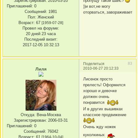
Зарегистрирован
: 2010-03-20
пропущу такой шанс?
Приглашений:
0
))и вот,не могу
Сообщений:
1981
оторваться,.завораживает..
Пол:
Женский
Возраст:
67
[1959-07-28]
Провел на форуме:
20 дней 23 часа
Последний визит:
2017-12-05 10:32:13
83
Поделиться
2010-06-27 20:12:33
Лиля
Лисенок просто
прелесть! Оформился
хорошо и девочке
должен очень
понравится
И в других вышивках
классное продвижение
Откуда:
Вена-Москва
Зарегистрирован
: 2006-03-31
Приглашений:
0
Очень жду ножек
Сообщений:
76042
куколкиных
Возраст:
61
[1964-10-04]