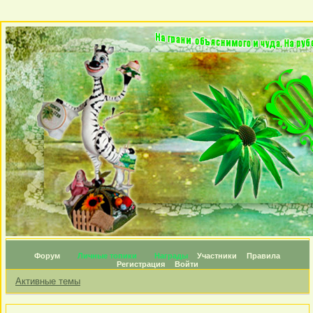
Форум
Личные топики
Награды
Участники
Правила
Регистрация
Войти
Активные темы