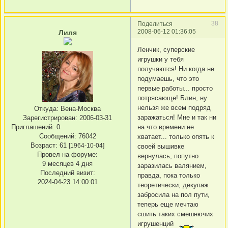
38
Поделиться
2008-06-12 01:36:05
Лиля
Ленчик, суперские
игрушки у тебя
получаются! Ни когда не
подумаешь, что это
первые работы... просто
потрясающе! Блин, ну
нельзя же всем подряд
Откуда:
Вена-Москва
заражаться! Мне и так ни
Зарегистрирован
: 2006-03-31
Приглашений:
0
на что времени не
Сообщений:
76042
хватает... только опять к
Возраст:
61
[1964-10-04]
своей вышивке
Провел на форуме:
вернулась, попутно
9 месяцев 4 дня
заразилась валянием,
Последний визит:
правда, пока только
2024-04-23 14:00:01
теоретически, декупаж
забросила на пол пути,
теперь еще мечтаю
сшить таких смешнючих
игрушенций