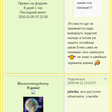
линия что
Провел на форуме:
означает?
8 дней 1 час
Последний визит:
2010-11-05 07:22:50
Это место где не
зашивается,надо
вывернуть изделие
налицо а потом уж
зашить потайным
швом.Блин,сама не
понимаю чего написала
не знаю я швейных
терминов,извини
35
Поделиться
2008-06-11 23:23:57
Blossomingcherry
Я дома!
jelenka
, все доступно
объяснила, спасибо.