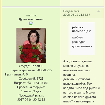
42
Поделиться
2008-06-12 21:53:57
marina
Душа компании!
jelenka
написал(а):
требует
расходов
дополнительных
А я ,помнится,шила
мягкие игрушки из
Откуда:
Таллинн
ненужных меховых
Зарегистрирован
: 2006-05-16
Приглашений:
0
вещичек
Сообщений:
8721
детских:мутоновая
Возраст:
63
[1963-05-07]
шапочка,шубка. Тож
Провел на форуме:
всё,что было под рукой и
1 месяц 3 дня
из того и шила. Может
Последний визит:
сейчас из чего другого
2017-04-04 20:43:13
шьют? я не смотрела