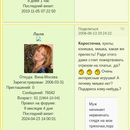
8 дней 1 час
Последний визит:
2010-11-05 07:22:50
56
Поделиться
2008-06-13 20:24:22
Лиля
Коросточка
, куклы,
коняшка, мишка, какая же
прелесть! Ради этого
даже стоит пожертвовать
отрезом на платье, да?
Очень
Откуда:
Вена-Москва
интересные игрушки! А
Зарегистрирован
: 2006-03-31
почему мишки нет?
Приглашений:
0
Подарила кому-нибудь?
Сообщений:
76042
Возраст:
61
[1964-10-04]
Провел на форуме:
Муж
9 месяцев 4 дня
начинает
Последний визит:
нервничать
2024-04-23 14:00:01
глядя на мои
тряпочки,пора