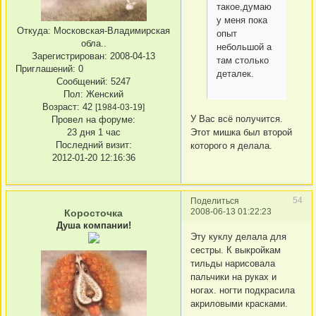
такое,думаю
у меня пока
Откуда:
Московская-Владимирская
опыт
обла..
небольшой а
Зарегистрирован
: 2008-04-13
там столько
Приглашений:
0
деталек.
Сообщений:
5247
Пол:
Женский
Возраст:
42
[1984-03-19]
У Вас всё получится.
Провел на форуме:
Этот мишка был второй
23 дня 1 час
Последний визит:
которого я делала.
2012-01-20 12:16:36
54
Поделиться
2008-06-13 01:22:23
Коросточка
Душа компании!
Эту куклу делала для
сестры. К выкройкам
тильды нарисовала
пальчики на руках и
ногах. ногти подкрасила
акриловыми красками.