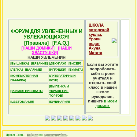
ШКОЛА
авторской
ФОРУМ ДЛЯ УВЛЕЧЕННЫХ И
куклы.
УВЛЕКАЮЩИХСЯ!
Уроки
[Правила]
[F.A.Q.]
ведет
[НАШИ ДОМИКИ]
[НАШИ
Акуна
ХВАСТУШКИ]
Матата
НАШИ УВЛЕЧЕНИЯ
[ВЫШИВКА]
[ВЯЗАНИЕ]
[ДЕКУПАЖ]
[БИСЕР]
Если вы хотите
попробовать
[ЛЕПКА]
[ВАЛЯНИЕ]
[ИГРУШКИ]
[БУМАГА]
себя в роли
[КОМПЬЮТЕРНАЯ
[ЛИТЕРАТУРНЫЙ
учителя и
ГРАФИКА]
КЛУБ]
открыть свой
[ВЫПЕЧКА И
класс в нашей
[УЧИМСЯ РИСОВАТЬ]
УКРАШЕНИЕ
школе
ТОРТОВ]
рукоделия,
пишите
в моем
[ЦВЕТОМАНИЯ]
[КУЛИНАРИЯ]
домике
Привет, Гость!
Войдите
или
зарегистрируйтесь
.