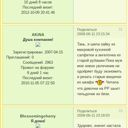
10 дней 8 часов
Последний визит:
2012-10-09 20:41:46
32
Поделиться
2008-06-11 23:15:34
AKiNA
Душа компании!
Тань, я шила зайку из
махровой кухонной
Зарегистрирован
: 2007-04-15
салфетки а ангелочка из
Приглашений:
0
старой рубашки.Пока муж
Сообщений:
2963
мое новое увлечение не
Провел на форуме:
одобряет буду экономить
8 дней 1 час
и резать старые вещички
Последний визит:
из шкафа
Читала
2010-11-05 07:22:50
что девочки на РР шьют
тильдочек из бязи.
33
Поделиться
2008-06-11 23:18:03
Blossomingcherry
Я дома!
Здорово, значит настала