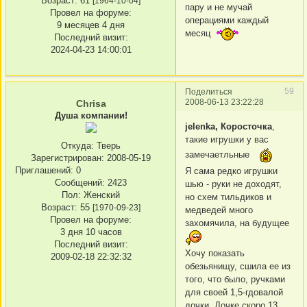
Возраст:
61
[1964-10-04]
пару и не мучай
Провел на форуме:
операциями каждый
9 месяцев 4 дня
месяц
Последний визит:
2024-04-23 14:00:01
59
Поделиться
2008-06-13 23:22:28
Chrisa
Душа компании!
jelenka, Коросточка
,
такие игрушки у вас
Откуда:
Тверь
замечаетльные
Зарегистрирован
: 2008-05-19
Приглашений:
0
Я сама редко игрушки
Сообщений:
2423
шью - руки не доходят,
Пол:
Женский
но схем тильдиков и
Возраст:
55
[1970-09-23]
медведей много
Провел на форуме:
захомячила, на будущее
3 дня 10 часов
Последний визит:
Хочу показать
2009-02-18 22:32:32
обезьянищу, сшила ее из
того, что было, ручками
для своей 1,5-гдовалой
дочки. Дочке скоро 13,