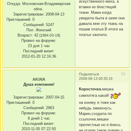
искуственного меха, а
Откуда:
Московская-Владимирская
втавки из блестящей
обла..
ткани. Мама когда
Зарегистрирован
: 2008-04-13
увидела была в шоке она
Приглашений:
0
давала мне эту ткань на
Сообщений:
5247
пошив платья.В итоге на
Пол:
Женский
платье хватило.
Возраст:
42
[1984-03-19]
Провел на форуме:
23 дня 1 час
Последний визит:
2012-01-20 12:16:36
52
Поделиться
2008-06-13 00:35:19
AKiNA
Душа компании!
Коросточка
,мишка
симпотяга какой!
Зарегистрирован
: 2007-04-15
на коняку я тоже как
Приглашений:
0
Сообщений:
2963
нибудь замахнусь.
Провел на форуме:
Марин,сходила по
8 дней 1 час
ссылочке,мишки
Последний визит:
прелестные но я боюсь
2010-11-05 07:22:50
не осилю такое,думаю у