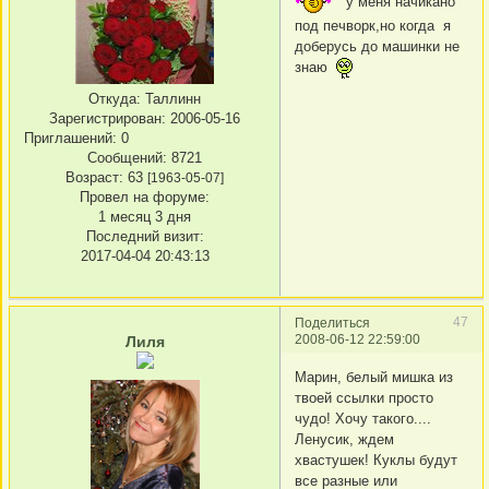
у меня начикано
под печворк,но когда я
доберусь до машинки не
знаю
Откуда:
Таллинн
Зарегистрирован
: 2006-05-16
Приглашений:
0
Сообщений:
8721
Возраст:
63
[1963-05-07]
Провел на форуме:
1 месяц 3 дня
Последний визит:
2017-04-04 20:43:13
47
Поделиться
2008-06-12 22:59:00
Лиля
Марин, белый мишка из
твоей ссылки просто
чудо! Хочу такого....
Ленусик, ждем
хвастушек! Куклы будут
все разные или