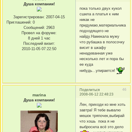
Душа компании!
пока только двух кукол
сшила а платья к ним
Зарегистрирован
: 2007-04-15
никак не
Приглашений:
0
придумаю,материальчика
Сообщений:
2963
подходящего не
Провел на форуме:
найду.Намекала мужу
8 дней 1 час
что рубашка в полосочку
Последний визит:
висит в шкафу
2010-11-05 07:22:50
ненадеванная уже
несколько лет и пора бы
ее куда
нибудь...упирается!
46
Поделиться
2008-06-12 22:48:23
marina
Душа компании!
Лен, приходи ко мне хоть
завтра! Я тебе вывалю
мешок тряпочек,выбирай
что хошь пока я не
выбросила всё это дело