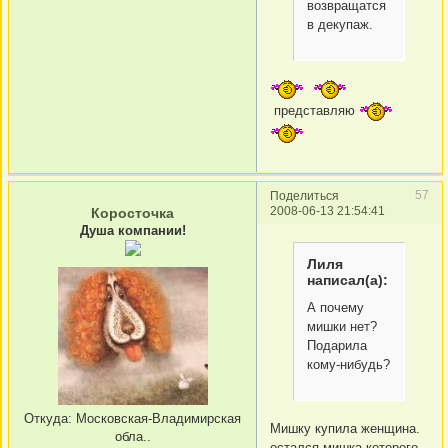
возвращатся
в декупаж.
представляю
57
Поделиться
2008-06-13 21:54:41
Коросточка
Душа компании!
Лиля
написал(а):
А почему
мишки нет?
Подарила
кому-нибудь?
Откуда:
Московская-Владимирская
Мишку купила женщина.
обла..
остался мишка которого