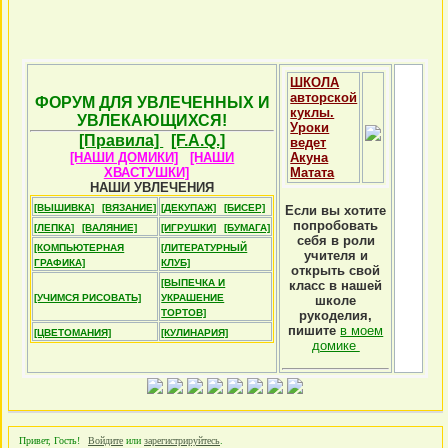
ШКОЛА
авторской
ФОРУМ ДЛЯ УВЛЕЧЕННЫХ И
куклы.
УВЛЕКАЮЩИХСЯ!
Уроки
[Правила]
[F.A.Q.]
ведет
[НАШИ ДОМИКИ]
[НАШИ
Акуна
ХВАСТУШКИ]
Матата
НАШИ УВЛЕЧЕНИЯ
[ВЫШИВКА]
[ВЯЗАНИЕ]
[ДЕКУПАЖ]
[БИСЕР]
Если вы хотите
попробовать
[ЛЕПКА]
[ВАЛЯНИЕ]
[ИГРУШКИ]
[БУМАГА]
себя в роли
[КОМПЬЮТЕРНАЯ
[ЛИТЕРАТУРНЫЙ
учителя и
ГРАФИКА]
КЛУБ]
открыть свой
[ВЫПЕЧКА И
класс в нашей
[УЧИМСЯ РИСОВАТЬ]
УКРАШЕНИЕ
школе
ТОРТОВ]
рукоделия,
пишите
в моем
[ЦВЕТОМАНИЯ]
[КУЛИНАРИЯ]
домике
Привет, Гость!
Войдите
или
зарегистрируйтесь
.