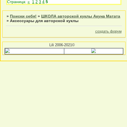
Страница:
«
1
2
3
4
5
»
Поиски себя!
»
ШКОЛА авторской куклы Акуна Матата
»
Аксессуары для авторской куклы
создать форум
Lili 2006-2021©