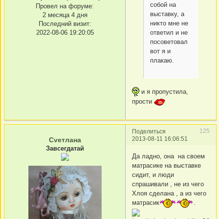
собой на
Провел на форуме:
выставку, а
2 месяца 4 дня
никто мне не
Последний визит:
ответил и не
2022-08-06 19:20:05
посоветовал
вот я и
плакаю.
и я пропустила,
прости
125
Поделиться
2013-08-11 16:06:51
Сvетлана
Завсегдатай
Да ладно, она на своем
матрасике на выставке
сидит, и люди
спрашивали , не из чего
Хлоя сделана , а из чего
матрасик
.