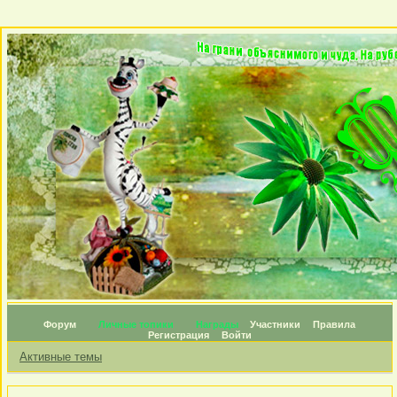
Форум
Личные топики
Награды
Участники
Правила
Регистрация
Войти
Активные темы