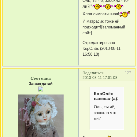
Оль, ты чё, засохла что-
ли?!"
Хлоя симпатишная!
И матрасик тоже ей
подходит![взломанный
сайт]
Отредактировано
КорОлёк (2013-08-11
16:58:18)
127
Поделиться
2013-08-11 17:01:08
Сvетлана
Завсегдатай
КорОлёк
написал(а):
Оль, ты чё,
засохла что-
ли?