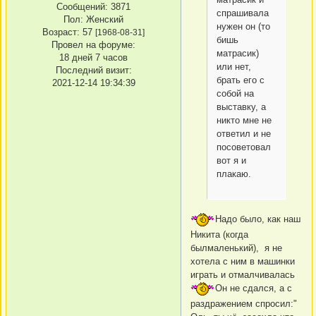
Сообщений:
3871
спрашивала
Пол:
Женский
нужен он (то
Возраст:
57
[1968-08-31]
бишь
Провел на форуме:
матрасик)
18 дней 7 часов
или нет,
Последний визит:
брать его с
2021-12-14 19:34:39
собой на
выставку, а
никто мне не
ответил и не
посоветовал
вот я и
плакаю.
Надо было, как наш
Никита (когда
былмаленький), я не
хотела с ним в машинки
играть и отмалчивалась
Он не сдался, а с
раздражением спросил:"