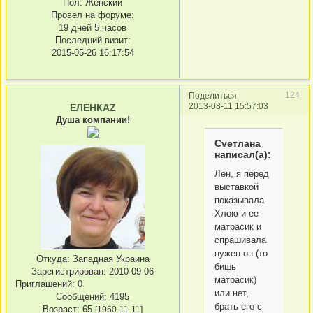
Пол:
Женский
Провел на форуме:
19 дней 5 часов
Последний визит:
2015-05-26 16:17:54
124
Поделиться
2013-08-11 15:57:03
ЕЛЕНКАZ
Душа компании!
Сvетлана
написал(а):
Лен, я перед
выставкой
показывала
Хлою и ее
матрасик и
спрашивала
нужен он (то
Откуда:
Западная Украина
бишь
Зарегистрирован
: 2010-09-06
матрасик)
Приглашений:
0
или нет,
Сообщений:
4195
брать его с
Возраст:
65
[1960-11-11]