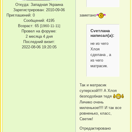
Откуда:
Западная Украина
Зарегистрирован
: 2010-09-06
Приглашений:
0
заметано
Сообщений:
4195
Возраст:
65
[1960-11-11]
Сvетлана
Провел на форуме:
написал(а):
2 месяца 4 дня
Последний визит:
не из чего
2022-08-06 19:20:05
Хлоя
сделана , а
из чего
матрасик.
Так и матрасик
суперской!!!! А Хлоя
безподобная тедя
Личико очень
миленькое!!!! И так все
ровненько, класс,
Светик!
Отредактировано