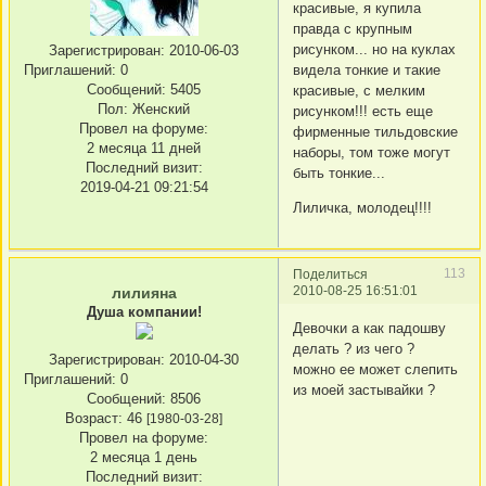
красивые, я купила
правда с крупным
рисунком... но на куклах
Зарегистрирован
: 2010-06-03
Приглашений:
0
видела тонкие и такие
Сообщений:
5405
красивые, с мелким
Пол:
Женский
рисунком!!! есть еще
Провел на форуме:
фирменные тильдовские
2 месяца 11 дней
наборы, том тоже могут
Последний визит:
быть тонкие...
2019-04-21 09:21:54
Лиличка, молодец!!!!
113
Поделиться
2010-08-25 16:51:01
лилияна
Душа компании!
Девочки а как падошву
делать ? из чего ?
Зарегистрирован
: 2010-04-30
можно ее может слепить
Приглашений:
0
из моей застывайки ?
Сообщений:
8506
Возраст:
46
[1980-03-28]
Провел на форуме:
2 месяца 1 день
Последний визит: