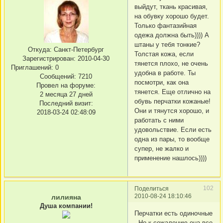
выйдут, ткань красивая,
на обувку хорошо будет.
Только фантазийная
одежа должна быть)))) А
штаны у тебя тонкие?
Откуда:
Санкт-Петербург
Толстая кожа, если
Зарегистрирован
: 2010-04-30
тянется плохо, не очень
Приглашений:
0
удобна в работе. Ты
Сообщений:
7210
посмотри, как она
Провел на форуме:
тянется. Еще отлично на
2 месяца 27 дней
обувь перчатки кожаные!
Последний визит:
Они и тянутся хорошо, и
2018-03-24 02:48:09
работать с ними
удовольствие. Если есть
одна из пары, то вообще
супер, не жалко и
применение нашлось))))
102
Поделиться
2010-08-24 18:10:46
лилияна
Душа компании!
Перчатки есть одиночные
. Но к сожалению она все