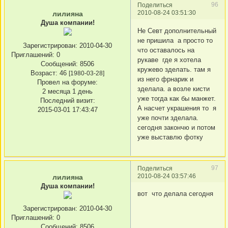
96
Поделиться
2010-08-24 03:51:30
лилияна
Душа компании!
Не Севт дополнительный
не пришила а просто то
Зарегистрирован
: 2010-04-30
что оставалось на
Приглашений:
0
рукаве где я хотела
Сообщений:
8506
кружево зделать. там я
Возраст:
46
[1980-03-28]
из него фрнарик и
Провел на форуме:
зделала. а возле кисти
2 месяца 1 день
уже тогда как бы манжет.
Последний визит:
А насчет украшения то я
2015-03-01 17:43:47
уже почти зделала.
сегодня закончю и потом
уже выставлю фотку
97
Поделиться
2010-08-24 03:57:46
лилияна
Душа компании!
вот что делала сегодня
Зарегистрирован
: 2010-04-30
Приглашений:
0
Сообщений:
8506