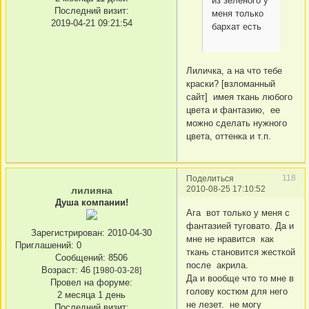
из зеленого у
Последний визит:
меня только
2019-04-21 09:21:54
бархат есть
Лиличка, а на что тебе
краски? [взломанный
сайт] имея ткань любого
цвета и фантазию, ее
можно сделать нужного
цвета, оттенка и т.п.
118
Поделиться
2010-08-25 17:10:52
лилияна
Душа компании!
Ага вот только у меня с
фантазией туговато. Да и
Зарегистрирован
: 2010-04-30
мне не нравится как
Приглашений:
0
ткань становится жесткой
Сообщений:
8506
после акрила.
Возраст:
46
[1980-03-28]
Да и вообще что то мне в
Провел на форуме:
голову костюм для него
2 месяца 1 день
не лезет. не могу
Последний визит: