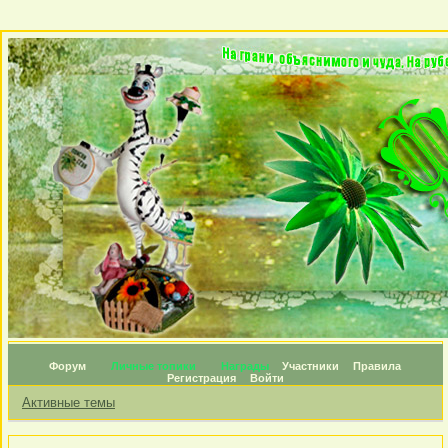
Форум
Личные топики
Награды
Участники
Правила
Регистрация
Войти
Активные темы