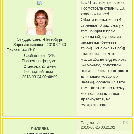
Вау! Богатейство какое!
Посмотрела страниц 10,
хочу почти все!
Обрати внимание на 4
странице, 3 ряд снизу -
там наборчик прям
кукольный, суперские
Откуда:
Санкт-Петербург
расцветки (бежевый
Зарегистрирован
: 2010-04-30
такой) - мне очень нра)))
Приглашений:
0
Только жалко, что
Сообщений:
7210
масштаба не видно, хоть
Провел на форуме:
бы монетку положили,
2 месяца 27 дней
что ли... Кожа толстовата
Последний визит:
для наших коварных
2018-03-24 02:48:09
целей)), органза или что
там - не знаю, по-моему,
жесткая очень, плохо
драпируется, но
смотреть надо.
110
Поделиться
2010-08-25 00:21:32
лилияна
Душа компании!