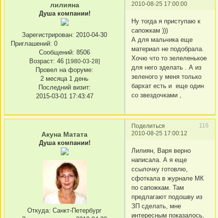
2010-08-25 17:00:00
лилияна
Душа компании!
Ну тогда я приступаю к
сапожкам )))
Зарегистрирован
: 2010-04-30
А для мальчика еще
Приглашений:
0
материал не подобрала.
Сообщений:
8506
Хочю что то зелеленькое
Возраст:
46
[1980-03-28]
для него зделать . А из
Провел на форуме:
зеленого у меня только
2 месяца 1 день
бархат есть и еще один
Последний визит:
со звездочками ,
2015-03-01 17:43:47
116
Поделиться
2010-08-25 17:00:12
Акуна Матата
Душа компании!
Лилиян, Варя верно
написала. А я еще
ссылочку готовлю,
сфоткала в журнале МК
по сапожкам. Там
предлагают подошву из
ЗП сделать, мне
Откуда:
Санкт-Петербург
интересным показалось,