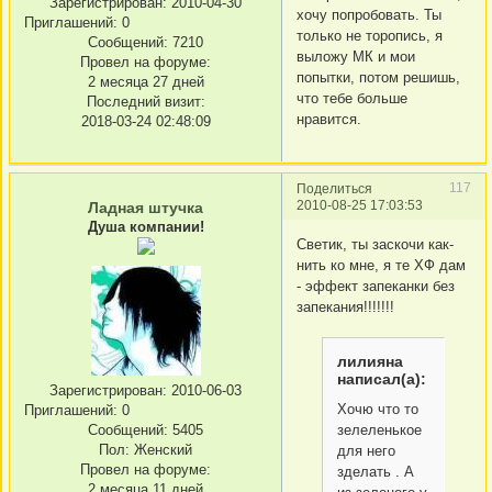
Зарегистрирован
: 2010-04-30
хочу попробовать. Ты
Приглашений:
0
только не торопись, я
Сообщений:
7210
выложу МК и мои
Провел на форуме:
попытки, потом решишь,
2 месяца 27 дней
что тебе больше
Последний визит:
нравится.
2018-03-24 02:48:09
117
Поделиться
2010-08-25 17:03:53
Ладная штучка
Душа компании!
Светик, ты заскочи как-
нить ко мне, я те ХФ дам
- эффект запеканки без
запекания!!!!!!!
лилияна
написал(а):
Зарегистрирован
: 2010-06-03
Хочю что то
Приглашений:
0
зелеленькое
Сообщений:
5405
Пол:
Женский
для него
Провел на форуме:
зделать . А
2 месяца 11 дней