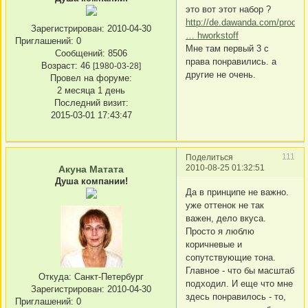
это вот этот набор ?
http://de.dawanda.com/produc
Зарегистрирован
: 2010-04-30
… hworkstoff
Приглашений:
0
Мне там первый 3 с
Сообщений:
8506
права понравились. а
Возраст:
46
[1980-03-28]
другие не очень.
Провел на форуме:
2 месяца 1 день
Последний визит:
2015-03-01 17:43:47
111
Поделиться
2010-08-25 01:32:51
Акуна Матата
Душа компании!
Да в принципе не важно.
уже оттенок не так
важен, дело вкуса.
Просто я люблю
коричневые и
сопутствующие тона.
Главное - что бы масштаб
Откуда:
Санкт-Петербург
подходил. И еще что мне
Зарегистрирован
: 2010-04-30
здесь понравилось - то,
Приглашений:
0