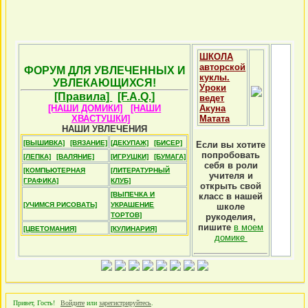
ШКОЛА
авторской
ФОРУМ ДЛЯ УВЛЕЧЕННЫХ И
куклы.
УВЛЕКАЮЩИХСЯ!
Уроки
[Правила]
[F.A.Q.]
ведет
[НАШИ ДОМИКИ]
[НАШИ
Акуна
ХВАСТУШКИ]
Матата
НАШИ УВЛЕЧЕНИЯ
[ВЫШИВКА]
[ВЯЗАНИЕ]
[ДЕКУПАЖ]
[БИСЕР]
Если вы хотите
попробовать
[ЛЕПКА]
[ВАЛЯНИЕ]
[ИГРУШКИ]
[БУМАГА]
себя в роли
[КОМПЬЮТЕРНАЯ
[ЛИТЕРАТУРНЫЙ
учителя и
ГРАФИКА]
КЛУБ]
открыть свой
[ВЫПЕЧКА И
класс в нашей
[УЧИМСЯ РИСОВАТЬ]
УКРАШЕНИЕ
школе
ТОРТОВ]
рукоделия,
пишите
в моем
[ЦВЕТОМАНИЯ]
[КУЛИНАРИЯ]
домике
Привет, Гость!
Войдите
или
зарегистрируйтесь
.