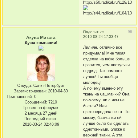
99
Поделиться
2010-08-24 17:33:47
Акуна Матата
Душа компании!
Лилиян, отлично все
придумала! Мне такая
отделка на юбке больше
нравится, чем цветуечки
подряд. Так намного
лучше! Ты вообще
молодец!
Откуда:
Санкт-Петербург
А почему именно эту
Зарегистрирован
: 2010-04-30
ткань на башмачки? Она,
Приглашений:
0
по-моему, ни с чем не
Сообщений:
7210
бьется? Или
Провел на форуме:
цветопередача не та. По-
2 месяца 27 дней
моему, башмачки ей
Последний визит:
лучше было бы сделать
2018-03-24 02:48:09
однотонными, ближе к
верхней ткани. А эта