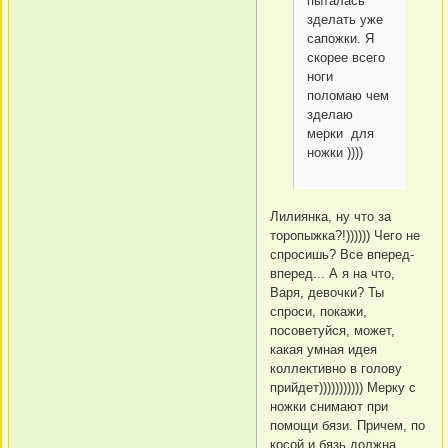
пыталась
зделать уже
сапожки. Я
скорее всего
ноги
поломаю чем
зделаю
мерки для
ножки ))))
Лилиянка, ну что за
торопыжка?!)))))) Чего не
спросишь? Все вперед-
вперед... А я на что,
Варя, девочки? Ты
спроси, покажи,
посоветуйся, может,
какая умная идея
коллективно в голову
прийдет))))))))))) Мерку с
ножки снимают при
помощи бязи. Причем, по
косой и бязь должна