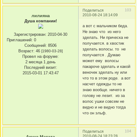
103
Поделиться
2010-08-24 18:14:09
лилияна
Душа компании!
а вот с мальчиком беда.
Не знаю что из него
Зарегистрирован
: 2010-04-30
зделать. Ни прическа не
Приглашений:
0
получается. в хвостик
Сообщений:
8506
зделать волосы. то не
Возраст:
46
[1980-03-28]
получается . Думаю
Провел на форуме:
может ему волосы
2 месяца 1 день
пакароче зделать и какой
Последний визит:
веночек зделать ну или
2015-03-01 17:43:47
что то в этом роде. а вот
насчет одежды то не
знаю вообще. ничего в
голову не лезит. из за
волос ушки совсем не
видно и не видно тогда
что он эльф.
104
Поделиться
2010-08-24 18:23:28
Акуна Матата