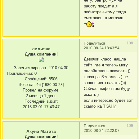
нету. Завтро муж на
работу поедит а я
побыстренькому тогда
смотаюсь в магазин.
108
Поделиться
2010-08-24 18:43:54
лилияна
Душа компании!
Девочки класс. нашла
сайт где я теперь могу
Зарегистрирован
: 2010-04-30
онлайн ткань пакупать ))
Приглашений:
0
глаза разбежались ) не
Сообщений:
8506
знаю с чего начать ))))
Возраст:
46
[1980-03-28]
Сейчас шифон там буду
Провел на форуме:
искать )
2 месяца 1 день
если интересно будет вот
Последний визит:
ссылочка
ТКАНИ
2015-03-01 17:43:47
109
Поделиться
2010-08-24 22:22:07
Акуна Матата
Душа компании!