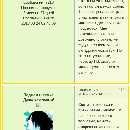
что ткани уже подобраны,
Сообщений:
7210
сочетаются между собой.
Провел на форуме:
Только еще одна вещь: я
2 месяца 27 дней
у нас видела такие, они в
Последний визит:
магазинах для пэчворка
2018-03-24 02:48:09
продаются. Мне
показалось, что они
довольно плотные, не
будут в совсем мелкие
складочки ложиться. Но
зато натуральные,
поэтому ПВАшить их -
милое дело, все ляжет
отлично!
112
Поделиться
2010-08-25 09:18:57
Ладная штучка
Душа компании!
Светик, такие ткани
очень разые бывают... у
нас, конечно много
толчстых, но есть
американские тонкие и