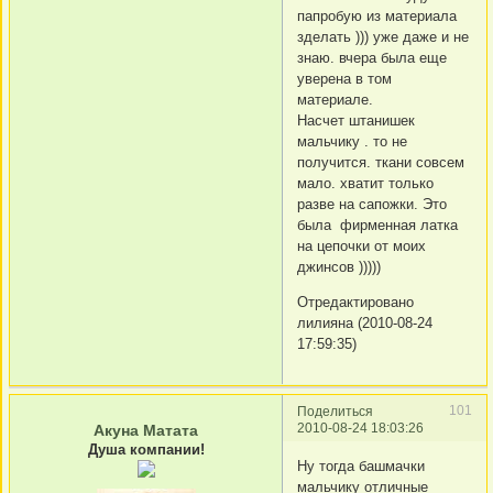
папробую из материала
зделать ))) уже даже и не
знаю. вчера была еще
уверена в том
материале.
Насчет штанишек
мальчику . то не
получится. ткани совсем
мало. хватит только
разве на сапожки. Это
была фирменная латка
на цепочки от моих
джинсов )))))
Отредактировано
лилияна (2010-08-24
17:59:35)
101
Поделиться
2010-08-24 18:03:26
Акуна Матата
Душа компании!
Ну тогда башмачки
мальчику отличные