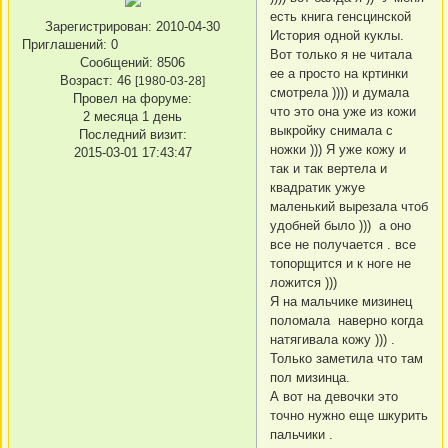
есть книга генсцинской
Зарегистрирован
: 2010-04-30
История одной куклы.
Приглашений:
0
Вот только я не читала
Сообщений:
8506
ее а просто на кртинки
Возраст:
46
[1980-03-28]
смотрела )))) и думала
Провел на форуме:
что это она уже из кожи
2 месяца 1 день
выкройку снимала с
Последний визит:
ножки ))) Я уже кожу и
2015-03-01 17:43:47
так и так вертела и
квадратик ужуе
маленький вырезала чтоб
удобней было ))) а оно
все не получается . все
топорщится и к ноге не
ложится )))
Я на мальчике мизинец
поломала наверно когда
натягивала кожу ))) .
Только заметила что там
пол мизинца.
А вот на девочки это
точно нужно еще шкурить
пальчики .