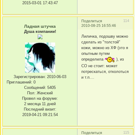
2015-03-01 17:43:47
114
Поделиться
2010-08-25 16:55:46
Ладная штучка
Душа компании!
Лиличка, подошву можно
сделать из "толстой"
кожи, можно из ХФ (это я
опытным путем
определила
), из
СО не стоит: может
потрескаться, отколоться
Зарегистрирован
: 2010-06-03
и т.п....
Приглашений:
0
Сообщений:
5405
Пол:
Женский
Провел на форуме:
2 месяца 11 дней
Последний визит:
2019-04-21 09:21:54
115
Поделиться