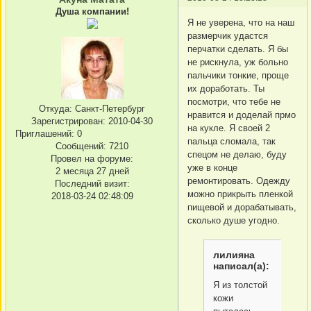
Душа компании!
Я не уверена, что на наш
размерчик удастся
перчатки сделать. Я бы
не рискнула, уж больно
пальчики тонкие, проще
их доработать. Ты
посмотри, что тебе не
Откуда:
Санкт-Петербург
нравится и доделай прмо
Зарегистрирован
: 2010-04-30
на кукле. Я своей 2
Приглашений:
0
пальца сломала, так
Сообщений:
7210
спецом не делаю, буду
Провел на форуме:
уже в конце
2 месяца 27 дней
ремонтировать. Одежду
Последний визит:
можно прикрыть пленкой
2018-03-24 02:48:09
пищевой и дорабатывать,
сколько душе угодно.
лилияна
написал(а):
Я из толстой
кожи