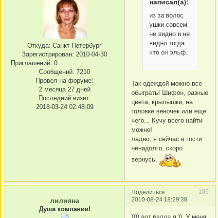
написал(а):
из за волос
ушки совсем
не видно и не
видно тогда
Откуда:
Санкт-Петербург
что он эльф.
Зарегистрирован
: 2010-04-30
Приглашений:
0
Сообщений:
7210
Провел на форуме:
Так одеждой можно все
2 месяца 27 дней
обыграть! Шифон, разные
Последний визит:
цвета, крылышки, на
2018-03-24 02:48:09
головке веночек или еще
чего... Кучу всего найти
можно!
ладно, я сейчас в гости
ненадолго, скоро
вернусь.
106
Поделиться
2010-08-24 18:29:30
лилияна
Душа компании!
)))) вот балда я )) У меня