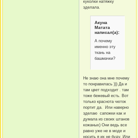
куколки натяжку
зделала.
Акуна
Матата
написал(а):
А почему
именно эту
ткань на
башмачки?
Не знаю она мне почему
то понравилась ))) Да и
там цвет подходит . там
тоже бежевый есть. Вот
только краснота чюток
портит да. Или наверно
зделаю сапожки как и
думала из своих штанов
кожаных) Они ведь все
равно уже не в моде и
носить я их не буду. Или