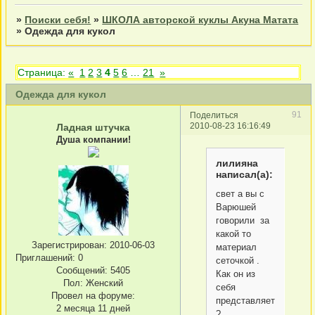
»
Поиски себя!
»
ШКОЛА авторской куклы Акуна Матата
»
Одежда для кукол
Страница:
«
1
2
3
4
5
6
…
21
»
Одежда для кукол
91
Поделиться
2010-08-23 16:16:49
Ладная штучка
Душа компании!
лилияна
написал(а):
свет а вы с
Варюшей
говорили за
какой то
Зарегистрирован
: 2010-06-03
материал
Приглашений:
0
сеточкой .
Сообщений:
5405
Как он из
Пол:
Женский
себя
Провел на форуме:
представляет
2 месяца 11 дней
?