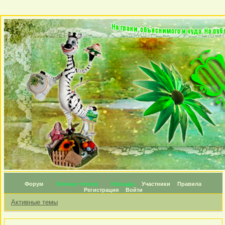
Форум
Личные топики
Награды
Участники
Правила
Регистрация
Войти
Активные темы