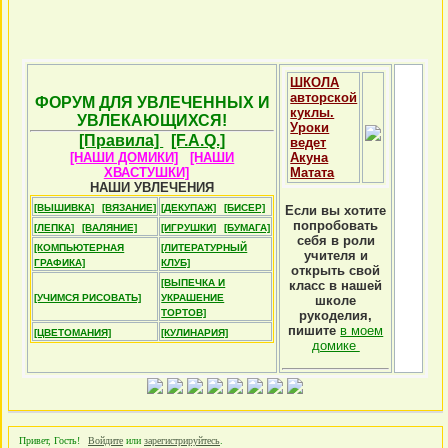
ШКОЛА
авторской
ФОРУМ ДЛЯ УВЛЕЧЕННЫХ И
куклы.
УВЛЕКАЮЩИХСЯ!
Уроки
[Правила]
[F.A.Q.]
ведет
[НАШИ ДОМИКИ]
[НАШИ
Акуна
ХВАСТУШКИ]
Матата
НАШИ УВЛЕЧЕНИЯ
[ВЫШИВКА]
[ВЯЗАНИЕ]
[ДЕКУПАЖ]
[БИСЕР]
Если вы хотите
попробовать
[ЛЕПКА]
[ВАЛЯНИЕ]
[ИГРУШКИ]
[БУМАГА]
себя в роли
[КОМПЬЮТЕРНАЯ
[ЛИТЕРАТУРНЫЙ
учителя и
ГРАФИКА]
КЛУБ]
открыть свой
[ВЫПЕЧКА И
класс в нашей
[УЧИМСЯ РИСОВАТЬ]
УКРАШЕНИЕ
школе
ТОРТОВ]
рукоделия,
пишите
в моем
[ЦВЕТОМАНИЯ]
[КУЛИНАРИЯ]
домике
Привет, Гость!
Войдите
или
зарегистрируйтесь
.