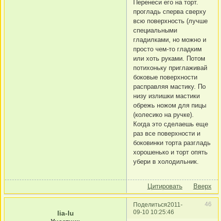
Перенеси его на торт.
прогладь сперва сверху
всю поверхность (лучше
специальными
гладилками, но можно и
просто чем-то гладким
или хоть руками. Потом
потихоньку приглаживай
боковые поверхности
расправляя мастику. По
низу излишки мастики
обрежь ножом для пицы
(колесико на ручке).
Когда это сделаешь еще
раз все поверхности и
боковинки торта разгладь
хорошенько и торт опять
убери в холодильник.
Цитировать
Вверх
46
Поделиться
2011-
09-10 10:25:46
lia-lu