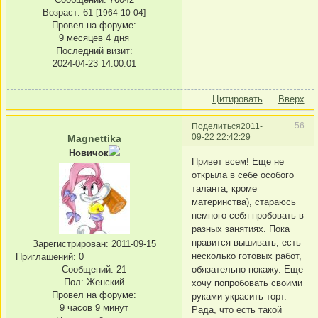
Возраст:
61
[1964-10-04]
Провел на форуме:
9 месяцев 4 дня
Последний визит:
2024-04-23 14:00:01
Цитировать
Вверх
56
Поделиться
2011-
09-22 22:42:29
Magnettika
Новичок
Привет всем! Еще не
открыла в себе особого
таланта, кроме
материнства), стараюсь
немного себя пробовать в
разных занятиях. Пока
нравится вышивать, есть
Зарегистрирован
: 2011-09-15
несколько готовых работ,
Приглашений:
0
Сообщений:
21
обязательно покажу. Еще
Пол:
Женский
хочу попробовать своими
Провел на форуме:
руками украсить торт.
9 часов 9 минут
Рада, что есть такой