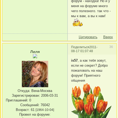
форум - находка! Но и у
меня на форуме много
чего полезного. так что -
мы к вам, а вы к нам!
Цитировать
Вверх
36
Поделиться
2011-
08-17 01:07:48
Лиля
is57
, а как тебя зовут,
если не секрет? Добро
пожаловать на наш
форум! Приятного
общения
Откуда:
Вена-Москва
Зарегистрирован
: 2006-03-31
Приглашений:
0
Сообщений:
76042
Возраст:
61
[1964-10-04]
Провел на форуме: