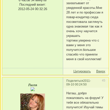
6 часов 54 минуты
захватывает от
Последний визит:
увиденной красоты.Мне
2012-05-24 00:32:26
28 лет и по профессии я
повар-кондитер.сюда
посоветовала заглянуть
одна знакомая так как я
очень хочу научится
украшать
тортики.уверена что с
вами у меня это
получится.большое
спасибо что приняли
меня в свой коллектив!
Цитировать
Вверх
45
Поделиться
2011-
09-10 00:24:50
Лиля
Наташ, добро
пожаловать на форум! У
тебя все обязательно
получится! Изучай темы