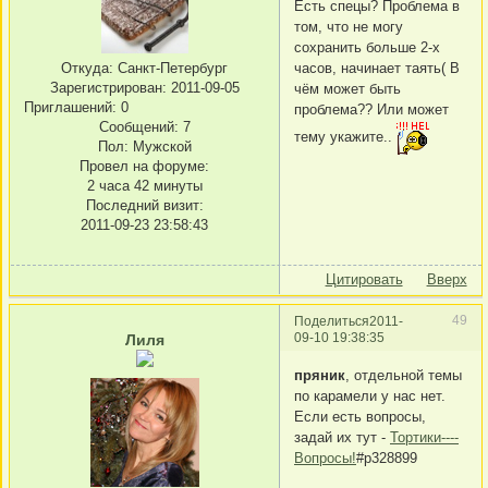
Есть спецы? Проблема в
том, что не могу
сохранить больше 2-х
часов, начинает таять( В
Откуда:
Санкт-Петербург
Зарегистрирован
: 2011-09-05
чём может быть
Приглашений:
0
проблема?? Или может
Сообщений:
7
тему укажите..
Пол:
Мужской
Провел на форуме:
2 часа 42 минуты
Последний визит:
2011-09-23 23:58:43
Цитировать
Вверх
49
Поделиться
2011-
09-10 19:38:35
Лиля
пряник
, отдельной темы
по карамели у нас нет.
Если есть вопросы,
задай их тут -
Тортики----
Вопросы!
#p328899