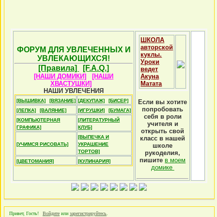
ШКОЛА
авторской
ФОРУМ ДЛЯ УВЛЕЧЕННЫХ И
куклы.
УВЛЕКАЮЩИХСЯ!
Уроки
[Правила]
[F.A.Q.]
ведет
[НАШИ ДОМИКИ]
[НАШИ
Акуна
ХВАСТУШКИ]
Матата
НАШИ УВЛЕЧЕНИЯ
[ВЫШИВКА]
[ВЯЗАНИЕ]
[ДЕКУПАЖ]
[БИСЕР]
Если вы хотите
попробовать
[ЛЕПКА]
[ВАЛЯНИЕ]
[ИГРУШКИ]
[БУМАГА]
себя в роли
[КОМПЬЮТЕРНАЯ
[ЛИТЕРАТУРНЫЙ
учителя и
ГРАФИКА]
КЛУБ]
открыть свой
[ВЫПЕЧКА И
класс в нашей
[УЧИМСЯ РИСОВАТЬ]
УКРАШЕНИЕ
школе
ТОРТОВ]
рукоделия,
пишите
в моем
[ЦВЕТОМАНИЯ]
[КУЛИНАРИЯ]
домике
Привет, Гость!
Войдите
или
зарегистрируйтесь
.