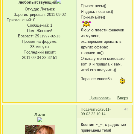
любопытствующий
Привет всем))
Откуда:
Луганск
Я здесь новичок))
Зарегистрирован
: 2011-09-02
Принимайте))
Приглашений:
0
Сообщений:
1
Люблю плести фенечки
Пол:
Женский
из мулине,
Возраст:
29
[1997-02-13]
Провел на форуме:
эксперементировать в
33 минуты
других сферах
Последний визит:
творчества))
2011-09-04 22:32:51
Опыта у меня маловато,
вот я и пришла к вам,
чтоб его получить))
Заранее спасибо
Цитировать
Вверх
43
Поделиться
2011-
09-02 22:10:14
Лиля
Ксения ~_~
, с радостью
принимаем тебя!