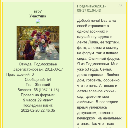
35
Поделиться
2011-
08-17 01:04:43
is57
Участник
Доброй ночи! Была на
своей страничке в
одноклассниках и
случайно увидела в
ленте Лилю, ее тортики,
фото, а потом и ссылку
на форум. так и попала
сюда. Отличный форум.
Я из Подмосковья. Мне
Откуда:
Подмосковье
Зарегистрирован
: 2011-08-17
уже 53 года. Семья,
Приглашений:
0
дочка взрослая. Люблю
Сообщений:
54
дом, готовить, особенно
Пол:
Женский
что-то печь. А весно и
Возраст:
68
[1957-11-15]
летом главное хобби -
Провел на форуме:
сад, цветочки мои
9 часов 29 минут
любимые. В последнее
Последний визит:
время увлеклась
2012-02-20 22:46:35
декупажем, немного
печворком, на начальных
этапах. Так что - ваш