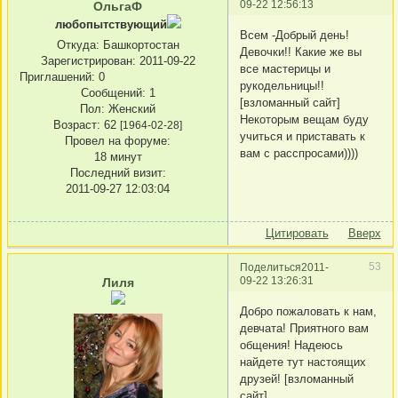
09-22 12:56:13
ОльгаФ
любопытствующий
Всем -Добрый день!
Откуда:
Башкортостан
Девочки!! Какие же вы
Зарегистрирован
: 2011-09-22
все мастерицы и
Приглашений:
0
рукодельницы!!
Сообщений:
1
[взломанный сайт]
Пол:
Женский
Некоторым вещам буду
Возраст:
62
[1964-02-28]
учиться и приставать к
Провел на форуме:
вам с расспросами))))
18 минут
Последний визит:
2011-09-27 12:03:04
Цитировать
Вверх
53
Поделиться
2011-
09-22 13:26:31
Лиля
Добро пожаловать к нам,
девчата! Приятного вам
общения! Надеюсь
найдете тут настоящих
друзей! [взломанный
сайт]