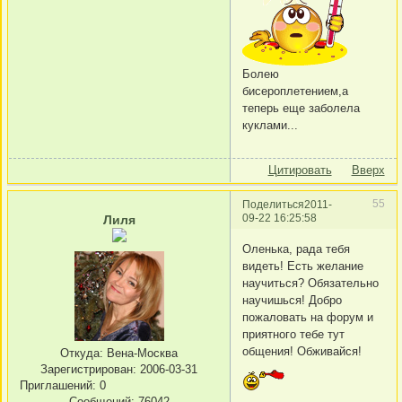
Болею
бисероплетением,а
теперь еще заболела
куклами...
Цитировать
Вверх
55
Поделиться
2011-
09-22 16:25:58
Лиля
Оленька, рада тебя
видеть! Есть желание
научиться? Обязательно
научишься! Добро
пожаловать на форум и
приятного тебе тут
общения! Обживайся!
Откуда:
Вена-Москва
Зарегистрирован
: 2006-03-31
Приглашений:
0
Сообщений:
76042