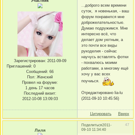
Участник
...доброго всем времени
суток, я новенькая, - ваш
форум понравился мне
доброжелательностью.
Думаю подружимся. Мне
интересно всё, что
делает дом уютным, а
это почти все виды
рукоделия - сейчас
научусь вставлять фотки
Зарегистрирован
: 2011-09-09
- похвалюсь моими
Приглашений:
0
работами, а многому ещё
Сообщений:
66
хочу у вас всех
Пол:
Женский
поучиься.
Провел на форуме:
1 день 17 часов
Отредактировано lia-lu
Последний визит:
(2011-09-10 10:45:56)
2012-10-08 13:09:03
Цитировать
Вверх
47
Поделиться
2011-
09-10 11:34:40
Лиля