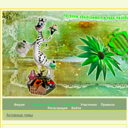
Форум
Личные топики
Награды
Участники
Правила
Регистрация
Войти
Активные темы