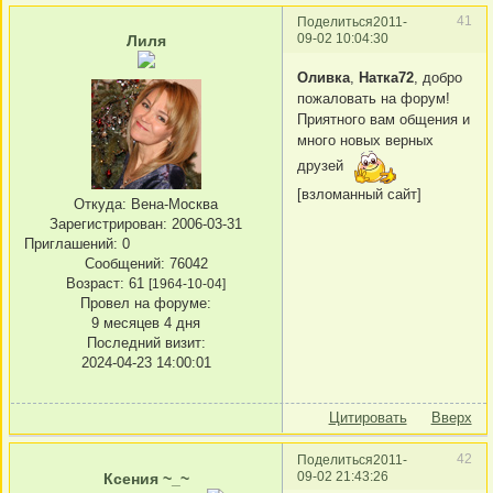
41
Поделиться
2011-
09-02 10:04:30
Лиля
Оливка
,
Натка72
, добро
пожаловать на форум!
Приятного вам общения и
много новых верных
друзей
[взломанный сайт]
Откуда:
Вена-Москва
Зарегистрирован
: 2006-03-31
Приглашений:
0
Сообщений:
76042
Возраст:
61
[1964-10-04]
Провел на форуме:
9 месяцев 4 дня
Последний визит:
2024-04-23 14:00:01
Цитировать
Вверх
42
Поделиться
2011-
09-02 21:43:26
Ксения ~_~