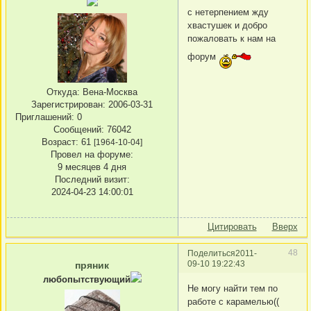
с нетерпением жду
хвастушек и добро
пожаловать к нам на
форум
Откуда:
Вена-Москва
Зарегистрирован
: 2006-03-31
Приглашений:
0
Сообщений:
76042
Возраст:
61
[1964-10-04]
Провел на форуме:
9 месяцев 4 дня
Последний визит:
2024-04-23 14:00:01
Цитировать
Вверх
48
Поделиться
2011-
09-10 19:22:43
пряник
любопытствующий
Не могу найти тем по
работе с карамелью((