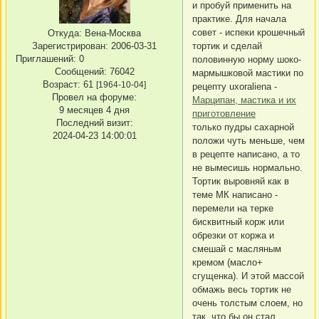
и пробуй применить на
практике. Для начала
совет - испеки крошечный
Откуда:
Вена-Москва
тортик и сделай
Зарегистрирован
: 2006-03-31
Приглашений:
0
половинную норму шоко-
Сообщений:
76042
мармышковой мастики по
Возраст:
61
[1964-10-04]
рецепту uxoraliena -
Провел на форуме:
Марципан, мастика и их
9 месяцев 4 дня
приготовление
Последний визит:
только пудры сахарной
2024-04-23 14:00:01
положи чуть меньше, чем
в рецепте написано, а то
не вымесишь нормально.
Тортик выровняй как в
теме МК написано -
перемели на терке
бисквитный корж или
обрезки от коржа и
смешай с масляным
кремом (масло+
сгущенка). И этой массой
обмажь весь тортик не
очень толстым слоем, но
так. что бы он стал