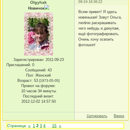
09-24 16:36:22
Olgyhak
Новичок
Всем привет! Я здесь
новенькая! Зовут Ольга,
люблю раскрашивать
чего нибудь и декупаж,
ещё фотографировать.
Очень хочу освоить
фотошоп!
Зарегистрирован
: 2011-09-23
Приглашений:
0
Сообщений:
43
Пол:
Женский
Возраст:
53
[1973-05-05]
Провел на форуме:
10 часов 34 минуты
Последний визит:
2012-12-02 14:57:50
Цитировать
Вверх
Страница:
«
1
2
3
4
…
15
»