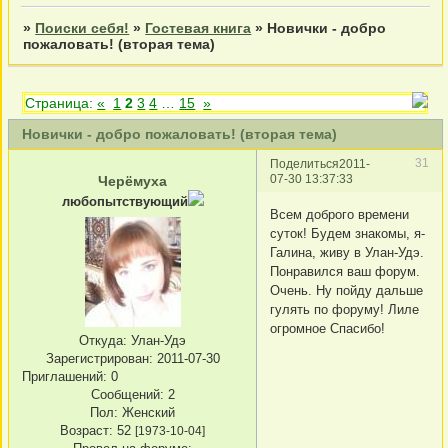
»
Поиски себя!
»
Гостевая книга
»
Новички - добро
пожаловать! (вторая тема)
Страница:
«
1
2
3
4
…
15
»
Новички - добро пожаловать! (вторая тема)
31
Поделиться
2011-
07-30 13:37:33
Черёмуха
любопытствующий
Всем доброго времени
суток! Будем знакомы, я-
Галина, живу в Улан-Удэ.
Понравился ваш форум.
Очень. Ну пойду дальше
гулять по форуму! Лиле
огромное Спасибо!
Откуда:
Улан-Удэ
Зарегистрирован
: 2011-07-30
Приглашений:
0
Сообщений:
2
Пол:
Женский
Возраст:
52
[1973-10-04]