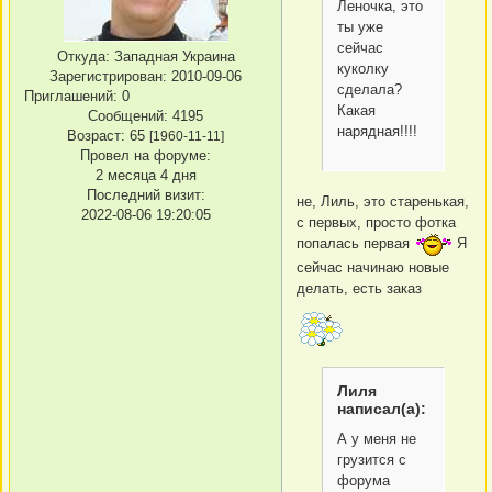
Леночка, это
ты уже
сейчас
Откуда:
Западная Украина
куколку
Зарегистрирован
: 2010-09-06
сделала?
Приглашений:
0
Какая
Сообщений:
4195
нарядная!!!!
Возраст:
65
[1960-11-11]
Провел на форуме:
2 месяца 4 дня
Последний визит:
не, Лиль, это старенькая,
2022-08-06 19:20:05
с первых, просто фотка
попалась первая
Я
сейчас начинаю новые
делать, есть заказ
Лиля
написал(а):
А у меня не
грузится с
форума