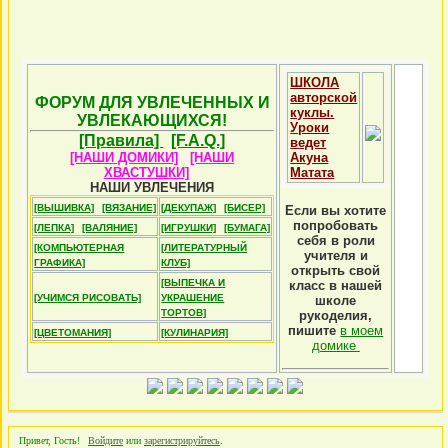
ШКОЛА
авторской
ФОРУМ ДЛЯ УВЛЕЧЕННЫХ И
куклы.
УВЛЕКАЮЩИХСЯ!
Уроки
[Правила]
[F.A.Q.]
ведет
[НАШИ ДОМИКИ]
[НАШИ
Акуна
ХВАСТУШКИ]
Матата
НАШИ УВЛЕЧЕНИЯ
[ВЫШИВКА]
[ВЯЗАНИЕ]
[ДЕКУПАЖ]
[БИСЕР]
Если вы хотите
попробовать
[ЛЕПКА]
[ВАЛЯНИЕ]
[ИГРУШКИ]
[БУМАГА]
себя в роли
[КОМПЬЮТЕРНАЯ
[ЛИТЕРАТУРНЫЙ
учителя и
ГРАФИКА]
КЛУБ]
открыть свой
[ВЫПЕЧКА И
класс в нашей
[УЧИМСЯ РИСОВАТЬ]
УКРАШЕНИЕ
школе
ТОРТОВ]
рукоделия,
пишите
в моем
[ЦВЕТОМАНИЯ]
[КУЛИНАРИЯ]
домике
Привет, Гость!
Войдите
или
зарегистрируйтесь
.