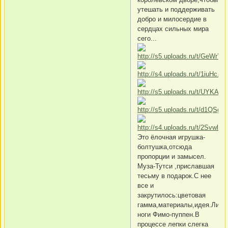
утешать и поддерживать
добро и милосердие в
сердцах сильных мира
сего...
Это ёлочная игрушка-
болтушка,отсюда
пропорции и замысел.
Муза-Тутси ,приславшая
тесьму в подарок.С нее
все и
закрутилось:цветовая
гамма,материалы,идея.Лицо,
ноги Фимо-пуппен.В
процессе лепки слегка