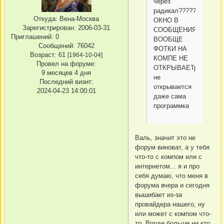
через
рaдикал????????
Откуда:
Вена-Москва
ОКНО В
Зарегистрирован
: 2006-03-31
СООБЩЕНИЯХ
Приглашений:
0
ВООБЩЕ
Сообщений:
76042
ФОТКИ НА
Возраст:
61
[1964-10-04]
КОМПЕ НЕ
Провел на форуме:
ОТКРЫВАЕТрадикал
9 месяцев 4 дня
не
Последний визит:
открывается
2024-04-23 14:00:01
даже сама
программка
Валь, значит это не
форум виноват, а у тебя
что-то с компом или с
интернетом... я и про
себя думаю, что меня в
форума вчера и сегодня
вышибает из-за
провайдера нашего, ну
или может с компом что-
то. Вроде больше ни кто