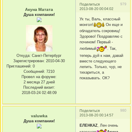
979
Поделиться
2013-08-20 00:04:02
Акуна Матата
Душа компании!
Ух ты, Валь, классный
монгол!
Он еще и
обладатель сокровищ!
Здорово! Поздравляю с
почином! Первый -
любимый
. Так,
теперь дуй к нам, давай
Откуда:
Санкт-Петербург
Зарегистрирован
: 2010-04-30
вместе следующего
Приглашений:
0
лепить. Только, чур, не
Сообщений:
7210
тихариться, а
Провел на форуме:
показывать. ОК?
2 месяца 27 дней
Последний визит:
2018-03-24 02:48:09
980
Поделиться
2013-08-20 00:14:57
valuwka
Душа компании!
ЕЛЕНКАZ
, Лен очень
классная
Акуна