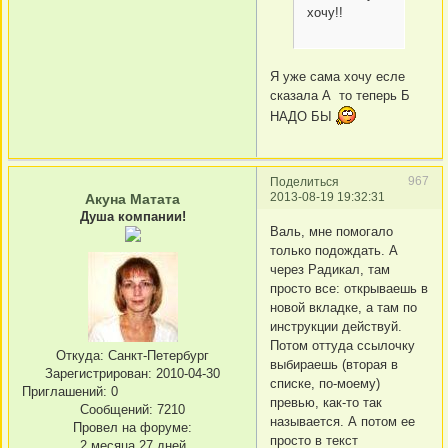
хочу!!
Я уже сама хочу есле
сказала А то теперь Б
НАДО БЫ
967
Поделиться
2013-08-19 19:32:31
Акуна Матата
Душа компании!
Валь, мне помогало
только подождать. А
через Радикал, там
просто все: открываешь в
новой вкладке, а там по
инструкции действуй.
Потом оттуда ссылочку
Откуда:
Санкт-Петербург
выбираешь (вторая в
Зарегистрирован
: 2010-04-30
списке, по-моему)
Приглашений:
0
превью, как-то так
Сообщений:
7210
называется. А потом ее
Провел на форуме:
просто в текст
2 месяца 27 дней