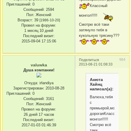
Приглашений:
0
Классный
Сообщений:
2594
Пол:
Женский
монгол!!!!!
Возраст:
39
[1986-10-20]
Смотрю всё таки
Провел на форуме:
затянуло тебя в
1 месяц 10 дней
кукольную трясину???
Последний визит:
2015-09-04 17:15:06
984
Поделиться
2013-08-21 01:08:33
valuwka
Душа компании!
Анюта
Откуда:
irlandiya
Хайнц
Зарегистрирован
: 2010-08-28
написал(а):
Приглашений:
0
Валюха,тебя
Сообщений:
3161
с
Пол:
Женский
премьерой,моя
Провел на форуме:
дорогаяКлассный
26 дней 17 часов
монгол!!!!!
Последний визит:
Смотрю всё
2017-01-03 01:46:39
таки