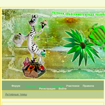
Форум
Личные топики
Награды
Участники
Правила
Регистрация
Войти
Активные темы