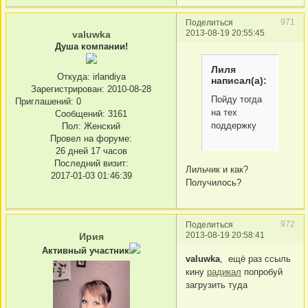
971
Поделиться
2013-08-19 20:55:45
valuwka
Душа компании!
Лиля
Откуда:
irlandiya
написал(а):
Зарегистрирован
: 2010-08-28
Пойду тогда
Приглашений:
0
на тех
Сообщений:
3161
поддержку
Пол:
Женский
Провел на форуме:
26 дней 17 часов
Последний визит:
Лильчик и как?
2017-01-03 01:46:39
Получилось?
972
Поделиться
2013-08-19 20:58:41
Ирия
Активный участник
valuwka
, ещё раз ссыль
кину
радикал
попробуй
загрузить туда