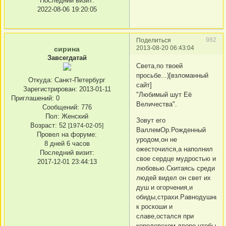
Последний визит:
2022-08-06 19:20:05
982
Поделиться
2013-08-20 06:43:04
сирина
Завсегдатай
Света,по твоей
просьбе...)[взломанный
Откуда:
Санкт-Петербург
сайт]
Зарегистрирован
: 2013-01-11
"Любимый шут Её
Приглашений:
0
Величества".
Сообщений:
776
Пол:
Женский
Зовут его
Возраст:
52
[1974-02-05]
ВаллемОр.Рожденный
Провел на форуме:
уродом,он не
8 дней 6 часов
ожесточился,а наполнил
Последний визит:
свое сердце мудростью и
2017-12-01 23:44:13
любовью.Скитаясь среди
людей видел он свет их
душ и огорчения,и
обиды,страхи.Равнодушный
к роскоши и
славе,остался при
королевском дворе,чтобы