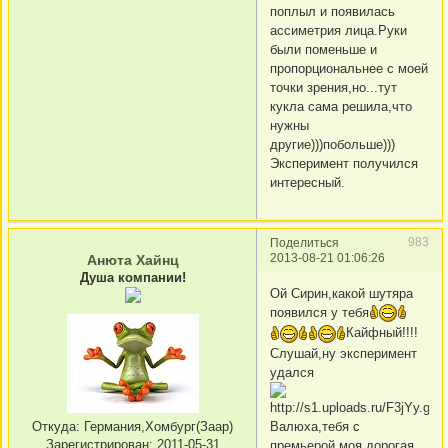
поплыл и появилась
ассиметрия лица.Руки
были поменьше и
пропорциональнее с моей
точки зрения,но...тут
кукла сама решила,что
нужны
другие)))побольше)))
Эксперимент получился
интересный.
983
Поделиться
2013-08-21 01:06:26
Анюта Хайнц
Душа компании!
Ой Сирин,какой шутяра
появился у тебя
Кайфный!!!!
Слушай,ну эксперимент
удался
Откуда:
Германия,Хомбург(Заар)
Валюха,тебя с
Зарегистрирован
: 2011-05-31
премьерой,моя дорогая