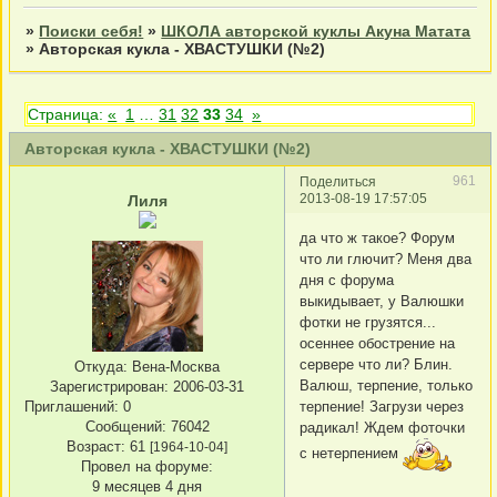
»
Поиски себя!
»
ШКОЛА авторской куклы Акуна Матата
»
Авторская кукла - ХВАСТУШКИ (№2)
Страница:
«
1
…
31
32
33
34
»
Авторская кукла - ХВАСТУШКИ (№2)
961
Поделиться
2013-08-19 17:57:05
Лиля
да что ж такое? Форум
что ли глючит? Меня два
дня с форума
выкидывает, у Валюшки
фотки не грузятся...
осеннее обострение на
сервере что ли? Блин.
Откуда:
Вена-Москва
Валюш, терпение, только
Зарегистрирован
: 2006-03-31
Приглашений:
0
терпение! Загрузи через
Сообщений:
76042
радикал! Ждем фоточки
Возраст:
61
[1964-10-04]
с нетерпением
Провел на форуме:
9 месяцев 4 дня