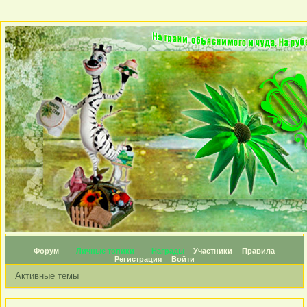
Форум
Личные топики
Награды
Участники
Правила
Регистрация
Войти
Активные темы