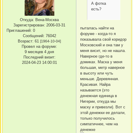
А фотка
есть?
Откуда:
Вена-Москва
Зарегистрирован
: 2006-03-31
пыталась найти на
Приглашений:
0
форуме - когда-то я
Сообщений:
76042
показывала свой коридор
Возраст:
61
[1964-10-04]
Московский и она там у
Провел на форуме:
меня висит, но не нашла.
9 месяцев 4 дня
Наверное где-то в
Последний визит:
домиках. Маска у меня
2024-04-23 14:00:01
большая, метр наверное
в высоту или чуть
меньше. Деревянная.
Красивая. Найра
называется (это
денежная единица в
Нигерии, откуда мы
маску и привезли). Вот с
этой денежки ее делали,
только получилось
симпатичнее, чем на
денежке