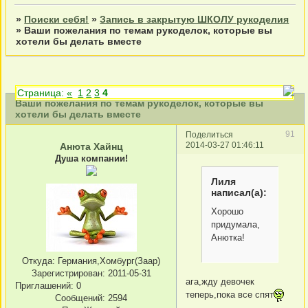
»
Поиски себя!
»
Запись в закрытую ШКОЛУ рукоделия
»
Ваши пожелания по темам рукоделок, которые вы
хотели бы делать вместе
Страница:
«
1
2
3
4
Ваши пожелания по темам рукоделок, которые вы
хотели бы делать вместе
91
Поделиться
2014-03-27 01:46:11
Анюта Хайнц
Душа компании!
Лиля
написал(а):
Хорошо
придумала,
Анютка!
Откуда:
Германия,Хомбург(Заар)
Зарегистрирован
: 2011-05-31
ага,жду девочек
Приглашений:
0
теперь,пока все спят
Сообщений:
2594