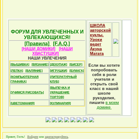
ШКОЛА
авторской
ФОРУМ ДЛЯ УВЛЕЧЕННЫХ И
куклы.
УВЛЕКАЮЩИХСЯ!
Уроки
[Правила]
[F.A.Q.]
ведет
[НАШИ ДОМИКИ]
[НАШИ
Акуна
ХВАСТУШКИ]
Матата
НАШИ УВЛЕЧЕНИЯ
[ВЫШИВКА]
[ВЯЗАНИЕ]
[ДЕКУПАЖ]
[БИСЕР]
Если вы хотите
попробовать
[ЛЕПКА]
[ВАЛЯНИЕ]
[ИГРУШКИ]
[БУМАГА]
себя в роли
[КОМПЬЮТЕРНАЯ
[ЛИТЕРАТУРНЫЙ
учителя и
ГРАФИКА]
КЛУБ]
открыть свой
[ВЫПЕЧКА И
класс в нашей
[УЧИМСЯ РИСОВАТЬ]
УКРАШЕНИЕ
школе
ТОРТОВ]
рукоделия,
пишите
в моем
[ЦВЕТОМАНИЯ]
[КУЛИНАРИЯ]
домике
Привет, Гость!
Войдите
или
зарегистрируйтесь
.