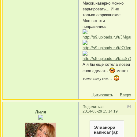
Маски,наверно можно
варьировать... И не
только африканские...
Мне вот эти
понравились:
А я бы еще хотела ловец
снов сделать
может
тоже замутим...
Цитировать
Вверх
94
Поделиться
2014-03-29 15:14:19
Лиля
Элианора
написал(а):