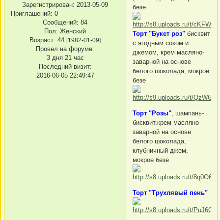
Зарегистрирован
: 2013-05-09
безе
Приглашений:
0
Сообщений:
84
Пол:
Женский
Торт "Букет роз"
бисквит
Возраст:
44
[1982-01-09]
с ягодным соком и
Провел на форуме:
джемом, крем масляно-
3 дня 21 час
заварной на основе
Последний визит:
белого шоколада, мокрое
2016-06-05 22:49:47
безе
Торт "Розы"
, шампань-
бисквит,крем масляно-
заварной на основе
белого шоколада,
клубничный джем,
мокрое безе
Торт "Трухлявый пень"