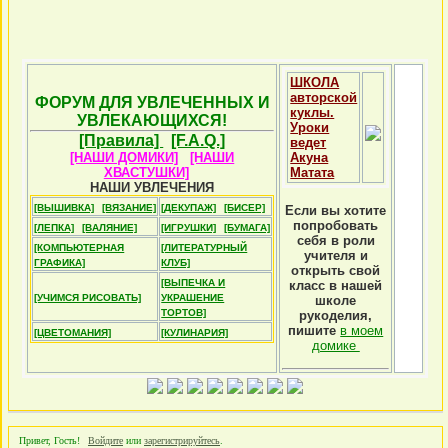
ШКОЛА
авторской
ФОРУМ ДЛЯ УВЛЕЧЕННЫХ И
куклы.
УВЛЕКАЮЩИХСЯ!
Уроки
[Правила]
[F.A.Q.]
ведет
[НАШИ ДОМИКИ]
[НАШИ
Акуна
ХВАСТУШКИ]
Матата
НАШИ УВЛЕЧЕНИЯ
[ВЫШИВКА]
[ВЯЗАНИЕ]
[ДЕКУПАЖ]
[БИСЕР]
Если вы хотите
попробовать
[ЛЕПКА]
[ВАЛЯНИЕ]
[ИГРУШКИ]
[БУМАГА]
себя в роли
[КОМПЬЮТЕРНАЯ
[ЛИТЕРАТУРНЫЙ
учителя и
ГРАФИКА]
КЛУБ]
открыть свой
[ВЫПЕЧКА И
класс в нашей
[УЧИМСЯ РИСОВАТЬ]
УКРАШЕНИЕ
школе
ТОРТОВ]
рукоделия,
пишите
в моем
[ЦВЕТОМАНИЯ]
[КУЛИНАРИЯ]
домике
Привет, Гость!
Войдите
или
зарегистрируйтесь
.