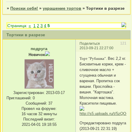
»
Поиски себя!
»
украшение тортов
»
Тортики в разрезе
Страница:
«
1
2
3
4
5
Тортики в разрезе
121
Поделиться
2013-09-21 22:27:00
подруга
Новичок
Торт "Рубашка".
Вес 2,2 кг.
Бисквитные коржи, крем -
сливочное масло +
сгущенка обычная и
вареная. Пропитка сок
вишни. Прослойка -
вишня. "Картошка".
Зарегистрирован
: 2013-03-17
Молочная мастика.
Приглашений:
0
Сообщений:
37
Красители пищевые.
Провел на форуме:
16 часов 32 минуты
Последний визит:
Отредактировано подруга
2021-04-01 19:18:55
(2013-09-21 22:31:19)