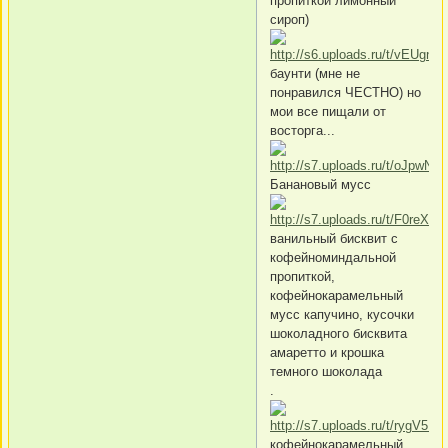
пропиткой лимонный
сироп)
баунти (мне не
понравился ЧЕСТНО) но
мои все пищали от
восторга...
Банановый мусс
ванильный бисквит с
кофейноминдальной
пропиткой,
кофейнокарамельный
мусс капучино, кусочки
шоколадного бисквита
амаретто и крошка
темного шоколада
.
кофейнокарамельный