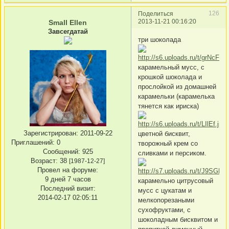
126
Поделиться
2013-11-21 00:16:20
Small Ellen
Завсегдатай
три шоколада
карамельный мусс, с
крошкой шоколада и
прослойкой из домашней
карамельки (карамелька
тянется как ириска)
Зарегистрирован
: 2011-09-22
цветной бисквит,
Приглашений:
0
творожный крем со
Сообщений:
925
сливками и персиком.
Возраст:
38
[1987-12-27]
Провел на форуме:
9 дней 7 часов
карамельно цитрусовый
Последний визит:
мусс с цукатам и
2014-02-17 02:05:11
мелкопорезаными
сухофруктами, с
шоколадным бисквитом и