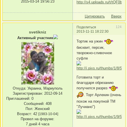
2015-03-14 19:56:23
Цитировать
Вверх
124
Поделиться
2013-11-11 18:22:30
svetikniz
Активный участник
Тортик на ужин
бисквит, персик,
творожно-сливочное
суфле
Готовила торт и
благодаря обрезанию
получился разрез
Откуда:
Украина, Мариуполь
Зарегистрирован
: 2012-09-14
. Торт Арлекин (очень
Приглашений:
0
похож на покупной ТМ
Сообщений:
408
"Лучиано")
Пол:
Женский
Возраст:
42
[1983-10-04]
Провел на форуме:
7 дней 4 часа