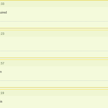
:33
uired
:23
:57
an
:19
ia