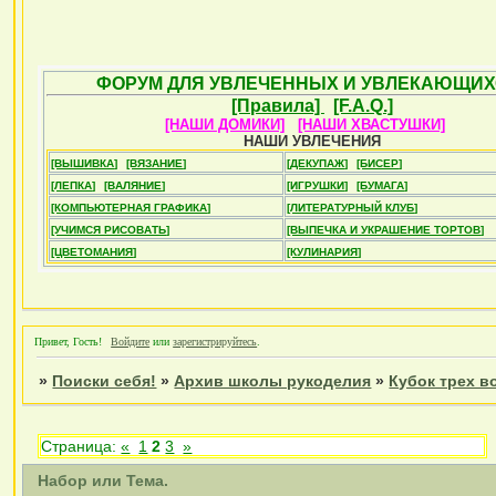
ФОРУМ ДЛЯ УВЛЕЧЕННЫХ И УВЛЕКАЮЩИХ
[Правила]
[F.A.Q.]
[НАШИ ДОМИКИ]
[НАШИ ХВАСТУШКИ]
НАШИ УВЛЕЧЕНИЯ
[ВЫШИВКА]
[ВЯЗАНИЕ]
[ДЕКУПАЖ]
[БИСЕР]
[ЛЕПКА]
[ВАЛЯНИЕ]
[ИГРУШКИ]
[БУМАГА]
[КОМПЬЮТЕРНАЯ ГРАФИКА]
[ЛИТЕРАТУРНЫЙ КЛУБ]
[УЧИМСЯ РИСОВАТЬ]
[ВЫПЕЧКА И УКРАШЕНИЕ ТОРТОВ]
[ЦВЕТОМАНИЯ]
[КУЛИНАРИЯ]
Привет, Гость!
Войдите
или
зарегистрируйтесь
.
»
Поиски себя!
»
Архив школы рукоделия
»
Кубок трех 
Страница:
«
1
2
3
»
Набор или Тема.