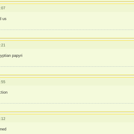
:07
d us
:21
gyptian papyri
:55
ction
:12
aned