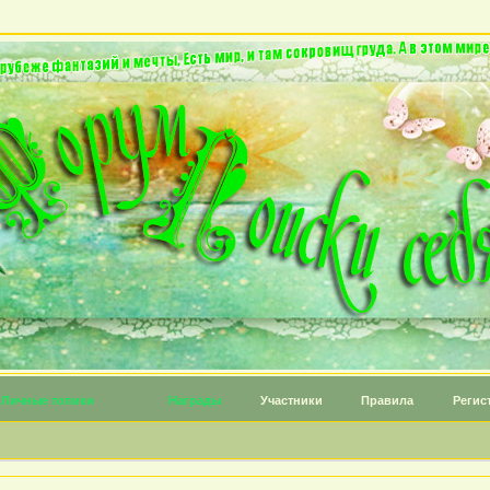
Личные топики
Награды
Участники
Правила
Регис