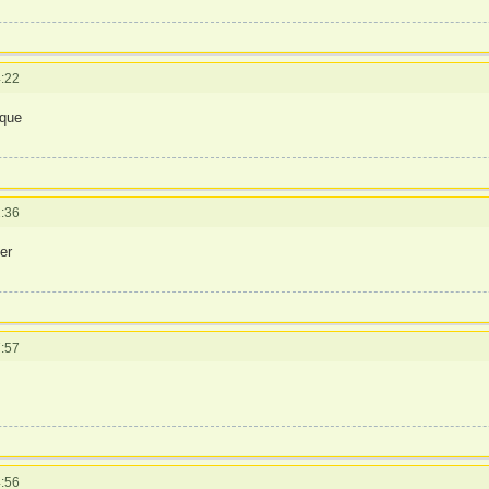
:22
ique
:36
er
:57
:56