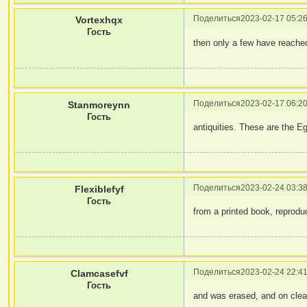
Поделиться
2023-02-17 05:26
Vortexhqx
Гость
then only a few have reache
Поделиться
2023-02-17 06:20
Stanmoreynn
Гость
antiquities. These are the E
Поделиться
2023-02-24 03:38
Flexiblefyf
Гость
from a printed book, reprodu
Поделиться
2023-02-24 22:41
Clamcasefvf
Гость
and was erased, and on cle