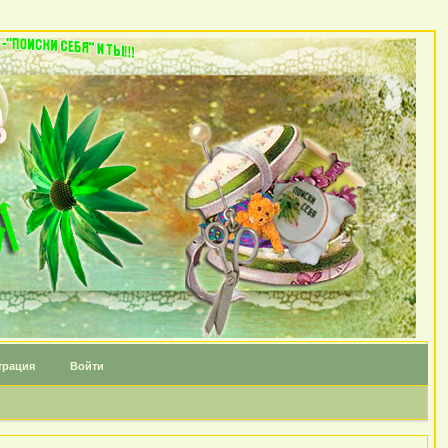
трация
Войти