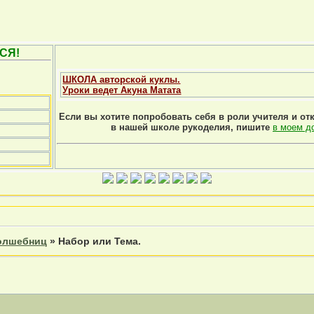
СЯ!
ШКОЛА авторской куклы.
Уроки ведет Акуна Матата
Если вы хотите попробовать себя в роли учителя и от
в нашей школе рукоделия, пишите
в моем д
волшебниц
»
Набор или Тема.