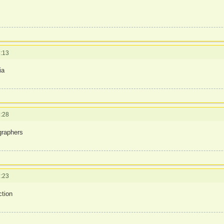
:13
ia
:28
igraphers
:23
ction