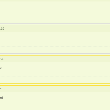
:32
:39
ne
:10
nd.