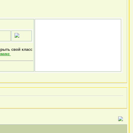
крыть свой класс
омике