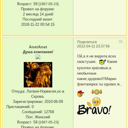
Возраст:
59
[1967-05-23]
Провел на форуме:
2 месяца 14 дней
Последний визит:
2018-11-22 00:54:15
36
Поделиться
2012-04-11 23:37:56
AnetAnet
Душа компании!
Ой,а я не видела всех
хвастушек.
Какие
куколки красивые,а
необычные
какие,здорово!!!Марин
фантазерка ты однако ж..
Откуда:
Латвия-Норвегия,ос-в
Скрова.
Зарегистрирован
: 2010-06-09
Приглашений:
0
Сообщений:
12768
Пол:
Женский
Возраст:
59
[1967-05-23]
Провел на форуме: