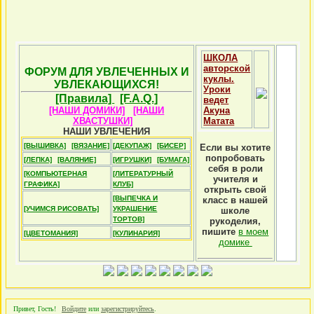
ШКОЛА
авторской
ФОРУМ ДЛЯ УВЛЕЧЕННЫХ И
куклы.
УВЛЕКАЮЩИХСЯ!
Уроки
[Правила]
[F.A.Q.]
ведет
[НАШИ ДОМИКИ]
[НАШИ
Акуна
ХВАСТУШКИ]
Матата
НАШИ УВЛЕЧЕНИЯ
[ВЫШИВКА]
[ВЯЗАНИЕ]
[ДЕКУПАЖ]
[БИСЕР]
Если вы хотите
попробовать
[ЛЕПКА]
[ВАЛЯНИЕ]
[ИГРУШКИ]
[БУМАГА]
себя в роли
[КОМПЬЮТЕРНАЯ
[ЛИТЕРАТУРНЫЙ
учителя и
ГРАФИКА]
КЛУБ]
открыть свой
[ВЫПЕЧКА И
класс в нашей
[УЧИМСЯ РИСОВАТЬ]
УКРАШЕНИЕ
школе
ТОРТОВ]
рукоделия,
пишите
в моем
[ЦВЕТОМАНИЯ]
[КУЛИНАРИЯ]
домике
Привет, Гость!
Войдите
или
зарегистрируйтесь
.