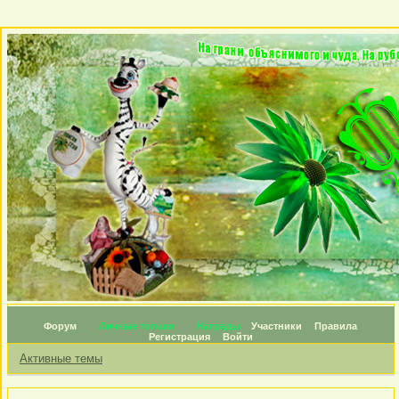
Форум
Личные топики
Награды
Участники
Правила
Регистрация
Войти
Активные темы