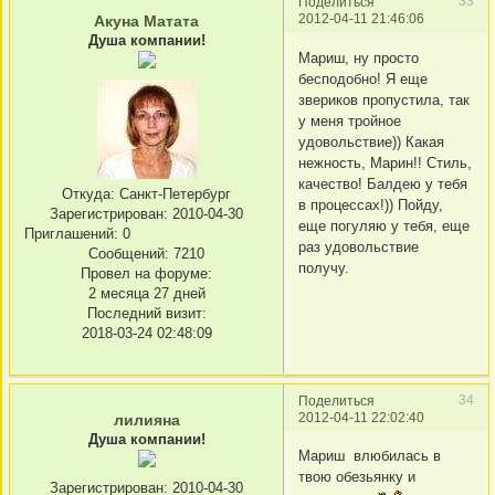
33
Поделиться
2012-04-11 21:46:06
Акуна Матата
Душа компании!
Мариш, ну просто
бесподобно! Я еще
звериков пропустила, так
у меня тройное
удовольствие)) Какая
нежность, Марин!! Стиль,
качество! Балдею у тебя
Откуда:
Санкт-Петербург
в процессах!)) Пойду,
Зарегистрирован
: 2010-04-30
еще погуляю у тебя, еще
Приглашений:
0
раз удовольствие
Сообщений:
7210
получу.
Провел на форуме:
2 месяца 27 дней
Последний визит:
2018-03-24 02:48:09
34
Поделиться
2012-04-11 22:02:40
лилияна
Душа компании!
Мариш влюбилась в
твою обезьянку и
Зарегистрирован
: 2010-04-30