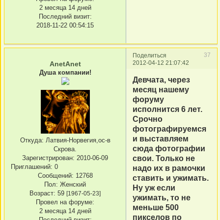
2 месяца 14 дней
Последний визит:
2018-11-22 00:54:15
37
Поделиться
2012-04-12 21:07:42
AnetAnet
Душа компании!
Девчата, через
месяц нашему
форуму
исполнится 6 лет.
Срочно
фотографируемся
и выставляем
Откуда:
Латвия-Норвегия,ос-в
сюда фотографии
Скрова.
Зарегистрирован
: 2010-06-09
свои. Только не
Приглашений:
0
надо их в рамочки
Сообщений:
12768
ставить и ужимать.
Пол:
Женский
Ну уж если
Возраст:
59
[1967-05-23]
ужимать, то не
Провел на форуме:
меньше 500
2 месяца 14 дней
пикселов по
Последний визит: