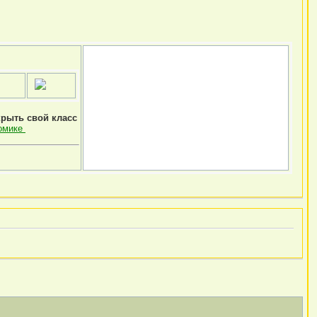
крыть свой класс
омике