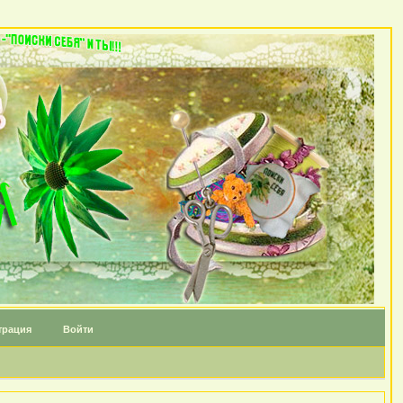
трация
Войти