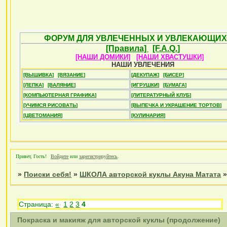
ФОРУМ ДЛЯ УВЛЕЧЕННЫХ И УВЛЕКАЮЩИХ
[Правила]
[F.A.Q.]
[НАШИ ДОМИКИ]
[НАШИ ХВАСТУШКИ]
НАШИ УВЛЕЧЕНИЯ
[ВЫШИВКА]
[ВЯЗАНИЕ]
[ДЕКУПАЖ]
[БИСЕР]
[ЛЕПКА]
[ВАЛЯНИЕ]
[ИГРУШКИ]
[БУМАГА]
[КОМПЬЮТЕРНАЯ ГРАФИКА]
[ЛИТЕРАТУРНЫЙ КЛУБ]
[УЧИМСЯ РИСОВАТЬ]
[ВЫПЕЧКА И УКРАШЕНИЕ ТОРТОВ]
[ЦВЕТОМАНИЯ]
[КУЛИНАРИЯ]
Привет, Гость!
Войдите
или
зарегистрируйтесь
.
»
Поиски себя!
»
ШКОЛА авторской куклы Акуна Матата
Страница:
«
1
2
3
4
Покраска и макияж для авторской куклы (продолжение)