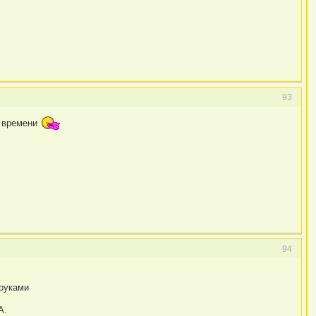
93
о времени
94
 руками
А.