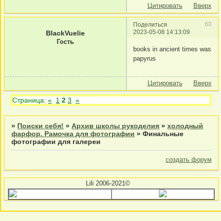
Цитировать
Вверх
60
Поделиться
2023-05-08 14:13:09
BlackVuelie
Гость
books in ancient times was
papyrus
Цитировать
Вверх
Страница:
«
1
2
3
»
»
Поиски себя!
»
Архив школы рукоделия
»
холодный
фарфор. Рамочка для фотографии
»
Финальные
фотографии для галереи
создать форум
Lili 2006-2021©