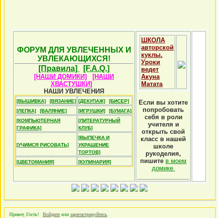
ШКОЛА
авторской
ФОРУМ ДЛЯ УВЛЕЧЕННЫХ И
куклы.
УВЛЕКАЮЩИХСЯ!
Уроки
[Правила]
[F.A.Q.]
ведет
[НАШИ ДОМИКИ]
[НАШИ
Акуна
ХВАСТУШКИ]
Матата
НАШИ УВЛЕЧЕНИЯ
[ВЫШИВКА]
[ВЯЗАНИЕ]
[ДЕКУПАЖ]
[БИСЕР]
Если вы хотите
попробовать
[ЛЕПКА]
[ВАЛЯНИЕ]
[ИГРУШКИ]
[БУМАГА]
себя в роли
[КОМПЬЮТЕРНАЯ
[ЛИТЕРАТУРНЫЙ
учителя и
ГРАФИКА]
КЛУБ]
открыть свой
[ВЫПЕЧКА И
класс в нашей
[УЧИМСЯ РИСОВАТЬ]
УКРАШЕНИЕ
школе
ТОРТОВ]
рукоделия,
пишите
в моем
[ЦВЕТОМАНИЯ]
[КУЛИНАРИЯ]
домике
Привет, Гость!
Войдите
или
зарегистрируйтесь
.