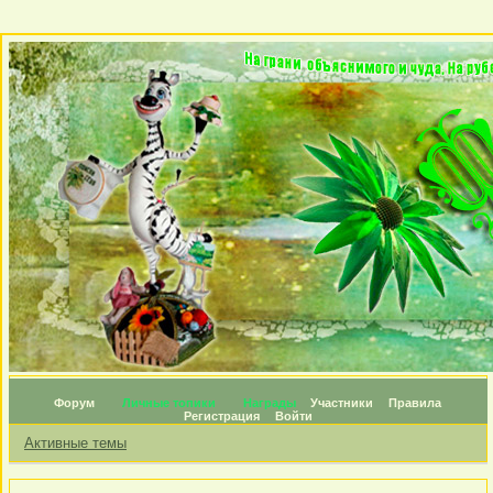
Форум
Личные топики
Награды
Участники
Правила
Регистрация
Войти
Активные темы