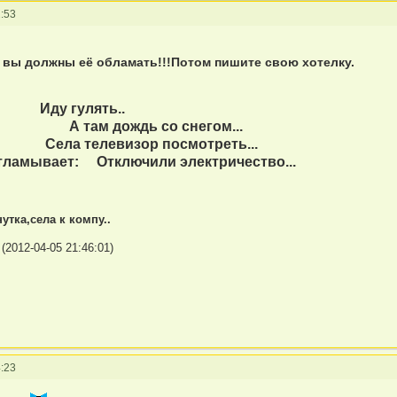
:53
а вы должны её обламать!!!Потом пишите свою хотелку.
у гулять..
: А там дождь со снегом...
а телевизор посмотреть...
тламывает: Отключили электричество...
тка,села к компу..
(2012-04-05 21:46:01)
:23