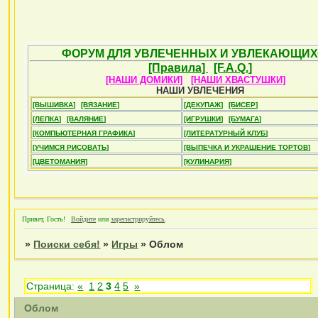
ФОРУМ ДЛЯ УВЛЕЧЕННЫХ И УВЛЕКАЮЩИХ
[Правила]
[F.A.Q.]
[НАШИ ДОМИКИ]
[НАШИ ХВАСТУШКИ]
НАШИ УВЛЕЧЕНИЯ
[ВЫШИВКА]
[ВЯЗАНИЕ]
[ДЕКУПАЖ]
[БИСЕР]
[ЛЕПКА]
[ВАЛЯНИЕ]
[ИГРУШКИ]
[БУМАГА]
[КОМПЬЮТЕРНАЯ ГРАФИКА]
[ЛИТЕРАТУРНЫЙ КЛУБ]
[УЧИМСЯ РИСОВАТЬ]
[ВЫПЕЧКА И УКРАШЕНИЕ ТОРТОВ]
[ЦВЕТОМАНИЯ]
[КУЛИНАРИЯ]
Привет, Гость!
Войдите
или
зарегистрируйтесь
.
»
Поиски себя!
»
Игры
»
Облом
Страница:
«
1
2
3
4
5
»
Облом