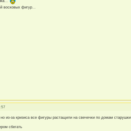
ка...
й восковых фигур...
:57
 но из-за кризиса все фигуры растащили на свечечки по домам старушки
ером сбегать