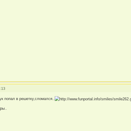
:13
ук попал в решетку,сломался..
ры..