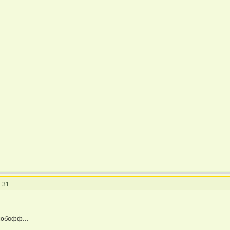
:31
любофф...