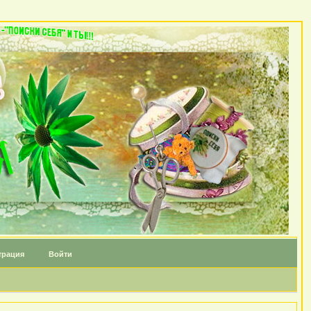
трация
Войти