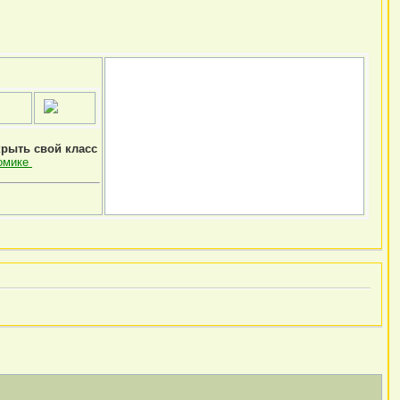
крыть свой класс
омике