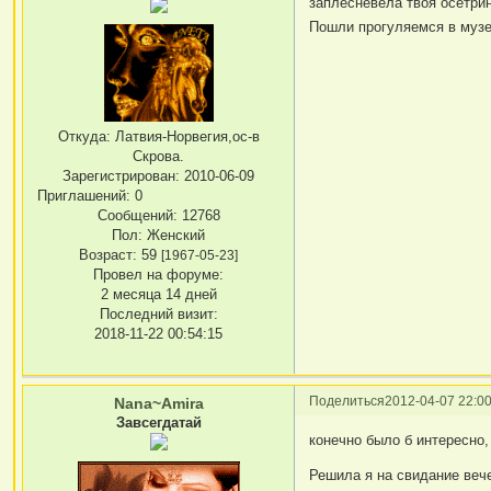
заплесневела твоя осетрин
Пошли прогуляемся в музе
Откуда:
Латвия-Норвегия,ос-в
Скрова.
Зарегистрирован
: 2010-06-09
Приглашений:
0
Сообщений:
12768
Пол:
Женский
Возраст:
59
[1967-05-23]
Провел на форуме:
2 месяца 14 дней
Последний визит:
2018-11-22 00:54:15
Поделиться
2012-04-07 22:00
Nana~Amira
Завсегдатай
конечно было б интересно,
Решила я на свидание веч