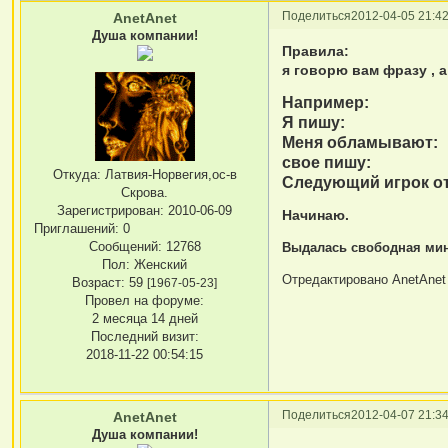
Поделиться
2012-04-05 21:42
AnetAnet
Душа компании!
Правила:
я говорю вам фразу , 
Например:
Я пишу: Ид
Меня обламывают
свое пишу: Сел
Откуда:
Латвия-Норвегия,ос-в
Следующий игрок о
Скрова.
Зарегистрирован
: 2010-06-09
Начинаю.
Приглашений:
0
Сообщений:
12768
Выдалась свободная мину
Пол:
Женский
Отредактировано AnetAnet 
Возраст:
59
[1967-05-23]
Провел на форуме:
2 месяца 14 дней
Последний визит:
2018-11-22 00:54:15
Поделиться
2012-04-07 21:34
AnetAnet
Душа компании!