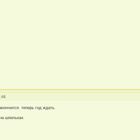
:48
закончился. теперь год ждать.
на шпильках.