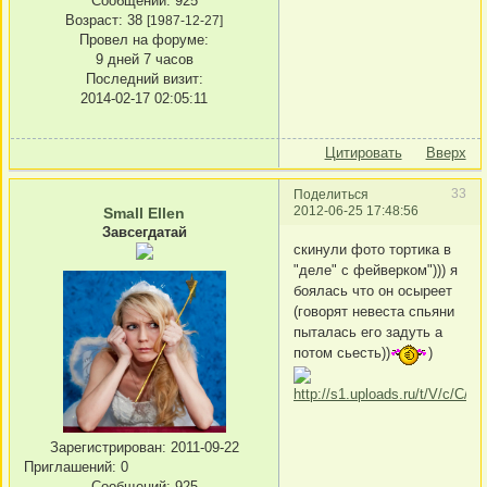
Сообщений:
925
Возраст:
38
[1987-12-27]
Провел на форуме:
9 дней 7 часов
Последний визит:
2014-02-17 02:05:11
Цитировать
Вверх
33
Поделиться
2012-06-25 17:48:56
Small Ellen
Завсегдатай
скинули фото тортика в
"деле" с фейверком"))) я
боялась что он осыреет
(говорят невеста спьяни
пыталась его задуть а
потом сьесть))
)
Зарегистрирован
: 2011-09-22
Приглашений:
0
Сообщений:
925