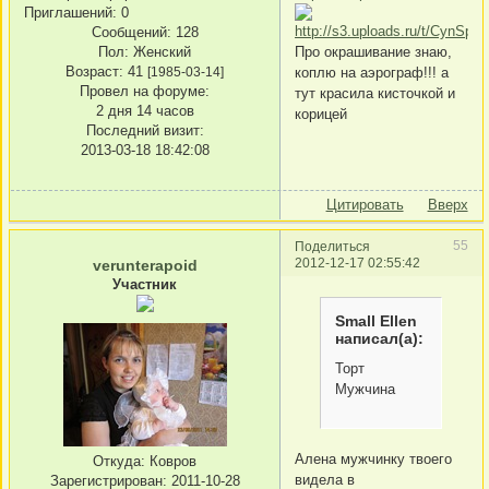
Приглашений:
0
Сообщений:
128
Пол:
Женский
Про окрашивание знаю,
Возраст:
41
[1985-03-14]
коплю на аэрограф!!! а
Провел на форуме:
тут красила кисточкой и
2 дня 14 часов
корицей
Последний визит:
2013-03-18 18:42:08
Цитировать
Вверх
55
Поделиться
2012-12-17 02:55:42
verunterapoid
Участник
Small Ellen
написал(а):
Торт
Мужчина
Алена мужчинку твоего
Откуда:
Ковров
видела в
Зарегистрирован
: 2011-10-28