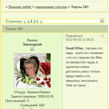
»
Поиски себя!
»
украшение тортов
»
Торты 18+
Страница:
«
1
2
3
4
»
Торты 18+
31
Поделиться
2012-06-20 21:08:33
Линок
Завсегдатай
Small Ellen
, тортики,что
надо...мало кто понимает
,что это творчество.Мне
за прикрытую грудь в
одноклассниках
досталось,могу только
представить,что
пришлось выслушать
тебе за такое....
Откуда:
Украина-Измаил
Зарегистрирован
: 2009-10-26
Приглашений:
0
Сообщений:
650