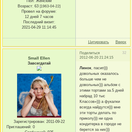
Пол:
Женский
Возраст:
63
[1963-04-22]
Провел на форуме:
12 дней 7 часов
Последний визит:
2021-04-29 11:14:45
Цитировать
Вверх
32
Поделиться
2012-06-20 21:24:15
Small Ellen
Завсегдатай
Линок
, пасип)))
довольных оказалось
больше чем не
довольных))) альбом с
этими тортами за.5 дней
набрад 10 тыс
Классов»))) а фукалки
всегда найдутся))) мне
эти торты делать по
приколу))) ни одна
Зарегистрирован
: 2011-09-22
кондитерка в городе не
Приглашений:
0
берется за них)))