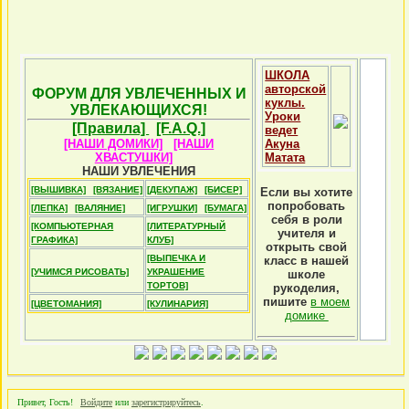
ШКОЛА
авторской
ФОРУМ ДЛЯ УВЛЕЧЕННЫХ И
куклы.
УВЛЕКАЮЩИХСЯ!
Уроки
[Правила]
[F.A.Q.]
ведет
[НАШИ ДОМИКИ]
[НАШИ
Акуна
ХВАСТУШКИ]
Матата
НАШИ УВЛЕЧЕНИЯ
[ВЫШИВКА]
[ВЯЗАНИЕ]
[ДЕКУПАЖ]
[БИСЕР]
Если вы хотите
попробовать
[ЛЕПКА]
[ВАЛЯНИЕ]
[ИГРУШКИ]
[БУМАГА]
себя в роли
[КОМПЬЮТЕРНАЯ
[ЛИТЕРАТУРНЫЙ
учителя и
ГРАФИКА]
КЛУБ]
открыть свой
[ВЫПЕЧКА И
класс в нашей
[УЧИМСЯ РИСОВАТЬ]
УКРАШЕНИЕ
школе
ТОРТОВ]
рукоделия,
пишите
в моем
[ЦВЕТОМАНИЯ]
[КУЛИНАРИЯ]
домике
Привет, Гость!
Войдите
или
зарегистрируйтесь
.