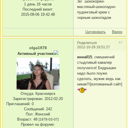
3кг шококоржи-
1 день 16 часов
масляный-шоколадно-
Последний визит:
пудинговый крем с
2015-08-06 19:42:48
чорным шоколадом
Цитировать
Вверх
47
Поделиться
2012-10-29 18:51:27
olga1978
Активный участник
инна015
, смешнючий
стыдливый кавалер
получился! Бедрышки
надо было поуже
сделать, мужик ведь как
никак!!![взломанный сайт]
Откуда:
Красноярск
Зарегистрирован
: 2012-02-20
Приглашений:
0
Сообщений:
242
Пол:
Женский
Возраст:
48
[1978-03-07]
Провел на форуме: