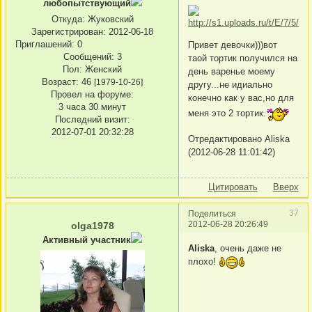
любопытствующий
Откуда:
Жуковский
Зарегистрирован
: 2012-06-18
Приглашений:
0
Привет девочки)))вот
Сообщений:
3
таой тортик получился на
Пол:
Женский
день варенье моему
Возраст:
46
[1979-10-26]
другу...не идиально
Провел на форуме:
конечно как у вас,но для
3 часа 30 минут
меня это 2 тортик.
Последний визит:
2012-07-01 20:32:28
Отредактировано Aliska
(2012-06-28 11:01:42)
Цитировать
Вверх
37
Поделиться
2012-06-28 20:26:49
olga1978
Активный участник
Aliska
, очень даже не
плохо!