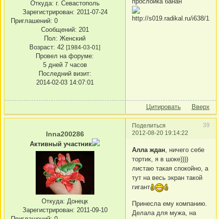
прослойка банан
Откуда:
г. Севастополь
Зарегистрирован
: 2011-07-24
Приглашений:
0
Сообщений:
201
Пол:
Женский
Возраст:
42
[1984-03-01]
Провел на форуме:
5 дней 7 часов
Последний визит:
2014-02-03 14:07:01
Цитировать
Вверх
39
Поделиться
2012-08-20 19:14:22
Inna200286
Активный участник
Алла ждан
, ничего себе
тортик, я в шоке))))
листаю такая спокойно, а
тут на весь экран такой
гигант
Откуда:
Донецк
Принесла ему компанию.
Зарегистрирован
: 2011-09-10
Делала для мужа, на
Приглашений:
0