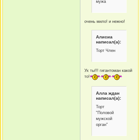
мужа
очень мило! и нежно!
Алисиа
написал(а):
Торт Член
Ух ты!!! гигантоман какой
то!
Алла ждан
написал(а):
Торт
"Половой
мужской
орган"