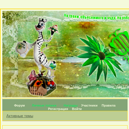
Форум
Личные топики
Награды
Участники
Правила
Регистрация
Войти
Активные темы