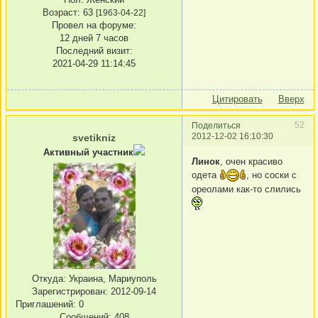
Возраст:
63
[1963-04-22]
Провел на форуме:
12 дней 7 часов
Последний визит:
2021-04-29 11:14:45
Цитировать
Вверх
52
Поделиться
2012-12-02 16:10:30
svetikniz
Активный участник
Линок
, очен красиво
одета
, но соски с
ореолами как-то слились
Откуда:
Украина, Мариуполь
Зарегистрирован
: 2012-09-14
Приглашений:
0
Сообщений:
408