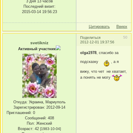
3 дня 13 часов
Последний визит:
2015-03-14 19:56:23
Цитировать
Вверх
50
Поделиться
2012-12-01 19:37:56
svetikniz
Активный участник
olga1978
, спасибо за
подсказку
, а я
вижу, что чет не хватает,
а понять не могу
Откуда:
Украина, Мариуполь
Зарегистрирован
: 2012-09-14
Приглашений:
0
Сообщений:
408
Пол:
Женский
Возраст:
42
[1983-10-04]