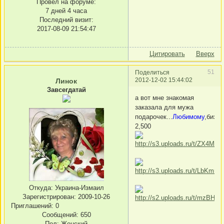
Провел на форуме:
7 дней 4 часа
Последний визит:
2017-08-09 21:54:47
Цитировать
Вверх
51
Поделиться
2012-12-02 15:44:02
Линок
Завсегдатай
а вот мне знакомая
заказала для мужа
подарочек...
Любимому
,бизе
2,500
Откуда:
Украина-Измаил
Зарегистрирован
: 2009-10-26
Приглашений:
0
Сообщений:
650
Пол:
Женский