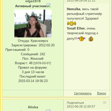
2012-06-28 09:12:12
olga1978
Активный участник
Hemulka
, весь такой
рельефный стриптизёр
получился! Здорово!
Small Ellen
, очень
творческий подход к
делу!!!
Откуда:
Красноярск
Зарегистрирован
: 2012-02-20
Приглашений:
0
Сообщений:
242
Пол:
Женский
Возраст:
48
[1978-03-07]
Провел на форуме:
3 дня 13 часов
Последний визит:
2015-03-14 19:56:23
Цитировать
Вверх
36
Поделиться
2012-06-28 11:00:57
Aliska